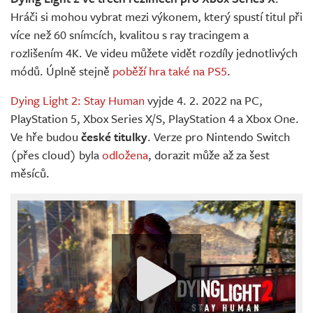
Hráči si mohou vybrat mezi výkonem, který spustí titul při
více než 60 snímcích, kvalitou s ray tracingem a
rozlišením 4K. Ve videu můžete vidět rozdíly jednotlivých
módů. Úplně stejně
poběží hra také na PS5
.
Dying Light 2: Stay Human
vyjde 4. 2. 2022 na PC,
PlayStation 5, Xbox Series X/S, PlayStation 4 a Xbox One.
Ve hře budou
české titulky
. Verze pro Nintendo Switch
(přes cloud) byla
odložena
, dorazit může až za šest
měsíců.