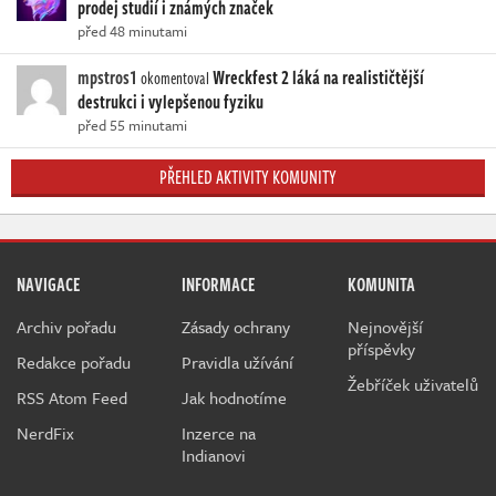
prodej studií i známých značek
před 48 minutami
mpstros1
Wreckfest 2 láká na realističtější
okomentoval
destrukci i vylepšenou fyziku
před 55 minutami
PŘEHLED AKTIVITY KOMUNITY
NAVIGACE
INFORMACE
KOMUNITA
Archiv pořadu
Zásady ochrany
Nejnovější
příspěvky
Redakce pořadu
Pravidla užívání
Žebříček uživatelů
RSS Atom Feed
Jak hodnotíme
NerdFix
Inzerce na
Indianovi