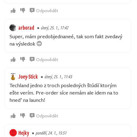
Odpovědět
arborad
úterý, 25. 1., 17:42
Super, mám predobjednaneé, tak som fakt zvedavý
na výsledok 🙃
Odpovědět
Joey-Stick
úterý, 25. 1., 11:43
Techland jedno z troch posledných štúdií ktorým
ešte verím. Pre-order síce nemám ale idem na to
hneď na launch!
Odpovědět
Hejky
pondělí, 24. 1., 15:51