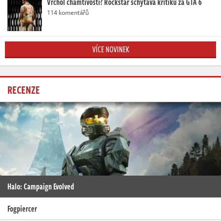
Vrchol chamtivosti? Rockstar schytává kritiku za GTA 6
114 komentářů
VÍCE NOVINEK
RECENZE
Halo: Campaign Evolved
Fogpiercer