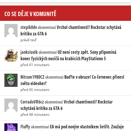
CO SE DĚJE V KOMUNITĚ
stepik0dv
Vrchol chamtivosti? Rockstar schytává
okomentoval
kritiku za GTA 6
právě teď
jankslavik
Už není cesty zpět. Sony připomíná
okomentoval
konec fyzických nosičů na krabicích PlayStationu 5
před 41 minutami
Nitram1980CZ
Buďte v obraze! Co červenec přinesl
okomentoval
světu videoher?
před 45 minutami
CorradoVR6cz
Vrchol chamtivosti? Rockstar
okomentoval
schytává kritiku za GTA 6
před 48 minutami
Fluffy
EA má pod novým vlastníkem šetřit. Zvažuje
okomentoval