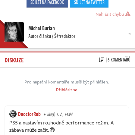
SDÍLET NA FACEBOOK
SDÍLET NA TWITTER
Nahlásit chybu
Michal Burian
Autor článku / Šéfredaktor
DISKUZE
| 6 KOMENTÁŘŮ
Pro napsání komentáře musíš být přihlášen.
Přihlásit se
DooctorRob
úterý, 1. 2., 14:04
PS5 a nastavím rozhodně performance režim. A
zábava může začít.😎