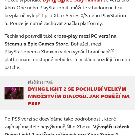
Živě
Xbox One nebo PlayStation 4, můžete v budoucnu hru
bezplatně vylepšit pro Xbox Series X/S nebo PlayStation
5. Pouze je nutné zachovat značku platformy.
Techland potvrdil také
cross-play mezi PC verzí na
Steamu a Epic Games Store
. Bohužel, mezi
PlayStationem a Xboxem v den vydání hraní napříč
platformami dostupné nebude. Je v plánu později formou
patche.
DYING LIGHT 2 SE POCHLUBÍ VELKÝM
MNOŽSTVÍM DIALOGŮ. JAK POBĚŽÍ NA
PS5?
Po PS5 verzi se dozvídáme také podrobnosti, které
zajímají majitele nejvýkonnějšího Xboxu.
Vývojáři ukázali
Dying Light 2 ve třech režimech pro Xbox Series X
.