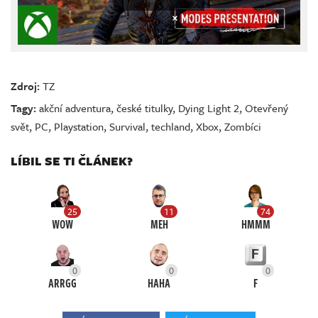
Zdroj:
TZ
Tagy:
akční adventura
,
české titulky
,
Dying Light 2
,
Otevřený
svět
,
PC
,
Playstation
,
Survival
,
techland
,
Xbox
,
Zombíci
LÍBIL SE TI ČLÁNEK?
25
11
74
WOW
MEH
HMMM
0
0
0
ARRGG
HAHA
F