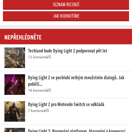
SEZNAM RECENZÍ
JAK HODNOTÍME
NEPŘEHLÉDNĚTE
Techland bude Dying Light 2 podporovat pět let
12 komentářů
Dying Light 2 se pochlubí velkým množstvím dialogů. Jak
poběží…
16 komentářů
Dying Light 2 pro Nintendo Switch se odkládá
7 komentářů
Dying Light 2: Porovnání platforem, hlasování v kooperaci