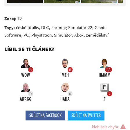
Zdroj:
TZ
Tagy:
české titulky
,
DLC
,
Farming Simulator 22
,
Giants
Software
,
PC
,
Playstation
,
Simulátor
,
Xbox
,
zemědělství
LÍBIL SE TI ČLÁNEK?
6
8
68
WOW
MEH
HMMM
0
0
2
ARRGG
HAHA
F
SDÍLET NA FACEBOOK
SDÍLET NA TWITTER
Nahlásit chybu