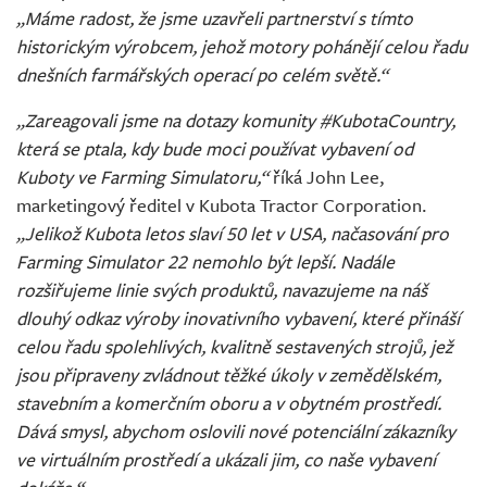
„Máme radost, že jsme uzavřeli partnerství s tímto
historickým výrobcem, jehož motory pohánějí celou řadu
dnešních farmářských operací po celém světě.“
„Zareagovali jsme na dotazy komunity #KubotaCountry,
která se ptala, kdy bude moci používat vybavení od
Kuboty ve Farming Simulatoru,“
říká John Lee,
marketingový ředitel v Kubota Tractor Corporation.
„Jelikož Kubota letos slaví 50 let v USA, načasování pro
Farming Simulator 22 nemohlo být lepší. Nadále
rozšiřujeme linie svých produktů, navazujeme na náš
dlouhý odkaz výroby inovativního vybavení, které přináší
celou řadu spolehlivých, kvalitně sestavených strojů, jež
jsou připraveny zvládnout těžké úkoly v zemědělském,
stavebním a komerčním oboru a v obytném prostředí.
Dává smysl, abychom oslovili nové potenciální zákazníky
ve virtuálním prostředí a ukázali jim, co naše vybavení