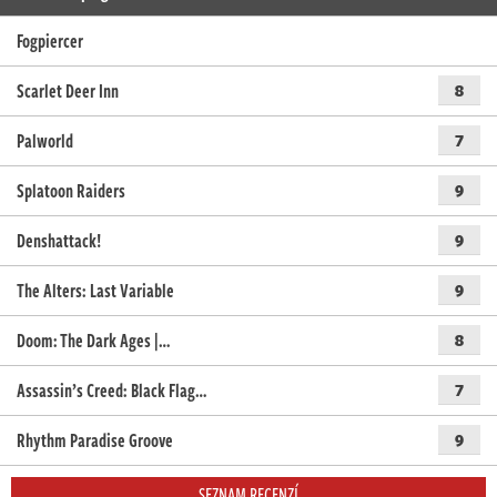
Fogpiercer
Scarlet Deer Inn
8
Palworld
7
Splatoon Raiders
9
Denshattack!
9
The Alters: Last Variable
9
Doom: The Dark Ages |…
8
Assassin’s Creed: Black Flag…
7
Rhythm Paradise Groove
9
SEZNAM RECENZÍ