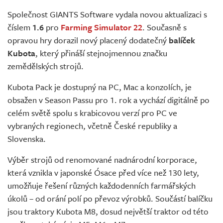
Živě
Společnost GIANTS Software vydala novou aktualizaci s
číslem
1.6
pro
Farming Simulator 22
. Současně s
opravou hry dorazil nový placený dodatečný
balíček
Kubota
, který přináší stejnojmennou značku
zemědělských strojů.
Kubota Pack je dostupný na PC, Mac a konzolích, je
obsažen v Season Passu pro 1. rok a vychází digitálně po
celém světě spolu s krabicovou verzí pro PC ve
vybraných regionech, včetně České republiky a
Slovenska.
Výběr strojů od renomované nadnárodní korporace,
která vznikla v japonské Ósace před více než 130 lety,
umožňuje řešení různých každodenních farmářských
úkolů – od orání polí po převoz výrobků. Součástí balíčku
jsou traktory Kubota M8, dosud největší traktor od této