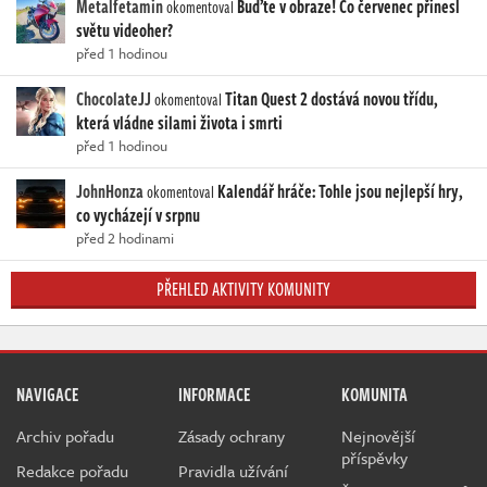
Metalfetamin
Buďte v obraze! Co červenec přinesl
okomentoval
světu videoher?
před 1 hodinou
ChocolateJJ
Titan Quest 2 dostává novou třídu,
okomentoval
která vládne silami života i smrti
před 1 hodinou
JohnHonza
Kalendář hráče: Tohle jsou nejlepší hry,
okomentoval
co vycházejí v srpnu
před 2 hodinami
PŘEHLED AKTIVITY KOMUNITY
NAVIGACE
INFORMACE
KOMUNITA
Archiv pořadu
Zásady ochrany
Nejnovější
příspěvky
Redakce pořadu
Pravidla užívání