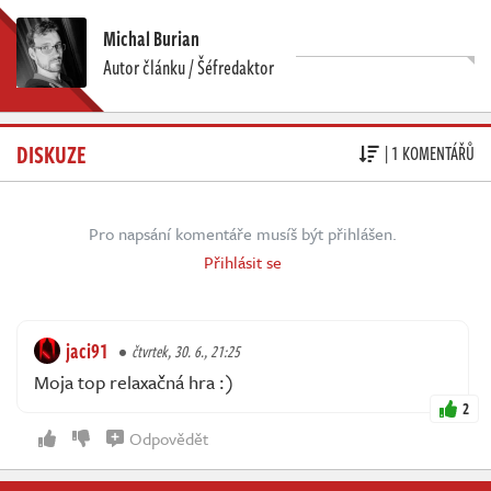
Michal Burian
Autor článku / Šéfredaktor
DISKUZE
| 1 KOMENTÁŘŮ
Pro napsání komentáře musíš být přihlášen.
Přihlásit se
jaci91
čtvrtek, 30. 6., 21:25
Moja top relaxačná hra :)
2
Odpovědět