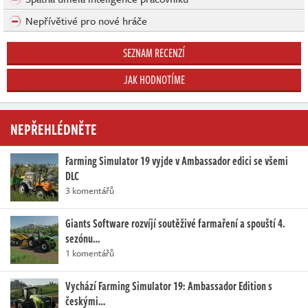
Nepřívětivé pro nové hráče
SEZNAM RECENZÍ
JAK HODNOTÍME
NEPŘEHLÉDNĚTE
Farming Simulator 19 vyjde v Ambassador edici se všemi
DLC
3 komentářů
Giants Software rozvíjí soutěživé farmaření a spouští 4.
sezónu…
1 komentářů
Vychází Farming Simulator 19: Ambassador Edition s
českými…