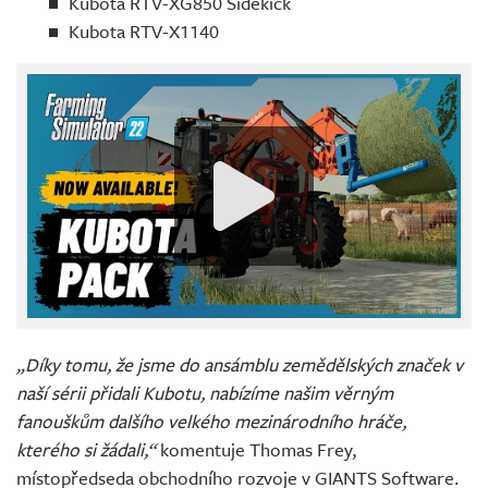
Kubota RTV-XG850 Sidekick
Kubota RTV-X1140
„Díky tomu, že jsme do ansámblu zemědělských značek v
naší sérii přidali Kubotu, nabízíme našim věrným
fanouškům dalšího velkého mezinárodního hráče,
kterého si žádali,“
komentuje Thomas Frey,
místopředseda obchodního rozvoje v GIANTS Software.