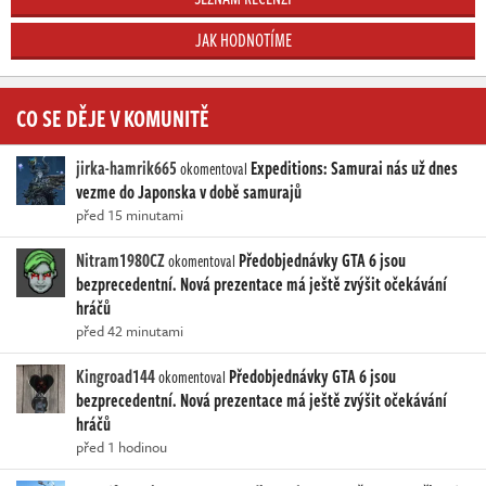
JAK HODNOTÍME
CO SE DĚJE V KOMUNITĚ
jirka-hamrik665
Expeditions: Samurai nás už dnes
okomentoval
vezme do Japonska v době samurajů
před 15 minutami
Nitram1980CZ
Předobjednávky GTA 6 jsou
okomentoval
bezprecedentní. Nová prezentace má ještě zvýšit očekávání
hráčů
před 42 minutami
Kingroad144
Předobjednávky GTA 6 jsou
okomentoval
bezprecedentní. Nová prezentace má ještě zvýšit očekávání
hráčů
před 1 hodinou