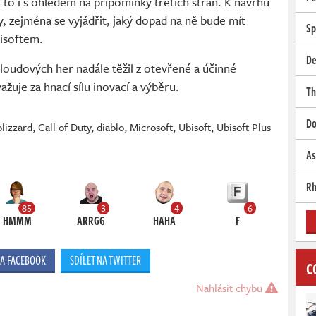
to i s ohledem na připomínky třetích stran. K návrhu
ny, zejména se vyjádřit, jaký dopad na ně bude mít
Sp
isoftem.
De
loudových her nadále těžil z otevřené a účinné
uje za hnací sílu inovací a výběru.
Th
Do
blizzard
,
Call of Duty
,
diablo
,
Microsoft
,
Ubisoft
,
Ubisoft Plus
As
Rh
85
3
4
6
HMMM
ARRGG
HAHA
F
NA FACEBOOK
SDÍLET NA TWITTER
C
Nahlásit chybu