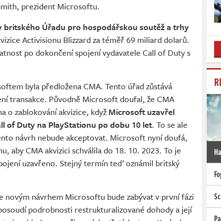
mith, prezident Microsoftu.
 britského Úřadu pro hospodářskou soutěž a trhy
izice Activisionu Blizzard za téměř 69 miliard dolarů.
atnost po dokončení spojení vydavatele Call of Duty s
R
oftem byla předložena CMA. Tento úřad zůstává
ení transakce. Původně Microsoft doufal, že CMA
a o zablokování akvizice, když
Microsoft uzavřel
l of Duty na PlayStationu po dobu 10 let
. To se ale
ento návrh nebude akceptovat. Microsoft nyní doufá,
u, aby CMA akvizici schválila do 18. 10. 2023. To je
Ha
pojení uzavřeno. Stejný termín teď oznámil britský
Fo
Sc
se novým návrhem Microsoftu bude zabývat v první fázi
 posoudí podrobnosti restrukturalizované dohody a její
Pa