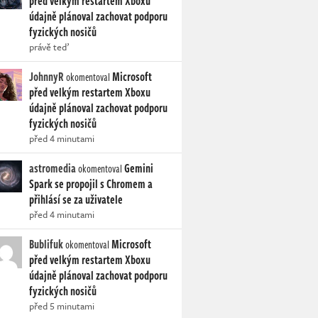
před velkým restartem Xboxu
údajně plánoval zachovat podporu
fyzických nosičů
právě teď
JohnnyR
Microsoft
okomentoval
před velkým restartem Xboxu
údajně plánoval zachovat podporu
fyzických nosičů
před 4 minutami
astromedia
Gemini
okomentoval
Spark se propojil s Chromem a
přihlásí se za uživatele
před 4 minutami
Bublifuk
Microsoft
okomentoval
před velkým restartem Xboxu
údajně plánoval zachovat podporu
fyzických nosičů
před 5 minutami