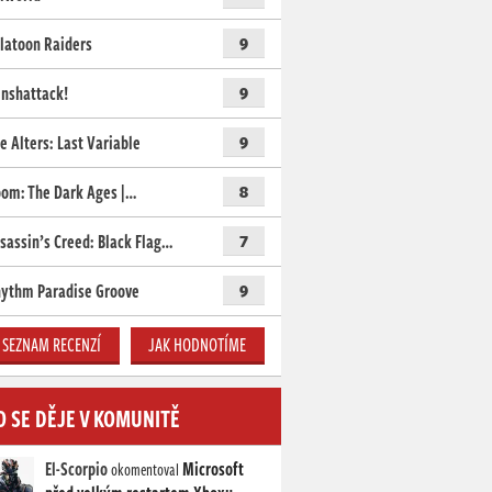
latoon Raiders
9
nshattack!
9
e Alters: Last Variable
9
om: The Dark Ages |…
8
sassin’s Creed: Black Flag…
7
ythm Paradise Groove
9
SEZNAM RECENZÍ
JAK HODNOTÍME
O SE DĚJE V KOMUNITĚ
El-Scorpio
Microsoft
okomentoval