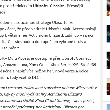
ion prostřednictvím
Ubisoft+ Classics
. Přesnější
ději.
ledem na současnou strategii Ubisoftu lze
okládat, že předplatitelé Ubisoft+ Multi Access získají
up k většině her Activisionu Blizzard, zatímco v rámci
oft+ Classics budou dostupné jen vybrané tituly a
u se měnit.
oft+ Multi Access je dostupné přes Ubisoft Connect
, Amazon Luna, Xbox One a Xbox Series X/S. Stojí
439
síčně a nabízí více než 60 her, nové verze a edice
ium, tedy včetně DLC.
ámci restrukturalizované transakce nebude Microsoft v
i, kdy by mohl vydávat hry Activisionu Blizzard
 streamovací službě Xbox Cloud Gaming – ani v pozici,
 licenční podmínky her Activisionu Blizzard pro