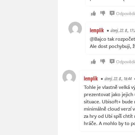
Odpověd
lemplik
úterý, 22. 8., 17:
@Bajco tak rozpočet a
Ale dost pochybuji, ž
Odpověd
lemplik
úterý, 22. 8., 16:44
Tohle je vlastně velká 
prezentovat jako jejich
situace. Ubisoft+ bude 
minimálně cloud verzí 
za hry od Ubi spíš chtít
hráče. A mohlo by to po