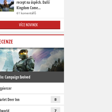
recept na úspěch. Další
Kingdom Come…
61 komentářů
VÍCE NOVINEK
ECENZE
lo: Campaign Evolved
gpiercer
arlet Deer Inn
8
lworld
7