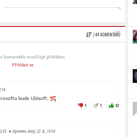
| 44 KOMENTÁŘŮ
ní komentáře musíš být přihlášen.
Přihlásit se
8:14
icrosoftu bude Ubisoft.
1
1
32
13:53
Upraveno
úterý, 22. 8., 13:54