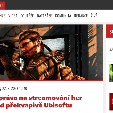
RE
NZE
VIDEA
SOUTĚŽE
DATABÁZE
KOMUNITA
REDAKCE
ŽIVĚ
S
rý
22. 8. 2023 10:40
 práva na streamování her
rd překvapivě Ubisoftu