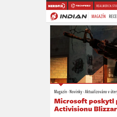
REALMERCH.STO
MAGAZÍN
RECE
Magazín
·
Novinky
· Aktualizováno
v úte
Microsoft poskytl
Activisionu Blizza