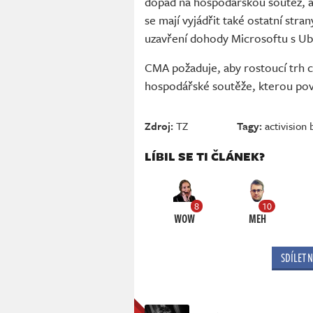
dopad na hospodářskou soutěž, a 
se mají vyjádřit také ostatní stra
uzavření dohody Microsoftu s Ub
CMA požaduje, aby rostoucí trh c
hospodářské soutěže, kterou považ
Zdroj:
TZ
Tagy:
activision 
LÍBIL SE TI ČLÁNEK?
8
10
WOW
MEH
SDÍLET 