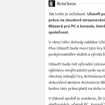
Michal Burian
Tak tohle je nečekané.
Ubisoft p
práva na cloudové streamování
Blizzard pro PC a konzole, kter
společnost
.
V rámci této dohody nabídne Ubis
Plus Ubisoft bude moci tyto hry
poskytovatelům služeb a výrobců
Ubisoft bude mít výhradní celosvě
výjimkou nevýhradních práv na 
všechny stávající hry Activisionu B
dokončení akvizice Activisionu B
budou tato práva platit na dobu 
V tiskové zprávě je uvedeno, že U
platformách, včetně PC, konzolí 