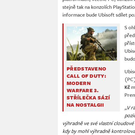
stejně tak na konzolích PlayStat
informace bude Ubisoft sdílet poz
S oh
předp
příst
Ubis
budo
PŘEDSTAVENO
Ubis
CALL OF DUTY:
(PC)
MODERN
Kč
mě
WARFARE 3.
Prem
STŘÍLEČKA SÁZÍ
NA NOSTALGII
„V r
pozic
výhradně ve své vlastní cloudové
kdy by mohl výhradně kontrolovat