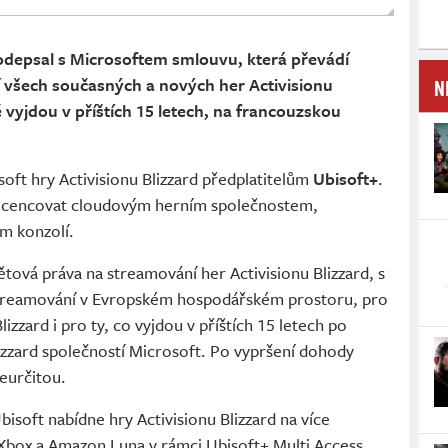
odepsal s Microsoftem smlouvu, která převádí
N
 všech současných a nových her Activisionu
é vyjdou v příštích 15 letech, na francouzskou
oft hry Activisionu Blizzard předplatitelům
Ubisoft+
.
 licencovat cloudovým herním společnostem,
m konzolí.
tová práva na streamování her Activisionu Blizzard, s
streamování v Evropském hospodářském prostoru, pro
lizzard i pro ty, co vyjdou v příštích 15 letech po
lizzard společností Microsoft. Po vypršení dohody
neurčitou.
bisoft nabídne hry Activisionu Blizzard na více
Xbox a Amazon Luna v rámci Ubisoft+ Multi Access,