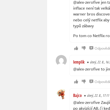
@alex-zerofive jen t
inflace není tak velk
warner bros discover
nebo celý netflix aby
typů zábavy
Po tom co Netflix ro
Odpověd
lemplik
úterý, 22. 8., 16:
@alex-zerofive to ji
Odpověd
Bajco
úterý, 22. 8., 17:11
@alex-zerofive Zaují
po akvizícií AB.(i 