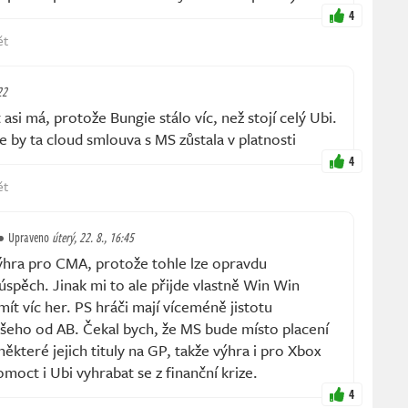
4
ět
22
si má, protože Bungie stálo víc, než stojí celý Ubi.
e by ta cloud smlouva s MS zůstala v platnosti
4
ět
Upraveno
úterý, 22. 8., 16:45
výhra pro CMA, protože tohle lze opravdu
 úspěch. Jinak mi to ale přijde vlastně Win Win
mít víc her. PS hráči mají víceméně jistotu
všeho od AB. Čekal bych, že MS bude místo placení
 některé jejich tituly na GP, takže výhra i pro Xbox
moct i Ubi vyhrabat se z finanční krize.
4