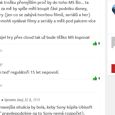
ak trošku přemýšlím proč by do toho MS šlo… ta
á za mě by spíše měli koupit část podniku disney,
y (jen co se zabývá tvorbou filmů, seriálů a her)
 mohli vydávat filmy a seriály a měli pod palcem více
zjel hry přes cloud tak už bude těžko MS kupovat
8
ět
37
m teď regulátoři 15 let nepovolí.
4
ět
Upraveno
úterý, 22. 8., 17:11
mavejšia situácia by bola, keby Sony kúpila Ubisoft
keď pravdepodobne na to Sony nemá rozpočet).