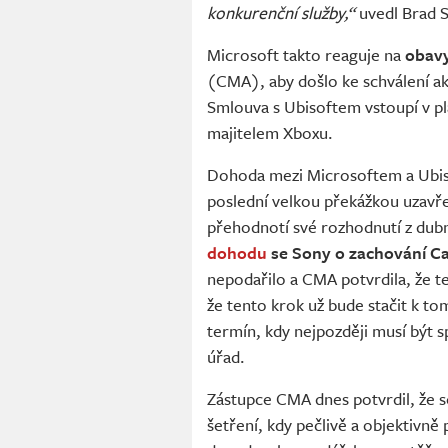
konkurenční služby,“
uvedl Brad S
Microsoft takto reaguje na
obavy
(CMA), aby došlo ke schválení akv
Smlouva s Ubisoftem vstoupí v pl
majitelem Xboxu.
Dohoda mezi Microsoftem a Ubis
poslední velkou překážkou uzavř
přehodnotí své rozhodnutí z dubn
dohodu
se Sony o zachování Cal
nepodařilo a CMA potvrdila, že t
že tento krok už bude stačit k tom
termín, kdy nejpozději musí být s
úřad.
Zástupce CMA dnes potvrdil, že 
šetření, kdy pečlivě a objektivně