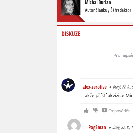
Michal Burian
Autor článku / Šéfredaktor
DISKUZE
Pro napsá
alex-zerofive
úterý, 22. 8., 
Takže příští akvizice M
Odpovědět
Pag3man
úterý, 22. 8., 