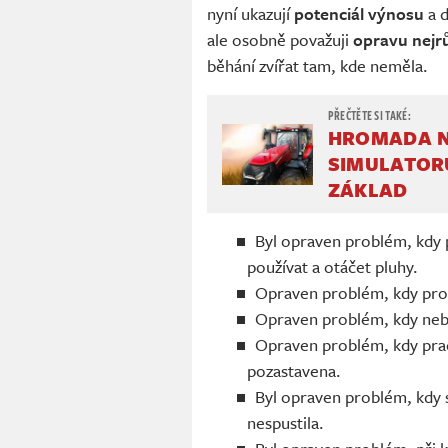
nyní ukazují
potenciál výnosu
a d
ale osobně považuji
opravu nejr
běhání zvířat tam, kde neměla.
HROMADA N
SIMULATOR
ZÁKLAD
Byl opraven problém, kdy 
používat a otáčet pluhy.
Opraven problém, kdy prona
Opraven problém, kdy neb
Opraven problém, kdy praco
pozastavena.
Byl opraven problém, kdy 
nespustila.