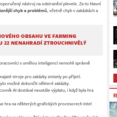
oporučený nástroj na odstranění plevele. Za to hlavní
ůznější chyb a problémů
, včetně chyb v zakázkách a
OVÉHO OBSAHU VE FARMING
U 22 NENAHRADÍ ZTROUCHNIVĚLÝ
pracovníci s umělou inteligencí nemohli správně
jaté stroje pro zakázky zmizely po přijetí.
ylo možné dokončit některé zakázky.
vník AI dostával neustále výplatu, i když byla hra
R
se hra na některých grafických procesorech Intel