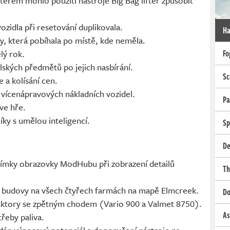
terém mohlo použití nástroje Big Bag lifter způsobit
zidla při resetování duplikovala.
Ha
y, která pobíhala po místě, kde neměla.
Fo
lý rok.
ských předmětů po jejich nasbírání.
Sc
 a kolísání cen.
í vícenápravových nákladních vozidel.
Pa
ve hře.
íky s umělou inteligencí.
Sp
De
nímky obrazovky ModHubu při zobrazení detailů
Th
t budovy na všech čtyřech farmách na mapě Elmcreek.
Do
aktory se zpětným chodem (Vario 900 a Valmet 8750).
As
řeby paliva.