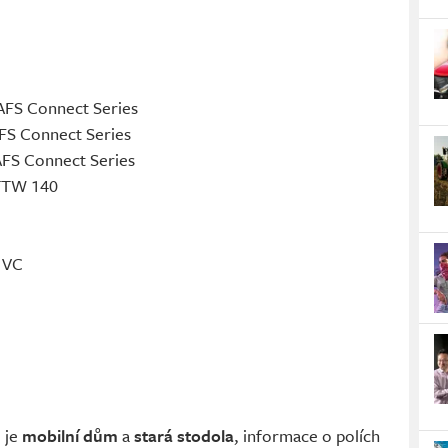
AFS Connect Series
FS Connect Series
AFS Connect Series
 TTW 140
 VC
o je
mobilní dům
a
stará stodola
, informace o polích