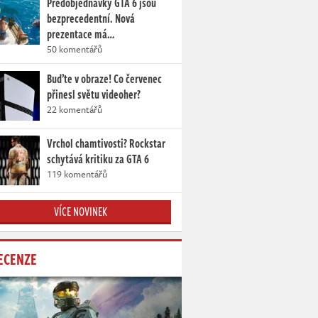
Předobjednávky GTA 6 jsou
bezprecedentní. Nová
prezentace má…
50 komentářů
Buďte v obraze! Co červenec
přinesl světu videoher?
22 komentářů
Vrchol chamtivosti? Rockstar
schytává kritiku za GTA 6
119 komentářů
VÍCE NOVINEK
ECENZE