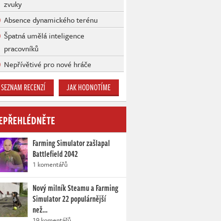
zvuky
Absence dynamického terénu
Špatná umělá inteligence
pracovníků
Nepřívětivé pro nové hráče
SEZNAM RECENZÍ
JAK HODNOTÍME
EPŘEHLÉDNĚTE
Farming Simulator zašlapal
Battlefield 2042
1 komentářů
Nový milník Steamu a Farming
Simulator 22 populárnější
než…
19 komentářů