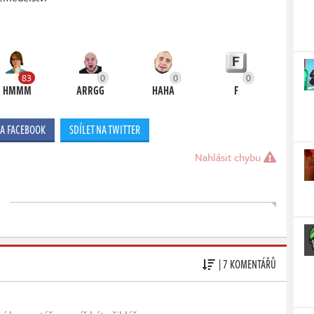
83
0
0
0
HMMM
ARRGG
HAHA
F
NA FACEBOOK
SDÍLET NA TWITTER
Nahlásit chybu
| 7 KOMENTÁŘŮ