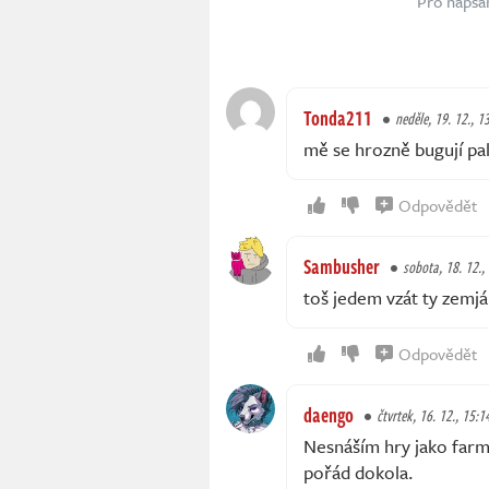
Pro napsá
Tonda211
neděle, 19. 12., 1
mě se hrozně bugují pa
Odpovědět
Sambusher
sobota, 18. 12.,
toš jedem vzát ty zemj
Odpovědět
daengo
čtvrtek, 16. 12., 15:1
Nesnáším hry jako farmin
pořád dokola.