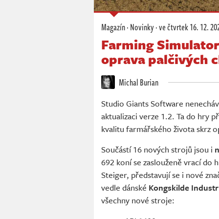
Magazín
·
Novinky
·
ve čtvrtek
16. 12. 20
Farming Simulator 
oprava palčivých 
Michal Burian
Studio Giants Software nenecháv
aktualizaci verze 1.2. Ta do hry p
kvalitu farmářského života skrz 
Součástí 16 nových strojů jsou i
n
692 koní se zaslouženě vrací do 
Steiger, představují se i nové z
vedle dánské
Kongskilde Industr
všechny nové stroje: