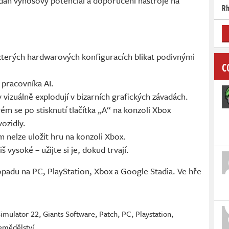
idán výnosový potenciál a doporučení nástroje na
Rh
kterých hardwarových konfiguracích blikat podivnými
C
 pracovníka AI.
izuálně explodují v bizarních grafických závadách.
m se po stisknutí tlačítka „A“ na konzoli Xbox
ozidly.
 nelze uložit hru na konzoli Xbox.
š vysoké – užijte si je, dokud trvají.
topadu na PC, PlayStation, Xbox a Google Stadia. Ve hře
imulator 22
,
Giants Software
,
Patch
,
PC
,
Playstation
,
emědělství