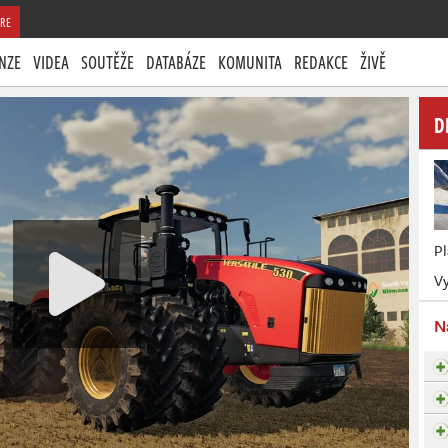
RE
NZE
VIDEA
SOUTĚŽE
DATABÁZE
KOMUNITA
REDAKCE
ŽIVĚ
D
P
Vy
N