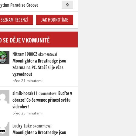
ythm Paradise Groove
9
SEZNAM RECENZÍ
JAK HODNOTÍME
O SE DĚJE V KOMUNITĚ
Nitram1980CZ
okomentoval
Moonlighter a Breathedge jsou
zdarma na PC. Stačí si je včas
vyzvednout
před 21 minutami
simik-horak11
Buďte v
okomentoval
obraze! Co červenec přinesl světu
videoher?
před 25 minutami
Lucky-Luke
okomentoval
Moonlighter a Breathedge jsou