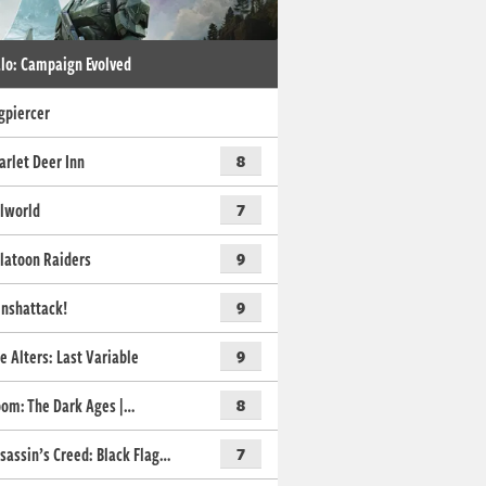
lo: Campaign Evolved
gpiercer
arlet Deer Inn
8
lworld
7
latoon Raiders
9
nshattack!
9
e Alters: Last Variable
9
om: The Dark Ages |…
8
sassin’s Creed: Black Flag…
7