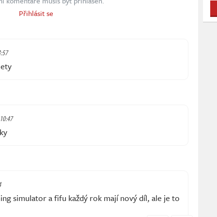
ní komentáře musíš být přihlášen.
Přihlásit se
3:57
lety
 10:47
áky
4
g simulator a fifu každý rok mají nový díl, ale je to