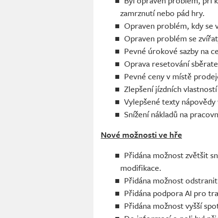
Byl opraven problém, při k
zamrznutí nebo pád hry.
Opraven problém, kdy se vo
Opraven problém se zvířat
Pevné úrokové sazby na ce
Oprava resetování sběratel
Pevné ceny v místě prodeje
Zlepšení jízdních vlastnost
Vylepšené texty nápovědy 
Snížení nákladů na pracovn
Nové možnosti ve hře
Přidána možnost zvětšit s
modifikace.
Přidána možnost odstrani
Přidána podpora AI pro tr
Přidána možnost vyšší spot