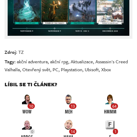
Zdroj:
TZ
Tagy:
akční adventura
,
akční rpg
,
Aktualizace
,
Assassin's Creed
Valhalla
,
Otevřený svět
,
PC
,
Playstation
,
Ubisoft
,
Xbox
LÍBIL SE TI ČLÁNEK?
10
13
64
WOW
MEH
HMMM
0
14
1