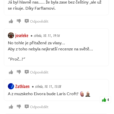
Já byl hlavně nas..... že byla zase bez češtiny ,ale už
se rísuje. Díky Farflamovi.
Odpovědět
joseleke
středa, 10. 11., 19:16
No tohle je přitažené za vlasy...
Aby z toho nebyla nejkratší recenze na světě...
"Proč..?"
Odpovědět
Zathlaen
středa, 10. 11., 13:38
A z muzskeho Eivora bude Laris Croft?
4
Odpovědět