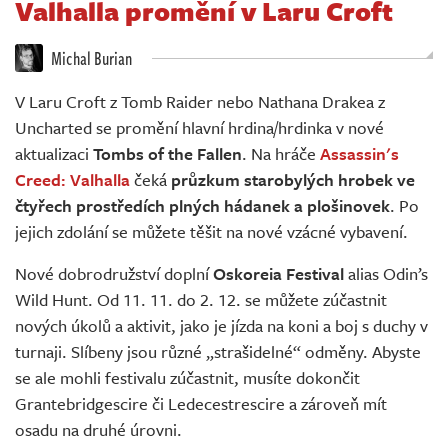
Valhalla promění v Laru Croft
Živě
Michal Burian
V Laru Croft z Tomb Raider nebo Nathana Drakea z
Uncharted se promění hlavní hrdina/hrdinka v nové
aktualizaci
Tombs of the Fallen
. Na hráče
Assassin's
Creed: Valhalla
čeká
průzkum starobylých hrobek ve
čtyřech prostředích plných hádanek a plošinovek
. Po
jejich zdolání se můžete těšit na nové vzácné vybavení.
Nové dobrodružství doplní
Oskoreia Festival
alias Odin’s
Wild Hunt. Od 11. 11. do 2. 12. se můžete zúčastnit
nových úkolů a aktivit, jako je jízda na koni a boj s duchy v
turnaji. Slíbeny jsou různé „strašidelné“ odměny. Abyste
se ale mohli festivalu zúčastnit, musíte dokončit
Grantebridgescire či Ledecestrescire a zároveň mít
osadu na druhé úrovni.