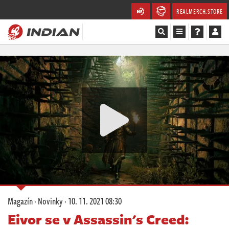
REALMERCH.STORE
Magazín
Recenze
Videa
Soutěže
Databáze
Komunita
Magazín
·
Novinky
·
10. 11. 2021 08:30
Redakce
Eivor se v Assassin's Creed: