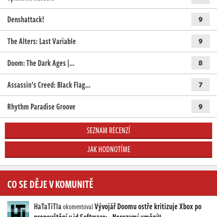
Denshattack!
9
The Alters: Last Variable
9
Doom: The Dark Ages |…
8
Assassin’s Creed: Black Flag…
7
Rhythm Paradise Groove
9
SEZNAM RECENZÍ
JAK HODNOTÍME
CO SE DĚJE V KOMUNITĚ
HaTaTiTla
Vývojář Doomu ostře kritizuje Xbox po
okomentoval
propouštění v id Software: „Nerozumí umění“