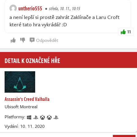
untherio555
středa, 10. 11., 10:15
a není lepší si prostě zahrát Zaklínače a Laru Croft
které tato hra vykrádá? :D
11
Odpovědět
DETAIL K OZNAČENÉ HŘE
Assassin's Creed Valhalla
Ubisoft Montreal
Platformy:
Vydání: 10. 11. 2020