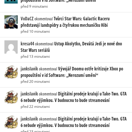
před 9 minutami
VoDaCZ
Tvůrci Star Wars: Galactic Raceru
okomentoval
představují landspídry a čtyřrukou mechaničku Hibi
před 10 minutami
kresa44
Ustup Akolytko, Devátá Jedi je nové dno
okomentoval
Star Wars seriálů
před 13 minutami
jankslavik
Vývojář Doomu ostře kritizuje Xbox po
okomentoval
propouštění v id Software: „Nerozumí umění“
před 20 minutami
jankslavik
Digitální prodeje kralují u Take-Two. GTA
okomentoval
6 nebude výjimkou. V budoucnu to bude streamování
před 22 minutami
jankslavik
Digitální prodeje kralují u Take-Two. GTA
okomentoval
6 nebude výjimkou. V budoucnu to bude streamování
před 23 minutami