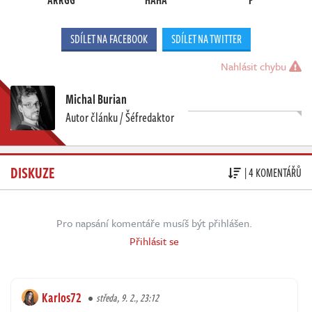
ARRGG
HAHA
F
SDÍLET NA FACEBOOK
SDÍLET NA TWITTER
Nahlásit chybu
Michal Burian
Autor článku / Šéfredaktor
DISKUZE
| 4 KOMENTÁŘŮ
Pro napsání komentáře musíš být přihlášen.
Přihlásit se
Karlos72
středa, 9. 2., 23:12