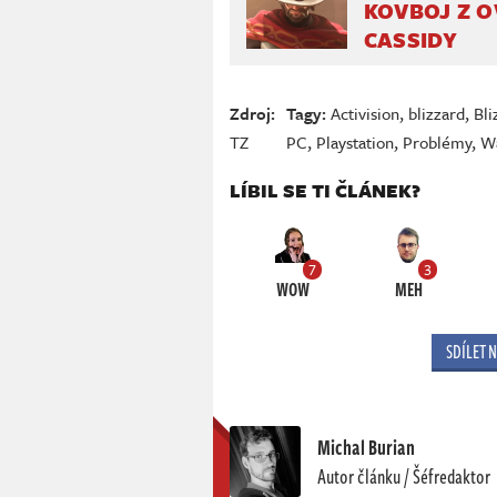
KOVBOJ Z 
CASSIDY
Zdroj:
Tagy:
Activision
,
blizzard
,
Bl
TZ
PC
,
Playstation
,
Problémy
,
Wa
LÍBIL SE TI ČLÁNEK?
7
3
WOW
MEH
SDÍLET 
Michal Burian
Autor článku / Šéfredaktor