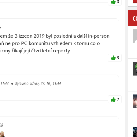
3
C
6
m že Blizzcon 2019 byl poslední a další in-person
poň ne pro PC komunitu vzhledem k tomu co o
y říkají její čtvrtletní reporty.
5
 11:44
Upraveno
středa, 27. 10., 11:44
7
08