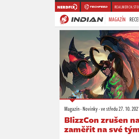
REALMERCH.STO
MAGAZÍN
RECE
Magazín
·
Novinky
·
ve středu
27. 10. 202
BlizzCon zrušen na
zaměřit na své tý