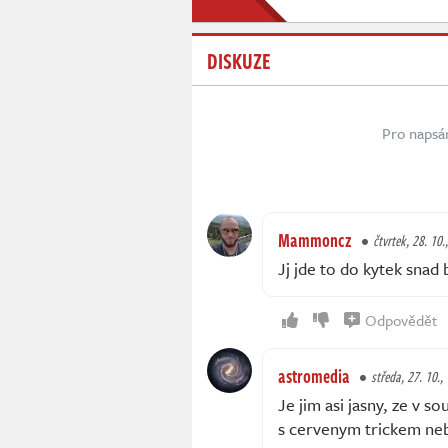
DISKUZE
Pro napsá
Mammoncz
čtvrtek, 28. 10.
Jj jde to do kytek snad 
Odpovědět
astromedia
středa, 27. 10.,
Je jim asi jasny, ze v 
s cervenym trickem neby