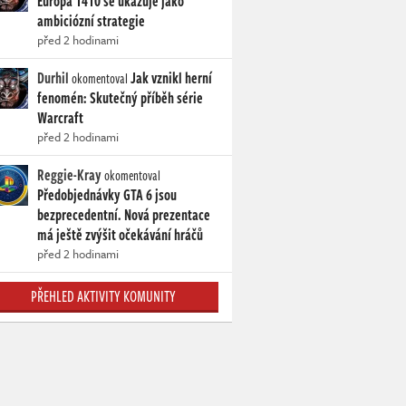
Europa 1410 se ukazuje jako
ambiciózní strategie
před 2 hodinami
Durhil
Jak vznikl herní
okomentoval
fenomén: Skutečný příběh série
Warcraft
před 2 hodinami
Reggie-Kray
okomentoval
Předobjednávky GTA 6 jsou
bezprecedentní. Nová prezentace
má ještě zvýšit očekávání hráčů
před 2 hodinami
PŘEHLED AKTIVITY KOMUNITY