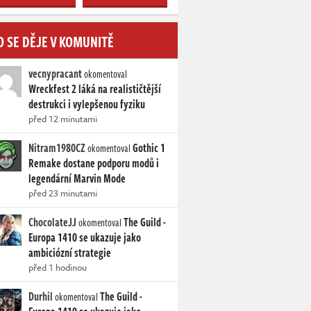
O SE DĚJE V KOMUNITĚ
vecnypracant
okomentoval
Wreckfest 2 láká na realističtější
destrukci i vylepšenou fyziku
před 12 minutami
Nitram1980CZ
Gothic 1
okomentoval
Remake dostane podporu modů i
legendární Marvin Mode
před 23 minutami
ChocolateJJ
The Guild -
okomentoval
Europa 1410 se ukazuje jako
ambiciózní strategie
před 1 hodinou
Durhil
The Guild -
okomentoval