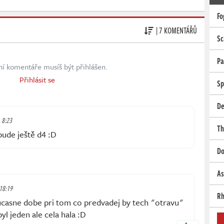
Fo
| 7 KOMENTÁŘŮ
Sc
Pa
ní komentáře musíš být přihlášen.
Přihlásit se
Sp
De
, 8:23
Th
bude ještě d4 :D
Do
As
 18:19
Rh
soucasne dobe pri tom co predvadej by tech "otravu"
l jeden ale cela hala :D