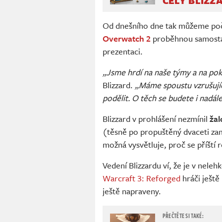
CELÝ BLIZZ
Od dnešního dne tak můžeme počí
Overwatch 2
proběhnou samostat
prezentaci.
„Jsme hrdí na naše týmy a na pok
Blizzard.
„Máme spoustu vzrušujíc
podělit. O těch se budete i nadál
Blizzard v prohlášení nezmínil
žal
(těsně po propuštěný dvaceti za
možná vysvětluje, proč se příští 
Vedení Blizzardu ví, že je v neleh
Warcraft 3: Reforged
hráči ješt
ještě napraveny.