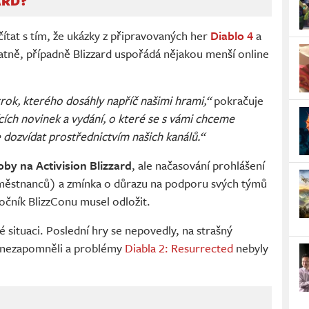
ARD?
tat s tím, že ukázky z připravovaných her
Diablo 4
a
ně, případně Blizzard uspořádá nějakou menší online
rok, kterého dosáhly napříč našimi hrami,“
pokračuje
ích novinek a vydání, o které se s vámi chceme
e dozvídat prostřednictvím našich kanálů.“
oby na Activision Blizzard
, ale načasování prohlášení
městnanců) a zmínka o důrazu na podporu svých týmů
ročník BlizzConu musel odložit.
ké situaci. Poslední hry se nepovedly, na strašný
ě nezapomněli a problémy
Diabla 2: Resurrected
nebyly