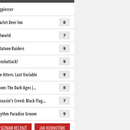
gpiercer
arlet Deer Inn
8
lworld
7
latoon Raiders
9
nshattack!
9
e Alters: Last Variable
9
om: The Dark Ages |…
8
sassin’s Creed: Black Flag…
7
ythm Paradise Groove
9
SEZNAM RECENZÍ
JAK HODNOTÍME