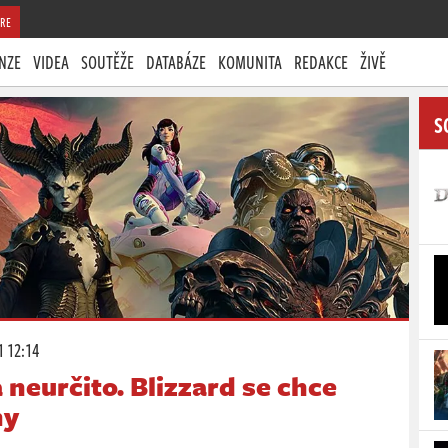
RE
NZE
VIDEA
SOUTĚŽE
DATABÁZE
KOMUNITA
REDAKCE
ŽIVĚ
S
1 12:14
 neurčito. Blizzard se chce
my