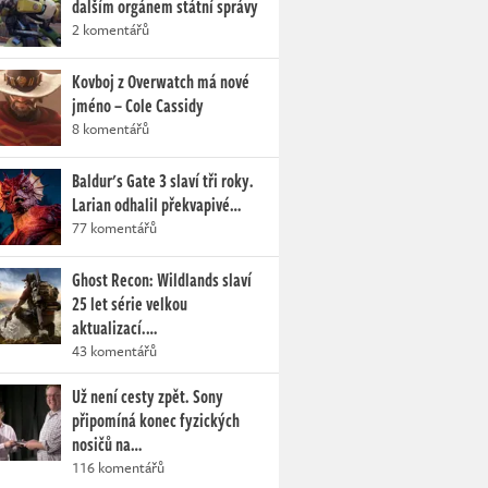
dalším orgánem státní správy
2 komentářů
Kovboj z Overwatch má nové
jméno – Cole Cassidy
8 komentářů
Baldur's Gate 3 slaví tři roky.
Larian odhalil překvapivé…
77 komentářů
Ghost Recon: Wildlands slaví
25 let série velkou
aktualizací.…
43 komentářů
Už není cesty zpět. Sony
připomíná konec fyzických
nosičů na…
116 komentářů