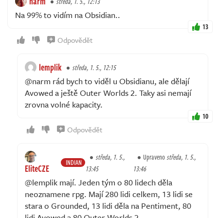
narm
středa, 1. 5., 12:13
Na 99% to vidím na Obsidian..
13
Odpovědět
lemplik
středa, 1. 5., 12:15
@narm rád bych to viděl u Obsidianu, ale dělají
Avowed a ještě Outer Worlds 2. Taky asi nemají
zrovna volné kapacity.
10
Odpovědět
středa, 1. 5.,
Upraveno
středa, 1. 5.,
INDIAN
EliteCZE
13:45
13:46
@lemplik mají. Jeden tým o 80 lidech děla
neoznamene rpg. Mají 280 lidi celkem, 13 lidi se
stara o Grounded, 13 lidi děla na Pentiment, 80
lidi Avowed a 80 Outer Worlds 2