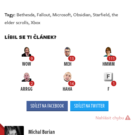
Tagy:
Bethesda
,
Fallout
,
Microsoft
,
Obsidian
,
Starfield
,
the
elder scrolls
,
Xbox
LÍBIL SE TI ČLÁNEK?
9
13
111
WOW
MEH
HMMM
2
14
1
ARRGG
HAHA
F
SDÍLET NA FACEBOOK
SDÍLET NA TWITTER
Nahlásit chybu
Michal Burian