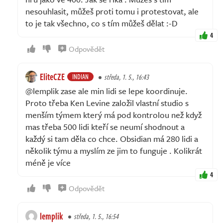
nesouhlasit, můžeš proti tomu i protestovat, ale
to je tak všechno, co s tím můžeš dělat :-D
4
Odpovědět
EliteCZE
INDIAN
středa, 1. 5., 16:43
@lemplik zase ale min lidi se lepe koordinuje.
Proto třeba Ken Levine založil vlastní studio s
menším týmem který má pod kontrolou než když
mas třeba 500 lidi kteří se neumí shodnout a
každý si tam děla co chce. Obsidian má 280 lidi a
několik týmu a myslím ze jim to funguje . Kolikrát
méně je více
4
Odpovědět
lemplik
středa, 1. 5., 16:54