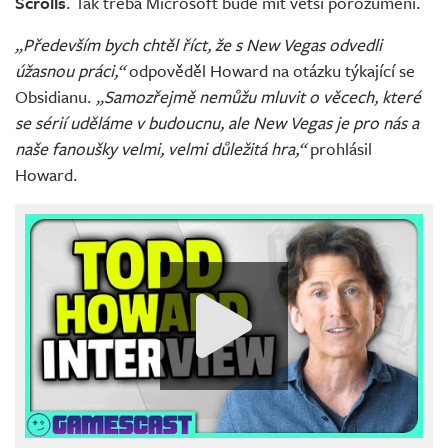
Scrolls
. Tak třeba Microsoft bude mít větší porozumění.
„Především bych chtěl říct, že s New Vegas odvedli
úžasnou práci,“
odpověděl Howard na otázku týkající se
Obsidianu.
„Samozřejmě nemůžu mluvit o věcech, které
se sérií uděláme v budoucnu, ale New Vegas je pro nás a
naše fanoušky velmi, velmi důležitá hra,“
prohlásil
Howard.