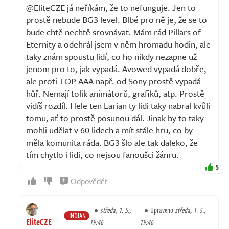
@EliteCZE já neříkám, že to nefunguje. Jen to
prostě nebude BG3 level. Blbé pro ně je, že se to
bude chtě nechtě srovnávat. Mám rád Pillars of
Eternity a odehrál jsem v něm hromadu hodin, ale
taky znám spoustu lidí, co ho nikdy nezapne už
jenom pro to, jak vypadá. Avowed vypadá dobře,
ale proti TOP AAA např. od Sony prostě vypadá
hůř. Nemají tolik animátorů, grafiků, atp. Prostě
vidíš rozdíl. Hele ten Larian ty lidi taky nabral kvůli
tomu, ať to prostě posunou dál. Jinak by to taky
mohli udělat v 60 lidech a mít stále hru, co by
měla komunita ráda. BG3 šlo ale tak daleko, že
tím chytlo i lidi, co nejsou fanoušci žánru.
5
Odpovědět
středa, 1. 5.,
Upraveno
středa, 1. 5.,
INDIAN
EliteCZE
19:46
19:46