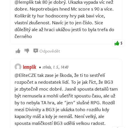
@lemplik tak 80 je dobrý. Ukazka vypada víc než
dobre. Nepotrebujes hned Mc score s 90 a více.
Kolikrát ty hur hodnoceny hry pak bavi více,
vlastní zkušenost. Navíc je to jen číslo. Sice
důležitý ale až hraci ukážou jestli to byla trefa do
černého
5
Odpovědět
lemplik
středa, 1. 5., 14:40
@EliteCZE tak zase je škoda, že ti to sestřelí
rozpočet a nedostatek lidí. To je jak říct, že BG3
je zbytečně moc dobré. Jasně spousta detailů tam
být nemusela a mohli ušetřit spoustu času, ale už
by to nebyla TA hra, ale "jen" slušné RPG. Rozdíl
mezi Divinity a BG3 je ukázka toho rozdílu kdy
kapacity máš a kdy je nemáš. Není velký, ale
spousta maličkostí BG3 udělá velkou radost.