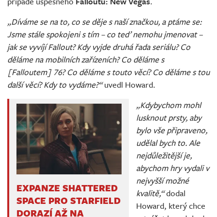
případě úspěšného
Falloutu: New Vegas
.
„Díváme se na to, co se děje s naší značkou, a ptáme se:
Jsme stále spokojeni s tím – co teď nemohu jmenovat –
jak se vyvíjí Fallout? Kdy vyjde druhá řada seriálu? Co
děláme na mobilních zařízeních? Co děláme s
[Falloutem] 76? Co děláme s touto věcí? Co děláme s tou
další věcí? Kdy to vydáme?“
uvedl Howard.
„Kdybychom mohl
lusknout prsty, aby
bylo vše připraveno,
udělal bych to. Ale
nejdůležitější je,
abychom hry vydali v
nejvyšší možné
EXPANZE SHATTERED
kvalitě,“
dodal
SPACE PRO STARFIELD
Howard, který chce
DORAZÍ AŽ NA