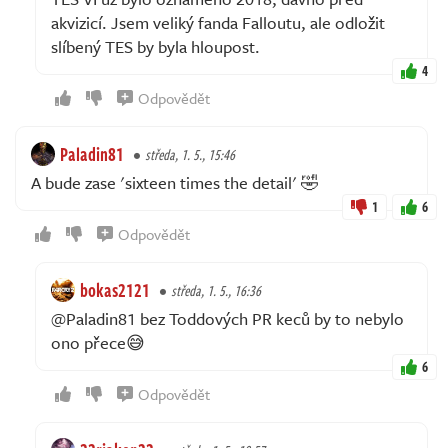
akvizicí. Jsem veliký fanda Falloutu, ale odložit
slíbený TES by byla hloupost.
4
Odpovědět
Paladin81
středa, 1. 5., 15:46
A bude zase 'sixteen times the detail' 🤣
1
6
Odpovědět
bokas2121
středa, 1. 5., 16:36
@Paladin81 bez Toddových PR keců by to nebylo
ono přece😅
6
Odpovědět