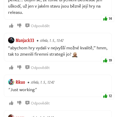
uškodí, už jen v jakém stavu jsou bězně její hry na
releasu.
14
Odpovědět
Manjack33
středa, 1. 5., 13:42
“abychom hry vydali v nejvyšší možné kvalitě,” hmm,
tak to zmenili firemni strategii jo?
19
Odpovědět
Rikuo
středa, 1. 5., 12:42
"Just working"
12
Odpovědět