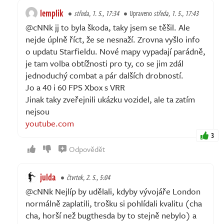
lemplik
středa, 1. 5., 17:34
Upraveno
středa, 1. 5., 17:43
@cNNk jj to byla škoda, taky jsem se těšil. Ale
nejde úplně říct, že se nesnaží. Zrovna vyšlo info
o updatu Starfieldu. Nové mapy vypadají parádně,
je tam volba obtížnosti pro ty, co se jim zdál
jednoduchý combat a pár dalších drobností.
Jo a 40 i 60 FPS Xbox s VRR
Jinak taky zveřejnili ukázku vozidel, ale ta zatím
nejsou
youtube.com
3
Odpovědět
julda
čtvrtek, 2. 5., 5:04
@cNNk Nejlíp by udělali, kdyby vývojáře London
normálně zaplatili, trošku si pohlídali kvalitu (cha
cha, horší než bugthesda by to stejně nebylo) a