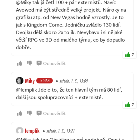
@Miky tak já četl 100 + pár externistů. Navíc
Avowed má být středně velký projekt. Nároky na
grafiku atp. od New Vegas hodně vzrostly. Je to
jak s Kingdom Come. Jedničku zvládlo 130 lidí.
Dvojku dělá skoro 2x tolik. Nevybavuji si nějaké
větší RPG ve 3D od malého týmu, co by dopadlo
dobře.
7
Odpovědět
Miky
INDIAN
středa, 1. 5., 13:09
@lemplik Jde o to, že ten hlavní tým má 80 lidí,
další jsou spolupracovníci + externisté.
7
Odpovědět
lemplik
středa, 1. 5., 13:21
@Miky tak ten Obsidian to má podobně. Ono i u