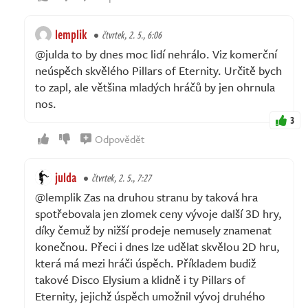
lemplik
čtvrtek, 2. 5., 6:06
@julda to by dnes moc lidí nehrálo. Viz komerční
neúspěch skvělého Pillars of Eternity. Určitě bych
to zapl, ale většina mladých hráčů by jen ohrnula
nos.
3
Odpovědět
julda
čtvrtek, 2. 5., 7:27
@lemplik Zas na druhou stranu by taková hra
spotřebovala jen zlomek ceny vývoje další 3D hry,
díky čemuž by nižší prodeje nemusely znamenat
konečnou. Přeci i dnes lze udělat skvělou 2D hru,
která má mezi hráči úspěch. Příkladem budiž
takové Disco Elysium a klidně i ty Pillars of
Eternity, jejichž úspěch umožnil vývoj druhého