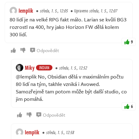
lemplik
středa, 1. 5., 12:05
Upraveno
středa, 1. 5., 12:07
80 lidí je na velké RPG fakt málo. Larian se kvůli BG3
rozrostl na 400, hry jako Horizon FW dělá kolem
300 lidí.
9
Odpovědět
Miky
INDIAN
středa, 1. 5., 12:52
@lemplik No, Obsidian dělá v maximálním počtu
80 lidí na tým, takhle vzniká i Avowed.
Samozřejmě tam potom může být další studio, co
jim pomáhá.
6
Odpovědět
lemplik
středa, 1. 5., 12:58