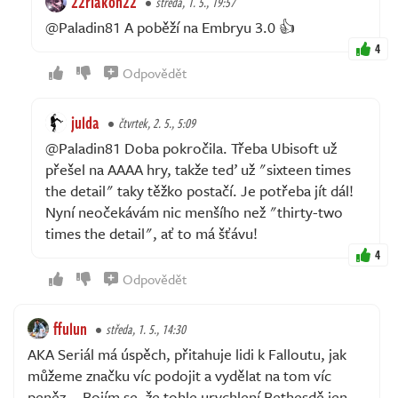
22riakon22
středa, 1. 5., 19:57
@Paladin81 A poběží na Embryu 3.0 👍
4
Odpovědět
julda
čtvrtek, 2. 5., 5:09
@Paladin81 Doba pokročila. Třeba Ubisoft už
přešel na AAAA hry, takže teď už "sixteen times
the detail" taky těžko postačí. Je potřeba jít dál!
Nyní neočekávám nic menšího než "thirty-two
times the detail", ať to má šťávu!
4
Odpovědět
ffulun
středa, 1. 5., 14:30
AKA Seriál má úspěch, přitahuje lidi k Falloutu, jak
můžeme značku víc podojit a vydělat na tom víc
peněz... Bojím se, že tohle urychlení Bethesdě jen