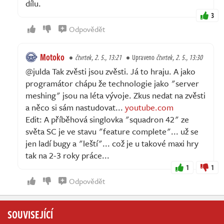
dílu.
3
Odpovědět
Motoko
čtvrtek, 2. 5., 13:21
Upraveno
čtvrtek, 2. 5., 13:30
@julda Tak zvěsti jsou zvěsti. Já to hraju. A jako
programátor chápu že technologie jako "server
meshing" jsou na léta vývoje. Zkus nedat na zvěsti
a něco si sám nastudovat...
youtube.com
Edit: A příběhová singlovka "squadron 42" ze
světa SC je ve stavu "feature complete"... už se
jen ladí bugy a "leští"... což je u takové maxi hry
tak na 2-3 roky práce...
1
1
Odpovědět
SOUVISEJÍCÍ