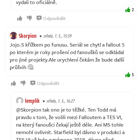
vydali to oficiálně.
2
Odpovědět
Skorpion
středa, 1. 5., 15:59
Jojo.S křížkem po funusu. Seriál se chytl a fallout 5
po kterém je roky prošení od fanoušků se odkládal
pro jiné projekty.Ale urychlení čekám že bude další
průšvih 🤔
5
Odpovědět
lemplik
středa, 1. 5., 16:27
@Skorpion tak ono je to těžké. Ten Todd má
pravdu v tom, že volili mezi Falloutem a TES VI,
na který fanoušci čekají ještě déle. Ani MS tohle
nemohl ovlivnit. Starfield byl dávno v produkci a
TES VI už bylo oznámeno 2018, dávno před