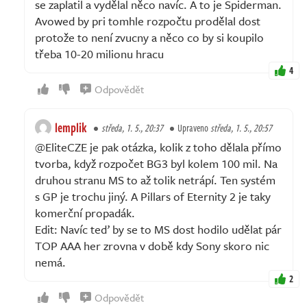
se zaplatil a vydělal něco navíc. A to je Spiderman.
Avowed by pri tomhle rozpočtu prodělal dost
protože to není zvucny a něco co by si koupilo
třeba 10-20 milionu hracu
4
Odpovědět
lemplik
středa, 1. 5., 20:37
Upraveno
středa, 1. 5., 20:57
@EliteCZE je pak otázka, kolik z toho dělala přímo
tvorba, když rozpočet BG3 byl kolem 100 mil. Na
druhou stranu MS to až tolik netrápí. Ten systém
s GP je trochu jiný. A Pillars of Eternity 2 je taky
komerční propadák.
Edit: Navíc teď by se to MS dost hodilo udělat pár
TOP AAA her zrovna v době kdy Sony skoro nic
nemá.
2
Odpovědět