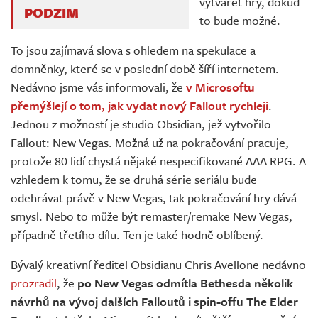
vytvářet hry, dokud
PODZIM
to bude možné.
To jsou zajímavá slova s ohledem na spekulace a
domněnky, které se v poslední době šíří internetem.
Nedávno jsme vás informovali, že
v Microsoftu
přemýšlejí o tom, jak vydat nový Fallout rychleji
.
Jednou z možností je studio Obsidian, jež vytvořilo
Fallout: New Vegas. Možná už na pokračování pracuje,
protože 80 lidí chystá nějaké nespecifikované AAA RPG. A
vzhledem k tomu, že se druhá série seriálu bude
odehrávat právě v New Vegas, tak pokračování hry dává
smysl. Nebo to může být remaster/remake New Vegas,
případně třetího dílu. Ten je také hodně oblíbený.
Bývalý kreativní ředitel Obsidianu Chris Avellone nedávno
prozradil
, že
po New Vegas odmítla Bethesda několik
návrhů na vývoj dalších Falloutů i spin-offu The Elder