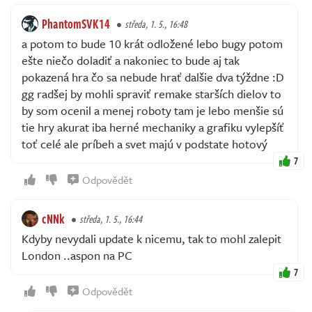
PhantomSVK14
středa, 1. 5., 16:48
a potom to bude 10 krát odložené lebo bugy potom
ešte niečo doladiť a nakoniec to bude aj tak
pokazená hra čo sa nebude hrať dalšie dva týždne :D
gg radšej by mohli spraviť remake starších dielov to
by som ocenil a menej roboty tam je lebo menšie sú
tie hry akurat iba herné mechaniky a grafiku vylepšíť
toť celé ale príbeh a svet majú v podstate hotový
7
Odpovědět
cNNk
středa, 1. 5., 16:44
Kdyby nevydali update k nicemu, tak to mohl zalepit
London ..aspon na PC
7
Odpovědět