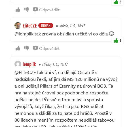
6
Odpovědět
EliteCZE
INDIAN
středa, 1. 5., 14:47
@lemplik tak zrovna obsidian určitě vi co děla 🙂
6
Odpovědět
lemplik
středa, 1. 5., 16:17
@EliteCZE tak oni ví, co dělají. Ostatně s
nadsázkou řekli, ať jim dá MS 120 milionů na vývoj
a oni udělají Pillars of Eternity na úrovni BG3. Ta
hra na stejné úrovni bez podobného rozpočtu
udělat nejde. Přesně o tom mluvila spousta
vývojářů, když říkali, že hru jako BG3 udělat
nemohou a sklidili za to hate od hráčů. Prostě v
80 lidech a menším rozpočtem neuděláš takovou
hru jako ve 400. Jak se říká : Můžeš s tím