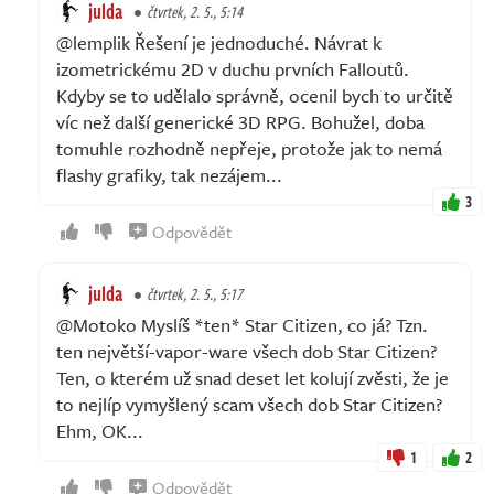
julda
čtvrtek, 2. 5., 5:14
@lemplik Řešení je jednoduché. Návrat k
izometrickému 2D v duchu prvních Falloutů.
Kdyby se to udělalo správně, ocenil bych to určitě
víc než další generické 3D RPG. Bohužel, doba
tomuhle rozhodně nepřeje, protože jak to nemá
flashy grafiky, tak nezájem...
3
Odpovědět
julda
čtvrtek, 2. 5., 5:17
@Motoko Myslíš *ten* Star Citizen, co já? Tzn.
ten největší-vapor-ware všech dob Star Citizen?
Ten, o kterém už snad deset let kolují zvěsti, že je
to nejlíp vymyšlený scam všech dob Star Citizen?
Ehm, OK...
1
2
Odpovědět