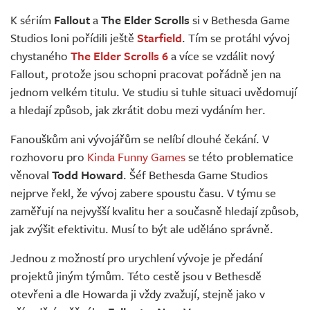
Živě
K sériím
Fallout
a
The Elder Scrolls
si v Bethesda Game
Studios loni pořídili ještě
Starfield
. Tím se protáhl vývoj
chystaného
The Elder Scrolls 6
a více se vzdálit nový
Fallout, protože jsou schopni pracovat pořádně jen na
jednom velkém titulu. Ve studiu si tuhle situaci uvědomují
a hledají způsob, jak zkrátit dobu mezi vydáním her.
Fanouškům ani vývojářům se nelíbí dlouhé čekání. V
rozhovoru pro
Kinda Funny Games
se této problematice
věnoval
Todd Howard
. Šéf Bethesda Game Studios
nejprve řekl, že vývoj zabere spoustu času. V týmu se
zaměřují na nejvyšší kvalitu her a současně hledají způsob,
jak zvýšit efektivitu. Musí to být ale uděláno správně.
Jednou z možností pro urychlení vývoje je předání
projektů jiným týmům. Této cestě jsou v Bethesdě
otevřeni a dle Howarda ji vždy zvažují, stejně jako v