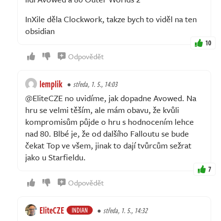
InXile děla Clockwork, takze bych to viděl na ten
obsidian
10
Odpovědět
lemplik
středa, 1. 5., 14:03
@EliteCZE no uvidíme, jak dopadne Avowed. Na
hru se velmi těším, ale mám obavu, že kvůli
kompromisům půjde o hru s hodnocením lehce
nad 80. Blbé je, že od dalšího Falloutu se bude
čekat Top ve všem, jinak to dají tvůrcům sežrat
jako u Starfieldu.
7
Odpovědět
EliteCZE
INDIAN
středa, 1. 5., 14:32