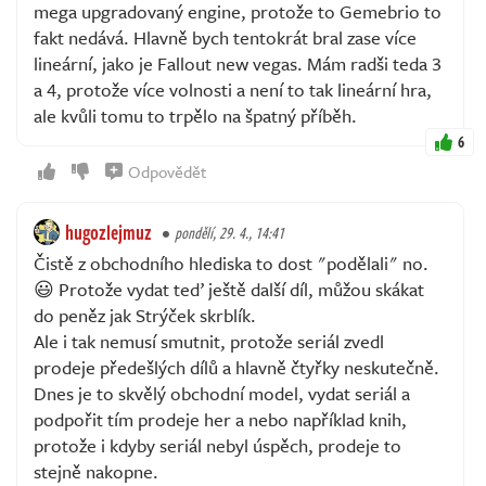
mega upgradovaný engine, protože to Gemebrio to
fakt nedává. Hlavně bych tentokrát bral zase více
lineární, jako je Fallout new vegas. Mám radši teda 3
a 4, protože více volnosti a není to tak lineární hra,
ale kvůli tomu to trpělo na špatný příběh.
6
Odpovědět
hugozlejmuz
pondělí, 29. 4., 14:41
Čistě z obchodního hlediska to dost "podělali" no.
😃 Protože vydat teď ještě další díl, můžou skákat
do peněz jak Strýček skrblík.
Ale i tak nemusí smutnit, protože seriál zvedl
prodeje předešlých dílů a hlavně čtyřky neskutečně.
Dnes je to skvělý obchodní model, vydat seriál a
podpořit tím prodeje her a nebo například knih,
protože i kdyby seriál nebyl úspěch, prodeje to
stejně nakopne.