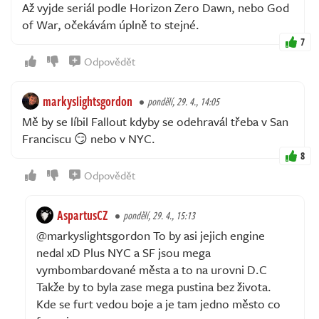
Až vyjde seriál podle Horizon Zero Dawn, nebo God
of War, očekávám úplně to stejné.
7
Odpovědět
markyslightsgordon
pondělí, 29. 4., 14:05
Mě by se líbil Fallout kdyby se odehravál třeba v San
Franciscu 😏 nebo v NYC.
8
Odpovědět
AspartusCZ
pondělí, 29. 4., 15:13
@markyslightsgordon To by asi jejich engine
nedal xD Plus NYC a SF jsou mega
vymbombardované města a to na urovni D.C
Takže by to byla zase mega pustina bez života.
Kde se furt vedou boje a je tam jedno město co