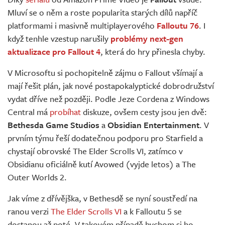
Živě
Mluví se o něm a roste popularita starých dílů napříč
platformami i masivně multiplayerového
Falloutu 76
. I
když tenhle vzestup narušily
problémy
next-gen
aktualizace pro Fallout 4
, která do hry přinesla chyby.
V Microsoftu si pochopitelně zájmu o Fallout všímají a
mají řešit plán, jak nové postapokalyptické dobrodružství
vydat dříve než později. Podle Jeze Cordena z Windows
Central má
probíhat
diskuze, ovšem cesty jsou jen dvě:
Bethesda Game Studios
a
Obsidian Entertainment
. V
prvním týmu řeší dodatečnou podporu pro Starfield a
chystají obrovské The Elder Scrolls VI, zatímco v
Obsidianu oficiálně kutí Avowed (vyjde letos) a The
Outer Worlds 2.
Jak víme z dřívějška, v Bethesdě se nyní soustředí na
ranou verzi
The Elder Scrolls VI
a k Falloutu 5 se
dostanou až poté. V takovém případě bychom si ho