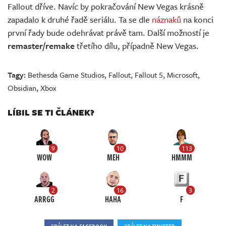
Fallout dříve. Navíc by pokračování New Vegas krásně
zapadalo k druhé řadě seriálu. Ta se dle
náznaků
na konci
první řady bude odehrávat právě tam. Další možností je
remaster/remake
třetího dílu, případně New Vegas.
Tagy:
Bethesda Game Studios
,
Fallout
,
Fallout 5
,
Microsoft
,
Obsidian
,
Xbox
LÍBIL SE TI ČLÁNEK?
9
10
113
WOW
MEH
HMMM
2
16
3
ARRGG
HAHA
F