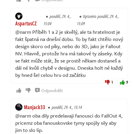
pondělí, 29. 4.,
Upraveno
pondělí, 29. 4.,
AspartusCZ
15:04
15:09
@narm Příběh 1 a 2 je skvělý, ale ta hratelnost je
fakt špatná na dnešní dobu. To by fakt chtělo nový
design skoro od píky, nebo do 3D, jako je Fallout
NV. Hlavně, protože hra má takové ty záseky. Kdy
se fakt může stát, že se prostě někam dostaneš a
dál né kvůli chybě v designu. Dneska holt né každý
by hned šel celou hru od začátku
1
9
Odpovědět
Manjack33
pondělí, 29. 4., 15:14
@narm oba dily predelavaji fanousci do FallOut 4,
pricemz oba fanouskovske tymy spojily sily aby
jim to slo lip.