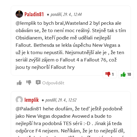
Paladin81
pondělí, 29. 4., 12:44
@lemplik to bych bral,Wasteland 2 byl pecka ale
obávám se, že to není moc reálný. Stejně tak s tím
Obsidianem, kteří podle mě udělali nejlepší
Fallout. Bethesda se lekla úspěchu New Vegas a
už je k tomu nepustili. Nejsmutnější ale je , že ten
seriál zvýšil zájem o Fallout 4 a Fallout 76, což
jsou ty nejhorší Fallout hry
1
10
Odpovědět
lemplik
pondělí, 29. 4., 12:52
@Paladin81 hehe doufám, že teď ještě podobně
jako New Vegas dopadne Avowed a bude to
nejlepší hra podobná TES sérii :-D . Jinak já teda
odpůrce F4 nejsem. Neříkám, že je to nejlepší díl,