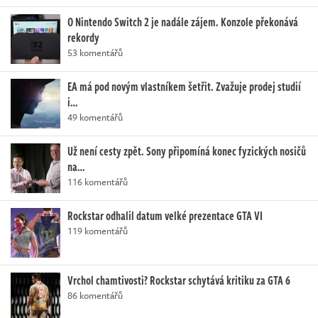
O Nintendo Switch 2 je nadále zájem. Konzole překonává
rekordy
53 komentářů
EA má pod novým vlastníkem šetřit. Zvažuje prodej studií
i…
49 komentářů
Už není cesty zpět. Sony připomíná konec fyzických nosičů
na…
116 komentářů
Rockstar odhalil datum velké prezentace GTA VI
119 komentářů
Vrchol chamtivosti? Rockstar schytává kritiku za GTA 6
86 komentářů