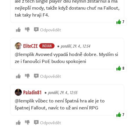
ale z těch single player dílů nejmíň zestárnul a má
nejlepší mody, takže když dostanu chuť na Fallout,
tak taky hraji F4.
7
Odpovědět
EliteCZE
INDIAN
pondělí, 29. 4., 12:54
@lemplik Avowed vypadá hodně dobre. Myslím si
ze i fanoušci PoE budou spokojeni
8
Odpovědět
Paladin81
pondělí, 29. 4., 12:55
@lemplik vůbec to není špatná hra ale je to
špatnej Fallout, navíc to už ani není RPG
7
Odpovědět