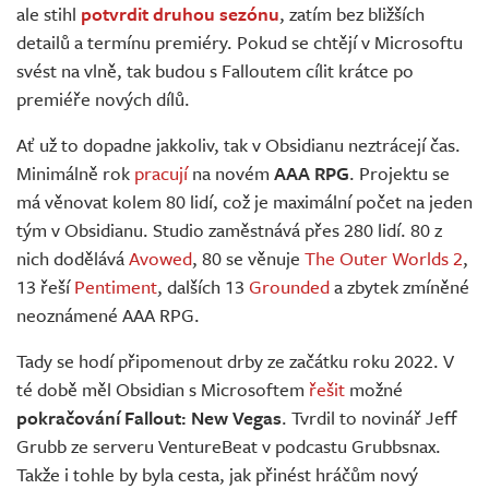
ale stihl
potvrdit druhou sezónu
, zatím bez bližších
detailů a termínu premiéry. Pokud se chtějí v Microsoftu
svést na vlně, tak budou s Falloutem cílit krátce po
premiéře nových dílů.
Ať už to dopadne jakkoliv, tak v Obsidianu neztrácejí čas.
Minimálně rok
pracují
na novém
AAA RPG
. Projektu se
má věnovat kolem 80 lidí, což je maximální počet na jeden
tým v Obsidianu. Studio zaměstnává přes 280 lidí. 80 z
nich dodělává
Avowed
, 80 se věnuje
The Outer Worlds 2
,
13 řeší
Pentiment
, dalších 13
Grounded
a zbytek zmíněné
neoznámené AAA RPG.
Tady se hodí připomenout drby ze začátku roku 2022. V
té době měl Obsidian s Microsoftem
řešit
možné
pokračování Fallout: New Vegas
. Tvrdil to novinář Jeff
Grubb ze serveru VentureBeat v podcastu Grubbsnax.
Takže i tohle by byla cesta, jak přinést hráčům nový