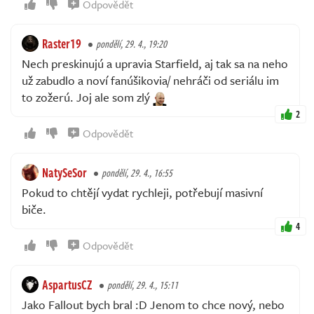
Odpovědět
Raster19
pondělí, 29. 4., 19:20
Nech preskinujú a upravia Starfield, aj tak sa na neho
už zabudlo a noví fanúšikovia/ nehráči od seriálu im
to zožerú. Joj ale som zlý
2
Odpovědět
NatySeSor
pondělí, 29. 4., 16:55
Pokud to chtějí vydat rychleji, potřebují masivní
biče.
4
Odpovědět
AspartusCZ
pondělí, 29. 4., 15:11
Jako Fallout bych bral :D Jenom to chce nový, nebo