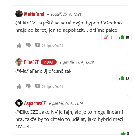
MafiaFand
pondělí, 29. 4., 12:24
@EliteCZE a ještě se seriálovým hypem! Všechno
hraje do karet, jen to nepokazit... držíme palce!
1
18
Odpovědět
EliteCZE
INDIAN
pondělí, 29. 4., 12:29
@MafiaFand Jj přesně tak
13
Odpovědět
AspartusCZ
pondělí, 29. 4., 15:14
@EliteCZE Jako NV je fajn, ale je to mega lineární
hra, takže by to chtělo to udělat, jako hybrid mezi
NV a 4.
8