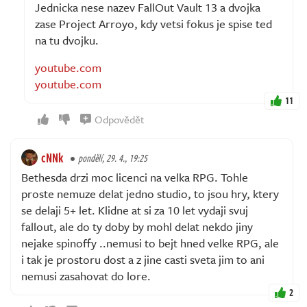
Jednicka nese nazev FallOut Vault 13 a dvojka
zase Project Arroyo, kdy vetsi fokus je spise ted
na tu dvojku.
youtube.com
youtube.com
11
Odpovědět
cNNk
pondělí, 29. 4., 19:25
Bethesda drzi moc licenci na velka RPG. Tohle
proste nemuze delat jedno studio, to jsou hry, ktery
se delaji 5+ let. Klidne at si za 10 let vydaji svuj
fallout, ale do ty doby by mohl delat nekdo jiny
nejake spinoffy ..nemusi to bejt hned velke RPG, ale
i tak je prostoru dost a z jine casti sveta jim to ani
nemusi zasahovat do lore.
2