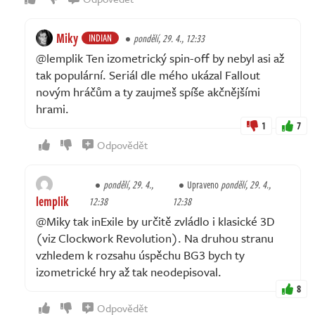
Miky
INDIAN
pondělí, 29. 4., 12:33
@lemplik Ten izometrický spin-off by nebyl asi až
tak populární. Seriál dle mého ukázal Fallout
novým hráčům a ty zaujmeš spíše akčnějšími
hrami.
1
7
Odpovědět
pondělí, 29. 4.,
Upraveno
pondělí, 29. 4.,
lemplik
12:38
12:38
@Miky tak inExile by určitě zvládlo i klasické 3D
(viz Clockwork Revolution). Na druhou stranu
vzhledem k rozsahu úspěchu BG3 bych ty
izometrické hry až tak neodepisoval.
8
Odpovědět