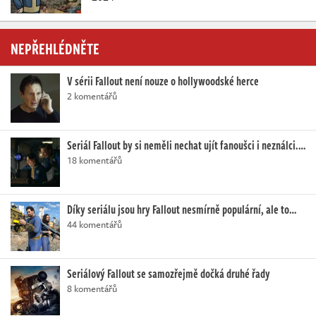
NEPŘEHLÉDNĚTE
V sérii Fallout není nouze o hollywoodské herce
2 komentářů
Seriál Fallout by si neměli nechat ujít fanoušci i neználci.…
18 komentářů
Díky seriálu jsou hry Fallout nesmírně populární, ale to…
44 komentářů
Seriálový Fallout se samozřejmě dočká druhé řady
8 komentářů