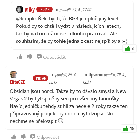
Miky
INDIAN
pondělí, 29. 4., 17:00
@lemplik Řekl bych, že BG3 je úplně jiný level.
Pokud by to chtěli vydat v následujících letech,
tak by na tom už museli dlouho pracovat. Ale
souhlasím, že by tohle jedna z cest nejspíš byla :-)
3
Odpovědět
pondělí, 29. 4.,
Upraveno
pondělí, 29. 4.,
INDIAN
EliteCZE
12:17
12:21
Obsidian jsou borci. Takze by to dávalo smysl a New
Vegas 2 by byl splněny sen pro všechny fanoušky.
Navíc jedničku tehdy stihli za necelé 2 roky takze ten
připravovaný projekt by mohla byt dvojka. No
nechme se překvapit 🙂
16
Odpovědět