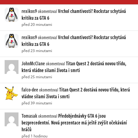
rexikos9
Vrchol chamtivosti? Rockstar schytává
okomentoval
kritiku za GTA 6
před 20 minutami
rexikos9
Vrchol chamtivosti? Rockstar schytává
okomentoval
kritiku za GTA 6
před 23 minutami
JohnMcClane
Titan Quest 2 dostává novou třídu,
okomentoval
která vládne silami života i smrti
před 25 minutami
falco-dee
Titan Quest 2 dostává novou třídu, která
okomentoval
vládne silami života i smrti
před 39 minutami
Tomasak
Předobjednávky GTA 6 jsou
okomentoval
bezprecedentní. Nová prezentace má ještě zvýšit očekávání
hráčů
před 1 hodinou