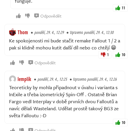
funguje.
11
Odpovědět
Thom
pondělí, 29. 4., 12:29
Upraveno
pondělí, 29. 4., 12:30
Ke spokojenosti mi bude stačit remake Fallout 1 / 2 a
pak si klidně mohou kutit další díl nebo co chtějí 😁
1
10
Odpovědět
lemplik
pondělí, 29. 4., 12:25
Upraveno
pondělí, 29. 4., 12:26
Teoreticky by mohla připadnout v úvahu i varianta s
InExile a třeba izometrický Spin-Off . Ostatně Brian
Fargo vedl Interplay v době prvních dvou Falloutů a
navíc dělali Wasteland. Udělat prostě takový BG3 ze
světa Falloutu :-D
10
Odpovědět