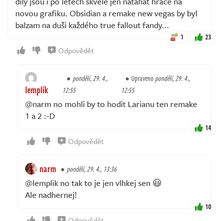
dily jsou i po letech skvělé jen natahat hrace na
novou grafiku. Obsidian a remake new vegas by byl
balzam na duši každého true fallout fandy...
1
23
Odpovědět
pondělí, 29. 4.,
Upraveno
pondělí, 29. 4.,
lemplik
12:55
12:55
@narm no mohli by to hodit Larianu ten remake
1 a 2 :-D
14
Odpovědět
narm
pondělí, 29. 4., 13:36
@lemplik no tak to je jen vlhkej sen 😃
Ale nadhernej!
10
Odpovědět