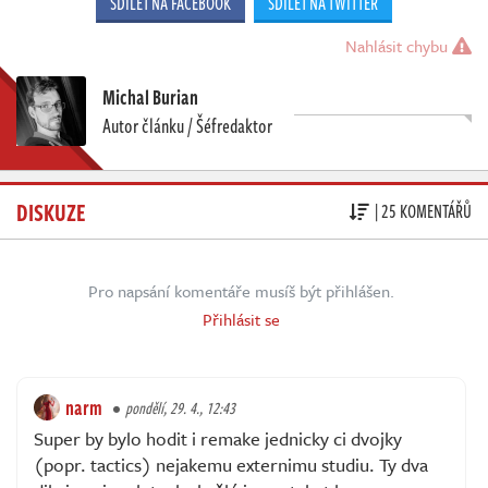
SDÍLET NA FACEBOOK
SDÍLET NA TWITTER
Nahlásit chybu
Michal Burian
Autor článku / Šéfredaktor
DISKUZE
| 25 KOMENTÁŘŮ
Pro napsání komentáře musíš být přihlášen.
Přihlásit se
narm
pondělí, 29. 4., 12:43
Super by bylo hodit i remake jednicky ci dvojky
(popr. tactics) nejakemu externimu studiu. Ty dva