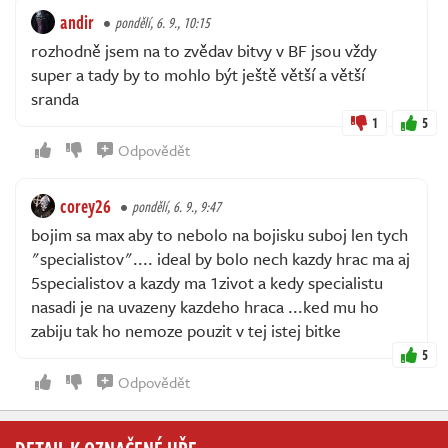
andir
pondělí, 6. 9., 10:15
rozhodně jsem na to zvědav bitvy v BF jsou vždy
super a tady by to mohlo být ještě větší a větší
sranda
1
5
Odpovědět
corey26
pondělí, 6. 9., 9:47
bojim sa max aby to nebolo na bojisku suboj len tych
"specialistov".... ideal by bolo nech kazdy hrac ma aj
5specialistov a kazdy ma 1zivot a kedy specialistu
nasadi je na uvazeny kazdeho hraca ...ked mu ho
zabiju tak ho nemoze pouzit v tej istej bitke
5
Odpovědět
DETAIL K OZNAČENÉ HŘE