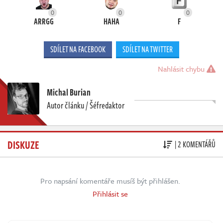
0
0
0
ARRGG
HAHA
F
SDÍLET NA FACEBOOK
SDÍLET NA TWITTER
Nahlásit chybu
Michal Burian
Autor článku / Šéfredaktor
DISKUZE
| 2 KOMENTÁŘŮ
Pro napsání komentáře musíš být přihlášen.
Přihlásit se