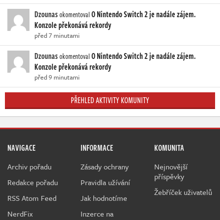
Dzounas
O Nintendo Switch 2 je nadále zájem.
okomentoval
Konzole překonává rekordy
před 7 minutami
Dzounas
O Nintendo Switch 2 je nadále zájem.
okomentoval
Konzole překonává rekordy
před 9 minutami
PŘEHLED AKTIVITY KOMUNITY
NAVIGACE
INFORMACE
KOMUNITA
Archiv pořadu
Zásady ochrany
Nejnovější
příspěvky
Redakce pořadu
Pravidla užívání
Žebříček uživatelů
RSS Atom Feed
Jak hodnotíme
NerdFix
Inzerce na