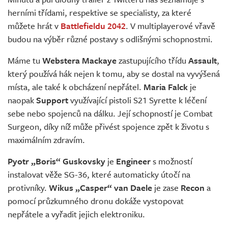
Živě
herními třídami, respektive se specialisty, za které
můžete hrát v
Battlefieldu 2042
. V multiplayerové vřavě
budou na výběr různé postavy s odlišnými schopnostmi.
Máme tu
Webstera Mackaye
zastupujícího třídu
Assault
,
který používá hák nejen k tomu, aby se dostal na vyvýšená
místa, ale také k obcházení nepřátel.
Maria Falck
je
naopak
Support
využívající pistoli S21 Syrette k léčení
sebe nebo spojenců na dálku. Její schopností je Combat
Surgeon, díky níž může přivést spojence zpět k životu s
maximálním zdravím.
Pyotr „Boris“ Guskovsky
je
Engineer
s možností
instalovat věže SG-36, které automaticky útočí na
protivníky.
Wikus „Casper“ van Daele
je zase
Recon
a
pomocí průzkumného dronu dokáže vystopovat
nepřátele a vyřadit jejich elektroniku.