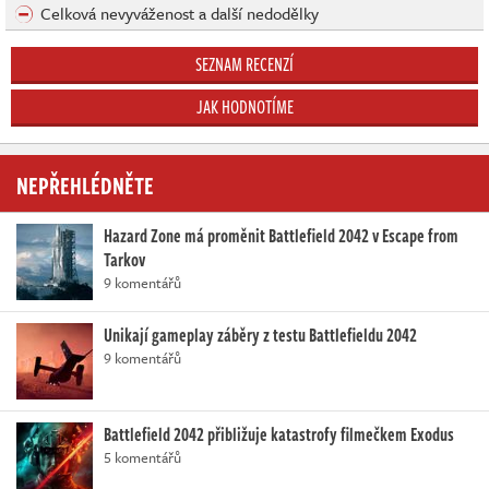
Celková nevyváženost a další nedodělky
SEZNAM RECENZÍ
JAK HODNOTÍME
NEPŘEHLÉDNĚTE
Hazard Zone má proměnit Battlefield 2042 v Escape from
Tarkov
9 komentářů
Unikají gameplay záběry z testu Battlefieldu 2042
9 komentářů
Battlefield 2042 přibližuje katastrofy filmečkem Exodus
5 komentářů