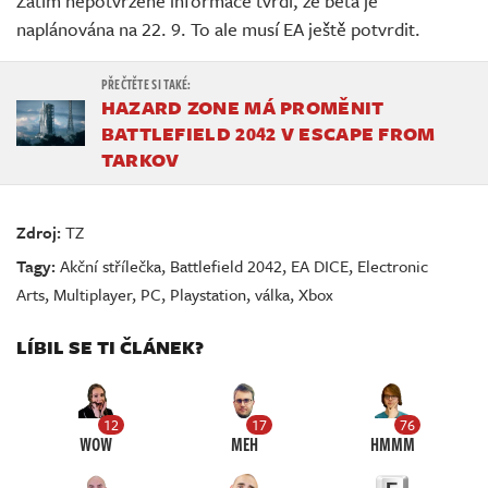
Zatím nepotvrzené informace tvrdí, že beta je
naplánována na 22. 9. To ale musí EA ještě potvrdit.
HAZARD ZONE MÁ PROMĚNIT
BATTLEFIELD 2042 V ESCAPE FROM
TARKOV
Zdroj:
TZ
Tagy:
Akční střílečka
,
Battlefield 2042
,
EA DICE
,
Electronic
Arts
,
Multiplayer
,
PC
,
Playstation
,
válka
,
Xbox
LÍBIL SE TI ČLÁNEK?
12
17
76
WOW
MEH
HMMM