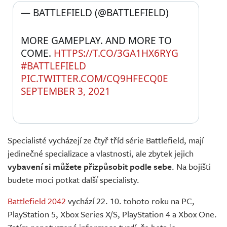
— BATTLEFIELD (@BATTLEFIELD) 
MORE GAMEPLAY. AND MORE TO 
COME. 
HTTPS://T.CO/3GA1HX6RYG
#BATTLEFIELD
PIC.TWITTER.COM/CQ9HFECQ0E
SEPTEMBER 3, 2021
Specialisté vycházejí ze čtyř tříd série Battlefield, mají
jedinečné specializace a vlastnosti, ale zbytek jejich
vybavení si můžete přizpůsobit podle sebe
. Na bojišti
budete moci potkat další specialisty.
Battlefield 2042
vychází 22. 10. tohoto roku na PC,
PlayStation 5, Xbox Series X/S, PlayStation 4 a Xbox One.