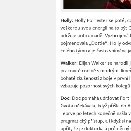
Holly
: Holly Forrester se poté, c
veškerou svou energii na to být 
udržuje pohromadě. Vyzbrojená b
pojmenovala „Dottie“. Holly odv
celého týmu a je často vnímána j
Walker
: Elijah Walker se narodil
pracovité rodině s modrými límeč
bohaté zkušenosti z boje v první 
vzbuzuje pozornost svých kolegů z
Doc
: Doc pomáhá udržovat Fort 
života očekávala, když přišla do 
Teprve po letech konečně našla v
pragmatický přístup, a i když si n
upřít, že je doktorka a průměrný 