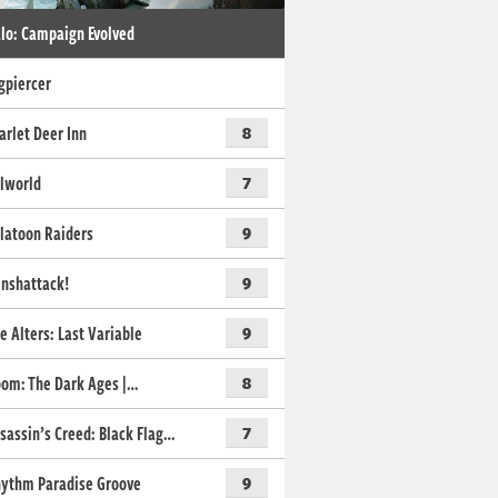
lo: Campaign Evolved
gpiercer
arlet Deer Inn
8
lworld
7
latoon Raiders
9
nshattack!
9
e Alters: Last Variable
9
om: The Dark Ages |…
8
sassin’s Creed: Black Flag…
7
ythm Paradise Groove
9