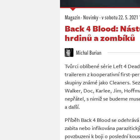
Magazín
·
Novinky
·
v sobotu
22. 5. 2021 
Back 4 Blood: Nást
hrdinů a zombíků
Michal Burian
Tvůrci oblíbené série Left 4 Dea
trailerem z kooperativní first-pe
skupiny známé jako Cleaners. Sez
Walker, Doc, Karlee, Jim, Hoffm
nepřátel, s nimiž se budeme muset
a další.
Příběh Back 4 Blood se odehráv
zabita nebo infikována parazitic
povzbuzeni k boji o poslední kous