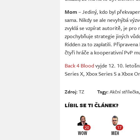
Mom
– Jediný, kdo byl překvapený
sama. Nikdy se ale nevyhýbá výzvě
zvyklá se vzpírat autoritě, je pro 
zpochybňuje strategie jiných vůdc
Ridden za to zaplatili. Připrave
čtyři hráče a kooperativní PvP mu
Back 4 Blood
vyjde 12. 10. letošn
Series X, Xbox Series S a Xbox O
Zdroj:
TZ
Tagy:
Akční střílečka
LÍBIL SE TI ČLÁNEK?
20
17
WOW
MEH