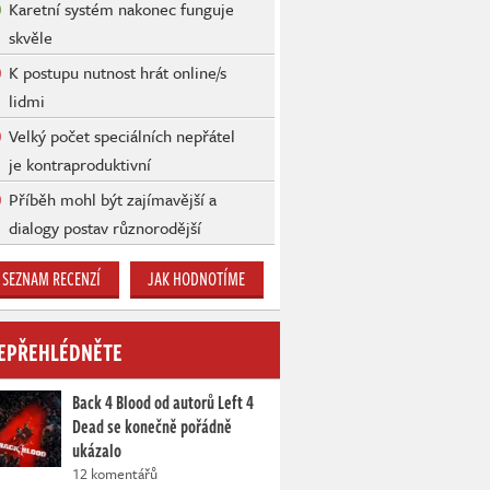
Karetní systém nakonec funguje
skvěle
K postupu nutnost hrát online/s
lidmi
Velký počet speciálních nepřátel
je kontraproduktivní
Příběh mohl být zajímavější a
dialogy postav různorodější
SEZNAM RECENZÍ
JAK HODNOTÍME
EPŘEHLÉDNĚTE
Back 4 Blood od autorů Left 4
Dead se konečně pořádně
ukázalo
12 komentářů