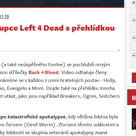
12:20
upce Left 4 Dead s přehlídkou
d (a také neúspěšného Evolve) se pochlubili novým
rson střílečky
Back 4 Blood
. Video odhaluje členy
námíme se s každou z osmi hratelných postav - Holly,
an, Evangelo a Mom. Dojde také na přehlídku mnoha
 utkat, jako jsou například Breakers, Ogres, Snitchers
N
á
po katastrofické apokalypse
, kdy většina lidstva byla
kým červem (Devil Worm). Ztvrzeni těmito událostmi a
ky lidskosti se skupina veteránů apokalypsy zvaná