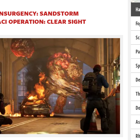
Ha
INSURGENCY: SANDSTORM
CI OPERATION: CLEAR SIGHT
Fo
Sc
Pa
Sp
De
Th
Do
As
Rh