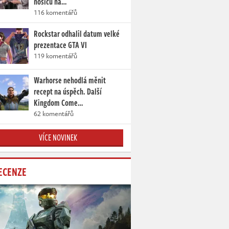
nosičů na…
116 komentářů
Rockstar odhalil datum velké
prezentace GTA VI
119 komentářů
Warhorse nehodlá měnit
recept na úspěch. Další
Kingdom Come…
62 komentářů
VÍCE NOVINEK
ECENZE