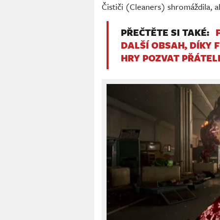
Čističi (Cleaners) shromáždila, a
PŘEČTĚTE SI TAKÉ:
DALŠÍ OBSAH, DÍKY 
HRY POZVAT PŘÁTEL