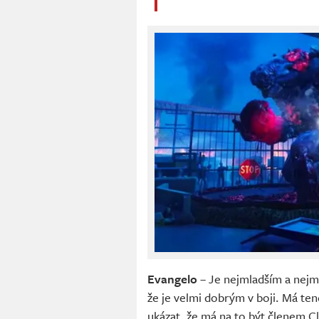
Evangelo
– Je nejmladším a nejm
že je velmi dobrým v boji. Má ten
ukázat, že má na to být členem C