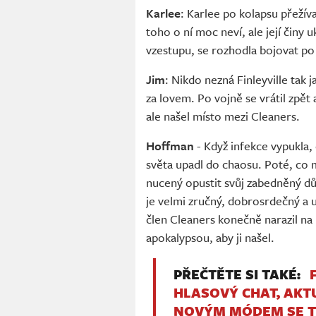
Karlee
: Karlee po kolapsu přežív
toho o ní moc neví, ale její činy 
vzestupu, se rozhodla bojovat po
Jim
: Nikdo nezná Finleyville tak
za lovem. Po vojně se vrátil zpět
ale našel místo mezi Cleaners.
Hoffman
- Když infekce vypukla,
světa upadl do chaosu. Poté, co m
nucený opustit svůj zabedněný 
je velmi zručný, dobrosrdečný a 
člen Cleaners konečně narazil na r
apokalypsou, aby ji našel.
PŘEČTĚTE SI TAKÉ:
HLASOVÝ CHAT, AKT
NOVÝM MÓDEM SE T