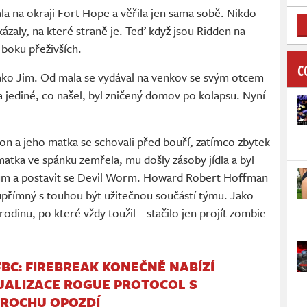
ala na okraji Fort Hope a věřila jen sama sobě. Nikdo
ukázaly, na které straně je. Teď když jsou Ridden na
 boku přeživších.
C
 jako Jim. Od mala se vydával na venkov se svým otcem
 a jediné, co našel, byl zničený domov po kolapsu. Nyní
 on a jeho matka se schovali před bouří, zatímco zbytek
atka ve spánku zemřela, mu došly zásoby jídla a byl
dům a postavit se Devil Worm. Howard Robert Hoffman
upřímný s touhou být užitečnou součástí týmu. Jako
odinu, po které vždy toužil – stačilo jen projít zombie
FBC: FIREBREAK KONEČNĚ NABÍZÍ
UALIZACE ROGUE PROTOCOL S
ROCHU OPOZDÍ