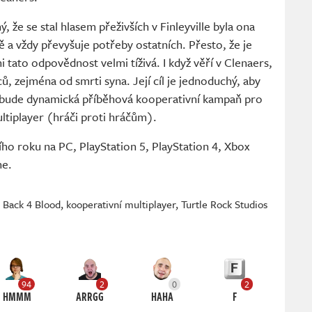
, že se stal hlasem přeživších v Finleyville byla ona
 a vždy převyšuje potřeby ostatních. Přesto, že je
ni tato odpovědnost velmi tíživá. I když věří v Clenaers,
ů, zejména od smrti syna. Její cíl je jednoduchý, aby
na bude dynamická příběhová kooperativní kampaň pro
ltiplayer (hráči proti hráčům).
ího roku na PC, PlayStation 5, PlayStation 4, Xbox
ne.
,
Back 4 Blood
,
kooperativní multiplayer
,
Turtle Rock Studios
94
2
0
2
HMMM
ARRGG
HAHA
F