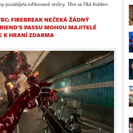
by pozabíjela infikované stvůry. Těm se říká Ridden.
FBC: FIREBREAK NEČEKÁ ŽÁDNÝ
FRIEND'S PASSU MOHOU MAJITELÉ
E K HRANÍ ZDARMA