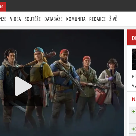
RE
NZE
VIDEA
SOUTĚŽE
DATABÁZE
KOMUNITA
REDAKCE
ŽIVĚ
D
P
Vy
N