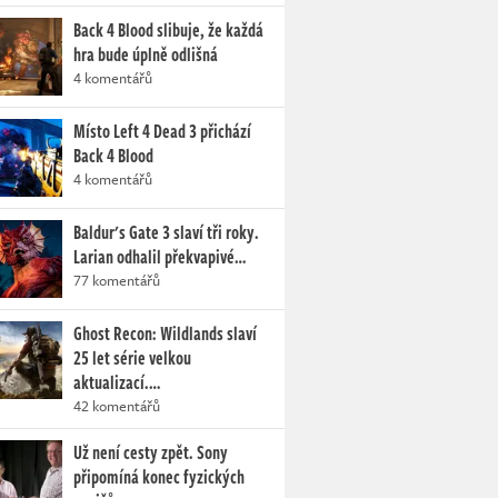
Back 4 Blood slibuje, že každá
hra bude úplně odlišná
4 komentářů
Místo Left 4 Dead 3 přichází
Back 4 Blood
4 komentářů
Baldur's Gate 3 slaví tři roky.
Larian odhalil překvapivé…
77 komentářů
Ghost Recon: Wildlands slaví
25 let série velkou
aktualizací.…
42 komentářů
Už není cesty zpět. Sony
připomíná konec fyzických