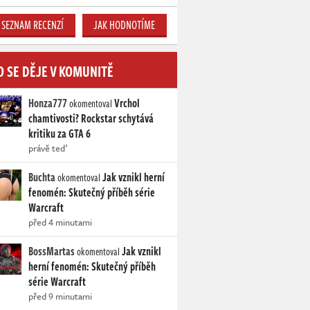
SEZNAM RECENZÍ
JAK HODNOTÍME
O SE DĚJE V KOMUNITĚ
Honza777
Vrchol
okomentoval
chamtivosti? Rockstar schytává
kritiku za GTA 6
právě teď
Buchta
Jak vznikl herní
okomentoval
fenomén: Skutečný příběh série
Warcraft
před 4 minutami
BossMartas
Jak vznikl
okomentoval
herní fenomén: Skutečný příběh
série Warcraft
před 9 minutami