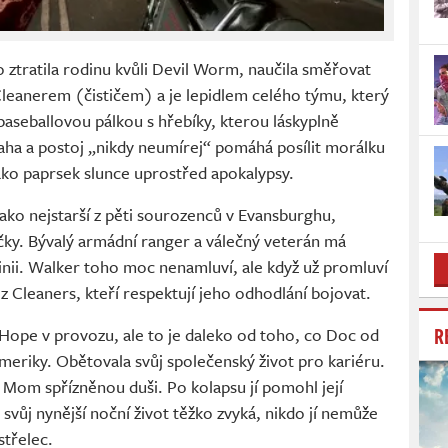
o ztratila rodinu kvůli Devil Worm, naučila směřovat
Cleanerem (čističem) a je lepidlem celého týmu, který
aseballovou pálkou s hřebíky, kterou láskyplně
aha a postoj „nikdy neumírej“ pomáhá posílit morálku
ako paprsek slunce uprostřed apokalypsy.
 jako nejstarší z pěti sourozenců v Evansburghu,
ky. Bývalý armádní ranger a válečný veterán má
linii. Walker toho moc nenamluví, ale když už promluví
 Cleaners, kteří respektují jeho odhodlání bojovat.
R
Hope v provozu, ale to je daleko od toho, co Doc od
Ameriky. Obětovala svůj společenský život pro kariéru.
 Mom spřízněnou duši. Po kolapsu jí pomohl její
a svůj nynější noční život těžko zvyká, nikdo jí nemůže
střelec.