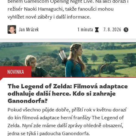
během Gamescom Opening Night Live. Na akci dorazí i
režisér Naoki Hamaguchi, takže fanoušci mohou
vyhlížet nové záběry i další informace.
Jan Mrázek
1 minuta
7. 8. 2026
NOVINKA
The Legend of Zelda: Filmová adaptace
odhaluje další herce. Kdo si zahraje
Ganondorfa?
Pokud všechno půjde dobře, příští rok v květnu dorazí
do kin filmová adaptace herní franšízy The Legend of
Zelda. Nyní zde máme další zprávy ohledně obsazení,
jedna se týká i padoucha Ganondorfa.