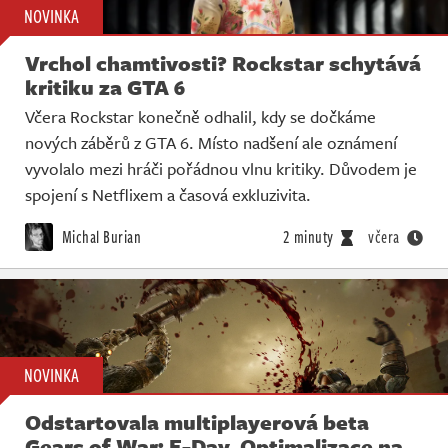
NOVINKA
Vrchol chamtivosti? Rockstar schytává
kritiku za GTA 6
Včera Rockstar konečně odhalil, kdy se dočkáme
nových záběrů z GTA 6. Místo nadšení ale oznámení
vyvolalo mezi hráči pořádnou vlnu kritiky. Důvodem je
spojení s Netflixem a časová exkluzivita.
Michal Burian
2 minuty
včera
NOVINKA
Odstartovala multiplayerová beta
Gears of War: E-Day. Optimalizace na