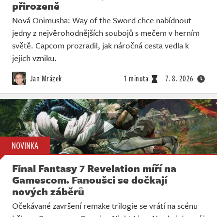
přirozeně
Nová Onimusha: Way of the Sword chce nabídnout
jedny z nejvěrohodnějších soubojů s mečem v herním
světě. Capcom prozradil, jak náročná cesta vedla k
jejich vzniku.
Jan Mrázek
1 minuta
7. 8. 2026
NOVINKA
Final Fantasy 7 Revelation míří na
Gamescom. Fanoušci se dočkají
nových záběrů
Očekávané završení remake trilogie se vrátí na scénu