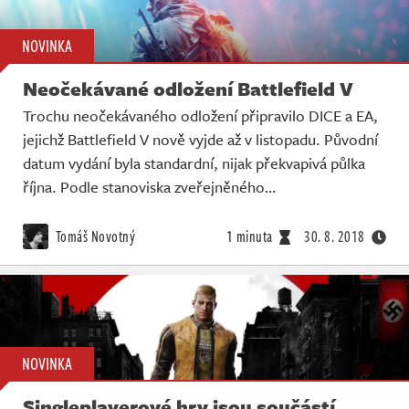
NOVINKA
Neočekávané odložení Battlefield V
Trochu neočekávaného odložení připravilo DICE a EA,
jejichž Battlefield V nově vyjde až v listopadu. Původní
datum vydání byla standardní, nijak překvapivá půlka
října. Podle stanoviska zveřejněného…
Tomáš Novotný
1 minuta
30. 8. 2018
NOVINKA
Singleplayerové hry jsou součástí