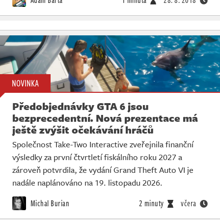
Adam Bárta
1 minuta
28. 8. 2018
NOVINKA
Předobjednávky GTA 6 jsou
bezprecedentní. Nová prezentace má
ještě zvýšit očekávání hráčů
Společnost Take-Two Interactive zveřejnila finanční
výsledky za první čtvrtletí fiskálního roku 2027 a
zároveň potvrdila, že vydání Grand Theft Auto VI je
nadále naplánováno na 19. listopadu 2026.
Michal Burian
2 minuty
včera