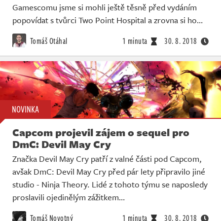
Gamescomu jsme si mohli ještě těsně před vydáním
popovídat s tvůrci Two Point Hospital a zrovna si ho…
Tomáš Otáhal
1 minuta
30. 8. 2018
NOVINKA
Capcom projevil zájem o sequel pro
DmC: Devil May Cry
Značka Devil May Cry patří z valné části pod Capcom,
avšak DmC: Devil May Cry před pár lety připravilo jiné
studio - Ninja Theory. Lidé z tohoto týmu se naposledy
proslavili ojedinělým zážitkem…
Tomáš Novotný
1 minuta
30. 8. 2018