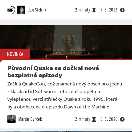
Jan Stehlík
2 minuty
7. 8. 2026
NOVINKA
Původní Quake se dočkal nové
bezplatné epizody
Začíná QuakeCon, což znamená nový obsah pro jednu
z klasik od id Software. Letos došlo opět na
vylepšenou verzi střílečky Quake z roku 1996, která
byla obohacena o epizodu Dawn of the Machine.
Martin Cvrček
2 minuty
6. 8. 2026