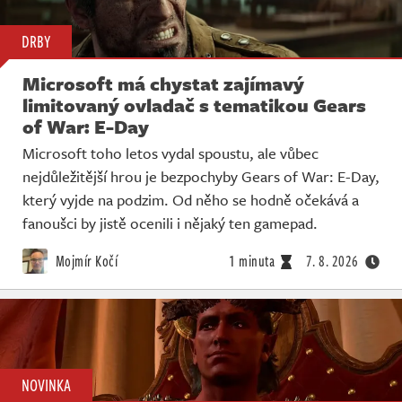
DRBY
Microsoft má chystat zajímavý
limitovaný ovladač s tematikou Gears
of War: E-Day
Microsoft toho letos vydal spoustu, ale vůbec
nejdůležitější hrou je bezpochyby Gears of War: E-Day,
který vyjde na podzim. Od něho se hodně očekává a
fanoušci by jistě ocenili i nějaký ten gamepad.
Mojmír Kočí
1 minuta
7. 8. 2026
NOVINKA