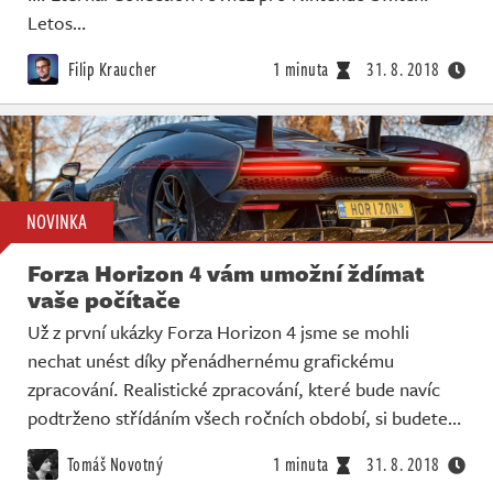
Živě
Letos…
Filip Kraucher
1 minuta
31. 8. 2018
NOVINKA
Forza Horizon 4 vám umožní ždímat
vaše počítače
Už z první ukázky Forza Horizon 4 jsme se mohli
nechat unést díky přenádhernému grafickému
zpracování. Realistické zpracování, které bude navíc
podtrženo střídáním všech ročních období, si budete…
Tomáš Novotný
1 minuta
31. 8. 2018