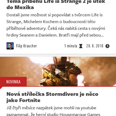
Téma příběhu Life is Strange 2 je útěk
do Mexika
Dostali jsme možnost si popovídat s tvůrcem Life is
Strange, Michelem Kochem o budoucnosti této
příběhové adventury. Čeká nás nabitá cesta s novými
hrdiny Seanem a Danielem. Bratři mají před sebou…
Filip Kraucher
1 minuta
28. 8. 2018
NOVINKA
Nová střílečka Stormdivers je něco
jako Fortnite
Již čtyři měsíce nazpátek jsme mohli na youtube
zaznamenat, že herní studio Housemarque Games