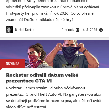
Společnost Sony během prezentace finančních
výsledků překvapila zmínkou o úpravě plánu vydávání
first-party her pro fiskální rok 2026. Co to přesně
znamená? Došlo k odkladu nějaké hry?
Michal Burian
1 minuta
6. 8. 2026
NOVINKA
Rockstar odhalil datum velké
prezentace GTA VI
Rockstar Games oznámil dlouho očekávanou
prezentaci Grand Theft Auto VI. Na gangsterskou akci
se detailněji podíváme koncem srpna, ale někteří uvidí
video dříve než ostatní.