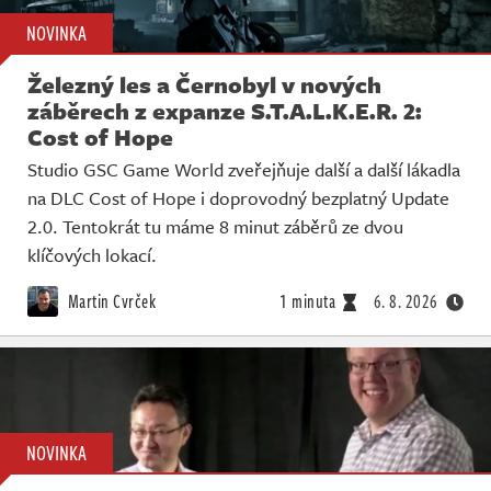
NOVINKA
Železný les a Černobyl v nových
záběrech z expanze S.T.A.L.K.E.R. 2:
Cost of Hope
Studio GSC Game World zveřejňuje další a další lákadla
na DLC Cost of Hope i doprovodný bezplatný Update
2.0. Tentokrát tu máme 8 minut záběrů ze dvou
klíčových lokací.
Martin Cvrček
1 minuta
6. 8. 2026
NOVINKA