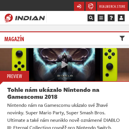
REALMERCH.STORE
Magazín
MAGAZÍN
Recenze
Videa
Soutěže
PREVIEW
Tohle nám ukázalo Nintendo na
Databáze
Gamescomu 2018
Komunita
Nintendo nám na Gamescomu ukázalo své žhavé
novinky. Super Mario Party, Super Smash Bros.
Redakce
Ultimate a také nám neuniklo nově oznámené DIABLO
III: Eternal Collection rovněž pro Nintendo Switch.