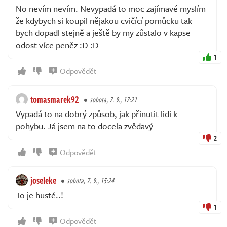
No nevím nevím. Nevypadá to moc zajímavé myslím
že kdybych si koupil nějakou cvičící pomůcku tak
bych dopadl stejně a ještě by my zůstalo v kapse
odost více peněz :D :D
1
Odpovědět
tomasmarek92
sobota, 7. 9., 17:21
Vypadá to na dobrý způsob, jak přinutit lidi k
pohybu. Já jsem na to docela zvědavý
2
Odpovědět
joseleke
sobota, 7. 9., 15:24
To je husté..!
1
Odpovědět