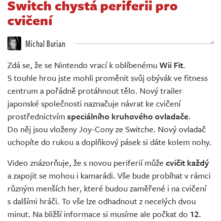
Switch chystá periferii pro
Živě
cvičení
Michal Burian
Zdá se, že se Nintendo vrací k oblíbenému
Wii Fit
.
S touhle hrou jste mohli proměnit svůj obývák ve fitness
centrum a pořádně protáhnout tělo. Nový trailer
japonské společnosti naznačuje návrat ke cvičení
prostřednictvím
speciálního kruhového ovladače
.
Do něj jsou vloženy Joy-Cony ze Switche. Nový ovladač
uchopíte do rukou a doplňkový pásek si dáte kolem nohy.
Video znázorňuje, že s novou periferií může
cvičit každý
a zapojit se mohou i kamarádi. Vše bude probíhat v rámci
různým menších her, které budou zaměřené i na cvičení
s dalšími hráči. To vše lze odhadnout z necelých dvou
minut. Na bližší informace si musíme ale počkat do
12.