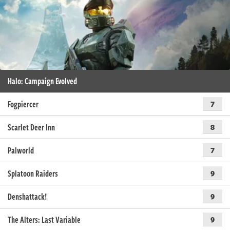
Halo: Campaign Evolved
Fogpiercer
7
Scarlet Deer Inn
8
Palworld
7
Splatoon Raiders
9
Denshattack!
9
The Alters: Last Variable
9