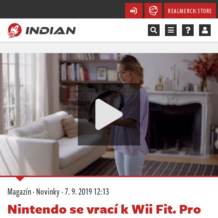
REALMERCH.STORE
Magazín
Recenze
Videa
Soutěže
Databáze
Komunita
Magazín
·
Novinky
·
7. 9. 2019 12:13
Redakce
Nintendo se vrací k Wii Fit. Pro