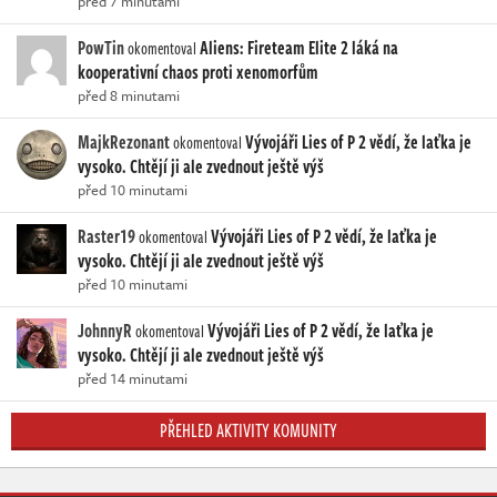
před 7 minutami
PowTin
Aliens: Fireteam Elite 2 láká na
okomentoval
kooperativní chaos proti xenomorfům
před 8 minutami
MajkRezonant
Vývojáři Lies of P 2 vědí, že laťka je
okomentoval
vysoko. Chtějí ji ale zvednout ještě výš
před 10 minutami
Raster19
Vývojáři Lies of P 2 vědí, že laťka je
okomentoval
vysoko. Chtějí ji ale zvednout ještě výš
před 10 minutami
JohnnyR
Vývojáři Lies of P 2 vědí, že laťka je
okomentoval
vysoko. Chtějí ji ale zvednout ještě výš
před 14 minutami
PŘEHLED AKTIVITY KOMUNITY