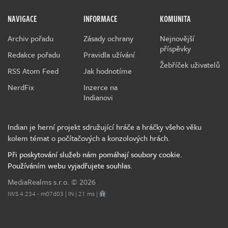
NAVIGACE
INFORMACE
KOMUNITA
Archiv pořadu
Zásady ochrany
Nejnovější
příspěvky
Redakce pořadu
Pravidla užívání
Žebříček uživatelů
RSS Atom Feed
Jak hodnotíme
NerdFix
Inzerce na
Indianovi
Indian je herní projekt sdružující hráče a hráčky všeho věku
kolem témat o počítačových a konzolových hrách.
Při poskytování služeb nám pomáhají soubory cookie.
Používáním webu vyjadřujete souhlas.
MediaRealms s.r.o.
© 2026
IWS 4.234 - m07d03 | IN | 21 ms |