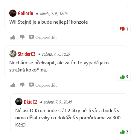
Gollorin
sobota, 7. 9., 12:16
WII Stejně je a bude nejlepší konzole
1
Odpovědět
StriderCZ
sobota, 7. 9., 10:29
Nechám se překvapit, ale zatím to vypadá jako
strašná koko*ina.
5
Odpovědět
DkidCZ
sobota, 7. 9., 20:49
Né asi:D Kruh bude stát 2 litry né-li víc a budeš s
nima dělat cviky co dokážeš s pomůckama za 300
Kč:D
2