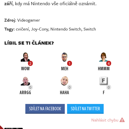
září
, kdy má Nintendo vše oficiálně oznámit.
Zdroj:
Videogamer
Tagy:
cvičení
,
Joy-Cony
,
Nintendo Switch
,
Switch
LÍBIL SE TI ČLÁNEK?
2
1
4
WOW
MEH
HMMM
0
0
0
ARRGG
HAHA
F
SDÍLET NA FACEBOOK
SDÍLET NA TWITTER
Nahlásit chybu