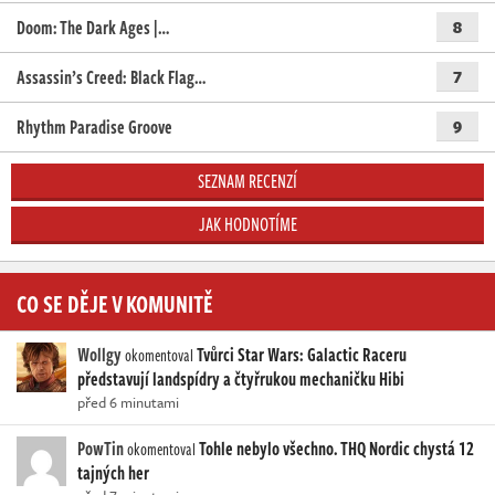
Doom: The Dark Ages |…
8
Assassin’s Creed: Black Flag…
7
Rhythm Paradise Groove
9
SEZNAM RECENZÍ
JAK HODNOTÍME
CO SE DĚJE V KOMUNITĚ
Wollgy
Tvůrci Star Wars: Galactic Raceru
okomentoval
představují landspídry a čtyřrukou mechaničku Hibi
před 6 minutami
PowTin
Tohle nebylo všechno. THQ Nordic chystá 12
okomentoval
tajných her