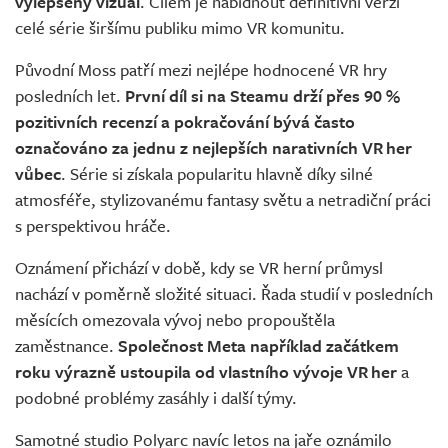
vylepšený vizuál
. Cílem je nabídnout definitivní verzi
celé série širšímu publiku mimo VR komunitu.
Původní Moss patří mezi nejlépe hodnocené VR hry
posledních let.
První díl si na Steamu drží přes 90 %
pozitivních recenzí a pokračování bývá často
označováno za jednu z nejlepších narativních VR her
vůbec
. Série si získala popularitu hlavně díky silné
atmosféře, stylizovanému fantasy světu a netradiční práci
s perspektivou hráče.
Oznámení přichází v době, kdy se VR herní průmysl
nachází v poměrně složité situaci. Řada studií v posledních
měsících omezovala vývoj nebo propouštěla
zaměstnance.
Společnost Meta například začátkem
roku výrazně ustoupila od vlastního vývoje VR her
a
podobné problémy zasáhly i další týmy.
Samotné studio Polyarc navíc letos na jaře oznámilo