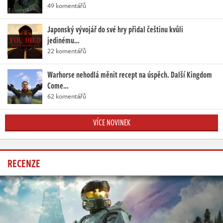
49 komentářů
Japonský vývojář do své hry přidal češtinu kvůli
jedinému…
22 komentářů
Warhorse nehodlá měnit recept na úspěch. Další Kingdom
Come…
62 komentářů
VÍCE NOVINEK
RECENZE