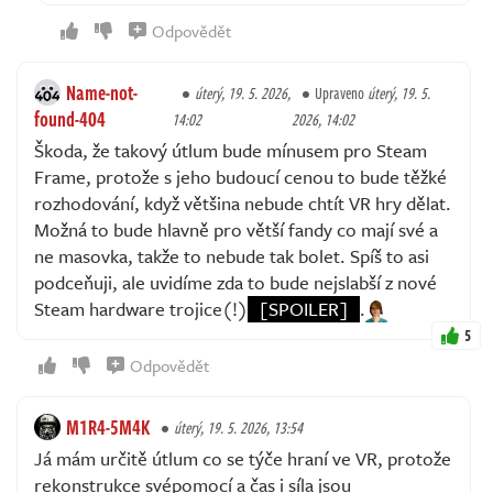
Odpovědět
Name-not-
úterý, 19. 5. 2026,
Upraveno
úterý, 19. 5.
found-404
14:02
2026, 14:02
Škoda, že takový útlum bude mínusem pro Steam
Frame, protože s jeho budoucí cenou to bude těžké
rozhodování, když většina nebude chtít VR hry dělat.
Možná to bude hlavně pro větší fandy co mají své a
ne masovka, takže to nebude tak bolet. Spíš to asi
podceňuji, ale uvidíme zda to bude nejslabší z nové
Steam hardware trojice(!)
[SPOILER]
.
5
Odpovědět
M1R4-5M4K
úterý, 19. 5. 2026, 13:54
Já mám určitě útlum co se týče hraní ve VR, protože
rekonstrukce svépomocí a čas i síla jsou