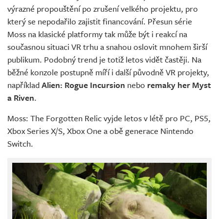
výrazné propouštění po zrušení velkého projektu, pro
který se nepodařilo zajistit financování. Přesun série
Moss na klasické platformy tak může být i reakcí na
současnou situaci VR trhu a snahou oslovit mnohem širší
publikum. Podobný trend je totiž letos vidět častěji. Na
běžné konzole postupně míří i další původně VR projekty,
například
Alien: Rogue Incursion
nebo
remaky her Myst
a Riven
.
Moss: The Forgotten Relic vyjde letos v létě pro PC, PS5,
Xbox Series X/S, Xbox One a obě generace Nintendo
Switch.