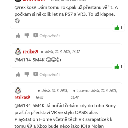
@rexikos9 Dám tomu rok,pak už přestanu věřit. A
počkám si několik let na PS7 a VR3. To už klapne.
😅
1
Odpovědět
rexikos9
středa, 20. 5. 2026, 16:37
@M1R4-5M4K 🤔😁👍
1
Odpovědět
středa, 20. 5. 2026,
Upraveno
středa, 20. 5. 2026,
rexikos9
16:40
16:43
@M1R4-5M4K Já pořád čekám kdy do toho Sony
praští a představí VR ve stylu OASIS alias
PlayStation Home včetně těch VR sarapaticek k
tomu 😅 a Xbox bude něco jako IOI a Nolan