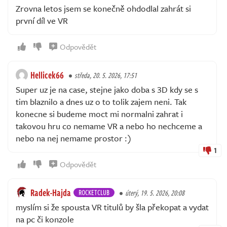
Zrovna letos jsem se konečně ohdodlal zahrát si
první díl ve VR
Odpovědět
Hellicek66
středa, 20. 5. 2026, 17:51
Super uz je na case, stejne jako doba s 3D kdy se s
tim blaznilo a dnes uz o to tolik zajem neni. Tak
konecne si budeme moct mi normalni zahrat i
takovou hru co nemame VR a nebo ho nechceme a
nebo na nej nemame prostor :)
1
Odpovědět
Radek-Hajda
ROCKETCLUB
úterý, 19. 5. 2026, 20:08
myslím si že spousta VR titulů by šla překopat a vydat
na pc či konzole