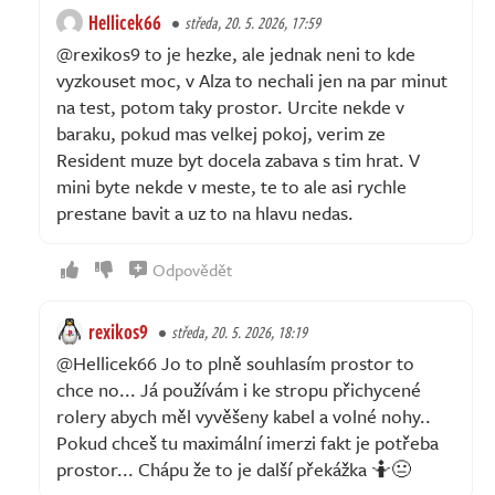
Hellicek66
středa, 20. 5. 2026, 17:59
@rexikos9 to je hezke, ale jednak neni to kde
vyzkouset moc, v Alza to nechali jen na par minut
na test, potom taky prostor. Urcite nekde v
baraku, pokud mas velkej pokoj, verim ze
Resident muze byt docela zabava s tim hrat. V
mini byte nekde v meste, te to ale asi rychle
prestane bavit a uz to na hlavu nedas.
Odpovědět
rexikos9
středa, 20. 5. 2026, 18:19
@Hellicek66 Jo to plně souhlasím prostor to
chce no... Já používám i ke stropu přichycené
rolery abych měl vyvěšeny kabel a volné nohy..
Pokud chceš tu maximální imerzi fakt je potřeba
prostor... Chápu že to je další překážka 🤷😐