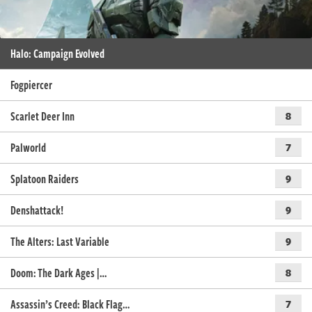
Halo: Campaign Evolved
Fogpiercer
Scarlet Deer Inn
8
Palworld
7
Splatoon Raiders
9
Denshattack!
9
The Alters: Last Variable
9
Doom: The Dark Ages |…
8
Assassin’s Creed: Black Flag…
7