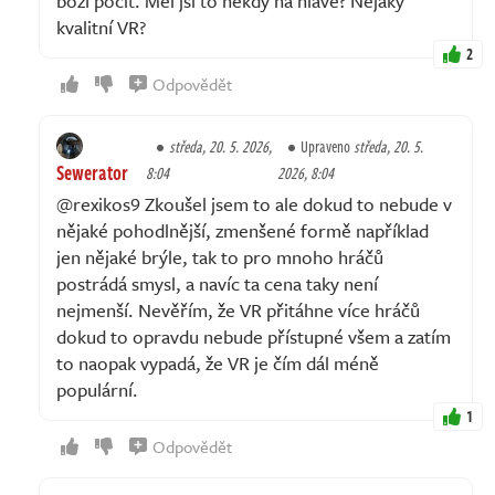
boží pocit. Měl jsi to někdy na hlavě? Nějaký
kvalitní VR?
2
Odpovědět
středa, 20. 5. 2026,
Upraveno
středa, 20. 5.
Sewerator
8:04
2026, 8:04
@rexikos9 Zkoušel jsem to ale dokud to nebude v
nějaké pohodlnější, zmenšené formě například
jen nějaké brýle, tak to pro mnoho hráčů
postrádá smysl, a navíc ta cena taky není
nejmenší. Nevěřím, že VR přitáhne více hráčů
dokud to opravdu nebude přístupné všem a zatím
to naopak vypadá, že VR je čím dál méně
populární.
1
Odpovědět