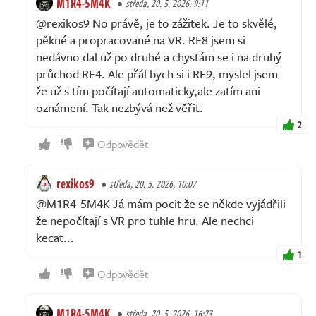
M1R4-5M4K
středa, 20. 5. 2026, 9:11
@rexikos9 No právě, je to zážitek. Je to skvělé,
pěkné a propracované na VR. RE8 jsem si
nedávno dal už po druhé a chystám se i na druhý
průchod RE4. Ale přál bych si i RE9, myslel jsem
že už s tím počítají automaticky,ale zatím ani
oznámení. Tak nezbývá než věřit.
2
Odpovědět
rexikos9
středa, 20. 5. 2026, 10:07
@M1R4-5M4K Já mám pocit že se někde vyjádřili
že nepočítají s VR pro tuhle hru. Ale nechci
kecat...
1
Odpovědět
M1R4-5M4K
středa, 20. 5. 2026, 16:23