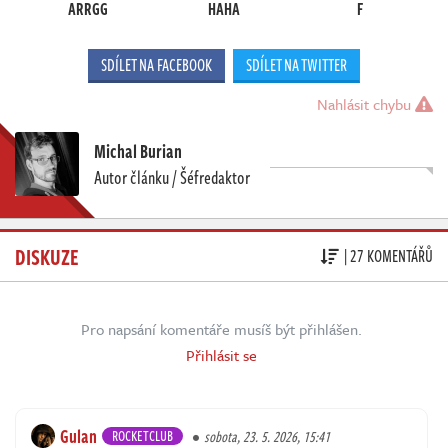
ARRGG
HAHA
F
SDÍLET NA FACEBOOK
SDÍLET NA TWITTER
Nahlásit chybu
Michal Burian
Autor článku / Šéfredaktor
DISKUZE
| 27 KOMENTÁŘŮ
Pro napsání komentáře musíš být přihlášen.
Přihlásit se
Gulan
ROCKETCLUB
sobota, 23. 5. 2026, 15:41