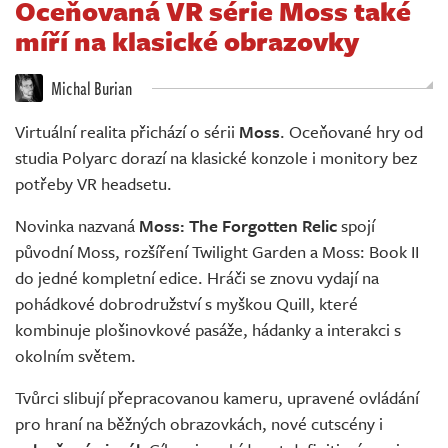
Oceňovaná VR série Moss také
Živě
míří na klasické obrazovky
Michal Burian
Virtuální realita přichází o sérii
Moss
. Oceňované hry od
studia Polyarc dorazí na klasické konzole i monitory bez
potřeby VR headsetu.
Novinka nazvaná
Moss: The Forgotten Relic
spojí
původní Moss, rozšíření Twilight Garden a Moss: Book II
do jedné kompletní edice. Hráči se znovu vydají na
pohádkové dobrodružství s myškou Quill, které
kombinuje plošinovkové pasáže, hádanky a interakci s
okolním světem.
Tvůrci slibují přepracovanou kameru, upravené ovládání
pro hraní na běžných obrazovkách, nové cutscény i