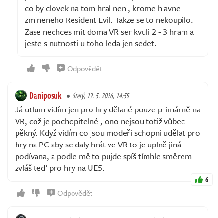
co by clovek na tom hral neni, krome hlavne
zmineneho Resident Evil. Takze se to nekoupilo.
Zase nechces mit doma VR ser kvuli 2 - 3 hram a
jeste s nutnosti u toho leda jen sedet.
Odpovědět
Daniposuk
úterý, 19. 5. 2026, 14:55
Já utlum vidím jen pro hry dělané pouze primárně na
VR, což je pochopitelné , ono nejsou totiž vůbec
pěkný. Když vidím co jsou modeři schopni udělat pro
hry na PC aby se daly hrát ve VR to je uplně jiná
podívana, a podle mě to pujde spíš tímhle směrem
zvláš teď pro hry na UE5.
6
Odpovědět