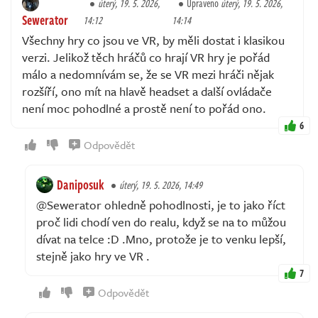
úterý, 19. 5. 2026,
Upraveno
úterý, 19. 5. 2026,
Sewerator
14:12
14:14
Všechny hry co jsou ve VR, by měli dostat i klasikou
verzi. Jelikož těch hráčů co hrají VR hry je pořád
málo a nedomnívám se, že se VR mezi hráči nějak
rozšíří, ono mít na hlavě headset a další ovládače
není moc pohodlné a prostě není to pořád ono.
6
Odpovědět
Daniposuk
úterý, 19. 5. 2026, 14:49
@Sewerator ohledně pohodlnosti, je to jako říct
proč lidi chodí ven do realu, když se na to můžou
dívat na telce :D .Mno, protože je to venku lepší,
stejně jako hry ve VR .
7
Odpovědět