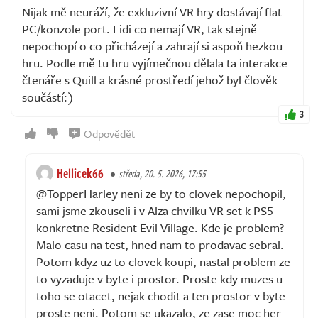
Nijak mě neuráží, že exkluzivní VR hry dostávají flat
PC/konzole port. Lidi co nemají VR, tak stejně
nepochopí o co přicházejí a zahrají si aspoň hezkou
hru. Podle mě tu hru vyjímečnou dělala ta interakce
čtenáře s Quill a krásné prostředí jehož byl člověk
součástí:)
3
Odpovědět
Hellicek66
středa, 20. 5. 2026, 17:55
@TopperHarley neni ze by to clovek nepochopil,
sami jsme zkouseli i v Alza chvilku VR set k PS5
konkretne Resident Evil Village. Kde je problem?
Malo casu na test, hned nam to prodavac sebral.
Potom kdyz uz to clovek koupi, nastal problem ze
to vyzaduje v byte i prostor. Proste kdy muzes u
toho se otacet, nejak chodit a ten prostor v byte
proste neni. Potom se ukazalo, ze zase moc her