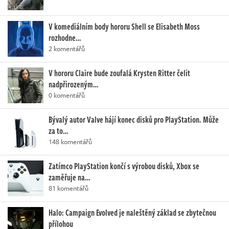
V komediálním body hororu Shell se Elisabeth Moss
rozhodne…
2 komentářů
V hororu Claire bude zoufalá Krysten Ritter čelit
nadpřirozeným…
0 komentářů
Bývalý autor Valve hájí konec disků pro PlayStation. Může
za to…
148 komentářů
Zatímco PlayStation končí s výrobou disků, Xbox se
zaměřuje na…
81 komentářů
Halo: Campaign Evolved je naleštěný základ se zbytečnou
přílohou