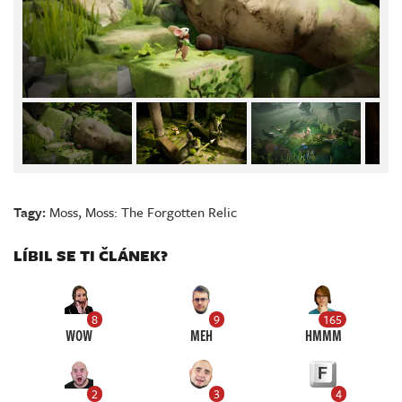
Tagy:
Moss
,
Moss: The Forgotten Relic
LÍBIL SE TI ČLÁNEK?
8
9
165
WOW
MEH
HMMM
2
3
4