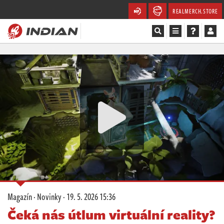
REALMERCH.STORE
Magazín
Recenze
Videa
Soutěže
Databáze
Komunita
Magazín
·
Novinky
·
19. 5. 2026 15:36
Redakce
Čeká nás útlum virtuální reality?