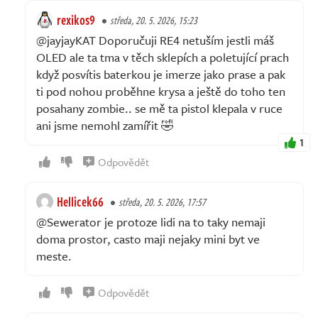
rexikos9
středa, 20. 5. 2026, 15:23
@jayjayKAT Doporučuji RE4 netuším jestli máš
OLED ale ta tma v těch sklepích a poletující prach
když posvítis baterkou je imerze jako prase a pak
ti pod nohou proběhne krysa a ještě do toho ten
posahany zombie.. se mě ta pistol klepala v ruce
ani jsme nemohl zamířit 🤣
1
Odpovědět
Hellicek66
středa, 20. 5. 2026, 17:57
@Sewerator je protoze lidi na to taky nemaji
doma prostor, casto maji nejaky mini byt ve
meste.
Odpovědět