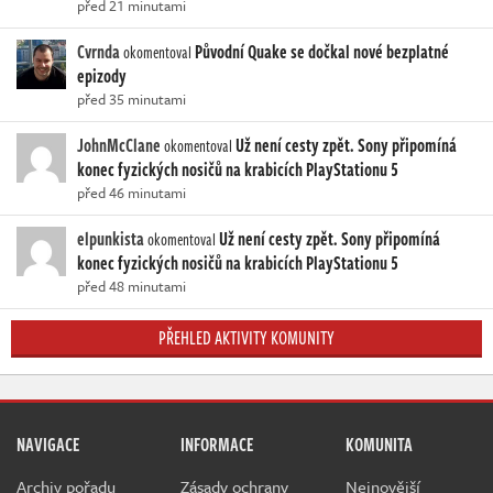
před 21 minutami
Cvrnda
Původní Quake se dočkal nové bezplatné
okomentoval
epizody
před 35 minutami
JohnMcClane
Už není cesty zpět. Sony připomíná
okomentoval
konec fyzických nosičů na krabicích PlayStationu 5
před 46 minutami
elpunkista
Už není cesty zpět. Sony připomíná
okomentoval
konec fyzických nosičů na krabicích PlayStationu 5
před 48 minutami
PŘEHLED AKTIVITY KOMUNITY
NAVIGACE
INFORMACE
KOMUNITA
Archiv pořadu
Zásady ochrany
Nejnovější