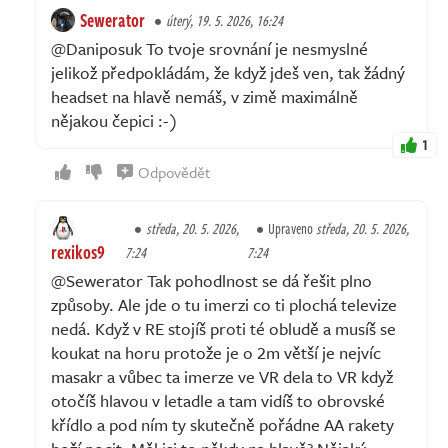
Sewerator
úterý, 19. 5. 2026, 16:24
@Daniposuk To tvoje srovnání je nesmyslné
jelikož předpokládám, že když jdeš ven, tak žádný
headset na hlavě nemáš, v zimě maximálně
nějakou čepici :-)
1
Odpovědět
středa, 20. 5. 2026,
Upraveno
středa, 20. 5. 2026,
rexikos9
7:24
7:24
@Sewerator Tak pohodlnost se dá řešit plno
způsoby. Ale jde o tu imerzi co ti plochá televize
nedá. Když v RE stojíš proti té obludě a musíš se
koukat na horu protože je o 2m větší je nejvíc
masakr a vůbec ta imerze ve VR dela to VR když
otočíš hlavou v letadle a tam vidíš to obrovské
křídlo a pod ním ty skutečně pořádne AA rakety