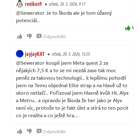
rexikos9
středa, 20. 5. 2026, 9:17
@Sewerator Je to škoda ale je tom úžasný
potenciál..
1
Odpovědět
jayjayKAT
středa, 20. 5. 2026, 13:25
@Sewerator koupil jsem Meta quest 2 za
nějakých 7,5 K a to se mi nezdá zase tak moc
peněz za takovou technologii.. k lepšímu pohodlí
jsem na Temu objednal Elite strap a na hlavě už to
skoro netlačí.. Pořizoval jsem hlavně kvůli HL Alyx
a Metru.. a opravdu je škoda že her jako je Alyx
není víc, protože to je fakt úlet a stírá to ten pocit
co je realita a co ještě hra...
Odpovědět