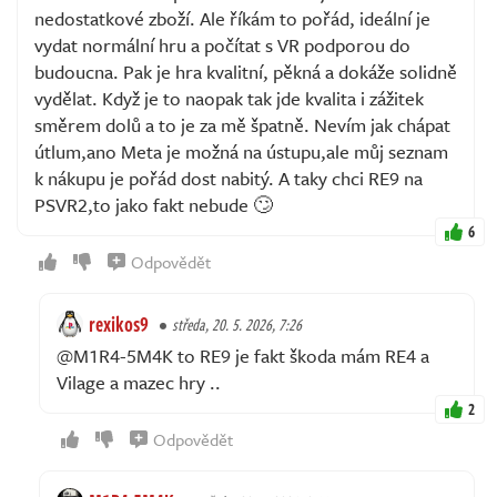
nedostatkové zboží. Ale říkám to pořád, ideální je
vydat normální hru a počítat s VR podporou do
budoucna. Pak je hra kvalitní, pěkná a dokáže solidně
vydělat. Když je to naopak tak jde kvalita i zážitek
směrem dolů a to je za mě špatně. Nevím jak chápat
útlum,ano Meta je možná na ústupu,ale můj seznam
k nákupu je pořád dost nabitý. A taky chci RE9 na
PSVR2,to jako fakt nebude 🙄
6
Odpovědět
rexikos9
středa, 20. 5. 2026, 7:26
@M1R4-5M4K to RE9 je fakt škoda mám RE4 a
Vilage a mazec hry ..
2
Odpovědět