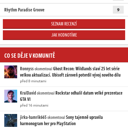
Rhythm Paradise Groove
9
SEZNAM RECENZÍ
JAK HODNOTÍME
CO SE DĚJE V KOMUNITĚ
Ronnyss
Ghost Recon: Wildlands slaví 25 let série
okomentoval
velkou aktualizací. Ubisoft zároveň potvrdil vývoj nového dílu
před 8 minutami
KralDavid
Rockstar odhalil datum velké prezentace
okomentoval
GTA VI
před 16 minutami
jirka-hamrik665
Sony tajemně upravila
okomentoval
harmonogram her pro PlayStation