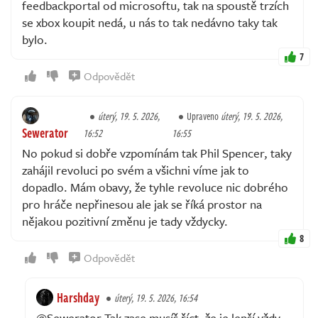
feedbackportal od microsoftu, tak na spoustě trzích
se xbox koupit nedá, u nás to tak nedávno taky tak
bylo.
7
Odpovědět
úterý, 19. 5. 2026,
Upraveno
úterý, 19. 5. 2026,
Sewerator
16:52
16:55
No pokud si dobře vzpomínám tak Phil Spencer, taky
zahájil revoluci po svém a všichni víme jak to
dopadlo. Mám obavy, že tyhle revoluce nic dobrého
pro hráče nepřinesou ale jak se říká prostor na
nějakou pozitivní změnu je tady vždycky.
8
Odpovědět
Harshday
úterý, 19. 5. 2026, 16:54
@Sewerator Tak zase musíš říct, že je lepší vždy