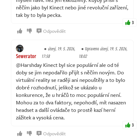
něčím jako byl Kinect nebo jiné revoluční zařízení,
tak by to byla pecka.
3
Odpovědět
úterý, 19. 5. 2026,
Upraveno
úterý, 19. 5. 2026,
Sewerator
17:58
18:02
@Harshday Kinect byl sice populární ale od té
doby se jim nepodařilo přijít s něčím novým. Do
virtuální reality se raději ani nepouštěly a to bylo
dobré rozhodnutí, jelikož se ukázalo u
konkurence, že u hráčů to moc populární není.
Mohou za to dva faktory, nepohodlí, mít nasazen
headset a další ovládače to prostě kazí herní
zážitek a vysoká cena.
3
Odpovědět