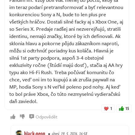
im teraz podarí pretransformovať a byť relevantnou
konkurenciou Sony a N, bude to len plus pre
všetkých hráčov. Dostali silné facky aj s Xbox One, aj
so Series X. Predaje radšej ani nezverejňujú, stratili
identinu, nemajú značky, ktoré by ich definovali. Ak
sklonia hlavu a pokorne pôjdu zákazníkom naproti,
môžu si odtrhnúť poriadny kus koláča. Hlavná je
silná 1st party podpora, aspoň 3-4 obstojné
exkluzivity ročne (štúdií majú dosť), stačia aj AA hry
typu ako Hi-Fi Rush. Treba počúvať komunitu čo
chce, veď oni im to kupujú a ak zrušia paywall na
MP, hodia Sony s N veľké poleno pod nohy. Aj keď
to bol práve Xbox, čo túto nezmyselnú vydieračskú
daň zaviedol.
1
15
Odpovědět
black-neon
úterý, 19. 5. 2026, 16:58