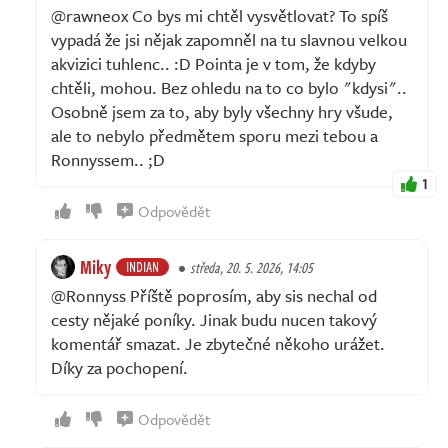
@rawneox Co bys mi chtěl vysvětlovat? To spíš
vypadá že jsi nějak zapomněl na tu slavnou velkou
akvizici tuhlenc.. :D Pointa je v tom, že kdyby
chtěli, mohou. Bez ohledu na to co bylo "kdysi"..
Osobně jsem za to, aby byly všechny hry všude,
ale to nebylo předmětem sporu mezi tebou a
Ronnyssem.. ;D
1
Odpovědět
Miky
INDIAN
středa, 20. 5. 2026, 14:05
@Ronnyss Příště poprosím, aby sis nechal od
cesty nějaké poníky. Jinak budu nucen takový
komentář smazat. Je zbytečné někoho urážet.
Díky za pochopení.
Odpovědět