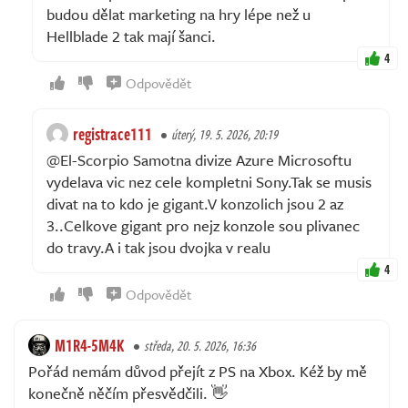
budou dělat marketing na hry lépe než u
Hellblade 2 tak mají šanci.
4
Odpovědět
registrace111
úterý, 19. 5. 2026, 20:19
@El-Scorpio Samotna divize Azure Microsoftu
vydelava vic nez cele kompletni Sony.Tak se musis
divat na to kdo je gigant.V konzolich jsou 2 az
3..Celkove gigant pro nejz konzole sou plivanec
do travy.A i tak jsou dvojka v realu
4
Odpovědět
M1R4-5M4K
středa, 20. 5. 2026, 16:36
Pořád nemám důvod přejít z PS na Xbox. Kéž by mě
konečně něčím přesvědčili. 👋