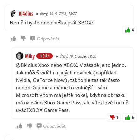
Bl4dius
úterý, 19. 5. 2026, 18:27
Neměli byste ode dneška psát XBOX?
4
Odpovědět
Miky
INDIAN
úterý, 19. 5. 2026, 19:00
@Bl4dius Xbox nebo XBOX. V zásadě je to jedno.
Jak můžeš vidět i u jiných novinek (například
Nvidia, GeForce Now), tak tohle zas tak často
nedodržujeme a máme to volnější. I sám
Microsoft v tom má ještě hokej, když na obrázku
má napsáno Xbox Game Pass, ale v textové formě
uvádí XBOX Game Pass.
1
6
Odpovědět