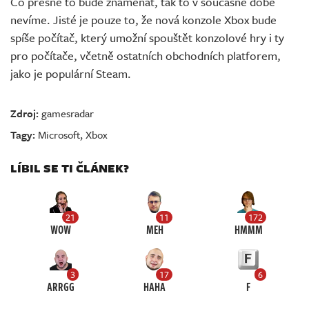
Co přesně to bude znamenat, tak to v současné době
nevíme. Jisté je pouze to, že nová konzole Xbox bude
spíše počítač, který umožní spouštět konzolové hry i ty
pro počítače, včetně ostatních obchodních platforem,
jako je populární Steam.
Zdroj:
gamesradar
Tagy:
Microsoft
,
Xbox
LÍBIL SE TI ČLÁNEK?
21
11
172
WOW
MEH
HMMM
3
17
6
ARRGG
HAHA
F