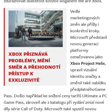
zdůrazňovat důležitost konzolí sloganem We are Xbox.
Vedle
marketingových
změn ale přišly i
konkrétní kroky.
Microsoft představil
novou generaci
platformy
XBOX PŘIZNÁVÁ
označovanou jako
PROBLÉMY, MĚNÍ
Xbox Project Helix
,
SMĚR A PŘEHODNOTÍ
upravil vizuální
PŘÍSTUP K
identitu značky a
EXKLUZIVITĚ
změnil také nabídku
předplatnéhoGame
Pass. Došlo například ke snížení ceny tarifů Ultimate a PC
Game Pass, zároveň ale z katalogu při vydání zmizí nové
díly série Call of Duty. Microsoft také spustil novou