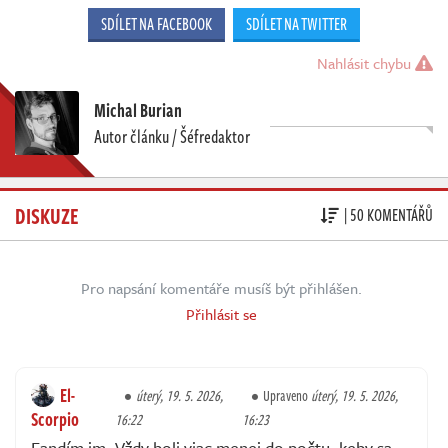
SDÍLET NA FACEBOOK
SDÍLET NA TWITTER
Nahlásit chybu
Michal Burian
Autor článku / Šéfredaktor
DISKUZE
| 50 KOMENTÁŘŮ
Pro napsání komentáře musíš být přihlášen.
Přihlásit se
El-
úterý, 19. 5. 2026,
Upraveno
úterý, 19. 5. 2026,
Scorpio
16:22
16:23
Fandím im. Vždy boli viac menej do počtu, keby sa