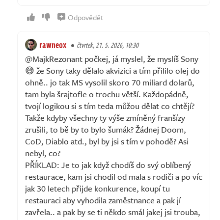
Odpovědět
rawneox
čtvrtek, 21. 5. 2026, 10:30
@MajkRezonant počkej, já myslel, že myslíš Sony
😅 že Sony taky dělalo akvizici a tím přililo olej do
ohně.. jo tak MS vysolil skoro 70 miliard dolarů,
tam byla šrajtofle o trochu větší. Každopádně,
tvojí logikou si s tím teda můžou dělat co chtějí?
Takže kdyby všechny ty výše zmíněný franšízy
zrušili, to bě by to bylo šumák? Žádnej Doom,
CoD, Diablo atd., byl by jsi s tím v pohodě? Asi
nebyl, co?
PŘÍKLAD: Je to jak když chodíš do svý oblíbený
restaurace, kam jsi chodil od mala s rodiči a po víc
jak 30 letech přijde konkurence, koupí tu
restauraci aby vyhodila zaměstnance a pak jí
zavřela.. a pak by se ti někdo smál jakej jsi trouba,