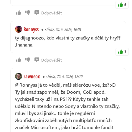
6
Odpovědět
Ronnyss
středa, 20. 5. 2026, 10:05
ty dijagnoozo, kdo vlastní ty značky a dělá ty hry??
Jhahaha
3
Odpovědět
rawneox
středa, 20. 5. 2026, 12:10
@Ronnyss já to věděl, máš sklerózu voe, že? xD
Ty jsi snad zapomněl, že Doom, CoD apod.
vycházeli taky už i na PS1?? Kdyby tenhle tah
udělalo Nintendo nebo Sony a vlastnilo ty značky,
mluvil bys asi jinak.. tohle je regulérní
zkonfiskování zaběhnutých multiplatformních
značek Microsoftem, jako hráč tomuhle fandit