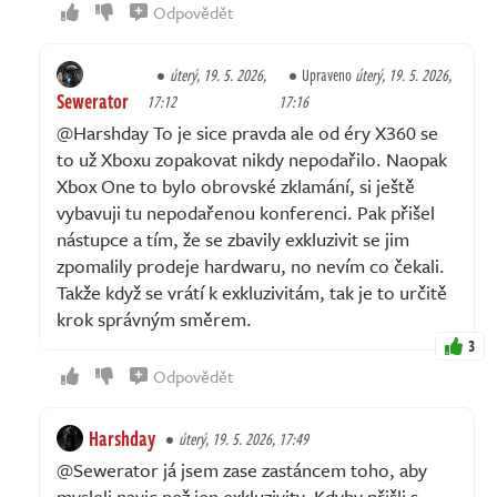
Odpovědět
úterý, 19. 5. 2026,
Upraveno
úterý, 19. 5. 2026,
Sewerator
17:12
17:16
@Harshday To je sice pravda ale od éry X360 se
to už Xboxu zopakovat nikdy nepodařilo. Naopak
Xbox One to bylo obrovské zklamání, si ještě
vybavuji tu nepodařenou konferenci. Pak přišel
nástupce a tím, že se zbavily exkluzivit se jim
zpomalily prodeje hardwaru, no nevím co čekali.
Takže když se vrátí k exkluzivitám, tak je to určitě
krok správným směrem.
3
Odpovědět
Harshday
úterý, 19. 5. 2026, 17:49
@Sewerator já jsem zase zastáncem toho, aby
mysleli navic než jen exkluzivity. Kdyby přišli s