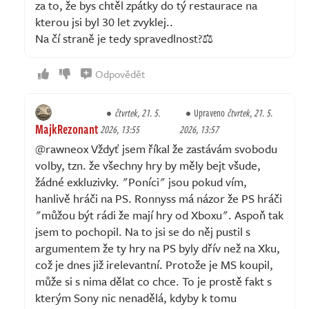
za to, že bys chtěl zpátky do tý restaurace na
kterou jsi byl 30 let zvyklej..
Na čí straně je tedy spravedlnost?⚖️
Odpovědět
čtvrtek, 21. 5.
Upraveno
čtvrtek, 21. 5.
MajkRezonant
2026, 13:55
2026, 13:57
@rawneox Vždyť jsem říkal že zastávám svobodu
volby, tzn. že všechny hry by měly bejt všude,
žádné exkluzivky. "Poníci" jsou pokud vím,
hanlivě hráči na PS. Ronnyss má názor že PS hráči
"můžou být rádi že mají hry od Xboxu". Aspoň tak
jsem to pochopil. Na to jsi se do něj pustil s
argumentem že ty hry na PS byly dřív než na Xku,
což je dnes již irelevantní. Protože je MS koupil,
může si s nima dělat co chce. To je prostě fakt s
kterým Sony nic nenadělá, kdyby k tomu