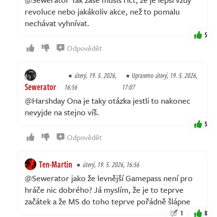
revoluce nebo jakákoliv akce, než to pomalu
nechávat vyhnívat.
5
Odpovědět
úterý, 19. 5. 2026,
Upraveno
úterý, 19. 5. 2026,
Sewerator
16:56
17:07
@Harshday Ona je taky otázka jestli to nakonec
nevyjde na stejno víš.
5
Odpovědět
Ten-Martin
úterý, 19. 5. 2026, 16:56
@Sewerator jako že levnější Gamepass není pro
hráče nic dobrého? Já myslím, že je to teprve
začátek a že MS do toho teprve pořádně šlápne
1
8