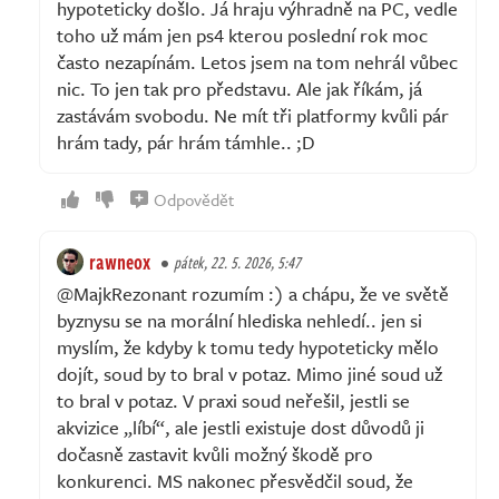
hypoteticky došlo. Já hraju výhradně na PC, vedle
toho už mám jen ps4 kterou poslední rok moc
často nezapínám. Letos jsem na tom nehrál vůbec
nic. To jen tak pro představu. Ale jak říkám, já
zastávám svobodu. Ne mít tři platformy kvůli pár
hrám tady, pár hrám támhle.. ;D
Odpovědět
rawneox
pátek, 22. 5. 2026, 5:47
@MajkRezonant rozumím :) a chápu, že ve světě
byznysu se na morální hlediska nehledí.. jen si
myslím, že kdyby k tomu tedy hypoteticky mělo
dojít, soud by to bral v potaz. Mimo jiné soud už
to bral v potaz. V praxi soud neřešil, jestli se
akvizice „líbí“, ale jestli existuje dost důvodů ji
dočasně zastavit kvůli možný škodě pro
konkurenci. MS nakonec přesvědčil soud, že