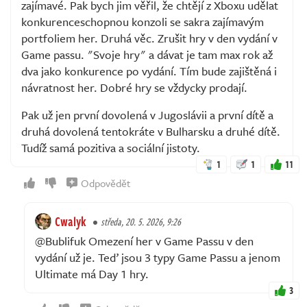
zajímavé. Pak bych jim věřil, že chtějí z Xboxu udělat
konkurenceschopnou konzoli se sakra zajímavým
portfoliem her. Druhá věc. Zrušit hry v den vydání v
Game passu. "Svoje hry" a dávat je tam max rok až
dva jako konkurence po vydání. Tím bude zajištěná i
návratnost her. Dobré hry se vždycky prodají.
Pak už jen první dovolená v Jugoslávii a první dítě a
druhá dovolená tentokráte v Bulharsku a druhé dítě.
Tudíž samá pozitiva a sociální jistoty.
1
1
11
Odpovědět
Cwalyk
středa, 20. 5. 2026, 9:26
@Bublifuk Omezení her v Game Passu v den
vydání už je. Teď jsou 3 typy Game Passu a jenom
Ultimate má Day 1 hry.
3