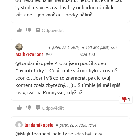
ty studia zavres a zadny hry nebudou už nikde..
zůstane ti jen značka .. hezky pěkně
Odpovědět
pátek, 22. 5. 2026,
Upraveno
pátek, 22. 5.
MajkRezonant
9:22
2026, 9:24
@tondamikopele Proto jsem použil slovo
"hypoteticky". Celý tohle vlákno bylo v rovině
teorie.. Jestli víš co to znamená, pak je tvůj
koment zcela zbytečný.. ;).. S tímhle jsi měl spíš
reagovat na Ronnysse, když už..
1
Odpovědět
tondamikopele
pátek, 22. 5. 2026, 18:14
@MajkRezonant hele ty se zdas byt taky