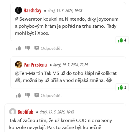
Harshday
úterý, 19. 5. 2026, 19:28
@Sewerator koukni na Nintendo, díky joyconum
a pohybovým hrám je pořád na trhu samo. Tady
mohl být i Xbox.
4
Odpovědět
PanPrcstenu
úterý, 19. 5. 2026, 22:29
@Ten-Martin Tak MS už do toho šlápl několikrát
💩, možná by už přišla vhod nějaká změna. 😂
2
Odpovědět
Bublifuk
úterý, 19. 5. 2026, 16:43
Tak ať začnou tím, že už kromě COD nic na Sony
konzole nevydají. Pak to začne být konečně