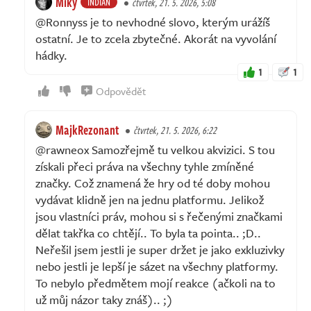
Miky
INDIAN
čtvrtek, 21. 5. 2026, 5:08
@Ronnyss je to nevhodné slovo, kterým urážíš
ostatní. Je to zcela zbytečné. Akorát na vyvolání
hádky.
1
1
Odpovědět
MajkRezonant
čtvrtek, 21. 5. 2026, 6:22
@rawneox Samozřejmě tu velkou akvizici. S tou
získali přeci práva na všechny tyhle zmíněné
značky. Což znamená že hry od té doby mohou
vydávat klidně jen na jednu platformu. Jelikož
jsou vlastníci práv, mohou si s řečenými značkami
dělat takřka co chtějí.. To byla ta pointa.. ;D..
Neřešil jsem jestli je super držet je jako exkluzivky
nebo jestli je lepší je sázet na všechny platformy.
To nebylo předmětem mojí reakce (ačkoli na to
už můj názor taky znáš).. ;)