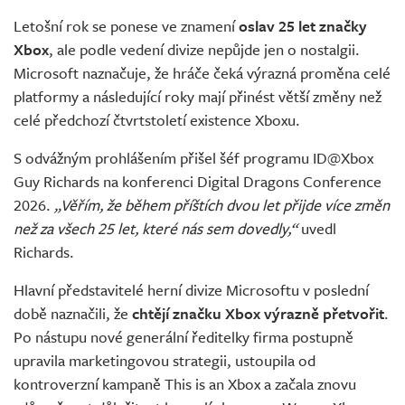
Živě
Letošní rok se ponese ve znamení
oslav 25 let značky
Xbox
, ale podle vedení divize nepůjde jen o nostalgii.
Microsoft naznačuje, že hráče čeká výrazná proměna celé
platformy a následující roky mají přinést větší změny než
celé předchozí čtvrtstoletí existence Xboxu.
S odvážným prohlášením přišel šéf programu ID@Xbox
Guy Richards na konferenci Digital Dragons Conference
2026.
„Věřím, že během příštích dvou let přijde více změn
než za všech 25 let, které nás sem dovedly,“
uvedl
Richards.
Hlavní představitelé herní divize Microsoftu v poslední
době naznačili, že
chtějí značku Xbox výrazně přetvořit
.
Po nástupu nové generální ředitelky firma postupně
upravila marketingovou strategii, ustoupila od
kontroverzní kampaně This is an Xbox a začala znovu