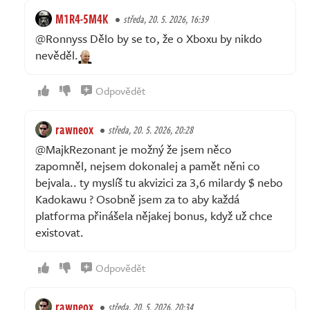
M1R4-5M4K
středa, 20. 5. 2026, 16:39
@Ronnyss Dělo by se to, že o Xboxu by nikdo
nevěděl.
Odpovědět
rawneox
středa, 20. 5. 2026, 20:28
@MajkRezonant je možný že jsem něco
zapomněl, nejsem dokonalej a pamět něni co
bejvala.. ty myslíš tu akvizici za 3,6 milardy $ nebo
Kadokawu ? Osobně jsem za to aby každá
platforma přinášela nějakej bonus, když už chce
existovat.
Odpovědět
rawneox
středa, 20. 5. 2026, 20:34