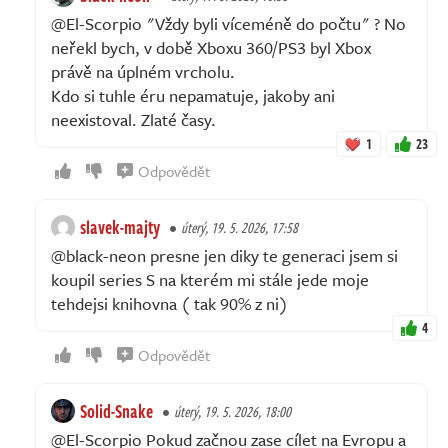
@El-Scorpio "Vždy byli víceméně do počtu" ? No
neřekl bych, v době Xboxu 360/PS3 byl Xbox
právě na úplném vrcholu.
Kdo si tuhle éru nepamatuje, jakoby ani
neexistoval. Zlaté časy.
1
23
Odpovědět
slavek-majty
úterý, 19. 5. 2026, 17:58
@black-neon presne jen diky te generaci jsem si
koupil series S na kterém mi stále jede moje
tehdejsi knihovna ( tak 90% z ni)
4
Odpovědět
Solid-Snake
úterý, 19. 5. 2026, 18:00
@El-Scorpio Pokud začnou zase cílet na Evropu a