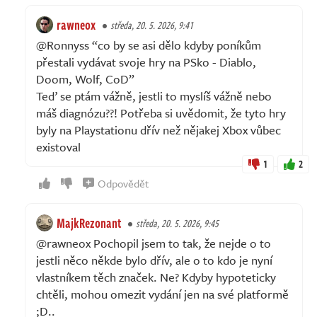
rawneox
středa, 20. 5. 2026, 9:41
@Ronnyss “co by se asi dělo kdyby poníkům
přestali vydávat svoje hry na PSko - Diablo,
Doom, Wolf, CoD”
Teď se ptám vážně, jestli to myslíš vážně nebo
máš diagnózu??! Potřeba si uvědomit, že tyto hry
byly na Playstationu dřív než nějakej Xbox vůbec
existoval
1
2
Odpovědět
MajkRezonant
středa, 20. 5. 2026, 9:45
@rawneox Pochopil jsem to tak, že nejde o to
jestli něco někde bylo dřív, ale o to kdo je nyní
vlastníkem těch značek. Ne? Kdyby hypoteticky
chtěli, mohou omezit vydání jen na své platformě
;D..