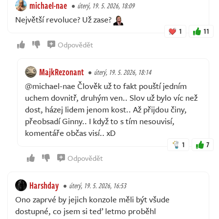
michael-nae
úterý, 19. 5. 2026, 18:09
Největší revoluce? Už zase?
1
11
Odpovědět
MajkRezonant
úterý, 19. 5. 2026, 18:14
@michael-nae Člověk už to fakt pouští jedním
uchem dovnitř, druhým ven.. Slov už bylo víc než
dost, házej lidem jenom kost.. Až přijdou činy,
přeobsadí Ginny.. I když to s tím nesouvisí,
komentáře občas visí.. xD
1
7
Odpovědět
Harshday
úterý, 19. 5. 2026, 16:53
Ono zaprvé by jejich konzole měli být všude
dostupné, co jsem si teď letmo proběhl