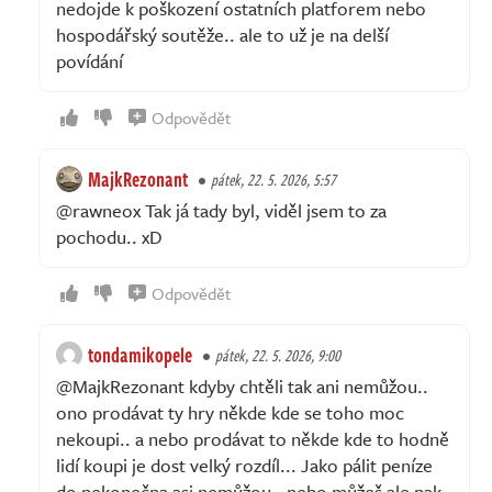
nedojde k poškození ostatních platforem nebo
hospodářský soutěže.. ale to už je na delší
povídání
Odpovědět
MajkRezonant
pátek, 22. 5. 2026, 5:57
@rawneox Tak já tady byl, viděl jsem to za
pochodu.. xD
Odpovědět
tondamikopele
pátek, 22. 5. 2026, 9:00
@MajkRezonant kdyby chtěli tak ani nemůžou..
ono prodávat ty hry někde kde se toho moc
nekoupi.. a nebo prodávat to někde kde to hodně
lidí koupi je dost velký rozdíl... Jako pálit peníze
do nekonečna asi nemůžou.. nebo můžeš ale pak