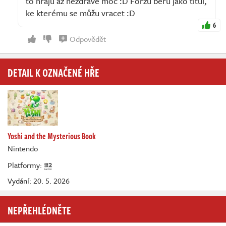
to hraju až nezdravě moc :D Forzu beru jako titul,
ke kterému se můžu vracet :D
6
Odpovědět
DETAIL K OZNAČENÉ HŘE
Yoshi and the Mysterious Book
Nintendo
Platformy:
Vydání: 20. 5. 2026
NEPŘEHLÉDNĚTE