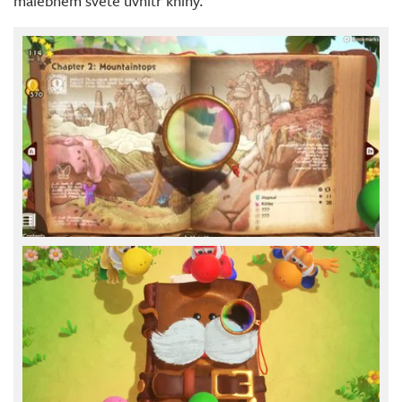
malebném světě uvnitř knihy.