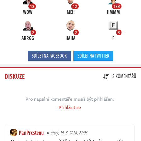
13
12
153
WOW
MEH
HMMM
2
2
3
ARRGG
HAHA
F
SDÍLET NA FACEBOOK
SDÍLET NA TWITTER
DISKUZE
| 8 KOMENTÁŘŮ
Pro napsání komentáře musíš být přihlášen.
Přihlásit se
PanPrcstenu
úterý, 19. 5. 2026, 21:06