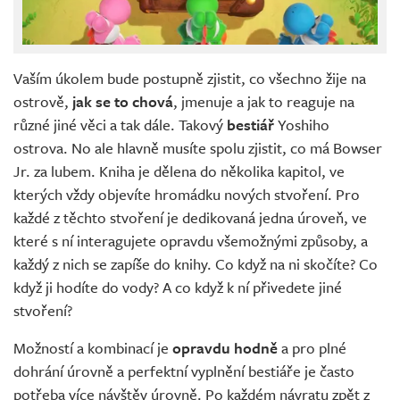
Vaším úkolem bude postupně zjistit, co všechno žije na
ostrově,
jak se to chová
, jmenuje a jak to reaguje na
různé jiné věci a tak dále. Takový
bestiář
Yoshiho
ostrova. No ale hlavně musíte spolu zjistit, co má Bowser
Jr. za lubem. Kniha je dělena do několika kapitol, ve
kterých vždy objevíte hromádku nových stvoření. Pro
každé z těchto stvoření je dedikovaná jedna úroveň, ve
které s ní interagujete opravdu všemožnými způsoby, a
každý z nich se zapíše do knihy. Co když na ni skočíte? Co
když ji hodíte do vody? A co když k ní přivedete jiné
stvoření?
Možností a kombinací je
opravdu hodně
a pro plné
dohrání úrovně a perfektní vyplnění bestiáře je často
potřeba více návštěv úrovně. Po každém návratu zpět z