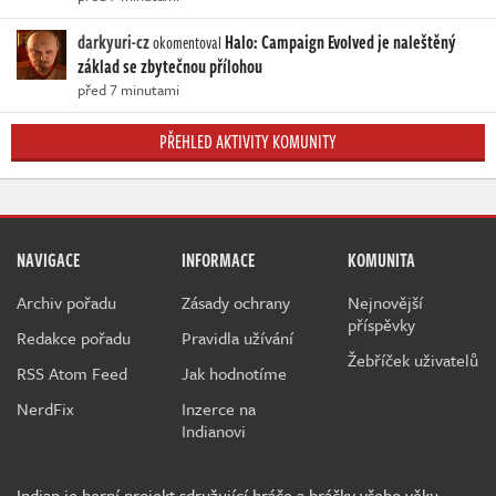
darkyuri-cz
Halo: Campaign Evolved je naleštěný
okomentoval
základ se zbytečnou přílohou
před 7 minutami
PŘEHLED AKTIVITY KOMUNITY
NAVIGACE
INFORMACE
KOMUNITA
Archiv pořadu
Zásady ochrany
Nejnovější
příspěvky
Redakce pořadu
Pravidla užívání
Žebříček uživatelů
RSS Atom Feed
Jak hodnotíme
NerdFix
Inzerce na
Indianovi
Indian je herní projekt sdružující hráče a hráčky všeho věku