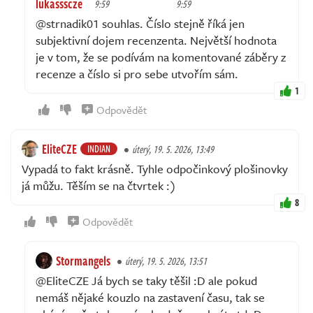
lukassscze
9:59
9:59
@strnadik01 souhlas. Číslo stejně říká jen
subjektivní dojem recenzenta. Největší hodnota
je v tom, že se podívám na komentované záběry z
recenze a číslo si pro sebe utvořím sám.
1
Odpovědět
EliteCZE
INDIAN
úterý, 19. 5. 2026, 13:49
Vypadá to fakt krásně. Tyhle odpočinkový plošinovky
já můžu. Těším se na čtvrtek :)
8
Odpovědět
Stormangels
úterý, 19. 5. 2026, 13:51
@EliteCZE Já bych se taky těšil :D ale pokud
nemáš nějaké kouzlo na zastavení času, tak se