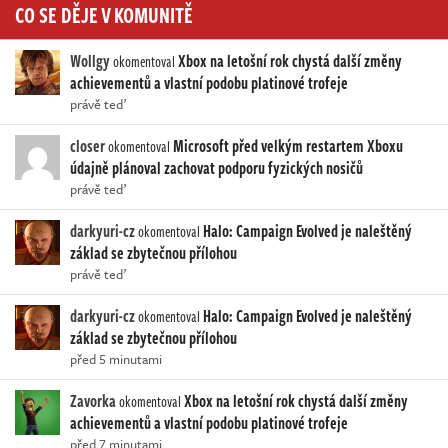
CO SE DĚJE V KOMUNITĚ
Wollgy
Xbox na letošní rok chystá další změny
okomentoval
achievementů a vlastní podobu platinové trofeje
právě teď
closer
Microsoft před velkým restartem Xboxu
okomentoval
údajně plánoval zachovat podporu fyzických nosičů
právě teď
darkyuri-cz
Halo: Campaign Evolved je naleštěný
okomentoval
základ se zbytečnou přílohou
právě teď
darkyuri-cz
Halo: Campaign Evolved je naleštěný
okomentoval
základ se zbytečnou přílohou
před 5 minutami
Zavorka
Xbox na letošní rok chystá další změny
okomentoval
achievementů a vlastní podobu platinové trofeje
před 7 minutami