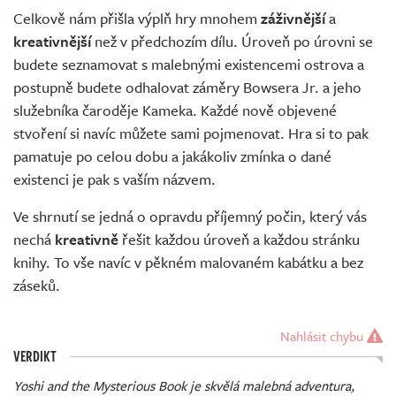
Celkově nám přišla výplň hry mnohem
záživnější
a
kreativnější
než v předchozím dílu. Úroveň po úrovni se
budete seznamovat s malebnými existencemi ostrova a
postupně budete odhalovat záměry Bowsera Jr. a jeho
služebníka čaroděje Kameka. Každé nově objevené
stvoření si navíc můžete sami pojmenovat. Hra si to pak
pamatuje po celou dobu a jakákoliv zmínka o dané
existenci je pak s vaším názvem.
Ve shrnutí se jedná o opravdu příjemný počin, který vás
nechá
kreativně
řešit každou úroveň a každou stránku
knihy. To vše navíc v pěkném malovaném kabátku a bez
záseků.
Nahlásit chybu
VERDIKT
Yoshi and the Mysterious Book je skvělá malebná adventura,