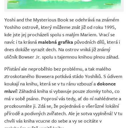
Yoshi and the Mysterious Book se odehrává na známém
Yoshiho ostrově, který můžeme znát již od roku 1995,
kde jste jej procházeli spolu s malým Mariem. Vrací se
navíc i ta krásná
malebná grafika
původních dílů, která i
dnes dokáže vyrazit dech. Na ostrov vniká již známý
uličník Bowser Jr. spolu s tajemnou knihou plnou záhad.
Přistání ale neproběhlo bez problému, a tak malého
ztroskotaného Bowsera potkává stádo Yoshíků. S údivem
koukají na knihu, která se v tu ránu vzbouzí a
dokonce
mluví
! Záhadná kniha si vybavuje pouze zlomky toho, co
má v sobě psáno. Poprosí vás tedy, ať do ní nahlédnete a
prozkoumáte ji. Zdá se, že pojednává o všerůzné lokální
přírodě a podivných zvířatech. Ale je sotva vyplněná! V tu
chvíli vás kniha vcucne do sebe a vy se ocitáte v