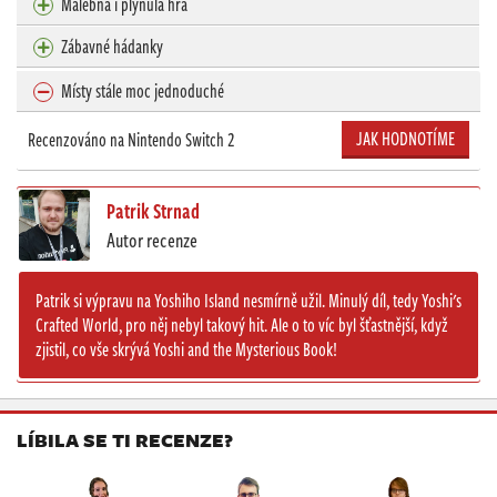
Malebná i plynulá hra
Zábavné hádanky
Místy stále moc jednoduché
JAK HODNOTÍME
Recenzováno na Nintendo Switch 2
Patrik Strnad
Autor recenze
Patrik si výpravu na Yoshiho Island nesmírně užil. Minulý díl, tedy Yoshi's
Crafted World, pro něj nebyl takový hit. Ale o to víc byl šťastnější, když
zjistil, co vše skrývá Yoshi and the Mysterious Book!
LÍBILA SE TI RECENZE?