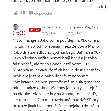
obávám, že toho mám hodně , co hrát atd :D
8
Odpovědět
úterý, 19. 5.
Upraveno
úterý, 19. 5.
INDIAN
EliteCZE
2026, 13:56
2026, 13:57
@Stormangels Jako to mi povídej, na Xboxu hraji
Forzu, na Switchi přepínám mezi Zeldou a Mario
Rabbids a zanedlouho vychází Lego Batman a 007.
Jako všechno určitě nerozehraji hned a je toho
fakt hodně, ale toho Bonda ještě vezmu. U
Nintenda mi nevadí, že těch her je dost a nemám
problém je tam dlouho dohrávat nebo mít
rozehráno více her, protože mě minulá generace
minula, takže dohnat všechny její resty je stejně
na dlouho. Ale velké hry na Xboxu, to je jiná :D,
ale tam se snažím mít rozehrané max dvě SP hry.,
protože jinak bych neměl šanci nějakou dohrát a