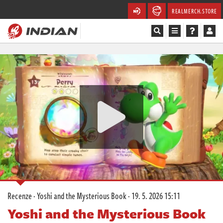
REALMERCH.STORE
Magazín
Recenze
Videa
Soutěže
Databáze
Komunita
Recenze
·
Yoshi and the Mysterious Book
·
19. 5. 2026 15:11
Redakce
Yoshi and the Mysterious Book