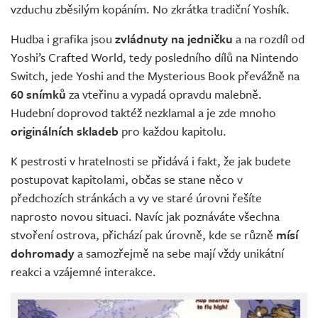
vzduchu zběsilým kopáním. No zkrátka tradiční Yoshík.
Hudba i grafika jsou
zvládnuty na jedničku
a na rozdíl od
Yoshi’s Crafted World, tedy posledního dílů na Nintendo
Switch, jede Yoshi and the Mysterious Book převážně na
60 snímků
za vteřinu a vypadá opravdu malebně.
Hudební doprovod taktéž nezklamal a je zde mnoho
originálních skladeb
pro každou kapitolu.
K pestrosti v hratelnosti se přidává i fakt, že jak budete
postupovat kapitolami, občas se stane něco v
předchozích stránkách a vy ve staré úrovni řešíte
naprosto novou situaci. Navíc jak poznáváte všechna
stvoření ostrova, přichází pak úrovně, kde se různě
mísí
dohromady
a samozřejmě na sebe mají vždy unikátní
reakci a vzájemné interakce.