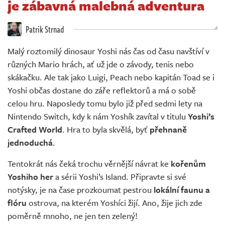
je zábavná malebná adventura
Živě
Patrik Strnad
Malý roztomilý dinosaur Yoshi nás čas od času navštíví v
různých Mario hrách, ať už jde o závody, tenis nebo
skákačku. Ale tak jako Luigi, Peach nebo kapitán Toad se i
Yoshi občas dostane do záře reflektorů a má o sobě
celou hru. Naposledy tomu bylo již před sedmi lety na
Nintendo Switch, kdy k nám Yoshík zavítal v titulu
Yoshi’s
Crafted World
. Hra to byla skvělá, byť
přehnaně
jednoduchá
.
Tentokrát nás čeká trochu věrnější návrat ke
kořenům
Yoshiho her
a sérii Yoshi’s Island. Připravte si své
notýsky, je na čase prozkoumat pestrou
lokální faunu a
flóru
ostrova, na kterém Yoshíci žijí. Ano, žije jich zde
poměrně mnoho, ne jen ten zelený!