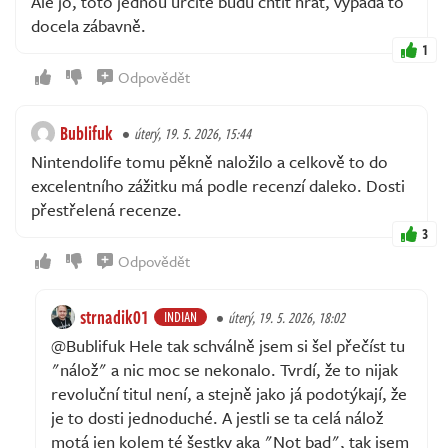
Ale jo, toto jednou určitě budu chtít hrát, vypadá to
docela zábavně.
1
Odpovědět
Bublifuk
úterý, 19. 5. 2026, 15:44
Nintendolife tomu pěkně naložilo a celkově to do
excelentního zážitku má podle recenzí daleko. Dosti
přestřelená recenze.
3
Odpovědět
strnadik01
INDIAN
úterý, 19. 5. 2026, 18:02
@Bublifuk Hele tak schválně jsem si šel přečíst tu
"nálož" a nic moc se nekonalo. Tvrdí, že to nijak
revoluční titul není, a stejně jako já podotýkají, že
je to dosti jednoduché. A jestli se ta celá nálož
motá jen kolem té šestky aka "Not bad", tak jsem