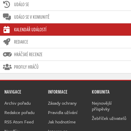
UDÁLO SE
UDÁLO SE V KOMUNITĚ
KALENDÁŘ UDÁLOSTÍ
REDAKCE
HRÁČSKÉ RECENZE
PROFILY HRÁČŮ
NAVIGACE
INFORMACE
KOMUNITA
Archiv pořadu
Zásady ochrany
Nejnovější
příspěvky
Redakce pořadu
Pravidla užívání
Žebříček uživatelů
RSS Atom Feed
Jak hodnotíme
NerdFix
Inzerce na