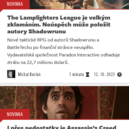
NOVINKA
The Lamplighters League je velkým
zklamáním. Neúspěch může položit
autory Shadowrunu
Nové taktické RPG od autorů Shadowrunu a
BattleTechu po finanční stránce neuspělo.
Vydavatelská společnost Paradox Interactive odhaduje
ztrátu na 22,7 milionu dolarů.
Michal Burian
1 minuta
12. 10. 2023
NOVINKA
I přes nedostatky je Assassin’s Creed