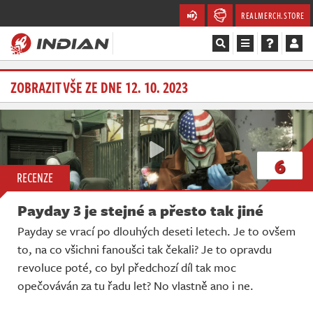
REALMERCH.STORE
Magazín
ZOBRAZIT VŠE ZE DNE 12. 10. 2023
Recenze
Videa
6
RECENZE
Soutěže
Payday 3 je stejné a přesto tak jiné
Databáze
Payday se vrací po dlouhých deseti letech. Je to ovšem
to, na co všichni fanoušci tak čekali? Je to opravdu
Komunita
revoluce poté, co byl předchozí díl tak moc
Redakce
opečováván za tu řadu let? No vlastně ano i ne.