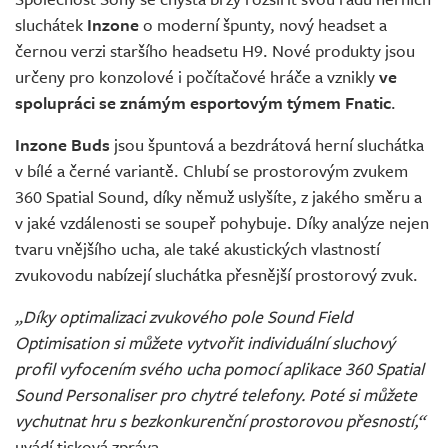
Živě
sluchátek
Inzone
o moderní špunty, nový headset a
černou verzi staršího headsetu H9. Nové produkty jsou
určeny pro konzolové i počítačové hráče a vznikly
ve
spolupráci se známým esportovým týmem Fnatic
.
Inzone Buds
jsou špuntová a bezdrátová herní sluchátka
v bílé a černé variantě. Chlubí se prostorovým zvukem
360 Spatial Sound, díky němuž uslyšíte, z jakého směru a
v jaké vzdálenosti se soupeř pohybuje. Díky analýze nejen
tvaru vnějšího ucha, ale také akustických vlastností
zvukovodu nabízejí sluchátka přesnější prostorový zvuk.
„Díky optimalizaci zvukového pole Sound Field
Optimisation si můžete vytvořit individuální sluchový
profil vyfocením svého ucha pomocí aplikace 360 Spatial
Sound Personaliser pro chytré telefony. Poté si můžete
vychutnat hru s bezkonkurenční prostorovou přesností,“
uvádí tisková zpráva.