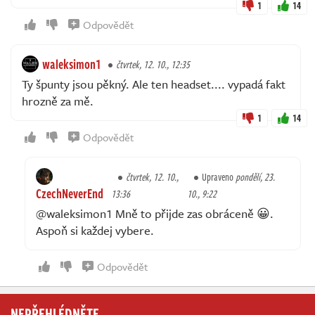
1
14
Odpovědět
waleksimon1
čtvrtek, 12. 10., 12:35
Ty špunty jsou pěkný. Ale ten headset.... vypadá fakt
hrozně za mě.
1
14
Odpovědět
čtvrtek, 12. 10.,
Upraveno
pondělí, 23.
CzechNeverEnd
13:36
10., 9:22
@waleksimon1 Mně to přijde zas obráceně 😀.
Aspoň si každej vybere.
Odpovědět
NEPŘEHLÉDNĚTE