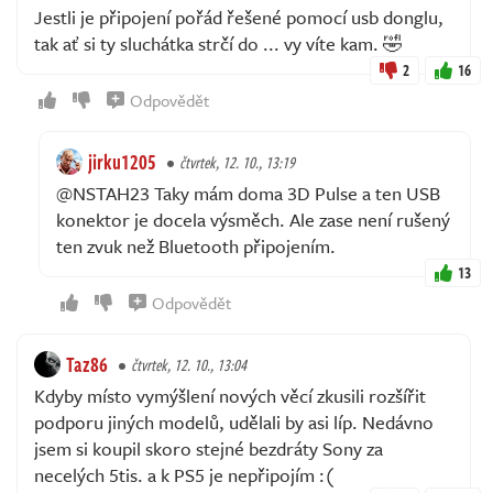
Jestli je připojení pořád řešené pomocí usb donglu,
tak ať si ty sluchátka strčí do ... vy víte kam. 🤣
2
16
Odpovědět
jirku1205
čtvrtek, 12. 10., 13:19
@NSTAH23 Taky mám doma 3D Pulse a ten USB
konektor je docela výsměch. Ale zase není rušený
ten zvuk než Bluetooth připojením.
13
Odpovědět
Taz86
čtvrtek, 12. 10., 13:04
Kdyby místo vymýšlení nových věcí zkusili rozšířit
podporu jiných modelů, udělali by asi líp. Nedávno
jsem si koupil skoro stejné bezdráty Sony za
necelých 5tis. a k PS5 je nepřipojím :(