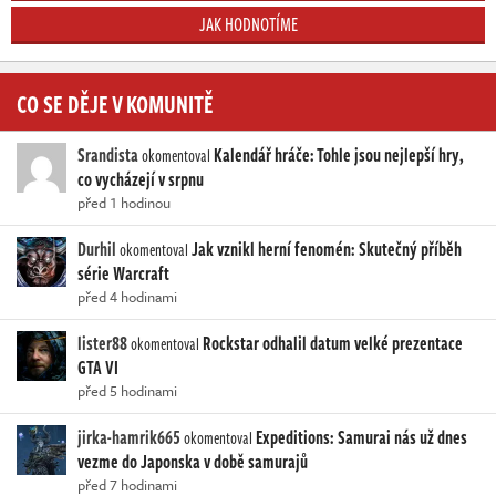
JAK HODNOTÍME
CO SE DĚJE V KOMUNITĚ
Srandista
Kalendář hráče: Tohle jsou nejlepší hry,
okomentoval
co vycházejí v srpnu
před 1 hodinou
Durhil
Jak vznikl herní fenomén: Skutečný příběh
okomentoval
série Warcraft
před 4 hodinami
lister88
Rockstar odhalil datum velké prezentace
okomentoval
GTA VI
před 5 hodinami
jirka-hamrik665
Expeditions: Samurai nás už dnes
okomentoval
vezme do Japonska v době samurajů
před 7 hodinami