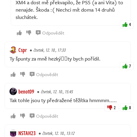
XM4 a dost mě překvapilo, že PS5 (a ani Vita) to
nenajde. Škoda :( Nechci mít doma 14 druhů
sluchátek.
4
Odpovědět
Cspr
čtvrtek, 12. 10., 17:33
Ty špunty za mně hezký👍🏻ty bych pořídil.
7
Odpovědět
benot09
čtvrtek, 12. 10., 15:45
Tak tohle jsou ty předražené těžítka hmmmm.....
2
8
Odpovědět
NSTAH23
čtvrtek, 12. 10., 13:12