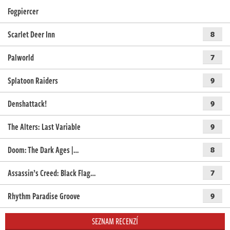
Fogpiercer
Scarlet Deer Inn
8
Palworld
7
Splatoon Raiders
9
Denshattack!
9
The Alters: Last Variable
9
Doom: The Dark Ages |…
8
Assassin’s Creed: Black Flag…
7
Rhythm Paradise Groove
9
SEZNAM RECENZÍ