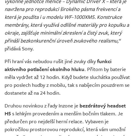
výkonné jednotce měniče – Dynamic Driver X – která je
navržena pro reprodukci širokého pásma frekvencí a
která je použita i u modelu WF-1000XM5. Konstrukce
membrány, která využívá odlišné materiály pro kopulku a
okraje, zajišťuje minimální zkreslení a čistý zvuk, který
přináší bezkonkurenční úroveň zvukového realismu,“
přidává Sony.
Při hraní vás nebudou rušit jiné zvuky díky
funkci
aktivního potlačení okolního hluku
. Přitom by baterie
měla vydržet až 12 hodin. Když budete sluchátka používat
pro poslech hudby z mobilu, tak s nabíjecím pouzdrem se
dostanete až na 24 hodin.
Druhou novinkou z řady Inzone je
bezdrátový headset
H5
s lehkým provedením a menším bočním tlakem. Je
předurčen pro nejdelší herní relace. Vybaven je
pokročilou prostorovou reprodukcí, která vám umožní