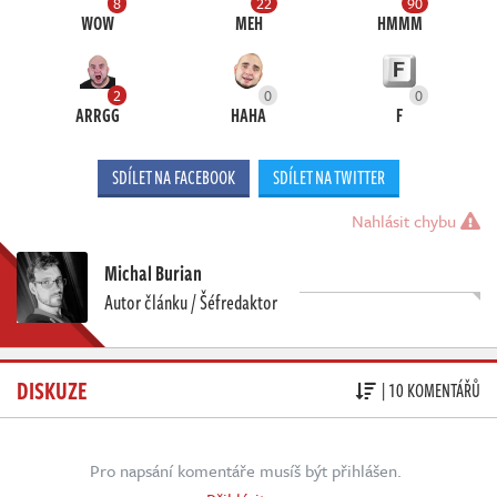
8
22
90
WOW
MEH
HMMM
2
0
0
ARRGG
HAHA
F
SDÍLET NA FACEBOOK
SDÍLET NA TWITTER
Nahlásit chybu
Michal Burian
Autor článku / Šéfredaktor
DISKUZE
| 10 KOMENTÁŘŮ
Pro napsání komentáře musíš být přihlášen.