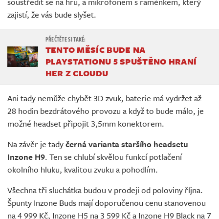
soustředit se na hru, a mikrofonem s raménkem, který
zajistí, že vás bude slyšet.
TENTO MĚSÍC BUDE NA
PLAYSTATIONU 5 SPUŠTĚNO HRANÍ
HER Z CLOUDU
Ani tady nemůže chybět 3D zvuk, baterie má vydržet až
28 hodin bezdrátového provozu a když to bude málo, je
možné headset připojit 3,5mm konektorem.
Na závěr je tady
černá varianta staršího headsetu
Inzone H9
. Ten se chlubí skvělou funkcí potlačení
okolního hluku, kvalitou zvuku a pohodlím.
Všechna tři sluchátka budou v prodeji od poloviny října.
Špunty Inzone Buds mají doporučenou cenu stanovenou
na 4 999 Kč, Inzone H5 na 3 599 Kč a Inzone H9 Black na 7