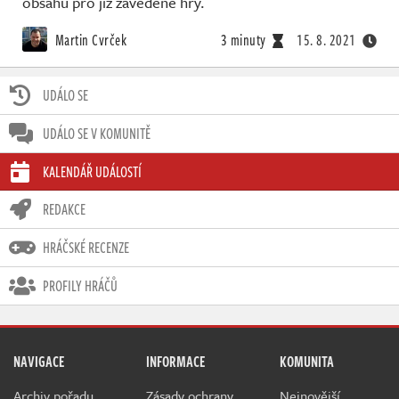
obsahu pro již zavedené hry.
Martin Cvrček
3 minuty
15. 8. 2021
UDÁLO SE
UDÁLO SE V KOMUNITĚ
KALENDÁŘ UDÁLOSTÍ
REDAKCE
HRÁČSKÉ RECENZE
PROFILY HRÁČŮ
NAVIGACE
INFORMACE
KOMUNITA
Archiv pořadu
Zásady ochrany
Nejnovější