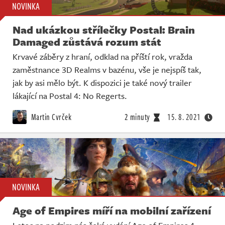
NOVINKA
Nad ukázkou střílečky Postal: Brain
Damaged zůstává rozum stát
Krvavé záběry z hraní, odklad na příští rok, vražda
zaměstnance 3D Realms v bazénu, vše je nejspíš tak,
jak by asi mělo být. K dispozici je také nový trailer
lákající na Postal 4: No Regerts.
Martin Cvrček
2 minuty
15. 8. 2021
NOVINKA
Age of Empires míří na mobilní zařízení