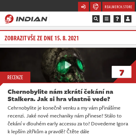
REALMERCH.STORE
Magazín
ZOBRAZIT VŠE ZE DNE 15. 8. 2021
Recenze
Videa
7
RECENZE
Soutěže
Chernobylite nám zkrátí čekání na
Databáze
Stalkera. Jak si hra vlastně vede?
Cehrnobylite je konečně venku a my vám přinášíme
Komunita
recenzi. Jaké nové mechaniky nám přinese? Stálo to
čekání v dlouhém early accessu za to? Dovedeme Igora
Redakce
k lepším zítřkům a pravdě? Čtěte dále