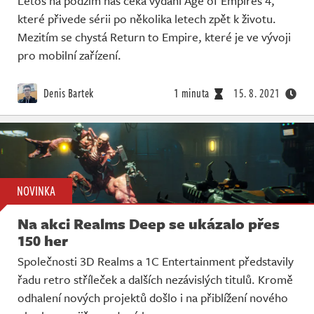
Letos na podzim nás čeká vydání Age of Empires 4,
které přivede sérii po několika letech zpět k životu.
Mezitím se chystá Return to Empire, které je ve vývoji
pro mobilní zařízení.
Denis Bartek
1 minuta
15. 8. 2021
NOVINKA
Na akci Realms Deep se ukázalo přes
150 her
Společnosti 3D Realms a 1C Entertainment představily
řadu retro stříleček a dalších nezávislých titulů. Kromě
odhalení nových projektů došlo i na přiblížení nového