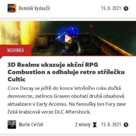
Živě
Dominik Vysloužil
15. 8. 2021
NOVINKA
3D Realms ukazuje akční RPG
Combustion a odhaluje retro střílečku
Cultic
Core Decay se ještě do konce letošního roku dočká
demoverze, zatímco Graven obohatí druhá obsahová
aktualizace v Early Accessu. Na fanoušky Ion Fury zase
čeká krabicová verze DLC Aftershock.
Martin Cvrček
2 minuty
15. 8. 2021