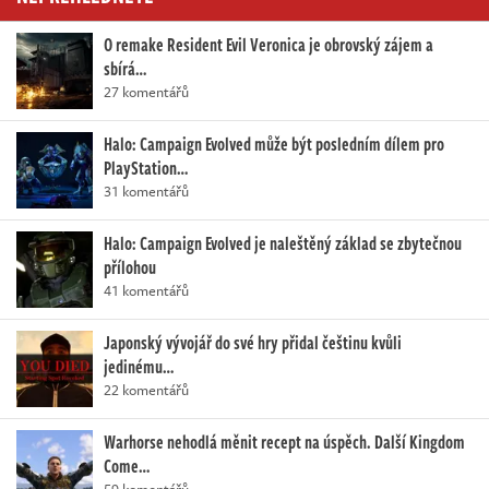
O remake Resident Evil Veronica je obrovský zájem a
sbírá…
27 komentářů
Halo: Campaign Evolved může být posledním dílem pro
PlayStation…
31 komentářů
Halo: Campaign Evolved je naleštěný základ se zbytečnou
přílohou
41 komentářů
Japonský vývojář do své hry přidal češtinu kvůli
jedinému…
22 komentářů
Warhorse nehodlá měnit recept na úspěch. Další Kingdom
Come…
59 komentářů