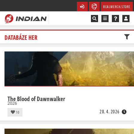
REALMERCH.STORE
Magazín
DATABÁZE HER
Recenze
Videa
Soutěže
Databáze
The Blood of Dawnwalker
2026
Komunita
28. 4. 2026
10
Redakce