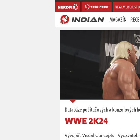
REALMERCH.STO
MAGAZÍN
RECE
Databáze počítačových a konzolových h
WWE 2K24
Vývojář: Visual Concepts · Vydavatel: