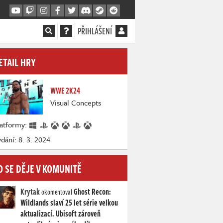
PŘIHLÁŠENÍ
ETAIL HRY
WWE 2K24
Visual Concepts
latformy:
dání: 8. 3. 2024
O SE DĚJE V KOMUNITĚ
Krytak
Ghost Recon:
okomentoval
Wildlands slaví 25 let série velkou
aktualizací. Ubisoft zároveň