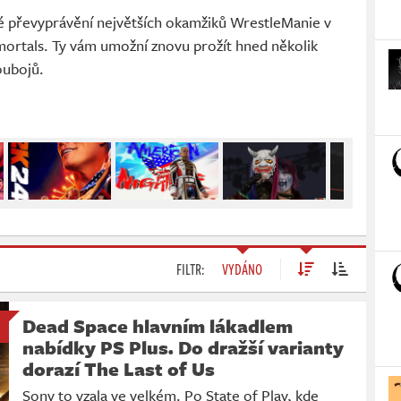
 převyprávění největších okamžiků WrestleManie v
ortals. Ty vám umožní znovu prožít hned několik
oubojů.
FILTR:
VYDÁNO
Dead Space hlavním lákadlem
nabídky PS Plus. Do dražší varianty
dorazí The Last of Us
Sony to vzala ve velkém. Po State of Play, kde