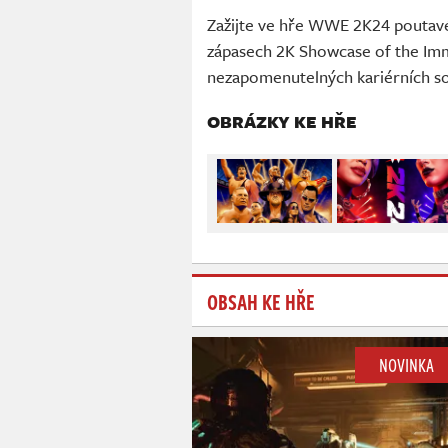
Zažijte ve hře WWE 2K24 poutavé
zápasech 2K Showcase of the Imm
nezapomenutelných kariérních s
OBRÁZKY KE HŘE
OBSAH KE HŘE
NOVINKA