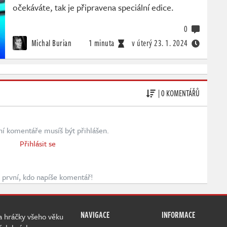
očekáváte, tak je připravena speciální edice.
0
Michal Burian
1 minuta
v úterý
23. 1. 2024
| 0 KOMENTÁŘŮ
ní komentáře musíš být přihlášen.
Přihlásit se
první, kdo napíše komentář!
NAVIGACE
INFORMACE
 a hráčky všeho věku