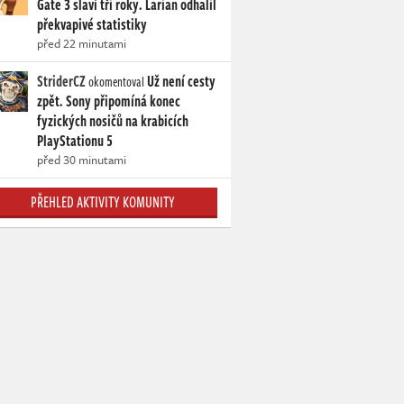
Gate 3 slaví tři roky. Larian odhalil
překvapivé statistiky
před 22 minutami
StriderCZ
Už není cesty
okomentoval
zpět. Sony připomíná konec
fyzických nosičů na krabicích
PlayStationu 5
před 30 minutami
PŘEHLED AKTIVITY KOMUNITY