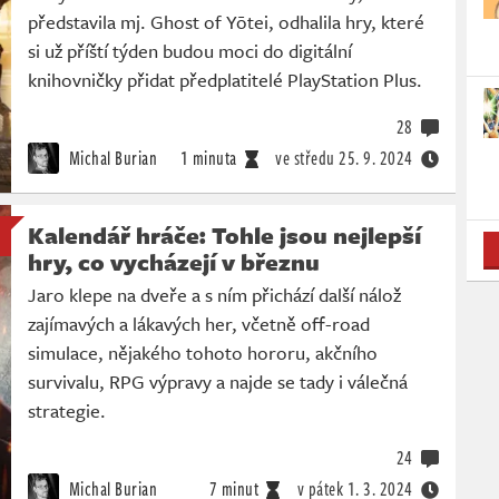
představila mj. Ghost of Yōtei, odhalila hry, které
si už příští týden budou moci do digitální
knihovničky přidat předplatitelé PlayStation Plus.
28
Michal Burian
1 minuta
ve středu
25. 9. 2024
Kalendář hráče: Tohle jsou nejlepší
hry, co vycházejí v březnu
Jaro klepe na dveře a s ním přichází další nálož
zajímavých a lákavých her, včetně off-road
simulace, nějakého tohoto hororu, akčního
survivalu, RPG výpravy a najde se tady i válečná
strategie.
24
Michal Burian
7 minut
v pátek
1. 3. 2024