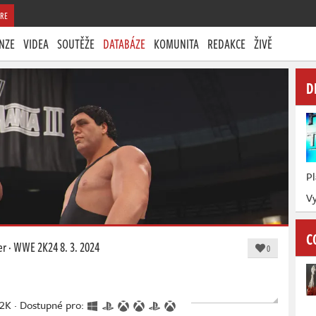
RE
NZE
VIDEA
SOUTĚŽE
DATABÁZE
KOMUNITA
REDAKCE
ŽIVĚ
D
P
Vy
C
er
·
WWE 2K24
8. 3. 2024
0
 2K · Dostupné pro: