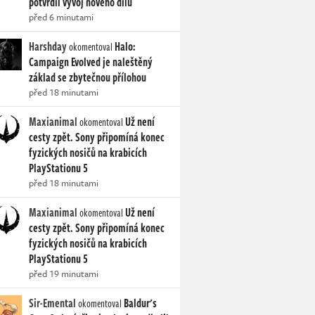
potvrdil vývoj nového dílu
před 6 minutami
Harshday
Halo:
okomentoval
Campaign Evolved je naleštěný
základ se zbytečnou přílohou
před 18 minutami
Maxianimal
Už není
okomentoval
cesty zpět. Sony připomíná konec
fyzických nosičů na krabicích
PlayStationu 5
před 18 minutami
Maxianimal
Už není
okomentoval
cesty zpět. Sony připomíná konec
fyzických nosičů na krabicích
PlayStationu 5
před 19 minutami
Sir-Emental
Baldur's
okomentoval