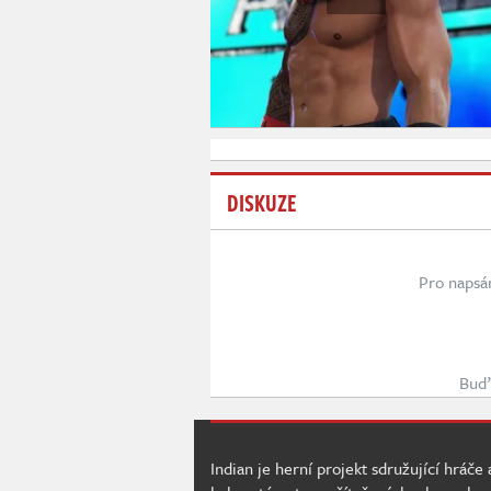
DISKUZE
Pro napsá
Buď 
Indian je herní projekt sdružující hráče