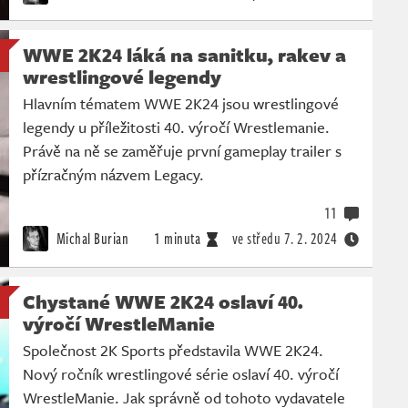
WWE 2K24 láká na sanitku, rakev a
wrestlingové legendy
Hlavním tématem WWE 2K24 jsou wrestlingové
legendy u příležitosti 40. výročí Wrestlemanie.
Právě na ně se zaměřuje první gameplay trailer s
přízračným názvem Legacy.
11
Michal Burian
1 minuta
ve středu
7. 2. 2024
Chystané WWE 2K24 oslaví 40.
výročí WrestleManie
Společnost 2K Sports představila WWE 2K24.
Nový ročník wrestlingové série oslaví 40. výročí
WrestleManie. Jak správně od tohoto vydavatele