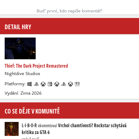
Buď první, kdo napíše komentář!
DETAIL HRY
Thief: The Dark Project Remastered
Nightdive Studios
Platformy:
Vydání: Zima 2026
CO SE DĚJE V KOMUNITĚ
L-I-B-O-R
Vrchol chamtivosti? Rockstar schytává
okomentoval
kritiku za GTA 6
právě teď