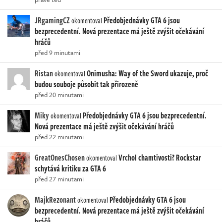
JRgamingCZ
Předobjednávky GTA 6 jsou
okomentoval
bezprecedentní. Nová prezentace má ještě zvýšit očekávání
hráčů
před 9 minutami
Ristan
Onimusha: Way of the Sword ukazuje, proč
okomentoval
budou souboje působit tak přirozeně
před 20 minutami
Miky
Předobjednávky GTA 6 jsou bezprecedentní.
okomentoval
Nová prezentace má ještě zvýšit očekávání hráčů
před 22 minutami
GreatOnesChosen
Vrchol chamtivosti? Rockstar
okomentoval
schytává kritiku za GTA 6
před 27 minutami
MajkRezonant
Předobjednávky GTA 6 jsou
okomentoval
bezprecedentní. Nová prezentace má ještě zvýšit očekávání
hráčů