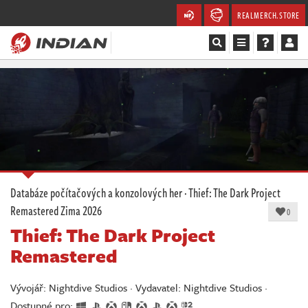
REALMERCH.STORE
Magazín
Recenze
Videa
Soutěže
Databáze počítačových a konzolových her
·
Thief: The Dark Project
Remastered
Zima 2026
Databáze
0
Thief: The Dark Project
Komunita
Remastered
Redakce
Vývojář: Nightdive Studios · Vydavatel: Nightdive Studios ·
Dostupné pro: