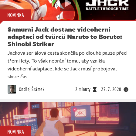
NOVINKA
Samurai Jack dostane videoherní
adaptaci od tvůrců Naruto to Boruto:
Shinobi Striker
Jackova seriálová cesta skončila po dlouhé pauze před
třemi lety. To však nebrání tomu, aby vznikla
videoherní adaptace, kde se Jack musí probojovat
skrze čas.
Ondřej Šrámek
2 minuty
27. 7. 2020
NOVINKA