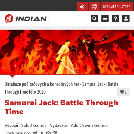
REALMERCH.STORE
Magazín
Recenze
Videa
Soutěže
Databáze počítačových a konzolových her
·
Samurai Jack: Battle
Through Time
léto 2020
Databáze
2
Samurai Jack: Battle Through
Komunita
Time
Redakce
Vývojář: Soleil Games · Vydavatel: Adult Swim Games ·
Dostupné pro: