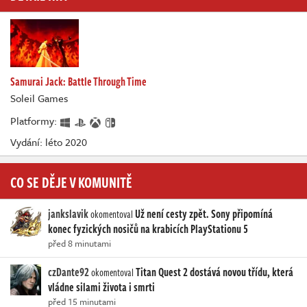
Samurai Jack: Battle Through Time
Soleil Games
Platformy:
Vydání: léto 2020
CO SE DĚJE V KOMUNITĚ
jankslavik
Už není cesty zpět. Sony připomíná
okomentoval
konec fyzických nosičů na krabicích PlayStationu 5
před 8 minutami
czDante92
Titan Quest 2 dostává novou třídu, která
okomentoval
vládne silami života i smrti
před 15 minutami