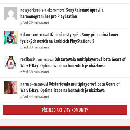
newyorkeru-s-a
Sony tajemně upravila
okomentoval
harmonogram her pro PlayStation
před 29 minutami
Rikuo
Už není cesty zpět. Sony připomíná konec
okomentoval
fyzických nosičů na krabicích PlayStationu 5
před 38 minutami
rexikos9
Odstartovala multiplayerová beta Gears of
okomentoval
War: E-Day. Optimalizace na konzolích je ukázková
před 38 minutami
narm
Odstartovala multiplayerová beta Gears of
okomentoval
War: E-Day. Optimalizace na konzolích je ukázková
před 44 minutami
PŘEHLED AKTIVITY KOMUNITY