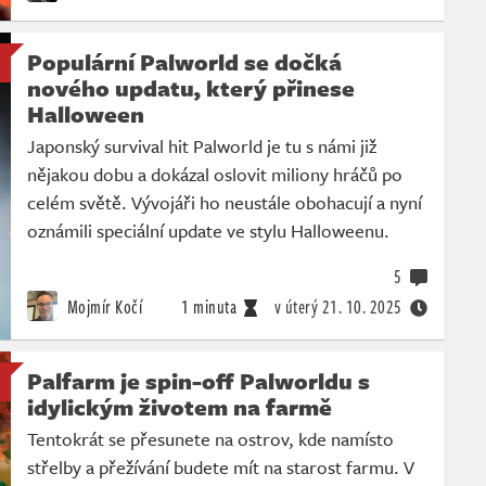
Populární Palworld se dočká
nového updatu, který přinese
Halloween
Japonský survival hit Palworld je tu s námi již
nějakou dobu a dokázal oslovit miliony hráčů po
celém světě. Vývojáři ho neustále obohacují a nyní
oznámili speciální update ve stylu Halloweenu.
5
Mojmír Kočí
1 minuta
v úterý
21. 10. 2025
Palfarm je spin-off Palworldu s
idylickým životem na farmě
Tentokrát se přesunete na ostrov, kde namísto
střelby a přežívání budete mít na starost farmu. V