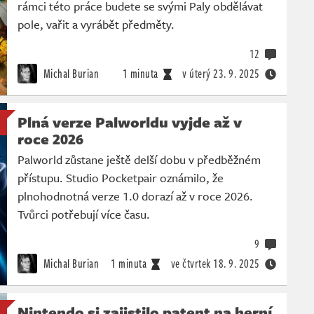
rámci této práce budete se svými Paly obdělávat
pole, vařit a vyrábět předměty.
12
Michal Burian
1 minuta
v úterý
23. 9. 2025
Plná verze Palworldu vyjde až v
roce 2026
Palworld zůstane ještě delší dobu v předběžném
přístupu. Studio Pocketpair oznámilo, že
plnohodnotná verze 1.0 dorazí až v roce 2026.
Tvůrci potřebují více času.
9
Michal Burian
1 minuta
ve čtvrtek
18. 9. 2025
Nintendo si zajistilo patent na herní