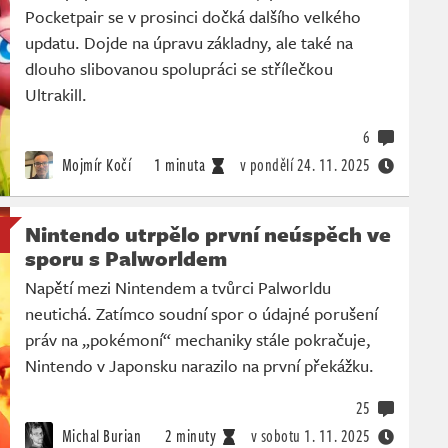
Pocketpair se v prosinci dočká dalšího velkého
updatu. Dojde na úpravu základny, ale také na
dlouho slibovanou spolupráci se střílečkou
Ultrakill.
6
Mojmír Kočí
1 minuta
v pondělí
24. 11. 2025
Nintendo utrpělo první neúspěch ve
sporu s Palworldem
Napětí mezi Nintendem a tvůrci Palworldu
neutichá. Zatímco soudní spor o údajné porušení
práv na „pokémoní“ mechaniky stále pokračuje,
Nintendo v Japonsku narazilo na první překážku.
25
Michal Burian
2 minuty
v sobotu
1. 11. 2025