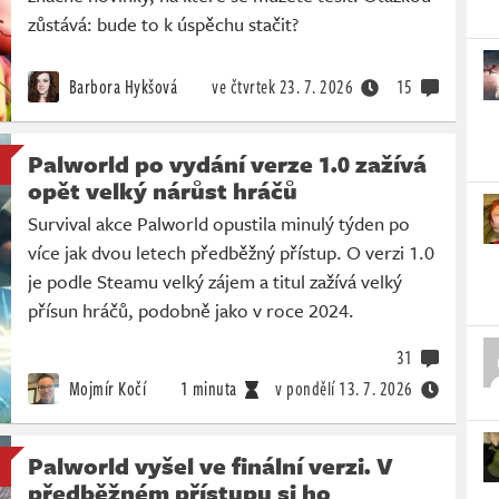
zůstává: bude to k úspěchu stačit?
Barbora Hykšová
ve čtvrtek
23. 7. 2026
15
Palworld po vydání verze 1.0 zažívá
opět velký nárůst hráčů
Survival akce Palworld opustila minulý týden po
více jak dvou letech předběžný přístup. O verzi 1.0
je podle Steamu velký zájem a titul zažívá velký
přísun hráčů, podobně jako v roce 2024.
31
Mojmír Kočí
1 minuta
v pondělí
13. 7. 2026
Palworld vyšel ve finální verzi. V
předběžném přístupu si ho