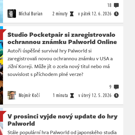
18
Michal Burian
2 minuty
v pátek
12. 6. 2026
Studio Pocketpair si zaregistrovalo
ochrannou známku Palworld Online
Autoři úspěšné survival hry Palworld si
zaregistrovali novou ochrannou známku v USA a
Jižní Koreji. Může jít o zcela nový titul nebo má
souvislost s příchodem plné verze?
9
Mojmír Kočí
1 minuta
v úterý
12. 5. 2026
V prosinci vyjde nový update do hry
Palworld
Stále populární hra Palworld od japonského studia