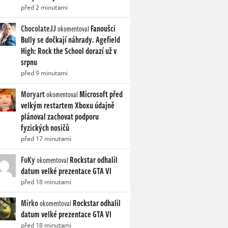
před 2 minutami
ChocolateJJ
Fanoušci
okomentoval
Bully se dočkají náhrady. Agefield
High: Rock the School dorazí už v
srpnu
před 9 minutami
Moryart
Microsoft před
okomentoval
velkým restartem Xboxu údajně
plánoval zachovat podporu
fyzických nosičů
před 17 minutami
FuKy
Rockstar odhalil
okomentoval
datum velké prezentace GTA VI
před 18 minutami
Mirko
Rockstar odhalil
okomentoval
datum velké prezentace GTA VI
před 18 minutami