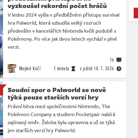
vyzkoušel rekordní počet hráčů
V lednu 2024 vyšla v předběžném přístupu survival
hra Palworld, která vzbudila velký rozruch
především v kancelářích Nintenda kvůli podobě s
Pokémony. Po více jak dvou letech vychází v plné
verzi.
16
Mojmír Kočí
1 minuta
v pátek
10. 7. 2026
Soudní spor o Palworld se nově
týká pouze starších verzí hry
Právní bitva mezi společnostmi Nintendo, The
Pokémon Company a studiem Pocketpair nabírá
zajímavý směr. Žaloba byla upravena a už se týká
jen starších verzí hry Palworld.