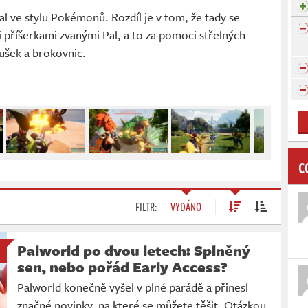
al ve stylu Pokémonů. Rozdíl je v tom, že tady se
i příšerkami zvanými Pal, a to za pomoci střelných
ušek a brokovnic.
C
FILTR:
VYDÁNO
Palworld po dvou letech: Splněný
sen, nebo pořád Early Access?
Palworld konečně vyšel v plné parádě a přinesl
značné novinky, na které se můžete těšit. Otázkou