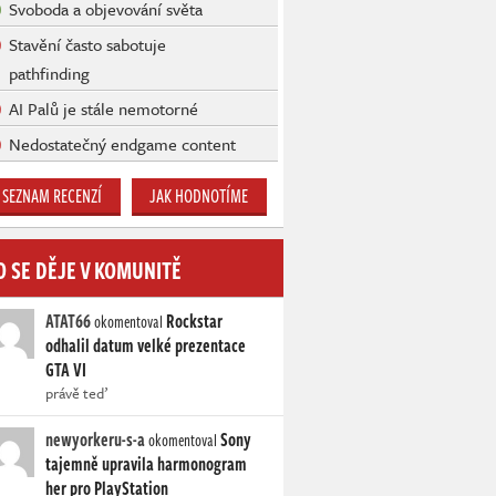
Svoboda a objevování světa
Stavění často sabotuje
pathfinding
AI Palů je stále nemotorné
Nedostatečný endgame content
SEZNAM RECENZÍ
JAK HODNOTÍME
O SE DĚJE V KOMUNITĚ
ATAT66
Rockstar
okomentoval
odhalil datum velké prezentace
GTA VI
právě teď
newyorkeru-s-a
Sony
okomentoval
tajemně upravila harmonogram
her pro PlayStation