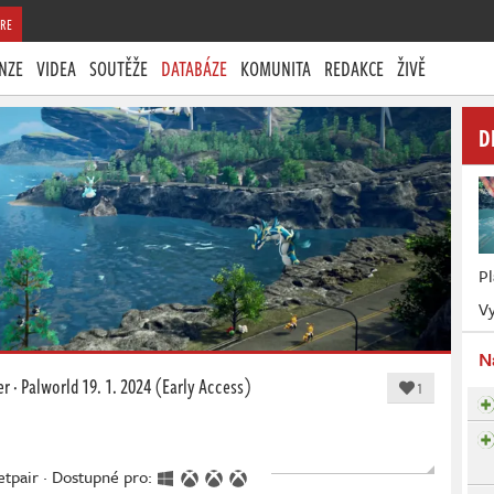
RE
NZE
VIDEA
SOUTĚŽE
DATABÁZE
KOMUNITA
REDAKCE
ŽIVĚ
D
P
Vy
N
er
·
Palworld
19. 1. 2024 (Early Access)
1
etpair · Dostupné pro: