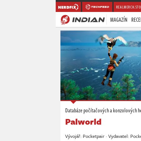
REALMERCH.STO
MAGAZÍN
RECE
Databáze počítačových a konzolových h
Palworld
Vývojář: Pocketpair · Vydavatel: Pock