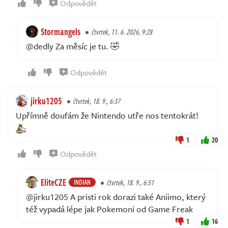
Odpovědět
Stormangels
čtvrtek, 11. 6. 2026, 9:28
@dedly Za měsíc je tu. 🤣
Odpovědět
jirku1205
čtvrtek, 18. 9., 6:37
Upřímně doufám že Nintendo utře nos tentokrát!
1
20
Odpovědět
EliteCZE
INDIAN
čtvrtek, 18. 9., 6:51
@jirku1205 A pristi rok dorazi také Aniimo, který
též vypadá lépe jak Pokemoni od Game Freak
1
16