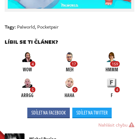
Tagy:
Palworld
,
Pocketpair
LÍBIL SE TI ČLÁNEK?
4
17
159
WOW
MEH
HMMM
5
5
4
ARRGG
HAHA
F
SDÍLET NA FACEBOOK
SDÍLET NA TWITTER
Nahlásit chybu