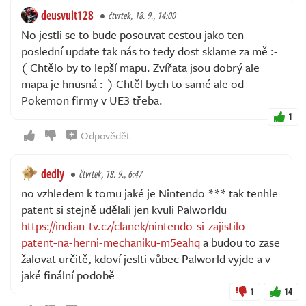
deusvult128
čtvrtek, 18. 9., 14:00
No jestli se to bude posouvat cestou jako ten
poslední update tak nás to tedy dost sklame za mě :-
( Chtělo by to lepší mapu. Zvířata jsou dobrý ale
mapa je hnusná :-) Chtěl bych to samé ale od
Pokemon firmy v UE3 třeba.
1
Odpovědět
dedly
čtvrtek, 18. 9., 6:47
no vzhledem k tomu jaké je Nintendo *** tak tenhle
patent si stejně udělali jen kvuli Palworldu
https://indian-tv.cz/clanek/nintendo-si-zajistilo-
patent-na-herni-mechaniku-m5eahq
a budou to zase
žalovat určitě, kdoví jeslti vůbec Palworld vyjde a v
jaké finální podobě
1
14