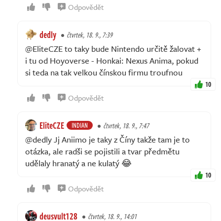
Odpovědět
dedly
čtvrtek, 18. 9., 7:39
@EliteCZE to taky bude Nintendo určitě žalovat +
i tu od Hoyoverse - Honkai: Nexus Anima, pokud
si teda na tak velkou čínskou firmu troufnou
10
Odpovědět
EliteCZE
INDIAN
čtvrtek, 18. 9., 7:47
@dedly Jj Aniimo je taky z Číny takže tam je to
otázka, ale radši se pojistili a tvar předmětu
udělaly hranatý a ne kulatý 😂
10
Odpovědět
deusvult128
čtvrtek, 18. 9., 14:01