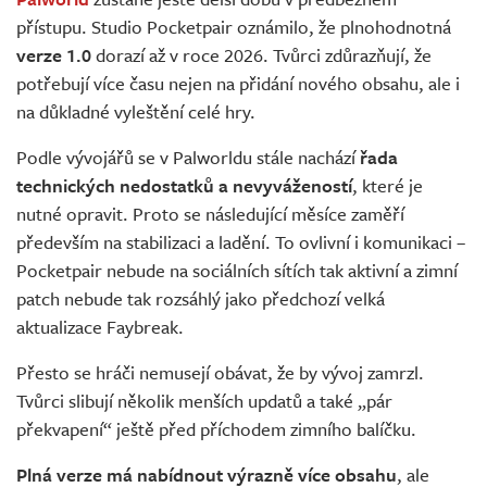
Živě
přístupu. Studio Pocketpair oznámilo, že plnohodnotná
verze 1.0
dorazí až v roce 2026. Tvůrci zdůrazňují, že
potřebují více času nejen na přidání nového obsahu, ale i
na důkladné vyleštění celé hry.
Podle vývojářů se v Palworldu stále nachází
řada
technických nedostatků a nevyvážeností
, které je
nutné opravit. Proto se následující měsíce zaměří
především na stabilizaci a ladění. To ovlivní i komunikaci –
Pocketpair nebude na sociálních sítích tak aktivní a zimní
patch nebude tak rozsáhlý jako předchozí velká
aktualizace Faybreak.
Přesto se hráči nemusejí obávat, že by vývoj zamrzl.
Tvůrci slibují několik menších updatů a také „pár
překvapení“ ještě před příchodem zimního balíčku.
Plná verze má nabídnout výrazně více obsahu
, ale