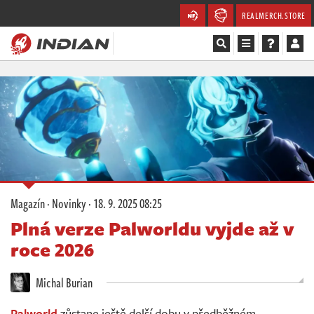
REALMERCH.STORE
Magazín
Recenze
Videa
Soutěže
Magazín
·
Novinky
·
18. 9. 2025 08:25
Databáze
Plná verze Palworldu vyjde až v
roce 2026
Komunita
Michal Burian
Redakce
Palworld
zůstane ještě delší dobu v předběžném