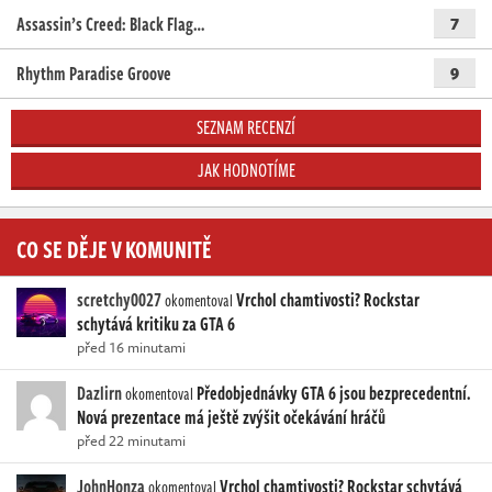
Assassin’s Creed: Black Flag…
7
Rhythm Paradise Groove
9
SEZNAM RECENZÍ
JAK HODNOTÍME
CO SE DĚJE V KOMUNITĚ
scretchy0027
Vrchol chamtivosti? Rockstar
okomentoval
schytává kritiku za GTA 6
před 16 minutami
Dazlirn
Předobjednávky GTA 6 jsou bezprecedentní.
okomentoval
Nová prezentace má ještě zvýšit očekávání hráčů
před 22 minutami
JohnHonza
Vrchol chamtivosti? Rockstar schytává
okomentoval