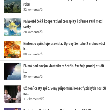
roku
32 komentářů
Palworld čeká kooperativní crossplay i přenos Palů mezi
světy
28 komentářů
Nintendo zpřísňuje pravidla. Úpravy Switche 2 mohou vést
k…
80 komentářů
EA má pod novým vlastníkem šetřit. Zvažuje prodej studií
i…
50 komentářů
Už není cesty zpět. Sony připomíná konec fyzických nosičů
na…
119 komentářů