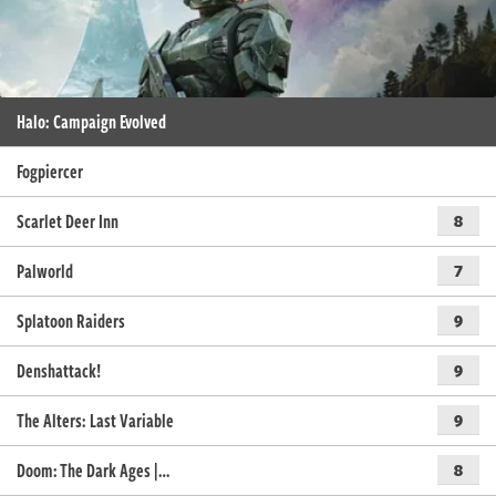
Halo: Campaign Evolved
Fogpiercer
Scarlet Deer Inn
8
Palworld
7
Splatoon Raiders
9
Denshattack!
9
The Alters: Last Variable
9
Doom: The Dark Ages |…
8