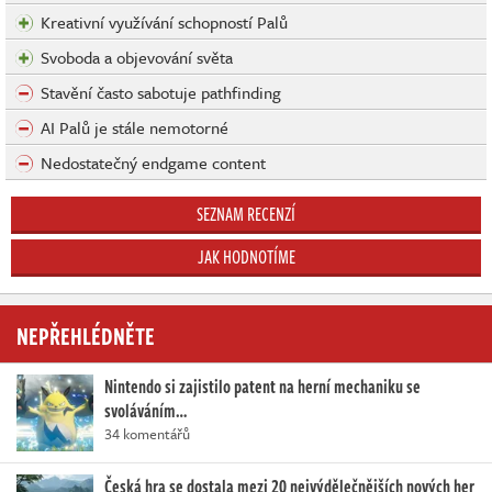
Kreativní využívání schopností Palů
Svoboda a objevování světa
Stavění často sabotuje pathfinding
AI Palů je stále nemotorné
Nedostatečný endgame content
SEZNAM RECENZÍ
JAK HODNOTÍME
NEPŘEHLÉDNĚTE
Nintendo si zajistilo patent na herní mechaniku se
svoláváním…
34 komentářů
Česká hra se dostala mezi 20 nejvýdělečnějších nových her