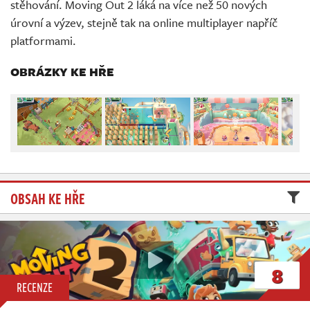
stěhování. Moving Out 2 láká na více než 50 nových
Živě
úrovní a výzev, stejně tak na online multiplayer napříč
platformami.
OBRÁZKY KE HŘE
OBSAH KE HŘE
8
RECENZE