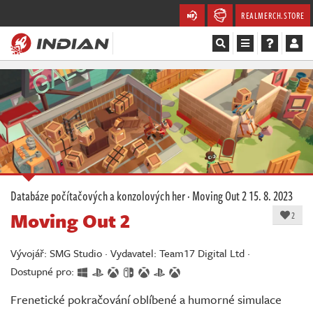
REALMERCH.STORE
Magazín
Recenze
Videa
Soutěže
Databáze počítačových a konzolových her
·
Moving Out 2
15. 8. 2023
Moving Out 2
Databáze
2
Komunita
Vývojář: SMG Studio · Vydavatel: Team17 Digital Ltd ·
Dostupné pro:
Redakce
Frenetické pokračování oblíbené a humorné simulace