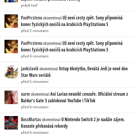
právě teď
PanPrcstenu
Už není cesty zpět. Sony připomíná
okomentoval
konec fyzických nosičů na krabicích PlayStationu 5
před 2 minutami
PanPrcstenu
Už není cesty zpět. Sony připomíná
okomentoval
konec fyzických nosičů na krabicích PlayStationu 5
před 4 minutami
jankslavik
Ustup Akolytko, Devátá Jedi je nové dno
okomentoval
Star Wars seriálů
před 5 minutami
narm
Ani Larian neunikl cenzuře. Oficiální stream z
okomentoval
Baldur's Gate 3 zablokoval YouTube i TikTok
před 6 minutami
BossMartas
O Nintendo Switch 2 je nadále zájem.
okomentoval
Konzole překonává rekordy
před 6 minutami