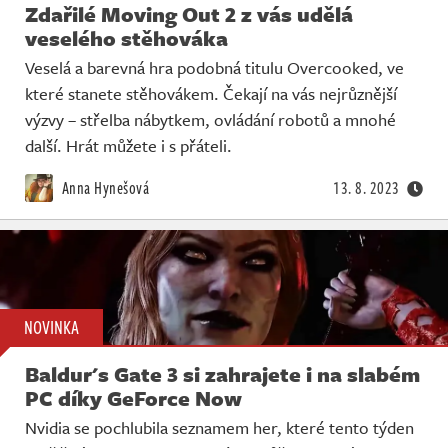
Zdařilé Moving Out 2 z vás udělá
veselého stěhováka
Veselá a barevná hra podobná titulu Overcooked, ve
které stanete stěhovákem. Čekají na vás nejrůznější
výzvy – střelba nábytkem, ovládání robotů a mnohé
další. Hrát můžete i s přáteli.
Anna Hynešová
13. 8. 2023
NOVINKA
Baldur's Gate 3 si zahrajete i na slabém
PC díky GeForce Now
Nvidia se pochlubila seznamem her, které tento týden