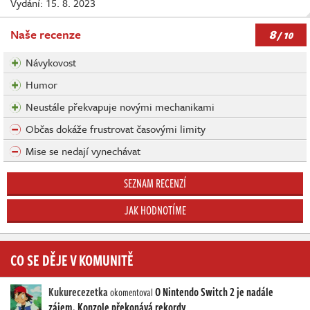
Vydání: 15. 8. 2023
8
Naše recenze
/ 10
Návykovost
Humor
Neustále překvapuje novými mechanikami
Občas dokáže frustrovat časovými limity
Mise se nedají vynechávat
SEZNAM RECENZÍ
JAK HODNOTÍME
CO SE DĚJE V KOMUNITĚ
Kukurecezetka
O Nintendo Switch 2 je nadále
okomentoval
zájem. Konzole překonává rekordy