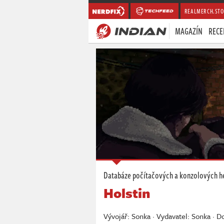
REALMERCH.STO
MAGAZÍN
RECE
Databáze počítačových a konzolových h
Holstin
Vývojář: Sonka · Vydavatel: Sonka · 