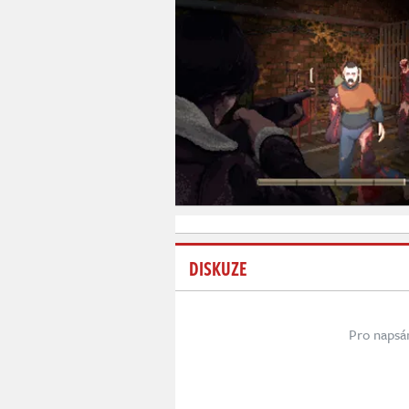
DISKUZE
Pro napsá