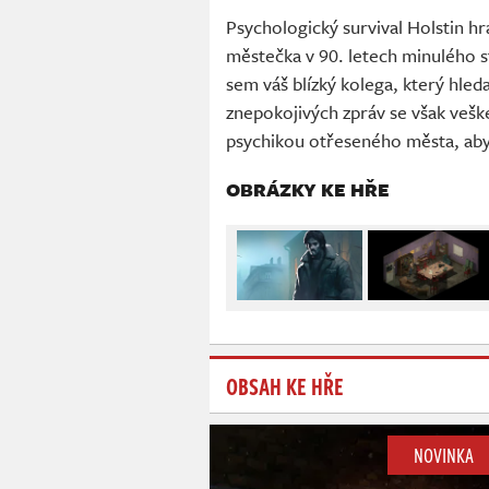
Psychologický survival Holstin h
městečka v 90. letech minulého st
sem váš blízký kolega, který hled
znepokojivých zpráv se však veške
psychikou otřeseného města, abyst
OBRÁZKY KE HŘE
OBSAH KE HŘE
NOVINKA