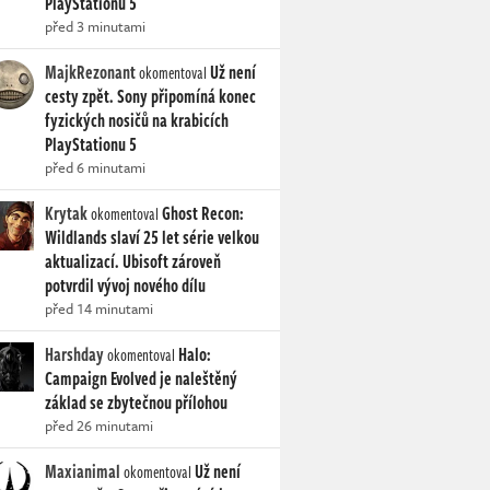
PlayStationu 5
před 3 minutami
MajkRezonant
Už není
okomentoval
cesty zpět. Sony připomíná konec
fyzických nosičů na krabicích
PlayStationu 5
před 6 minutami
Krytak
Ghost Recon:
okomentoval
Wildlands slaví 25 let série velkou
aktualizací. Ubisoft zároveň
potvrdil vývoj nového dílu
před 14 minutami
Harshday
Halo:
okomentoval
Campaign Evolved je naleštěný
základ se zbytečnou přílohou
před 26 minutami
Maxianimal
Už není
okomentoval