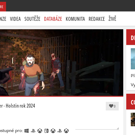
RE
NZE
VIDEA
SOUTĚŽE
DATABÁZE
KOMUNITA
REDAKCE
ŽIVĚ
D
P
Vy
C
er
·
Holstin
rok 2024
0
Dostupné pro: