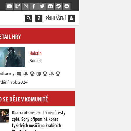
PŘIHLÁŠENÍ
ETAIL HRY
Holstin
Sonka
latformy:
dání: rok 2024
O SE DĚJE V KOMUNITĚ
Dharra
Už není cesty
okomentoval
zpět. Sony připomíná konec
fyzických nosičů na krabicích