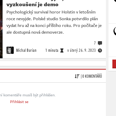
vyzkoušení je demo
Psychologický survival horor Holstin v letošním
roce nevyjde. Polské studio Sonka potvrdilo plán
vydat hru až na konci příštího roku. Pro počítače je
ale dostupná nová demoverze.
7
Michal Burian
1 minuta
v úterý
26. 9. 2023
| 0 KOMENTÁŘŮ
ní komentáře musíš být přihlášen.
Přihlásit se