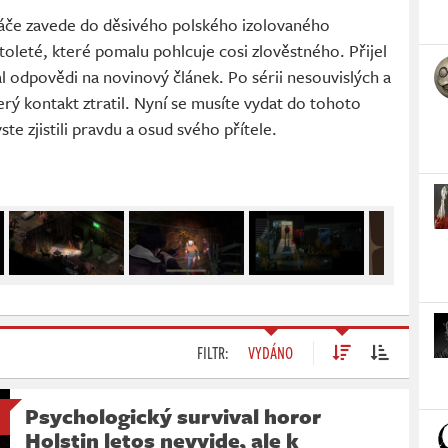
ráče zavede do děsivého polského izolovaného
oleté, které pomalu pohlcuje cosi zlověstného. Přijel
al odpovědi na novinový článek. Po sérii nesouvislých a
rý kontakt ztratil. Nyní se musíte vydat do tohoto
e zjistili pravdu a osud svého přítele.
FILTR:
VYDÁNO
Psychologický survival horor
Holstin letos nevyjde, ale k