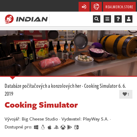
REALMERCH.STORE
Magazín
Recenze
Videa
Soutěže
Databáze počítačových a konzolových her
·
Cooking Simulator
6. 6.
2019
Databáze
1
Cooking Simulator
Komunita
Vývojář: Big Cheese Studio · Vydavatel: PlayWay S.A. ·
Redakce
Dostupné pro: