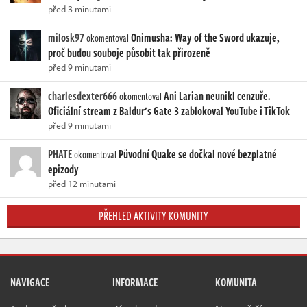
před 3 minutami
milosk97
Onimusha: Way of the Sword ukazuje,
okomentoval
proč budou souboje působit tak přirozeně
před 9 minutami
charlesdexter666
Ani Larian neunikl cenzuře.
okomentoval
Oficiální stream z Baldur's Gate 3 zablokoval YouTube i TikTok
před 9 minutami
PHATE
Původní Quake se dočkal nové bezplatné
okomentoval
epizody
před 12 minutami
PŘEHLED AKTIVITY KOMUNITY
NAVIGACE
INFORMACE
KOMUNITA