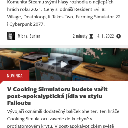
Komunita Steamu svými hlasy rozhodla o nejlepších
hrách roku 2021. Ceny si odnáší Resident Evil 8:
Village, Deathloop, It Takes Two, Farming Simulator 22
i Cyberpunk 2077.
Michal Burian
2 minuty
4. 1. 2022
NOVINKA
V Cooking Simulatoru budete vařit
post-apokalyptická jídla ve stylu
Falloutu
Vývojáři oznámili dodatečný balíček Shelter. Ten hráče
Cooking Simulatoru zavede do kuchyně v
protiatomovém krytu. V post-apokalyptickém světě