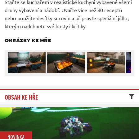
Staňte se kuchařem v realistické kuchyni vybavené všemi
Živě
druhy vybavení a nádobí. Uvařte více než 80 receptů
nebo použijte desítky surovin a připravte speciální jídlo,
kterým nadchnete své hosty i kritiky.
OBRÁZKY KE HŘE
OBSAH KE HŘE
NOVINKA