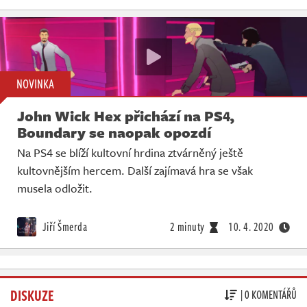
NOVINKA
John Wick Hex přichází na PS4,
Boundary se naopak opozdí
Na PS4 se blíží kultovní hrdina ztvárněný ještě
kultovnějším hercem. Další zajímavá hra se však
musela odložit.
Jiří Šmerda
2 minuty
10. 4. 2020
DISKUZE
| 0 KOMENTÁŘŮ