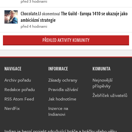
před 3 hodinami
ChocolateJJ
The Guild - Europa 1410 se ukazuje jako
okomentoval
ambiciózní strategie
před 4 hodinami
PŘEHLED AKTIVITY KOMUNITY
NAVIGACE
INFORMACE
KOMUNITA
Archiv pořadu
Zásady ochrany
Nejnovější
příspěvky
Redakce pořadu
Pravidla užívání
Žebříček uživatelů
RSS Atom Feed
Jak hodnotíme
NerdFix
Inzerce na
Indianovi
Indian je herní projekt sdružující hráče a hráčky všeho věku