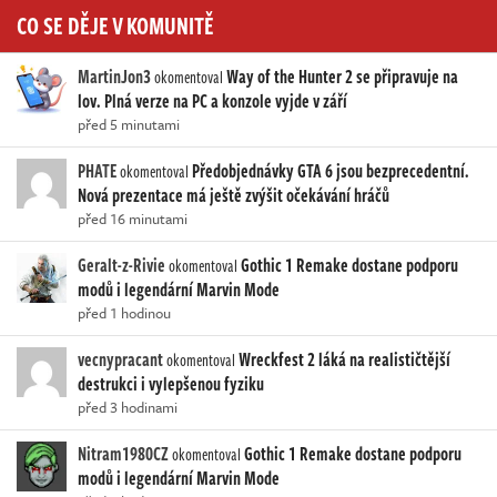
CO SE DĚJE V KOMUNITĚ
MartinJon3
Way of the Hunter 2 se připravuje na
okomentoval
lov. Plná verze na PC a konzole vyjde v září
před 5 minutami
PHATE
Předobjednávky GTA 6 jsou bezprecedentní.
okomentoval
Nová prezentace má ještě zvýšit očekávání hráčů
před 16 minutami
Geralt-z-Rivie
Gothic 1 Remake dostane podporu
okomentoval
modů i legendární Marvin Mode
před 1 hodinou
vecnypracant
Wreckfest 2 láká na realističtější
okomentoval
destrukci i vylepšenou fyziku
před 3 hodinami
Nitram1980CZ
Gothic 1 Remake dostane podporu
okomentoval
modů i legendární Marvin Mode