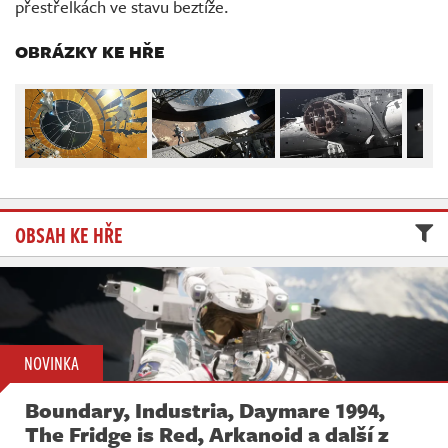
přestřelkách ve stavu beztíže.
Živě
OBRÁZKY KE HŘE
OBSAH KE HŘE
NOVINKA
Boundary, Industria, Daymare 1994,
The Fridge is Red, Arkanoid a další z