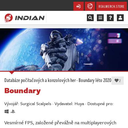
REALMERCH.STORE
Magazín
Recenze
Videa
Soutěže
Databáze počítačových a konzolových her
·
Boundary
léto 2020
2
Boundary
Databáze
Komunita
Vývojář: Surgical Scalpels · Vydavatel: Huya · Dostupné pro:
Redakce
Vesmírné FPS, založené převážně na multiplayerových