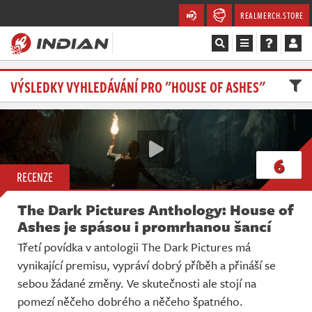
REALMERCH.STORE
Magazín
VÝSLEDKY VYHLEDÁVÁNÍ PRO "HOUSE OF ASHES"
Recenze
Videa
6
RECENZE
Soutěže
The Dark Pictures Anthology: House of
Databáze
Ashes je spásou i promrhanou šancí
Třetí povídka v antologii The Dark Pictures má
Komunita
vynikající premisu, vypráví dobrý příběh a přináší se
sebou žádané změny. Ve skutečnosti ale stojí na
Redakce
pomezí něčeho dobrého a něčeho špatného.