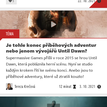
22. 10. 2021
5
TÉMA
Je tohle konec příběhových adventur
nebo jenom vývojářů Until Dawn?
Supermassive Games přišli v roce 2015 se hrou Until
Dawn, která pobláznila herní scénu. Nyní se studio
každým krokem řítí ke svému konci. Anebo jsou to
příběhové adventury, které už ztratili kouzlo?
Tereza Krečová
12 minut
3. 10. 2021