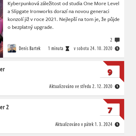
Kyberpunková záležitost od studia One More Level
a Slipgate Ironworks dorazí na novou generaci
konzolí již v roce 2021. Nejlepší na tom je, že půjde
o bezplatný upgrade.
2
Denis Bartek
1 minuta
v sobotu
24. 10. 2020
er
9
Aktualizováno ve středu
2. 12. 2020
er 2
7
Aktualizováno v pátek
1. 3. 2024