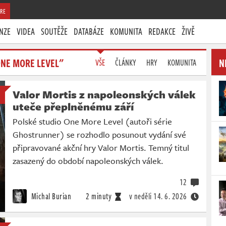
RE
NZE
VIDEA
SOUTĚŽE
DATABÁZE
KOMUNITA
REDAKCE
ŽIVĚ
ONE MORE LEVEL"
N
VŠE
ČLÁNKY
HRY
KOMUNITA
Valor Mortis z napoleonských válek
uteče přeplněnému září
Polské studio One More Level (autoři série
Ghostrunner) se rozhodlo posunout vydání své
připravované akční hry Valor Mortis. Temný titul
zasazený do období napoleonských válek.
12
Michal Burian
2 minuty
v neděli
14. 6. 2026