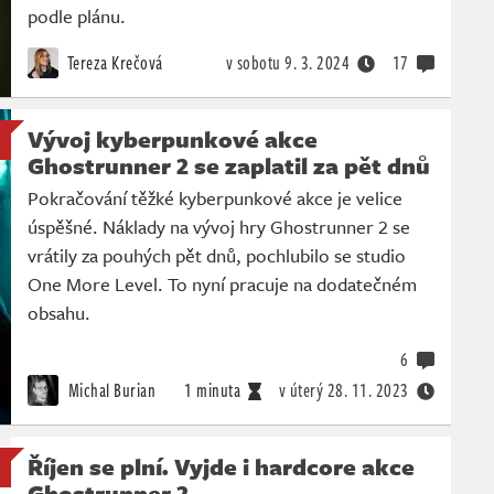
podle plánu.
Tereza Krečová
v sobotu
9. 3. 2024
17
Vývoj kyberpunkové akce
Ghostrunner 2 se zaplatil za pět dnů
Pokračování těžké kyberpunkové akce je velice
úspěšné. Náklady na vývoj hry Ghostrunner 2 se
vrátily za pouhých pět dnů, pochlubilo se studio
One More Level. To nyní pracuje na dodatečném
obsahu.
6
Michal Burian
1 minuta
v úterý
28. 11. 2023
Říjen se plní. Vyjde i hardcore akce
Ghostrunner 2