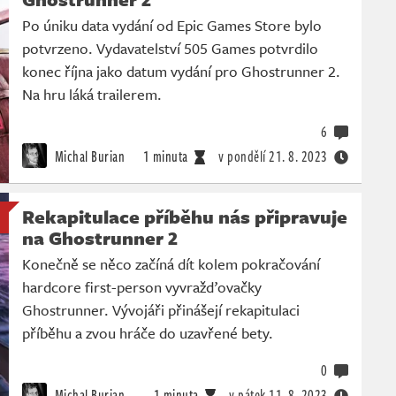
Po úniku data vydání od Epic Games Store bylo
potvrzeno. Vydavatelství 505 Games potvrdilo
konec října jako datum vydání pro Ghostrunner 2.
Na hru láká trailerem.
6
Michal Burian
1 minuta
v pondělí
21. 8. 2023
Rekapitulace příběhu nás připravuje
na Ghostrunner 2
Konečně se něco začíná dít kolem pokračování
hardcore first-person vyvražďovačky
Ghostrunner. Vývojáři přinášejí rekapitulaci
příběhu a zvou hráče do uzavřené bety.
0
Michal Burian
1 minuta
v pátek
11. 8. 2023