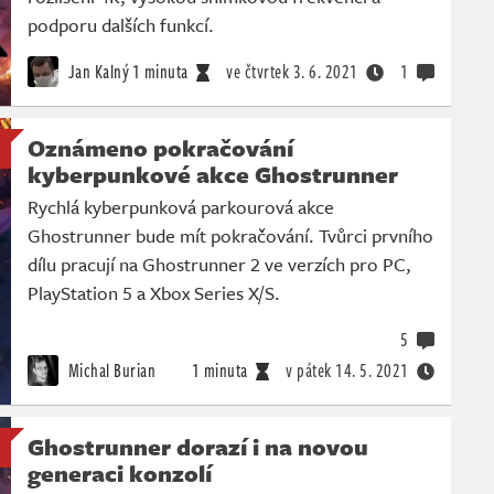
podporu dalších funkcí.
Jan Kalný
1 minuta
ve čtvrtek
3. 6. 2021
1
Oznámeno pokračování
kyberpunkové akce Ghostrunner
Rychlá kyberpunková parkourová akce
Ghostrunner bude mít pokračování. Tvůrci prvního
dílu pracují na Ghostrunner 2 ve verzích pro PC,
PlayStation 5 a Xbox Series X/S.
5
Michal Burian
1 minuta
v pátek
14. 5. 2021
Ghostrunner dorazí i na novou
generaci konzolí