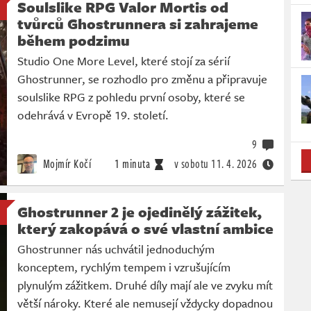
Soulslike RPG Valor Mortis od
tvůrců Ghostrunnera si zahrajeme
během podzimu
Studio One More Level, které stojí za sérií
Ghostrunner, se rozhodlo pro změnu a připravuje
soulslike RPG z pohledu první osoby, které se
odehrává v Evropě 19. století.
9
Mojmír Kočí
1 minuta
v sobotu
11. 4. 2026
Ghostrunner 2 je ojedinělý zážitek,
který zakopává o své vlastní ambice
Ghostrunner nás uchvátil jednoduchým
konceptem, rychlým tempem i vzrušujícím
plynulým zážitkem. Druhé díly mají ale ve zvyku mít
větší nároky. Které ale nemusejí vždycky dopadnou