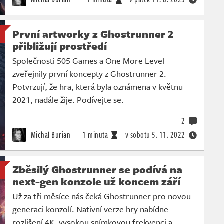
První artworky z Ghostrunner 2
přibližují prostředí
Společnosti 505 Games a One More Level
zveřejnily první koncepty z Ghostrunner 2.
Potvrzují, že hra, která byla oznámena v květnu
2021, nadále žije. Podívejte se.
2
Michal Burian
1 minuta
v sobotu
5. 11. 2022
Zběsilý Ghostrunner se podívá na
next-gen konzole už koncem září
Už za tři měsíce nás čeká Ghostrunner pro novou
generaci konzolí. Nativní verze hry nabídne
rozlišení 4K, vysokou snímkovou frekvenci a