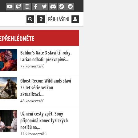
PŘIHLÁŠENÍ
EPŘEHLÉDNĚTE
Baldur's Gate 3 slaví tři roky.
Larian odhalil překvapivé…
77 komentářů
Ghost Recon: Wildlands slaví
25 let série velkou
aktualizací.…
43 komentářů
Už není cesty zpět. Sony
připomíná konec fyzických
nosičů na…
116 komentářů