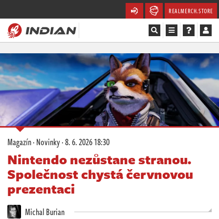
REALMERCH.STORE
Magazín
Recenze
Videa
Soutěže
Magazín
·
Novinky
·
8. 6. 2026 18:30
Databáze
Nintendo nezůstane stranou.
Společnost chystá červnovou
Komunita
prezentaci
Redakce
Michal Burian