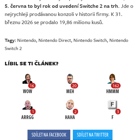
5. června to byl rok od uvedení Switche 2 na trh
. Jde o
nejrychleji prodávanou konzoli v historii firmy. K 31.
březnu 2026 se prodalo 19,86 milionu kusů.
Tagy:
Nintendo
,
Nintendo Direct
,
Nintendo Switch
,
Nintendo
Switch 2
LÍBIL SE TI ČLÁNEK?
16
20
162
WOW
MEH
HMMM
1
2
3
ARRGG
HAHA
F
SDÍLET NA FACEBOOK
SDÍLET NA TWITTER