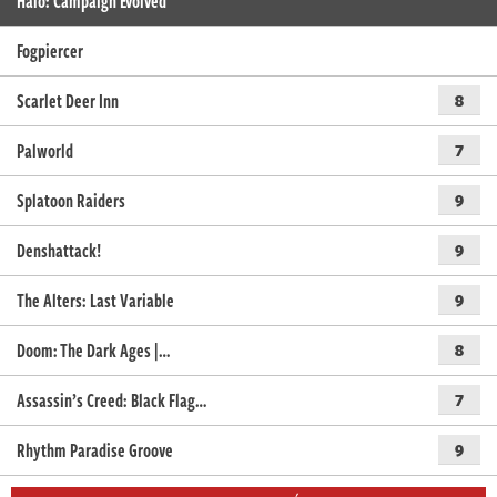
Halo: Campaign Evolved
Fogpiercer
Scarlet Deer Inn
8
Palworld
7
Splatoon Raiders
9
Denshattack!
9
The Alters: Last Variable
9
Doom: The Dark Ages |…
8
Assassin’s Creed: Black Flag…
7
Rhythm Paradise Groove
9