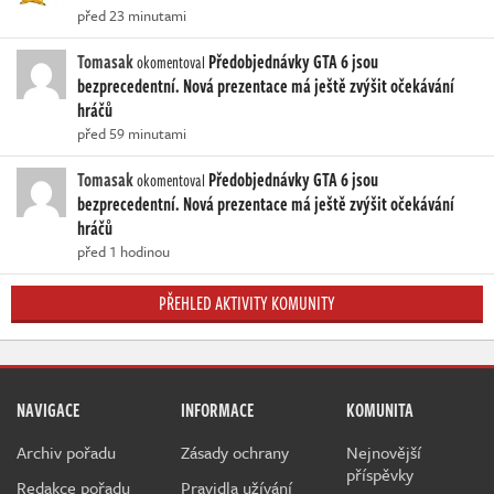
před 23 minutami
Tomasak
Předobjednávky GTA 6 jsou
okomentoval
bezprecedentní. Nová prezentace má ještě zvýšit očekávání
hráčů
před 59 minutami
Tomasak
Předobjednávky GTA 6 jsou
okomentoval
bezprecedentní. Nová prezentace má ještě zvýšit očekávání
hráčů
před 1 hodinou
PŘEHLED AKTIVITY KOMUNITY
NAVIGACE
INFORMACE
KOMUNITA
Archiv pořadu
Zásady ochrany
Nejnovější
příspěvky
Redakce pořadu
Pravidla užívání