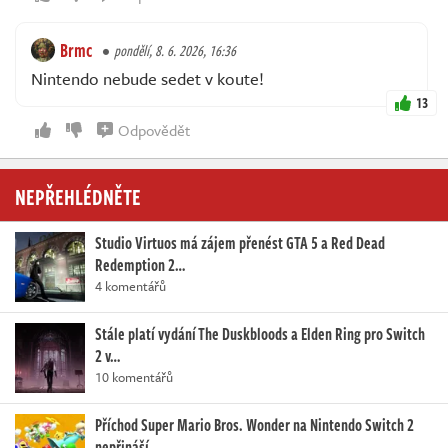
Brmc
pondělí, 8. 6. 2026, 16:36
Nintendo nebude sedet v koute!
13
Odpovědět
NEPŘEHLÉDNĚTE
Studio Virtuos má zájem přenést GTA 5 a Red Dead
Redemption 2…
4 komentářů
Stále platí vydání The Duskbloods a Elden Ring pro Switch
2 v…
10 komentářů
Příchod Super Mario Bros. Wonder na Nintendo Switch 2
nepřináší…