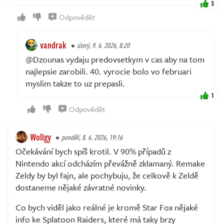
3
Odpovědět
vandrak
úterý, 9. 6. 2026, 8:20
@Dzounas vydaju predovsetkym v cas aby na tom
najlepsie zarobili. 40. vyrocie bolo vo februari
myslim takze to uz prepasli.
1
Odpovědět
Wollgy
pondělí, 8. 6. 2026, 19:16
Očekávání bych spíš krotil. V 90% případů z
Nintendo akcí odcházím převážně zklamaný. Remake
Zeldy by byl fajn, ale pochybuju, že celkově k Zeldě
dostaneme nějaké závratné novinky.
Co bych viděl jako reálné je kromě Star Fox nějaké
info ke Splatoon Raiders, které má taky brzy