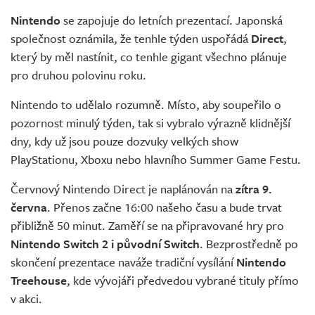
Živě
Nintendo
se zapojuje do letních prezentací. Japonská
společnost oznámila, že tenhle týden uspořádá
Direct
,
který by měl nastínit, co tenhle gigant všechno plánuje
pro druhou polovinu roku.
Nintendo to udělalo rozumně. Místo, aby soupeřilo o
pozornost minulý týden, tak si vybralo výrazně klidnější
dny, kdy už jsou pouze dozvuky velkých show
PlayStationu, Xboxu nebo hlavního Summer Game Festu.
Červnový Nintendo Direct je naplánován na
zítra 9.
června
. Přenos začne 16:00 našeho času a bude trvat
přibližně 50 minut. Zaměří se na připravované hry pro
Nintendo Switch 2
i původní Switch
. Bezprostředně po
skončení prezentace naváže tradiční vysílání
Nintendo
Treehouse
, kde vývojáři předvedou vybrané tituly přímo
v akci.