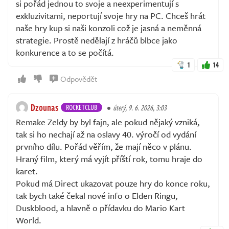
si pořád jednou to svoje a neexperimentují s
exkluzivitami, neportují svoje hry na PC. Chceš hrát
naše hry kup si naši konzoli což je jasná a neměnná
strategie. Prostě nedělají z hráčů blbce jako
konkurence a to se počítá.
1
14
Odpovědět
Dzounas
ROCKETCLUB
úterý, 9. 6. 2026, 3:03
Remake Zeldy by byl fajn, ale pokud nějaký vzniká,
tak si ho nechají až na oslavy 40. výročí od vydání
prvního dílu. Pořád věřím, že mají něco v plánu.
Hraný film, který má vyjít příští rok, tomu hraje do
karet.
Pokud má Direct ukazovat pouze hry do konce roku,
tak bych také čekal nové info o Elden Ringu,
Duskblood, a hlavně o přídavku do Mario Kart
World.