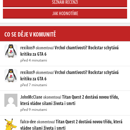
SEZNAM RECENZÍ
JAK HODNOTÍME
CO SE DĚJE V KOMUNITĚ
rexikos9
Vrchol chamtivosti? Rockstar schytává
okomentoval
kritiku za GTA 6
před 4 minutami
rexikos9
Vrchol chamtivosti? Rockstar schytává
okomentoval
kritiku za GTA 6
před 7 minutami
JohnMcClane
Titan Quest 2 dostává novou třídu,
okomentoval
která vládne silami života i smrti
před 9 minutami
falco-dee
Titan Quest 2 dostává novou třídu, která
okomentoval
vládne silami života i smrti