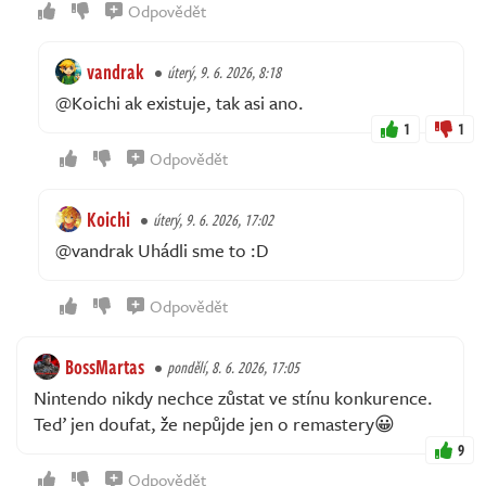
Odpovědět
vandrak
úterý, 9. 6. 2026, 8:18
@Koichi ak existuje, tak asi ano.
1
1
Odpovědět
Koichi
úterý, 9. 6. 2026, 17:02
@vandrak Uhádli sme to :D
Odpovědět
BossMartas
pondělí, 8. 6. 2026, 17:05
Nintendo nikdy nechce zůstat ve stínu konkurence.
Teď jen doufat, že nepůjde jen o remastery😀
9
Odpovědět