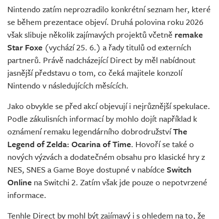
Nintendo zatím neprozradilo konkrétní seznam her, které
se během prezentace objeví. Druhá polovina roku 2026
však slibuje několik zajímavých projektů včetně
remake
Star Foxe
(vychází 25. 6.) a řady titulů od externích
partnerů. Právě nadcházející Direct by měl nabídnout
jasnější představu o tom, co čeká majitele konzolí
Nintendo v následujících měsících.
Jako obvykle se před akcí objevují i nejrůznější spekulace.
Podle zákulisních informací by mohlo dojít například k
oznámení remaku legendárního dobrodružství
The
Legend of Zelda: Ocarina of Time
. Hovoří se také o
nových výzvách a dodatečném obsahu pro klasické hry z
NES, SNES a Game Boye dostupné v nabídce
Switch
Online
na Switchi 2. Zatím však jde pouze o nepotvrzené
informace.
Tenhle Direct by mohl být zajímavý i s ohledem na to, že