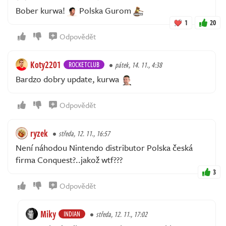
Bober kurwa!
Polska Gurom
1
20
Odpovědět
Koty2201
ROCKETCLUB
pátek, 14. 11., 4:38
Bardzo dobry update, kurwa
Odpovědět
ryzek
středa, 12. 11., 16:57
Není náhodou Nintendo distributor Polska česká
firma Conquest?..jakož wtf???
3
Odpovědět
Miky
INDIAN
středa, 12. 11., 17:02