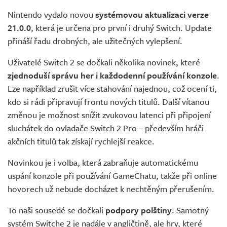
Živě
Nintendo vydalo novou
systémovou aktualizaci verze
21.0.0
, která je určena pro první i druhý Switch. Update
přináší řadu drobných, ale užitečných vylepšení.
Uživatelé Switch 2 se dočkali několika novinek, které
zjednoduší správu her i každodenní používání konzole
.
Lze například zrušit více stahování najednou, což ocení ti,
kdo si rádi připravují frontu nových titulů. Další vítanou
změnou je možnost snížit zvukovou latenci při připojení
sluchátek do ovladače Switch 2 Pro – především hráči
akčních titulů tak získají rychlejší reakce.
Novinkou je i volba, která zabraňuje automatickému
uspání konzole při používání GameChatu, takže při online
hovorech už nebude docházet k nechtěným přerušením.
To naši sousedé se dočkali
podpory polštiny
. Samotný
systém Switche 2 je nadále v angličtině, ale hry, které