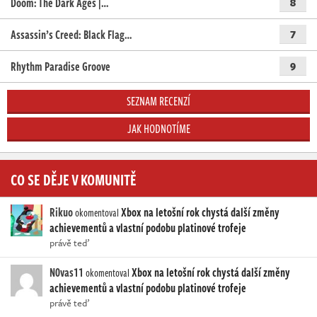
Doom: The Dark Ages |…
8
Assassin’s Creed: Black Flag…
7
Rhythm Paradise Groove
9
SEZNAM RECENZÍ
JAK HODNOTÍME
CO SE DĚJE V KOMUNITĚ
Rikuo
Xbox na letošní rok chystá další změny
okomentoval
achievementů a vlastní podobu platinové trofeje
právě teď
N0vas11
Xbox na letošní rok chystá další změny
okomentoval
achievementů a vlastní podobu platinové trofeje
právě teď