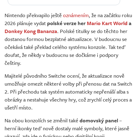
Nintendo překvapilo ještě
oznámením
, že na začátku roku
2026 plánuje vydat
polské verze her
Mario Kart World
a
Donkey Kong Bananza
. Polské titulky se do těchto her
dostanou formou bezplatné aktualizace. V budoucnu se
očekává také překlad celého systému konzole. Tak teď
doufat, že někdy v budoucnu se dočkáme i podpory
češtiny.
Majitelé původního Switche ocení, že aktualizace nově
umožňuje omezit některé volby při přenosu dat na Switch
2. Při přechodu tak systém automaticky nepřenáší alba s
obrázky a nestahuje všechny hry, což zrychlí celý proces a
ušetří místo.
Na obou konzolích se změnil také
domovský panel
–
herní ikonky teď nově dostaly malé symboly, které jasně
ukazují, zda jde o fyzickou nebo digitální kopii.