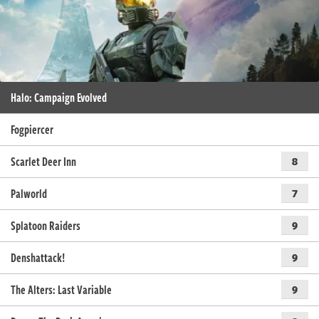
Halo: Campaign Evolved
Fogpiercer
Scarlet Deer Inn
8
Palworld
7
Splatoon Raiders
9
Denshattack!
9
The Alters: Last Variable
9