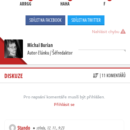
ARRGG
HAHA
F
SDÍLET NA FACEBOOK
SDÍLET NA TWITTER
Nahlásit chybu
Michal Burian
Autor článku / Šéfredaktor
DISKUZE
| 11 KOMENTÁŘŮ
Pro napsání komentáře musíš být přihlášen.
Přihlásit se
Stando
středa, 12. 11., 9:23