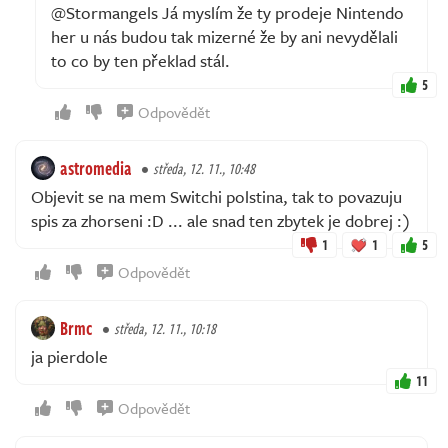
@Stormangels Já myslím že ty prodeje Nintendo
her u nás budou tak mizerné že by ani nevydělali
to co by ten překlad stál.
5
Odpovědět
astromedia
středa, 12. 11., 10:48
Objevit se na mem Switchi polstina, tak to povazuju
spis za zhorseni :D ... ale snad ten zbytek je dobrej :)
1
1
5
Odpovědět
Brmc
středa, 12. 11., 10:18
ja pierdole
11
Odpovědět