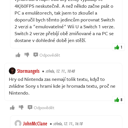
4K/60FPS neskutečně. A než někdo začne psát o
PC a emulátorech, tak jsem to zkoušel a
doporučil bych těmto jedincům porovnat Switch
2 verzi a "emulovatelné" Wii U a Switch 1 verze.
Switch 2 verze přebíjí obě zmiňované a na PC se
dostane v dohledné době jen stěží.
1
Odpovědět
Stormangels
středa, 12. 11., 10:48
Hry od Nintenda zas nemají tolik textu, když to
zvládne Sony s hrami kde je hromada textu, proč ne
Nintendo.
8
Odpovědět
JohnMcClane
středa, 12. 11., 16:18