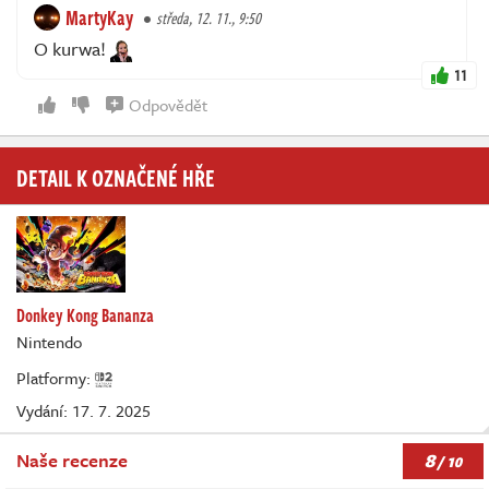
MartyKay
středa, 12. 11., 9:50
O kurwa!
11
Odpovědět
DETAIL K OZNAČENÉ HŘE
Donkey Kong Bananza
Nintendo
Platformy:
Vydání: 17. 7. 2025
8
Naše recenze
/ 10