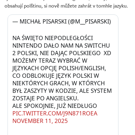
obsahují polštinu, si nově můžete zahrát v tomhle jazyku.
— MICHAŁ PISARSKI (@M__PISARSKI) 
NA ŚWIĘTO NIEPODLEGŁOŚCI 
NINTENDO DAŁO NAM NA SWITCHU 
2 POLSKI, NIE DAJĄC POLSKIEGO  XD
MOŻEMY TERAZ WYBRAĆ W 
JĘZYKACH OPCJĘ POLISH/ENGLISH, 
CO ODBLOKUJE JĘZYK POLSKI W 
NIEKTÓRYCH GRACH, W KTÓRYCH 
BYŁ ZASZYTY W KODZIE, ALE SYSTEM 
ZOSTAJE PO ANGIELSKU.
ALE SPOKOJNIE, JUŻ NIEDŁUGO 
PIC.TWITTER.COM/J9N871ROEA
NOVEMBER 11, 2025