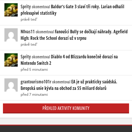
Sprity
Baldur's Gate 3 slaví tři roky. Larian odhalil
okomentoval
překvapivé statistiky
právě teď
N0vas11
Fanoušci Bully se dočkají náhrady. Agefield
okomentoval
High: Rock the School dorazí už v srpnu
právě teď
Sprity
Diablo 4 od Blizzardu konečně dorazí na
okomentoval
Nintendo Switch 2
před 5 minutami
grantourismo101r
EA je už prakticky saúdská.
okomentoval
Evropská unie kývla na obchod za 55 miliard dolarů
před 7 minutami
PŘEHLED AKTIVITY KOMUNITY