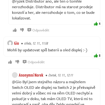
@ryzek Distributor ano, ale ten o tomhle
nerozhoduje. Distributor má na starost prodeje
konzolí a her, ale nerozhoduje o tom, co se bude
lokalizovat.
4
Odpovědět
Gio
středa, 12. 11., 11:58
Mohli by updatovat spíš baterii a oled displej :-)
8
Odpovědět
Anonymní Norek
čtvrtek, 13. 11., 12:11
@Gio Byl jsem stejného názoru a majitelem
Switch OLED ale displej na Switch 2 je překvapivě
velmi dobrý a vůbec mi na něm OLED nechybí a
pokud je v doku, tak mám OLED TV, která mi to
vynahradí a např. oba díly Zeldy vypadají ve