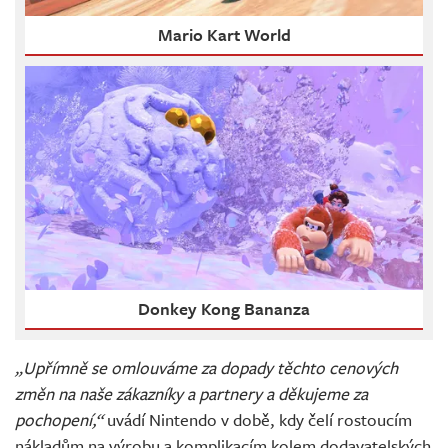
Mario Kart World
Donkey Kong Bananza
„Upřímně se omlouváme za dopady těchto cenových
změn na naše zákazníky a partnery a děkujeme za
pochopení,“
uvádí Nintendo v době, kdy čelí rostoucím
nákladům na výrobu a komplikacím kolem dodavatelských