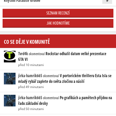
Rhythm Paradise Groove
SEZNAM RECENZÍ
JAK HODNOTÍME
CO SE DĚJE V KOMUNITĚ
Tvrd4k
Rockstar odhalil datum velké prezentace
okomentoval
GTA VI
před 10 minutami
jirka-hamrik665
V portorickém thrilleru Esta Isla se
okomentoval
mladý rybář zaplete do světa zločinu a násilí
před 49 minutami
jirka-hamrik665
Po grafikách a pamětech přijdou na
okomentoval
řadu základní desky
před 50 minutami