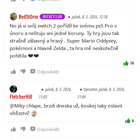
BedStOrm
ROCKETCLUB
pátek, 8. 5. 2026, 12:18
No já si svůj switch 2 pořídil ke svému ps5 Pro v
únoru a nelituju ani jedné koruny. Ty hry jsou tak
strašně zábavný a hravý . Super Mario Oddysey,
pokémoni a hlavně Zelda , ta hra mě neskutečně
pohltila ❤️❤️
14
Odpovědět
pátek, 8. 5. 2026,
Upraveno
pátek, 8. 5. 2026,
FletcherHill
11:03
11:04
@Miky chlape, brzdi dneska už, koukej taky oslavit
vítězství!
6
Odpovědět