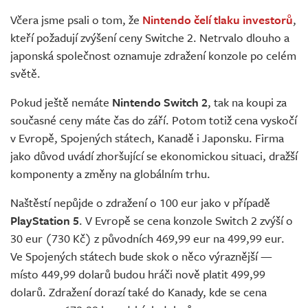
Živě
Včera jsme psali o tom, že
Nintendo čelí tlaku investorů
,
kteří požadují zvýšení ceny Switche 2. Netrvalo dlouho a
japonská společnost oznamuje zdražení konzole po celém
světě.
Pokud ještě nemáte
Nintendo Switch 2
, tak na koupi za
současné ceny máte čas do září. Potom totiž cena vyskočí
v Evropě, Spojených státech, Kanadě i Japonsku. Firma
jako důvod uvádí zhoršující se ekonomickou situaci, dražší
komponenty a změny na globálním trhu.
Naštěstí nepůjde o zdražení o 100 eur jako v případě
PlayStation 5
. V Evropě se cena konzole Switch 2 zvýší o
30 eur (730 Kč) z původních 469,99 eur na 499,99 eur.
Ve Spojených státech bude skok o něco výraznější —
místo 449,99 dolarů budou hráči nově platit 499,99
dolarů. Zdražení dorazí také do Kanady, kde se cena