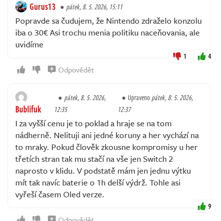
Gurus13
pátek, 8. 5. 2026, 15:11
Popravde sa čudujem, že Nintendo zdraželo konzolu
iba o 30€ Asi trochu menia politiku naceňovania, ale
uvidíme
1
4
Odpovědět
pátek, 8. 5. 2026,
Upraveno
pátek, 8. 5. 2026,
Bublifuk
12:35
12:37
I za vyšší cenu je to poklad a hraje se na tom
nádherně. Nelituji ani jedné koruny a her vychází na
to mraky. Pokud člověk zkousne kompromisy u her
třetích stran tak mu stačí na vše jen Switch 2
naprosto v klidu. V podstatě mám jen jednu výtku
mít tak navíc baterie o 1h delší výdrž. Tohle asi
vyřeší časem Oled verze.
9
Odpovědět