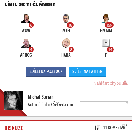
LÍBIL SE TI ČLÁNEK?
6
18
159
WOW
MEH
HMMM
4
8
14
ARRGG
HAHA
F
SDÍLET NA FACEBOOK
SDÍLET NA TWITTER
Nahlásit chybu
Michal Burian
Autor článku / Šéfredaktor
DISKUZE
| 11 KOMENTÁŘŮ