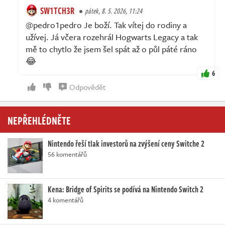
SW1TCH3R
pátek, 8. 5. 2026, 11:24
@pedro1pedro Je boží. Tak vítej do rodiny a
užívej. Já včera rozehrál Hogwarts Legacy a tak
mě to chytlo že jsem šel spát až o půl páté ráno
😂
6
Odpovědět
NEPŘEHLÉDNĚTE
Nintendo řeší tlak investorů na zvýšení ceny Switche 2
56 komentářů
Kena: Bridge of Spirits se podívá na Nintendo Switch 2
4 komentářů