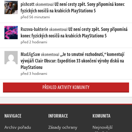
pishcott
Už není cesty zpět. Sony připomíná konec
okomentoval
fyzických nosičů na krabicích PlayStationu 5
před 56 minutami
Ruzova-bakterie
Už není cesty zpět. Sony připomíná
okomentoval
konec fyzických nosičů na krabicích PlayStationu 5
před 2 hodinami
MadJigSaw
„Je to smutné rozhodnutí,“ komentují
okomentoval
vývojáři Clair Obscur: Expedition 33 ukončení výroby disků na
PlayStationu
před 3 hodinami
PŘEHLED AKTIVITY KOMUNITY
NAVIGACE
INFORMACE
KOMUNITA
Archiv pořadu
Zásady ochrany
Nejnovější