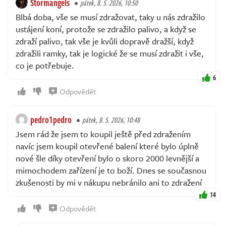
Stormangels
pátek, 8. 5. 2026, 10:50
Blbá doba, vše se musí zdražovat, taky u nás zdražilo
ustájení koní, protože se zdražilo palivo, a když se
zdraží palivo, tak vše je kvůli dopravě dražší, když
zdražili ramky, tak je logické že se musí zdražit i vše,
co je potřebuje.
6
Odpovědět
pedro1pedro
pátek, 8. 5. 2026, 10:48
Jsem rád že jsem to koupil ještě před zdražením
navíc jsem koupil otevřené balení které bylo úplně
nové šle díky otevření bylo o skoro 2000 levnější a
mimochodem zařízení je to boží. Dnes se současnou
zkušenosti by mi v nákupu nebránilo ani to zdražení
14
Odpovědět