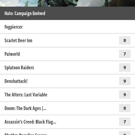
Halo: Campaign Evolved
Fogpiercer
Scarlet Deer Inn
8
Palworld
7
Splatoon Raiders
9
Denshattack!
9
The Alters: Last Variable
9
Doom: The Dark Ages |…
8
Assassin’s Creed: Black Flag…
7
9