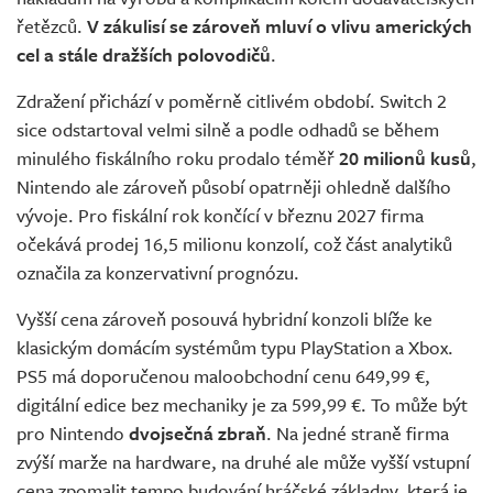
řetězců.
V zákulisí se zároveň mluví o vlivu amerických
cel a stále dražších polovodičů
.
Zdražení přichází v poměrně citlivém období. Switch 2
sice odstartoval velmi silně a podle odhadů se během
minulého fiskálního roku prodalo téměř
20 milionů kusů
,
Nintendo ale zároveň působí opatrněji ohledně dalšího
vývoje. Pro fiskální rok končící v březnu 2027 firma
očekává prodej 16,5 milionu konzolí, což část analytiků
označila za konzervativní prognózu.
Vyšší cena zároveň posouvá hybridní konzoli blíže ke
klasickým domácím systémům typu PlayStation a Xbox.
PS5 má doporučenou maloobchodní cenu 649,99 €,
digitální edice bez mechaniky je za 599,99 €. To může být
pro Nintendo
dvojsečná zbraň
. Na jedné straně firma
zvýší marže na hardware, na druhé ale může vyšší vstupní
cena zpomalit tempo budování hráčské základny, která je