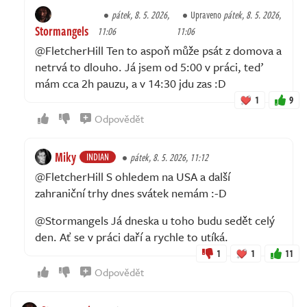
pátek, 8. 5. 2026,
Upraveno
pátek, 8. 5. 2026,
Stormangels
11:06
11:06
@FletcherHill Ten to aspoň může psát z domova a
netrvá to dlouho. Já jsem od 5:00 v práci, teď
mám cca 2h pauzu, a v 14:30 jdu zas :D
1
9
Odpovědět
Miky
INDIAN
pátek, 8. 5. 2026, 11:12
@FletcherHill S ohledem na USA a další
zahraniční trhy dnes svátek nemám :-D
@Stormangels Já dneska u toho budu sedět celý
den. Ať se v práci daří a rychle to utíká.
1
1
11
Odpovědět