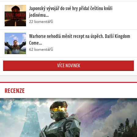
Japonský vývojář do své hry přidal češtinu kvůli
jedinému…
22 komentářů
Warhorse nehodlá měnit recept na úspěch. Další Kingdom
Come…
62 komentářů
VÍCE NOVINEK
RECENZE