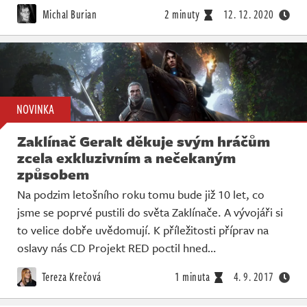
Michal Burian
2 minuty
12. 12. 2020
NOVINKA
Zaklínač Geralt děkuje svým hráčům
zcela exkluzivním a nečekaným
způsobem
Na podzim letošního roku tomu bude již 10 let, co
jsme se poprvé pustili do světa Zaklínače. A vývojáři si
to velice dobře uvědomují. K příležitosti příprav na
oslavy nás CD Projekt RED poctil hned…
Tereza Krečová
1 minuta
4. 9. 2017