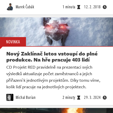
Živě
Marek Čabák
1 minuta
12. 2. 2018
NOVINKA
Nový Zaklínač letos vstoupí do plné
produkce. Na hře pracuje 403 lidí
CD Projekt RED pravidelně na prezentaci svých
výsledků aktualizuje počet zaměstnanců a jejich
přiřazení k jednotlivým projektům. Díky tomu víme,
kolik lidí pracuje na jednotlivých projektech.
Michal Burian
2 minuty
29. 3. 2024