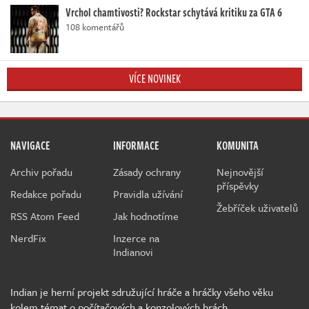
Vrchol chamtivosti? Rockstar schytává kritiku za GTA 6
108 komentářů
VÍCE NOVINEK
NAVIGACE
INFORMACE
KOMUNITA
Archiv pořadu
Zásady ochrany
Nejnovější
příspěvky
Redakce pořadu
Pravidla užívání
Žebříček uživatelů
RSS Atom Feed
Jak hodnotíme
NerdFix
Inzerce na
Indianovi
Indian je herní projekt sdružující hráče a hráčky všeho věku
kolem témat o počítačových a konzolových hrách.