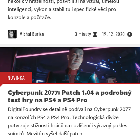
několik v hratelnosti, posvítili si na vizuál, umělou
inteligenci, výkon a stabilitu i specifické věci pro
konzole a počítače.
Michal Burian
3 minuty
19. 12. 2020
NOVINKA
Cyberpunk 2077: Patch 1.04 a podrobný
test hry na PS4 a PS4 Pro
DigitalFoundry se detailně podívali na Cyberpunk 2077
na konzolích PS4 a PS4 Pro. Technologická divize
potvrzuje stížnosti hráčů na rozlišení i výrazný pokles
snímků. Mezitím vyšel další patch.