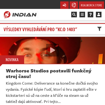
REALMERCH.STORE
Magazín
VÝSLEDKY VYHLEDÁVÁNÍ PRO "KC:D 1403"
Recenze
Videa
NOVINKA
Soutěže
Warhorse Studios postavili funkčný
Databáze
stroj času!
Kingdom Come: Deliverance sa konečne dočká svojho
Komunita
vydania. Fyzické kópie ľudí, ktorí si hru zaplatili ešte v
kickstarteri sú už na ceste a kľúče na steam sa už
Redakce
taktiež dajú aktivovať. Pri tejto…