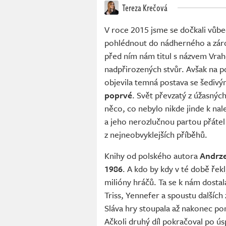
Tereza Krečová
V roce 2015 jsme se dočkali vůbec
pohlédnout do nádherného a zár
před ním nám titul s názvem Vraho
nadpřirozených stvůr. Avšak na 
objevila temná postava se šedivý
poprvé
. Svět převzatý z úžasný
něco, co nebylo nikde jinde k nal
a jeho nerozlučnou partou přátel
z nejneobvyklejších příběhů.
Knihy od polského autora
Andrz
1986
. A kdo by kdy v té době řek
milióny hráčů. Ta se k nám dostala
Triss, Yennefer a spoustu dalšíc
Sláva hry stoupala až nakonec po
Ačkoli druhý díl pokračoval po úsp