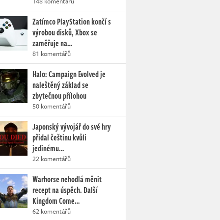
148 komentářů
Zatímco PlayStation končí s
výrobou disků, Xbox se
zaměřuje na…
81 komentářů
Halo: Campaign Evolved je
naleštěný základ se
zbytečnou přílohou
50 komentářů
Japonský vývojář do své hry
přidal češtinu kvůli
jedinému…
22 komentářů
Warhorse nehodlá měnit
recept na úspěch. Další
Kingdom Come…
62 komentářů