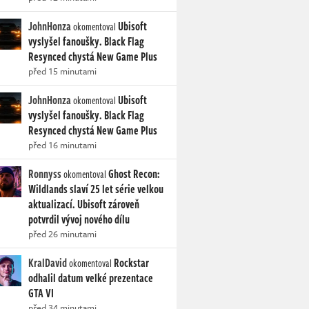
JohnHonza
Ubisoft
okomentoval
vyslyšel fanoušky. Black Flag
Resynced chystá New Game Plus
před 15 minutami
JohnHonza
Ubisoft
okomentoval
vyslyšel fanoušky. Black Flag
Resynced chystá New Game Plus
před 16 minutami
Ronnyss
Ghost Recon:
okomentoval
Wildlands slaví 25 let série velkou
aktualizací. Ubisoft zároveň
potvrdil vývoj nového dílu
před 26 minutami
KralDavid
Rockstar
okomentoval
odhalil datum velké prezentace
GTA VI
před 34 minutami