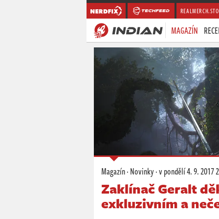
REALMERCH.STO
MAGAZÍN
RECE
Magazín
·
Novinky
·
v pondělí
4. 9. 2017 
Zaklínač Geralt d
exkluzivním a ne