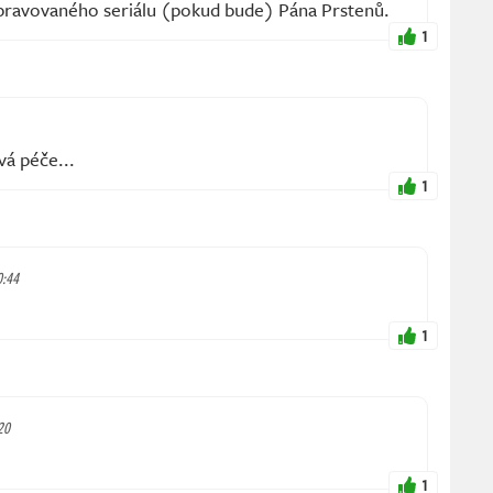
ipravovaného seriálu (pokud bude) Pána Prstenů.
1
vá péče...
1
0:44
1
20
1