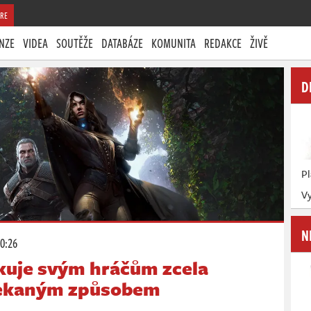
RE
NZE
VIDEA
SOUTĚŽE
DATABÁZE
KOMUNITA
REDAKCE
ŽIVĚ
D
P
Vy
N
20:26
ěkuje svým hráčům zcela
čekaným způsobem