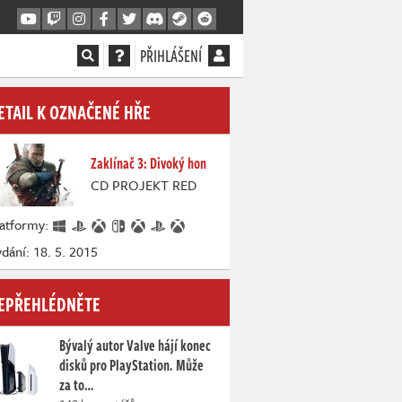
PŘIHLÁŠENÍ
ETAIL K OZNAČENÉ HŘE
Zaklínač 3: Divoký hon
CD PROJEKT RED
latformy:
dání: 18. 5. 2015
EPŘEHLÉDNĚTE
Bývalý autor Valve hájí konec
disků pro PlayStation. Může
za to…