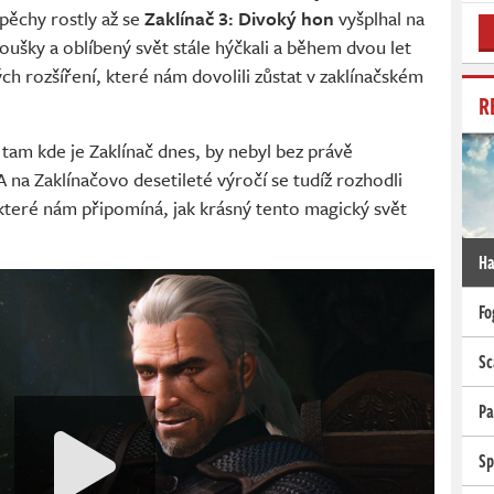
pěchy rostly až se
Zaklínač 3: Divoký hon
vyšplhal na
anoušky a oblíbený svět stále hýčkali a během dvou let
ých rozšíření, které nám dovolili zůstat v zaklínačském
R
e tam kde je Zaklínač dnes, by nebyl bez právě
 na Zaklínačovo desetileté výročí se tudíž rozhodli
 které nám připomíná, jak krásný tento magický svět
Ha
Fo
Sc
Pa
Sp