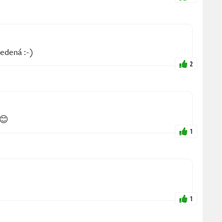
vedená :-)
2
 😊
1
1