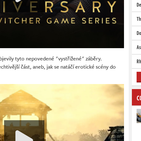
De
Th
Do
As
jevily tyto nepovedené "vystřižené" záběry.
Rh
htivější část, aneb, jak se natáčí erotické scény do
C