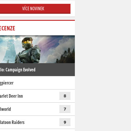
VÍCE NOVINEK
ECENZE
lo: Campaign Evolved
gpiercer
arlet Deer Inn
8
lworld
7
latoon Raiders
9