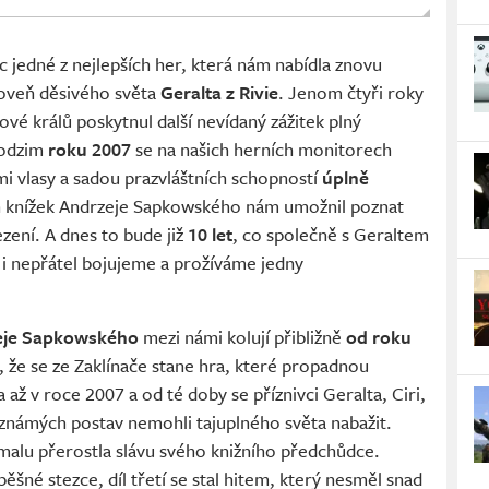
 jedné z nejlepších her, která nám nabídla znovu
oveň děsivého světa
Geralta z Rivie
. Jenom čtyři roky
vé králů poskytnul další nevídaný zážitek plný
podzim
roku 2007
se na našich herních monitorech
mi vlasy a sadou prazvláštních schopností
úplně
ch knížek Andrzeje Sapkowského nám umožnil poznat
ezení. A dnes to bude již
10 let
, co společně s Geraltem
 i nepřátel bojujeme a prožíváme jedny
eje Sapkowského
mezi námi kolují přibližně
od roku
l, že se ze Zaklínače stane hra, které propadnou
 až v roce 2007 a od té doby se příznivci Geralta, Ciri,
h známých postav nemohli tajuplného světa nabažit.
malu přerostla slávu svého knižního předchůdce.
ěšné stezce, díl třetí se stal hitem, který nesměl snad