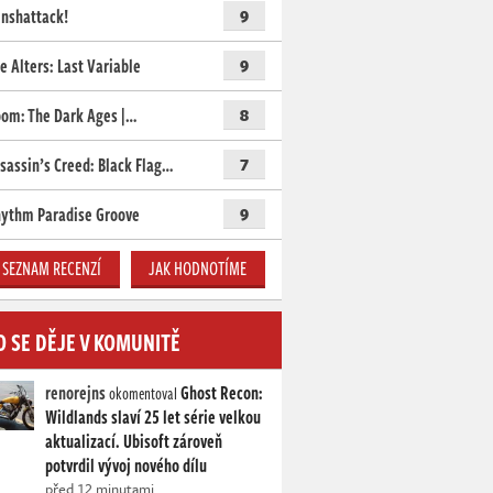
nshattack!
9
e Alters: Last Variable
9
om: The Dark Ages |…
8
sassin’s Creed: Black Flag…
7
ythm Paradise Groove
9
SEZNAM RECENZÍ
JAK HODNOTÍME
O SE DĚJE V KOMUNITĚ
renorejns
Ghost Recon:
okomentoval
Wildlands slaví 25 let série velkou
aktualizací. Ubisoft zároveň
potvrdil vývoj nového dílu
před 12 minutami