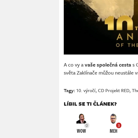
A co vy a
vaše společná cesta
s 
světa Zaklínače můžou neustále vra
Tagy:
10. výročí
,
CD Projekt RED
,
Th
LÍBIL SE TI ČLÁNEK?
0
3
WOW
MEH