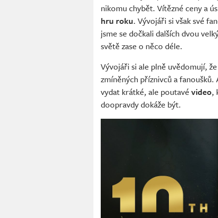
nikomu chybět. Vítězné ceny a ús
hru roku
. Vývojáři si však své f
jsme se dočkali dalších dvou velk
světě zase o něco déle.
Vývojáři si ale plně uvědomují, ž
zmíněných příznivců a fanoušků. A
vydat krátké, ale poutavé
video
,
doopravdy dokáže být.