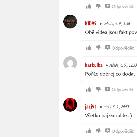
Odpovědět
KID99
sobota, 9. 9., 6:36
Obě videa jsou fakt po
Odpovědět
karkulka
středa, 6. 9., 12:33
Pořád dobrej co dodat
Odpovědět
jaci91
úterý, 5. 9., 20:55
Všetko naj Geralde :)
Odpovědět