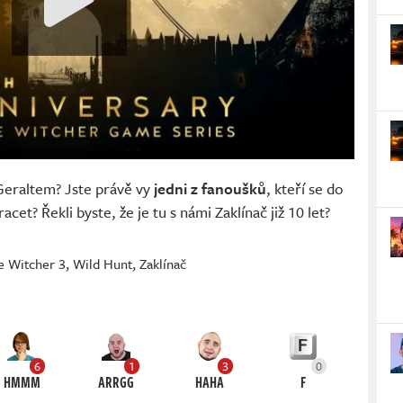
Geraltem? Jste právě vy
jedni z fanoušků
, kteří se do
cet? Řekli byste, že je tu s námi Zaklínač již 10 let?
e Witcher 3
,
Wild Hunt
,
Zaklínač
6
1
3
0
HMMM
ARRGG
HAHA
F