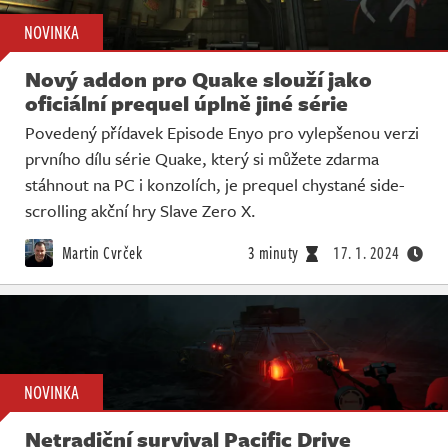
NOVINKA
Nový addon pro Quake slouží jako
oficiální prequel úplně jiné série
Povedený přídavek Episode Enyo pro vylepšenou verzi
prvního dílu série Quake, který si můžete zdarma
stáhnout na PC i konzolích, je prequel chystané side-
scrolling akční hry Slave Zero X.
Martin Cvrček
3 minuty
17. 1. 2024
NOVINKA
Netradiční survival Pacific Drive