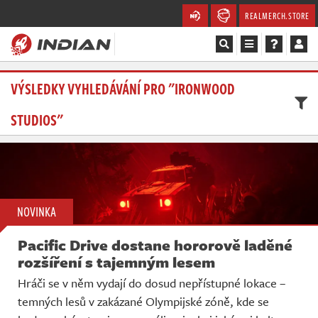
REALMERCH.STORE
Magazín
VÝSLEDKY VYHLEDÁVÁNÍ PRO "IRONWOOD
STUDIOS"
Recenze
Videa
Soutěže
NOVINKA
Databáze
Pacific Drive dostane hororově laděné
Komunita
rozšíření s tajemným lesem
Hráči se v něm vydají do dosud nepřístupné lokace –
Redakce
temných lesů v zakázané Olympijské zóně, kde se