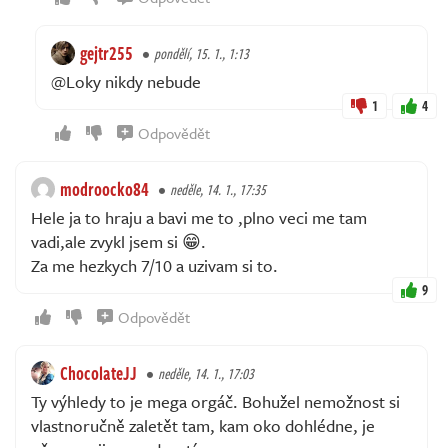
gejtr255
pondělí, 15. 1., 1:13
@Loky nikdy nebude
1
4
Odpovědět
modroocko84
neděle, 14. 1., 17:35
Hele ja to hraju a bavi me to ,plno veci me tam
vadi,ale zvykl jsem si 😁.
Za me hezkych 7/10 a uzivam si to.
9
Odpovědět
ChocolateJJ
neděle, 14. 1., 17:03
Ty výhledy to je mega orgáč. Bohužel nemožnost si
vlastnoručně zaletět tam, kam oko dohlédne, je