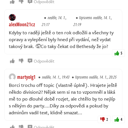
Odpovědět
neděle, 14. 1.,
Upraveno
neděle, 14. 1.,
alexMoon21cz
21:17
21:19
Kdyby to raději ještě o ten rok odložili a všechny ty
opravy a vylepšení byly hned při vydání, než vydat
takový brak. 🤦Co taky čekat od Bethesdy že jo?
5
Odpovědět
martyolg1
neděle, 14. 1., 19:43
Upraveno
neděle, 14. 1., 20:25
Borci trochu off topic (vlastně úplně). Hrajete ještě
někdo division2? Nějak sem si na to vzpomněl a láká
mě to po dlouhé době rozjet, ale chtělo by to nejlíp
s někým do party....Díky za odpovědi a pokud by
adminům vadil text, klidně smazat...
2
4
Odpovědět