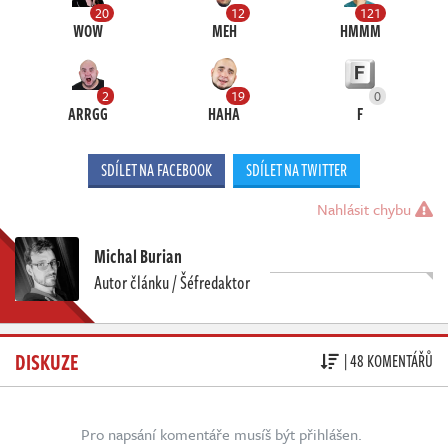
20
12
121
WOW
MEH
HMMM
2
19
0
ARRGG
HAHA
F
SDÍLET NA FACEBOOK
SDÍLET NA TWITTER
Nahlásit chybu
Michal Burian
Autor článku / Šéfredaktor
DISKUZE
| 48 KOMENTÁŘŮ
Pro napsání komentáře musíš být přihlášen.