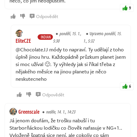
něco, co jim neodpustím.
9
Odpovědět
pondělí, 15. 1.,
Upraveno
pondělí, 15.
INDIAN
EliteCZE
5:30
1., 5:32
@ChocolateJJ módy to napraví. Ty udělají z toho
úplně jinou hru. Každopádně průzkum planet jsem
si moc užíval 🙂. Ty výhledy jak si říkal třeba z
nějakého měsíce na jinou planetu je něco
neskutecneho
6
Odpovědět
Greenscale
neděle, 14. 1., 14:23
Já jenom doufám, že trošku nabuší i tu
Starborňáckou lodičku co člověk nafasuje v NG+1..
Vyloženě špatná sice není, ale cokoliv co sám