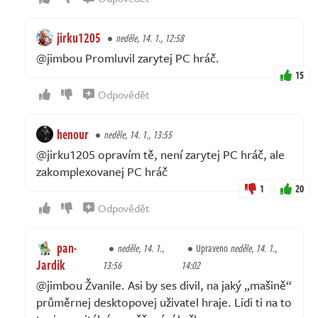
jirku1205
neděle, 14. 1., 12:58
@jimbou Promluvil zarytej PC hráč.
15
Odpovědět
henour
neděle, 14. 1., 13:55
@jirku1205 opravím tě, není zarytej PC hráč, ale
zakomplexovanej PC hráč
1
20
Odpovědět
pan-
neděle, 14. 1.,
Upraveno
neděle, 14. 1.,
Jardik
13:56
14:02
@jimbou Žvanile. Asi by ses divil, na jaký „mašině“
průměrnej desktopovej uživatel hraje. Lidi ti na to