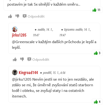
postavím je tak 5x silnější v každém směru..
11
Odpovědět
neděle, 14. 1.,
Upraveno
neděle, 14. 1.,
jirku1205
19:47
19:47
@Greenscale v každým dalších průchodu je lepší a
lepší.
3
Odpovědět
Kingroad144
pondělí, 15. 1., 6:56
@jirku1205 Nevím jestli se mi to jen nezdálo, ale
zdálo se mi, že úměrně zvyšování statů starborn
lodě i obleku, se zvyšují staty i na ostatních
itemech.
4