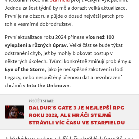
Živě
Jednou za šest týdnů by měla dorazit velká aktualizace.
První je na obzoru a půjde o dosud největší patch pro
tohle vesmírné dobrodružství.
První aktualizace roku 2024 přinese
více než 100
vylepšení a různých úprav
. Velká část se bude týkat
odstranění chyb, jež by mohly blokovat postup v
některých úkolech. Tvůrci konkrétně zmiňují problémy
s
Eye of the Storm
, jako je neúspěšné zakotvení u lodi
Legacy, nebo nespuštěný přenosu dat a nezobrazení
chrámů v
Into the Unknown
.
BALDUR'S GATE 3 JE NEJLEPŠÍ RPG
ROKU 2023, ALE HRÁČI STEJNĚ
STRÁVILI VÍC ČASU VE STARFIELDU
Také dojde na podporu dalších širokoúhlých formátů a na