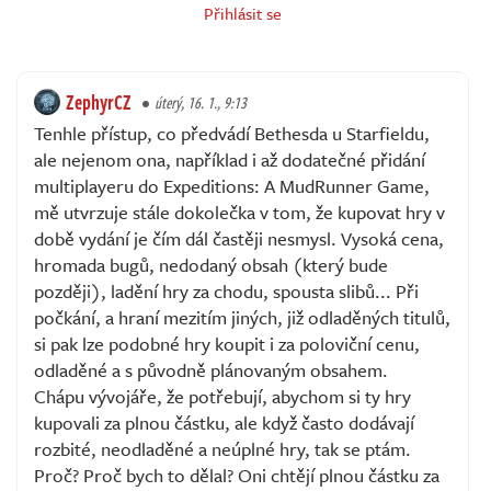
Přihlásit se
ZephyrCZ
úterý, 16. 1., 9:13
Tenhle přístup, co předvádí Bethesda u Starfieldu,
ale nejenom ona, například i až dodatečné přidání
multiplayeru do Expeditions: A MudRunner Game,
mě utvrzuje stále dokolečka v tom, že kupovat hry v
době vydání je čím dál častěji nesmysl. Vysoká cena,
hromada bugů, nedodaný obsah (který bude
později), ladění hry za chodu, spousta slibů... Při
počkání, a hraní mezitím jiných, již odladěných titulů,
si pak lze podobné hry koupit i za poloviční cenu,
odladěné a s původně plánovaným obsahem.
Chápu vývojáře, že potřebují, abychom si ty hry
kupovali za plnou částku, ale když často dodávají
rozbité, neodladěné a neúplné hry, tak se ptám.
Proč? Proč bych to dělal? Oni chtějí plnou částku za