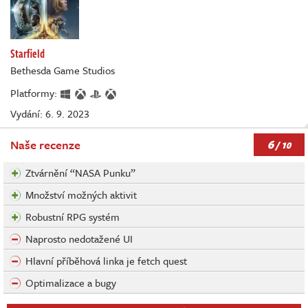
Starfield
Bethesda Game Studios
Platformy:
Vydání: 6. 9. 2023
6
Naše recenze
/ 10
Ztvárnění “NASA Punku”
Množství možných aktivit
Robustní RPG systém
Naprosto nedotažené UI
Hlavní příběhová linka je fetch quest
Optimalizace a bugy