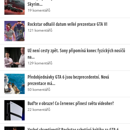
Skyrim…
19 komentářů
Rockstar odhalil datum velké prezentace GTA VI
121 komentářů
Už není cesty zpět. Sony připomíná konec fyzických nosičů
na…
129 komentářů
Předobjednávky GTA 6 jsou bezprecedentní. Nová
prezentace má…
50 komentářů
Buďte v obraze! Co červenec přinesl světu videoher?
22 komentářů
Vrchol chamtivosti? Rockstar schytává kritiku za GTA 6