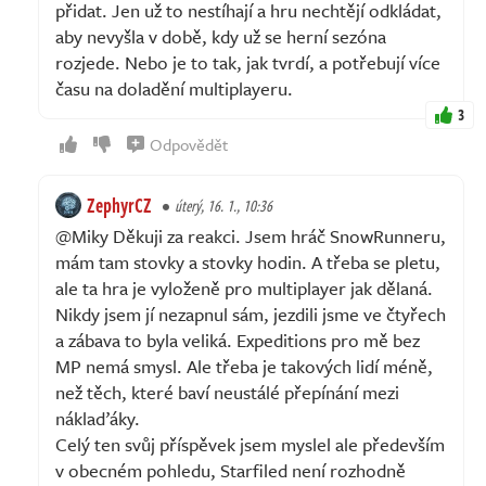
přidat. Jen už to nestíhají a hru nechtějí odkládat,
aby nevyšla v době, kdy už se herní sezóna
rozjede. Nebo je to tak, jak tvrdí, a potřebují více
času na doladění multiplayeru.
3
Odpovědět
ZephyrCZ
úterý, 16. 1., 10:36
@Miky Děkuji za reakci. Jsem hráč SnowRunneru,
mám tam stovky a stovky hodin. A třeba se pletu,
ale ta hra je vyloženě pro multiplayer jak dělaná.
Nikdy jsem jí nezapnul sám, jezdili jsme ve čtyřech
a zábava to byla veliká. Expeditions pro mě bez
MP nemá smysl. Ale třeba je takových lidí méně,
než těch, které baví neustálé přepínání mezi
náklaďáky.
Celý ten svůj příspěvek jsem myslel ale především
v obecném pohledu, Starfiled není rozhodně