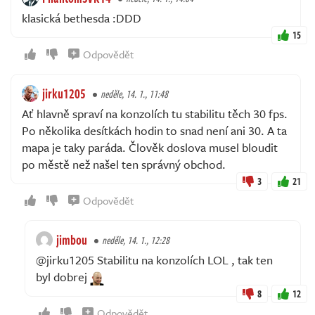
klasická bethesda :DDD
15
Odpovědět
jirku1205
neděle, 14. 1., 11:48
Ať hlavně spraví na konzolích tu stabilitu těch 30 fps.
Po několika desítkách hodin to snad není ani 30. A ta
mapa je taky paráda. Člověk doslova musel bloudit
po městě než našel ten správný obchod.
3
21
Odpovědět
jimbou
neděle, 14. 1., 12:28
@jirku1205 Stabilitu na konzolích LOL , tak ten
byl dobrej
8
12
Odpovědět