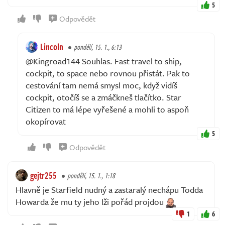
5
Odpovědět
Lincoln
pondělí, 15. 1., 6:13
@Kingroad144 Souhlas. Fast travel to ship,
cockpit, to space nebo rovnou přistát. Pak to
cestování tam nemá smysl moc, když vidíš
cockpit, otočíš se a zmáčkneš tlačítko. Star
Citizen to má lépe vyřešené a mohli to aspoň
okopírovat
5
Odpovědět
gejtr255
pondělí, 15. 1., 1:18
Hlavně je Starfield nudný a zastaralý nechápu Todda
Howarda že mu ty jeho lži pořád projdou
1
6