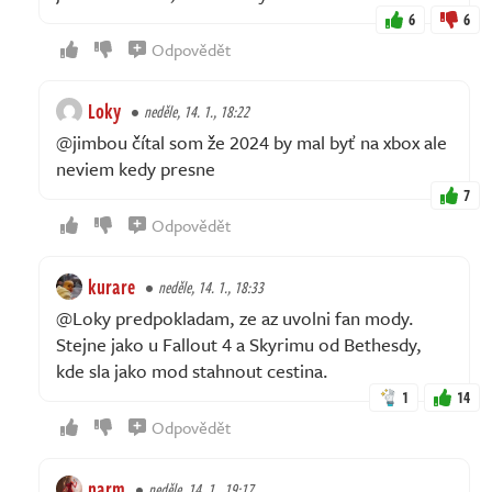
6
6
Odpovědět
Loky
neděle, 14. 1., 18:22
@jimbou čítal som že 2024 by mal byť na xbox ale
neviem kedy presne
7
Odpovědět
kurare
neděle, 14. 1., 18:33
@Loky predpokladam, ze az uvolni fan mody.
Stejne jako u Fallout 4 a Skyrimu od Bethesdy,
kde sla jako mod stahnout cestina.
1
14
Odpovědět
narm
neděle, 14. 1., 19:17