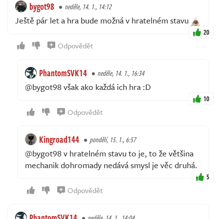
bygot98
neděle, 14. 1., 14:12
Ještě pár let a hra bude možná v hratelném stavu
20
Odpovědět
PhantomSVK14
neděle, 14. 1., 16:34
@bygot98 však ako každá ich hra :D
10
Odpovědět
Kingroad144
pondělí, 15. 1., 6:57
@bygot98 v hratelném stavu to je, to že většina
mechanik dohromady nedává smysl je věc druhá.
5
Odpovědět
PhantomSVK14
neděle, 14. 1., 14:04