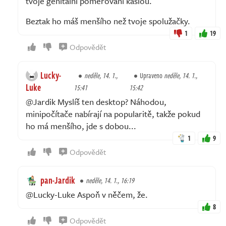
tvoje genitální poměřování kašlou.
Beztak ho máš menšího než tvoje spolužačky.
1
19
Odpovědět
Lucky-
neděle, 14. 1.,
Upraveno
neděle, 14. 1.,
Luke
15:41
15:42
@Jardik Myslíš ten desktop? Náhodou,
minipočítače nabírají na popularitě, takže pokud
ho má menšího, jde s dobou...
1
9
Odpovědět
pan-Jardik
neděle, 14. 1., 16:19
@Lucky-Luke Aspoň v něčem, že.
8
Odpovědět