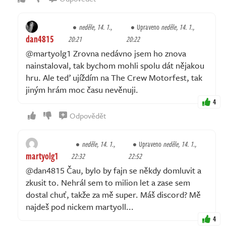
neděle, 14. 1.,
Upraveno
neděle, 14. 1.,
dan4815
20:21
20:22
@martyolg1 Zrovna nedávno jsem ho znova
nainstaloval, tak bychom mohli spolu dát nějakou
hru. Ale teď ujíždím na The Crew Motorfest, tak
jiným hrám moc času nevěnuji.
4
Odpovědět
neděle, 14. 1.,
Upraveno
neděle, 14. 1.,
martyolg1
22:32
22:52
@dan4815 Čau, bylo by fajn se někdy domluvit a
zkusit to. Nehrál sem to milion let a zase sem
dostal chuť, takže za mě super. Máš discord? Mě
najdeš pod nickem martyoll...
4