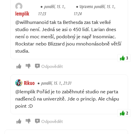
pondělí, 15. 1.,
Upraveno
pondělí, 15. 1.,
lemplik
17:23
17:24
@willhumanoid tak ta Bethesda zas tak velké
studio není. Jedná se asi o 450 lidí. Larian dnes
není o moc menší, podobný je např Insomniac.
Rockstar nebo Blizzard jsou mnohonásobně větší
studia.
3
Odpovědět
Rikuo
pondělí, 15. 1., 21:31
@lemplik Pořád je to zaběhnuté studio ne parta
nadšenců na univerzitě. Jde o princip. Ale chápu
point :D
2
Odpovědět