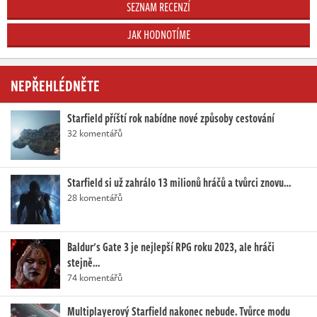
SEZNAM RECENZÍ
JAK HODNOTÍME
NEPŘEHLÉDNĚTE
Starfield příští rok nabídne nové způsoby cestování
32 komentářů
Starfield si už zahrálo 13 milionů hráčů a tvůrci znovu…
28 komentářů
Baldur's Gate 3 je nejlepší RPG roku 2023, ale hráči
stejně…
74 komentářů
Multiplayerový Starfield nakonec nebude. Tvůrce modu