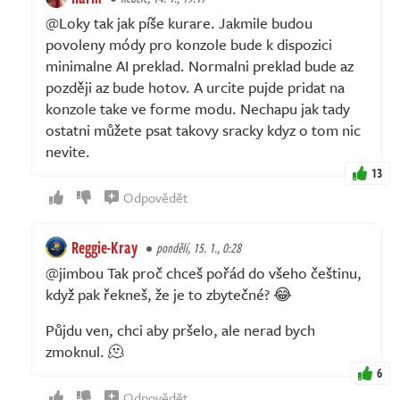
@Loky tak jak píše kurare. Jakmile budou
povoleny módy pro konzole bude k dispozici
minimalne AI preklad. Normalni preklad bude az
později az bude hotov. A urcite pujde pridat na
konzole take ve forme modu. Nechapu jak tady
ostatni můžete psat takovy sracky kdyz o tom nic
nevite.
13
Odpovědět
Reggie-Kray
pondělí, 15. 1., 0:28
@jimbou Tak proč chceš pořád do všeho češtinu,
když pak řekneš, že je to zbytečné? 😂
Půjdu ven, chci aby pršelo, ale nerad bych
zmoknul. 🫠
6
Odpovědět