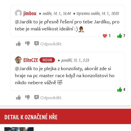
jimbou
neděle, 14. 1., 16:44
Upraveno
neděle, 14. 1., 18:05
@Jardik to je přesně řešení pro tebe Jardíku, pro
tebe je malá velikost ideální :)
1
7
Odpovědět
EliteCZE
INDIAN
pondělí, 15. 1., 5:33
@Jardik to je plejka z konzolisty, akorát zde si
hraje na pc master race když na konzolistovi ho
nikdo nebere vážně 🤣
4
Odpovědět
DETAIL K OZNAČENÉ HŘE