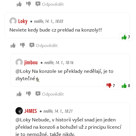
Odpovědět
Loky
neděle, 14. 1., 18:03
Neviete kedy bude cz preklad na konzoly??
7
Odpovědět
jimbou
neděle, 14. 1., 18:16
@Loky Na konzole se překlady nedělají, je to
zbytečné
7
8
Odpovědět
J4MES
neděle, 14. 1., 18:21
@Loky Nebude, v historii vyšel snad jen jeden
překlad na konzoli a bohužel už z principu licencí
je to nemožné, takže nikdy.