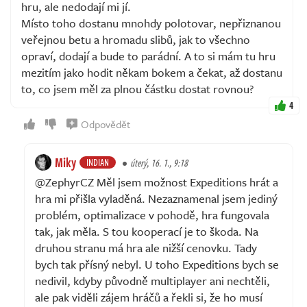
hru, ale nedodají mi jí.
Místo toho dostanu mnohdy polotovar, nepřiznanou
veřejnou betu a hromadu slibů, jak to všechno
opraví, dodají a bude to parádní. A to si mám tu hru
mezitím jako hodit někam bokem a čekat, až dostanu
to, co jsem měl za plnou částku dostat rovnou?
4
Odpovědět
Miky
INDIAN
úterý, 16. 1., 9:18
@ZephyrCZ Měl jsem možnost Expeditions hrát a
hra mi přišla vyladěná. Nezaznamenal jsem jediný
problém, optimalizace v pohodě, hra fungovala
tak, jak měla. S tou kooperací je to škoda. Na
druhou stranu má hra ale nižší cenovku. Tady
bych tak přísný nebyl. U toho Expeditions bych se
nedivil, kdyby původně multiplayer ani nechtěli,
ale pak viděli zájem hráčů a řekli si, že ho musí