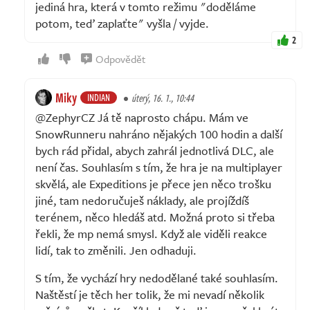
jediná hra, která v tomto režimu "doděláme
potom, teď zaplaťte" vyšla / vyjde.
2
Odpovědět
Miky
INDIAN
úterý, 16. 1., 10:44
@ZephyrCZ Já tě naprosto chápu. Mám ve
SnowRunneru nahráno nějakých 100 hodin a další
bych rád přidal, abych zahrál jednotlivá DLC, ale
není čas. Souhlasím s tím, že hra je na multiplayer
skvělá, ale Expeditions je přece jen něco trošku
jiné, tam nedoručuješ náklady, ale projíždíš
terénem, něco hledáš atd. Možná proto si třeba
řekli, že mp nemá smysl. Když ale viděli reakce
lidí, tak to změnili. Jen odhaduji.
S tím, že vychází hry nedodělané také souhlasím.
Naštěstí je těch her tolik, že mi nevadí několik