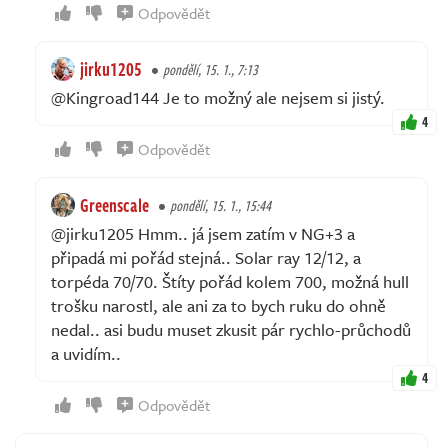
Odpovědět
jirku1205
pondělí, 15. 1., 7:13
@Kingroad144 Je to možný ale nejsem si jistý.
4
Odpovědět
Greenscale
pondělí, 15. 1., 15:44
@jirku1205 Hmm.. já jsem zatím v NG+3 a
připadá mi pořád stejná.. Solar ray 12/12, a
torpéda 70/70. Štíty pořád kolem 700, možná hull
trošku narostl, ale ani za to bych ruku do ohně
nedal.. asi budu muset zkusit pár rychlo-průchodů
a uvidím..
4
Odpovědět