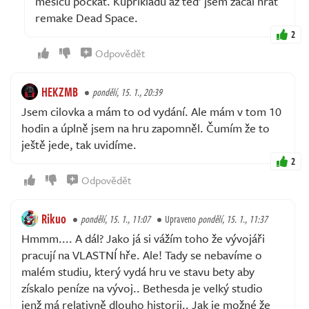
měsíců počkat. Kupříkladu až teď jsem začal hrát
remake Dead Space.
2
Odpovědět
HEKZMB
pondělí, 15. 1., 20:39
Jsem cilovka a mám to od vydání. Ale mám v tom 10
hodin a úplně jsem na hru zapomněl. Čumím že to
ještě jede, tak uvidíme.
2
Odpovědět
Rikuo
pondělí, 15. 1., 11:07
Upraveno
pondělí, 15. 1., 11:37
Hmmm.... A dál? Jako já si vážím toho že vývojáři
pracují na VLASTNÍ hře. Ale! Tady se nebavíme o
malém studiu, který vydá hru ve stavu bety aby
získalo peníze na vývoj.. Bethesda je velký studio
jenž má relativně dlouho historii.. Jak je možné že