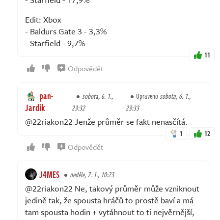
Edit: Xbox
- Baldurs Gate 3 - 3,3%
- Starfield - 9,7%
11
Odpovědět
pan-
sobota, 6. 1.,
Upraveno
sobota, 6. 1.,
Jardik
23:32
23:33
@22riakon22 Jenže průměr se fakt nenasčítá.
1
12
Odpovědět
J4MES
neděle, 7. 1., 10:23
@22riakon22 Ne, takový průměr může vzniknout
jedině tak, že spousta hráčů to prostě baví a má
tam spousta hodin + vytáhnout to ti nejvěrnější,