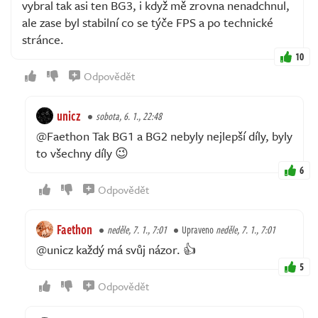
vybral tak asi ten BG3, i když mě zrovna nenadchnul,
ale zase byl stabilní co se týče FPS a po technické
stránce.
10
Odpovědět
unicz
sobota, 6. 1., 22:48
@Faethon Tak BG1 a BG2 nebyly nejlepší díly, byly
to všechny díly 😉
6
Odpovědět
Faethon
neděle, 7. 1., 7:01
Upraveno
neděle, 7. 1., 7:01
@unicz každý má svůj názor. 👍
5
Odpovědět