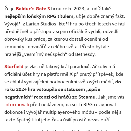
Živě
Že je
Baldur's Gate 3
hrou roku 2023, a tudíž také
nejlepším loňským RPG titulem
, už je dobře známý fakt.
Vývojáři z Larian Studios, kteří hru po třech letech ve fázi
předběžného přístupu v srpnu oficiálně vydali, odvedli
obrovský kus práce, za kterou dostali ocenění od
komunity i novinářů z celého světa. Přesto byl ale
hranější „vesmírný neúspěch“ od Bethesdy.
Starfield
je vlastně takový král paradoxů. Ačkoliv má
oficiální účet hry na platformě X připnutý příspěvek, kde
se chlubí vynikajícími hodnoceními světových médií,
do
roku 2024 hra vstoupila se statusem „spíše
negativních“ recenzí od hráčů ze Steamu
. Jak jsme vás
informovali
před nedávnem, na sci-fi RPG rezignoval
dokonce i vývojář multiplayerového módu – podle něj si
takto špatný titul jeho čas a úsilí prostě nezaslouží.