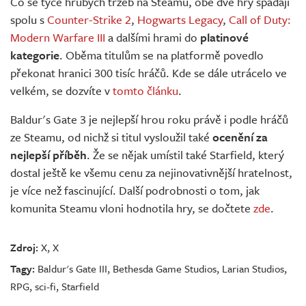
Co se týče hrubých tržeb na Steamu, obě dvě hry spadají
spolu s
Counter-Strike 2
,
Hogwarts Legacy
,
Call of Duty:
Modern Warfare III
a dalšími hrami do
platinové
kategorie
. Oběma titulům se na platformě povedlo
překonat hranici 300 tisíc hráčů. Kde se dále utrácelo ve
velkém, se dozvíte v
tomto článku
.
Baldur's Gate 3 je nejlepší hrou roku právě i podle hráčů
ze Steamu, od nichž si titul vysloužil také
ocenění za
nejlepší příběh
. Že se nějak umístil také Starfield, který
dostal ještě ke všemu cenu za nejinovativnější hratelnost,
je více než fascinující. Další podrobnosti o tom, jak
komunita Steamu vloni hodnotila hry, se dočtete
zde
.
Zdroj:
X
,
X
Tagy:
Baldur's Gate III
,
Bethesda Game Studios
,
Larian Studios
,
RPG
,
sci-fi
,
Starfield