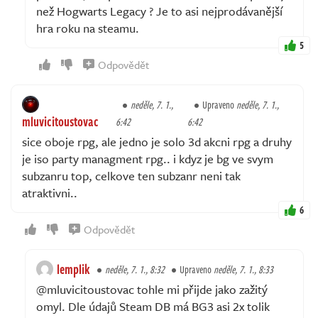
než Hogwarts Legacy ? Je to asi nejprodávanější
hra roku na steamu.
5
Odpovědět
neděle, 7. 1.,
Upraveno
neděle, 7. 1.,
mluvicitoustovac
6:42
6:42
sice oboje rpg, ale jedno je solo 3d akcni rpg a druhy
je iso party managment rpg.. i kdyz je bg ve svym
subzanru top, celkove ten subzanr neni tak
atraktivni..
6
Odpovědět
lemplik
neděle, 7. 1., 8:32
Upraveno
neděle, 7. 1., 8:33
@mluvicitoustovac tohle mi přijde jako zažitý
omyl. Dle údajů Steam DB má BG3 asi 2x tolik