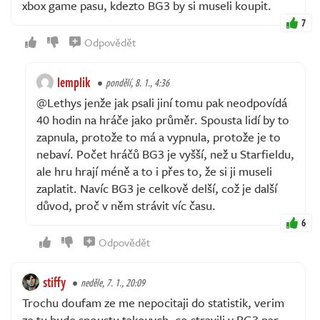
xbox game pasu, kdezto BG3 by si museli koupit.
7
Odpovědět
lemplik
pondělí, 8. 1., 4:36
@Lethys jenže jak psali jiní tomu pak neodpovídá
40 hodin na hráče jako průměr. Spousta lidí by to
zapnula, protože to má a vypnula, protože je to
nebaví. Počet hráčů BG3 je vyšší, než u Starfieldu,
ale hru hrají méně a to i přes to, že si ji museli
zaplatit. Navíc BG3 je celkově delší, což je další
důvod, proč v něm strávit víc času.
6
Odpovědět
stiffy
neděle, 7. 1., 20:09
Trochu doufam ze me nepocitaji do statistik, verim
ze tu bude spoustu takovych, co stravili v BG3 par