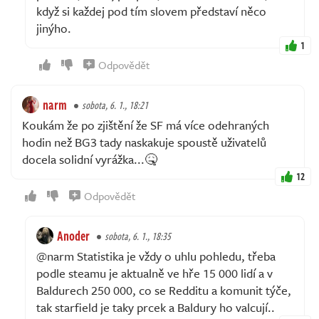
když si každej pod tím slovem představí něco
jinýho.
1
Odpovědět
narm
sobota, 6. 1., 18:21
Koukám že po zjištění že SF má více odehraných
hodin než BG3 tady naskakuje spoustě uživatelů
docela solidní vyrážka...🤒
12
Odpovědět
Anoder
sobota, 6. 1., 18:35
@narm Statistika je vždy o uhlu pohledu, třeba
podle steamu je aktualně ve hře 15 000 lidí a v
Baldurech 250 000, co se Redditu a komunit týče,
tak starfield je taky prcek a Baldury ho valcují..