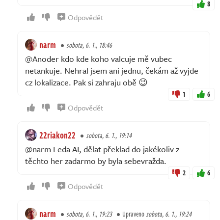
8
Odpovědět
narm
sobota, 6. 1., 18:46
@Anoder kdo kde koho valcuje mě vubec
netankuje. Nehral jsem ani jednu, čekám až vyjde
cz lokalizace. Pak si zahraju obě 😉
1
6
Odpovědět
22riakon22
sobota, 6. 1., 19:14
@narm Leda AI, dělat překlad do jakékoliv z
těchto her zadarmo by byla sebevražda.
2
6
Odpovědět
narm
sobota, 6. 1., 19:23
Upraveno
sobota, 6. 1., 19:24