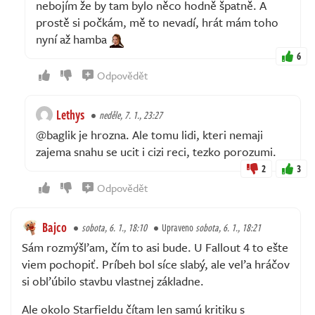
nebojím že by tam bylo něco hodně špatně. A
prostě si počkám, mě to nevadí, hrát mám toho
nyní až hamba
6
Odpovědět
Lethys
neděle, 7. 1., 23:27
@baglik je hrozna. Ale tomu lidi, kteri nemaji
zajema snahu se ucit i cizi reci, tezko porozumi.
2
3
Odpovědět
Bajco
sobota, 6. 1., 18:10
Upraveno
sobota, 6. 1., 18:21
Sám rozmýšľam, čím to asi bude. U Fallout 4 to ešte
viem pochopiť. Príbeh bol síce slabý, ale veľa hráčov
si obľúbilo stavbu vlastnej základne.
Ale okolo Starfieldu čítam len samú kritiku s