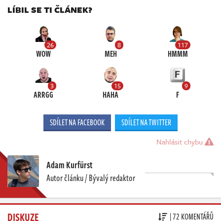
LÍBIL SE TI ČLÁNEK?
26
8
117
WOW
MEH
HMMM
3
15
9
ARRGG
HAHA
F
SDÍLET NA FACEBOOK
SDÍLET NA TWITTER
Nahlásit chybu
Adam Kurfürst
Autor článku / Bývalý redaktor
DISKUZE
| 72 KOMENTÁŘŮ