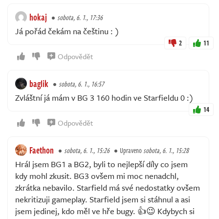
hokaj
sobota, 6. 1., 17:36
Já pořád čekám na češtinu : )
2
11
Odpovědět
baglik
sobota, 6. 1., 16:57
Zvláštní já mám v BG 3 160 hodin ve Starfieldu 0 :)
14
Odpovědět
Faethon
sobota, 6. 1., 15:26
Upraveno
sobota, 6. 1., 15:28
Hrál jsem BG1 a BG2, byli to nejlepší díly co jsem
kdy mohl zkusit. BG3 ovšem mi moc nenadchl,
zkrátka nebavilo. Starfield má své nedostatky ovšem
nekritizuji gameplay. Starfield jsem si stáhnul a asi
jsem jedinej, kdo měl ve hře bugy. 👍😉 Kdybych si