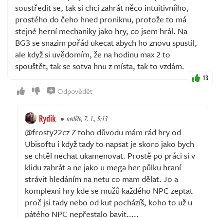
soustředit se, tak si chci zahrát něco intuitivníiho,
prostého do čeho hned proniknu, protože to má
stejné herní mechaniky jako hry, co jsem hrál. Na
BG3 se snazim pořád ukecat abych ho znovu spustil,
ale když si uvědomím, že na hodinu max 2 to
spouštět, tak se sotva hnu z místa, tak to vzdám.
13
Odpovědět
Rydik
neděle, 7. 1., 5:13
@frosty22cz Z toho důvodu mám rád hry od
Ubisoftu i když tady to napsat je skoro jako bych
se chtěl nechat ukamenovat. Prostě po práci si v
klidu zahrát a ne jako u mega her půlku hraní
strávit hledáním na netu co mam dělat. Jo a
komplexni hry kde se mužů každého NPC zeptat
proč jsi tady nebo od kut pocházíš, koho to už u
pátého NPC nepřestalo bavit.....