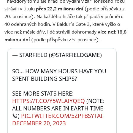
I navzdory tomu ale hráči od vydání v září loňského roku
strávili v titulu
přes 22,2 milionu dní
(podle příspěvku z
20. prosince). Na každého hráče tak připadá v průměru
40 odehraných hodin. V Baldur's Gate 3, které vyšlo o
více než měsíc dřív, lidé strávili dohromady
více než 18,8
milionu dní
(podle příspěvku z 5. prosince).
— STARFIELD (@STARFIELDGAME) 
SO… HOW MANY HOURS HAVE YOU 
SPENT BUILDING SHIPS? 
SEE MORE STATS HERE: 
HTTPS://T.CO/Y5WLAIYQEQ
 (NOTE: 
ALL NUMBERS ARE IN EARTH TIME 
🪐) 
PIC.TWITTER.COM/5ZPFBSYTAI
DECEMBER 20, 2023