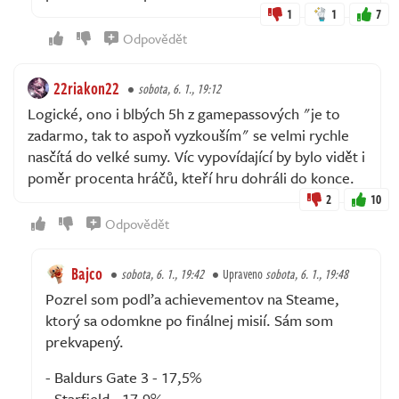
1
1
7
Odpovědět
22riakon22
sobota, 6. 1., 19:12
Logické, ono i blbých 5h z gamepassových "je to
zadarmo, tak to aspoň vyzkouším" se velmi rychle
nasčítá do velké sumy. Víc vypovídající by bylo vidět i
poměr procenta hráčů, kteří hru dohráli do konce.
2
10
Odpovědět
Bajco
sobota, 6. 1., 19:42
Upraveno
sobota, 6. 1., 19:48
Pozrel som podľa achievementov na Steame,
ktorý sa odomkne po finálnej misií. Sám som
prekvapený.
- Baldurs Gate 3 - 17,5%
- Starfield - 17,9%