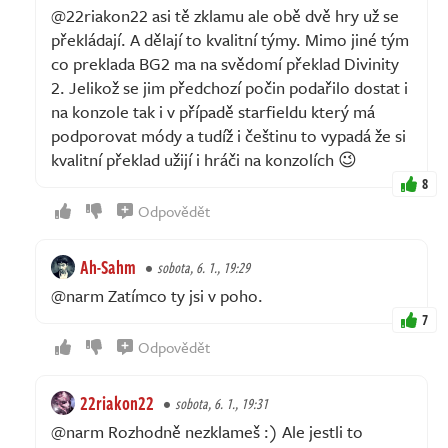
@22riakon22 asi tě zklamu ale obě dvě hry už se
překládají. A dělají to kvalitní týmy. Mimo jiné tým
co preklada BG2 ma na svědomí překlad Divinity
2. Jelikož se jim předchozí počin podařilo dostat i
na konzole tak i v případě starfieldu který má
podporovat módy a tudíž i češtinu to vypadá že si
kvalitní překlad užijí i hráči na konzolích 😉
8
Odpovědět
Ah-Sahm
sobota, 6. 1., 19:29
@narm Zatímco ty jsi v poho.
7
Odpovědět
22riakon22
sobota, 6. 1., 19:31
@narm Rozhodně nezklameš :) Ale jestli to