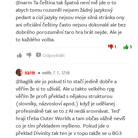
@narm Ta čeština tak špatná není mě jde o to
abych tomu rozuměl nejsem žádný jazykový
pedant a cizí jazyky nejsou moje silná stránka ony
ani oficiální češtiny často nejsou dokonalé ale bez
dobrého porozumění taro hra hrát nejde. Ale je
to každého volba.
1
5
Odpovědět
narm
neděle, 7. 1., 12:56
@baglik ale jo pokud ti to stačí jedině dobře a
věřím že si to užíváš. Ale u takto velkého rpg
věřím že profi překlad s nějakou strukturou
(slovníky, názvosloví apod.) když je udělanej
profesinálně tak se to z AI nedá srovnávat. Teď
hraji třeba Outer Worlds a tam občas vážně nevíš
co je tím překladem myšleno. Pokud jde o
překlad Divinity tak ten je v topu takže se u BG3