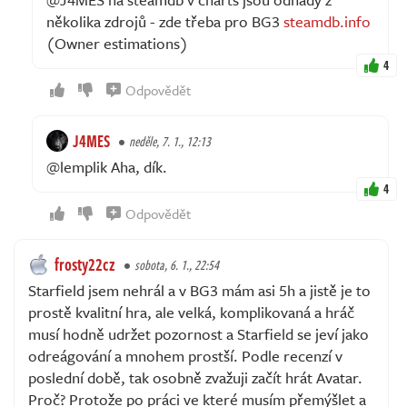
několika zdrojů - zde třeba pro BG3
steamdb.info
(Owner estimations)
4
Odpovědět
J4MES
neděle, 7. 1., 12:13
@lemplik Aha, dík.
4
Odpovědět
frosty22cz
sobota, 6. 1., 22:54
Starfield jsem nehrál a v BG3 mám asi 5h a jistě je to
prostě kvalitní hra, ale velká, komplikovaná a hráč
musí hodně udržet pozornost a Starfield se jeví jako
odreágování a mnohem prostší. Podle recenzí v
poslední době, tak osobně zvažuji začít hrát Avatar.
Proč? Protože po práci ve které musím přemýšlet a