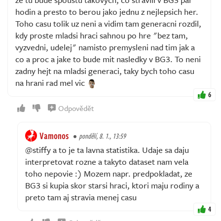
hodin a presto to berou jako jednu z nejlepsich her.
Toho casu tolik uz neni a vidim tam generacni rozdil,
kdy proste mladsi hraci sahnou po hre "bez tam,
vyzvedni, udelej" namisto premysleni nad tim jak a
co a proc a jake to bude mit nasledky v BG3. To neni
zadny hejt na mladsi generaci, taky bych toho casu
na hrani rad mel vic
6
Odpovědět
Vamonos
pondělí, 8. 1., 13:59
@stiffy a to je ta lavna statistika. Udaje sa daju
interpretovat rozne a takyto dataset nam vela
toho nepovie :) Mozem napr. predpokladat, ze
BG3 si kupia skor starsi hraci, ktori maju rodiny a
preto tam aj stravia menej casu
4