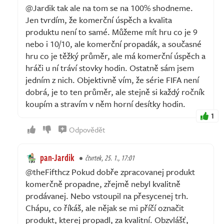
@Jardik tak ale na tom se na 100% shodneme.
Jen tvrdím, že komerční úspěch a kvalita
produktu není to samé. Můžeme mít hru co je 9
nebo i 10/10, ale komerční propadák, a současné
hru co je těžký průměr, ale má komerční úspěch a
hráči u ní tráví stovky hodin. Ostatně sám jsem
jedním z nich. Objektivně vím, že série FIFA není
dobrá, je to ten průměr, ale stejně si každý ročník
koupím a stravím v něm horní desítky hodin.
1
Odpovědět
pan-Jardik
čtvrtek, 25. 1., 17:01
@theFifthcz Pokud dobře zpracovanej produkt
komerčně propadne, zřejmě nebyl kvalitně
prodávanej. Nebo vstoupil na přesycenej trh.
Chápu, co říkáš, ale nějak se mi příčí označit
produkt, kterej propadl, za kvalitní. Obzvlášť,