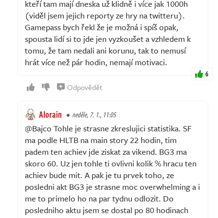
kteří tam mají dneska už klidně i více jak 1000h
(viděl jsem jejich reporty ze hry na twitteru).
Gamepass bych řekl že je možná i spíš opak,
spousta lidí si to jde jen vyzkoušet a vzhledem k
tomu, že tam nedali ani korunu, tak to nemusí
hrát více než pár hodin, nemají motivaci.
6
Odpovědět
Alorain
neděle, 7. 1., 11:05
@Bajco Tohle je strasne zkreslujici statistika. SF
ma podle HLTB na main story 22 hodin, tim
padem ten achiev jde ziskat za vikend. BG3 ma
skoro 60. Uz jen tohle ti ovlivni kolik % hracu ten
achiev bude mit. A pak je tu prvek toho, ze
posledni akt BG3 je strasne moc overwhelming a i
me to primelo ho na par tydnu odlozit. Do
posledniho aktu jsem se dostal po 80 hodinach