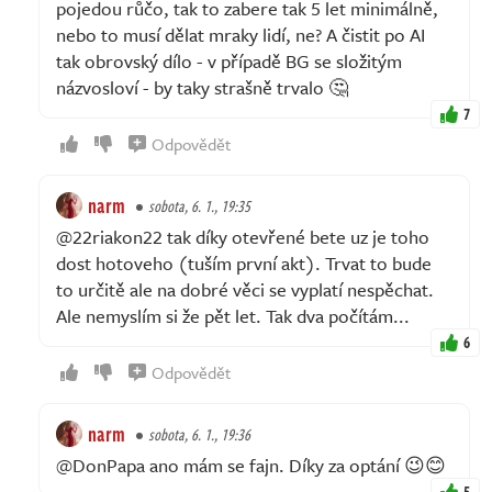
pojedou růčo, tak to zabere tak 5 let minimálně,
nebo to musí dělat mraky lidí, ne? A čistit po AI
tak obrovský dílo - v případě BG se složitým
názvosloví - by taky strašně trvalo 🤔
7
Odpovědět
narm
sobota, 6. 1., 19:35
@22riakon22 tak díky otevřené bete uz je toho
dost hotoveho (tuším první akt). Trvat to bude
to určitě ale na dobré věci se vyplatí nespěchat.
Ale nemyslím si že pět let. Tak dva počítám...
6
Odpovědět
narm
sobota, 6. 1., 19:36
@DonPapa ano mám se fajn. Díky za optání 😉😊
5