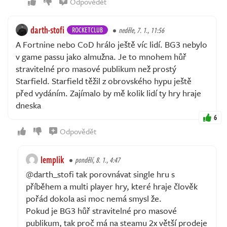
Odpovědět
darth-stofi
ROCKETCLUB
neděle, 7. 1., 11:56
A Fortnine nebo CoD hrálo ještě víc lidí. BG3 nebylo
v game passu jako almužna. Je to mnohem hůř
stravitelné pro masové publikum než prostý
Starfield. Starfield těžil z obrovského hypu ještě
před vydáním. Zajímalo by mě kolik lidí ty hry hraje
dneska
6
Odpovědět
lemplik
pondělí, 8. 1., 4:47
@darth_stofi tak porovnávat single hru s
příběhem a multi player hry, které hraje člověk
pořád dokola asi moc nemá smysl že.
Pokud je BG3 hůř stravitelné pro masové
publikum, tak proč má na steamu 2x větší prodeje