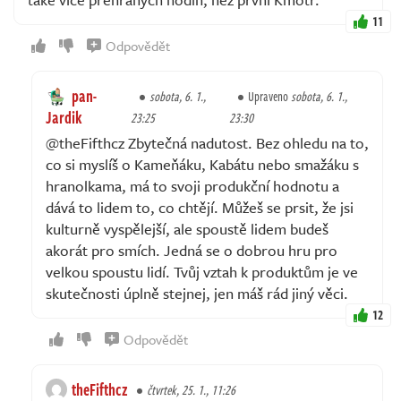
11
Odpovědět
pan-
sobota, 6. 1.,
Upraveno
sobota, 6. 1.,
Jardik
23:25
23:30
@theFifthcz Zbytečná nadutost. Bez ohledu na to,
co si myslíš o Kameňáku, Kabátu nebo smažáku s
hranolkama, má to svoji produkční hodnotu a
dává to lidem to, co chtějí. Můžeš se prsit, že jsi
kulturně vyspělejší, ale spoustě lidem budeš
akorát pro smích. Jedná se o dobrou hru pro
velkou spoustu lidí. Tvůj vztah k produktům je ve
skutečnosti úplně stejnej, jen máš rád jiný věci.
12
Odpovědět
theFifthcz
čtvrtek, 25. 1., 11:26