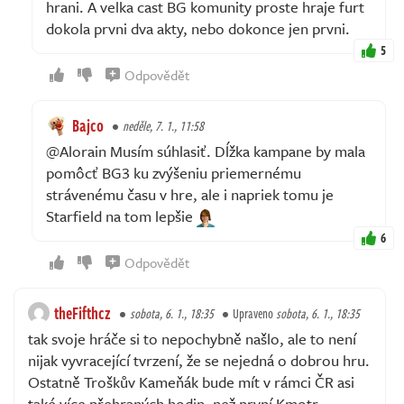
hrani. A velka cast BG komunity proste hraje furt
dokola prvni dva akty, nebo dokonce jen prvni.
5
Odpovědět
Bajco
neděle, 7. 1., 11:58
@Alorain Musím súhlasiť. Dĺžka kampane by mala
pomôcť BG3 ku zvýšeniu priemernému
strávenému času v hre, ale i napriek tomu je
Starfield na tom lepšie
6
Odpovědět
theFifthcz
sobota, 6. 1., 18:35
Upraveno
sobota, 6. 1., 18:35
tak svoje hráče si to nepochybně našlo, ale to není
nijak vyvracející tvrzení, že se nejedná o dobrou hru.
Ostatně Troškův Kameňák bude mít v rámci ČR asi
také více přehraných hodin, než první Kmotr.