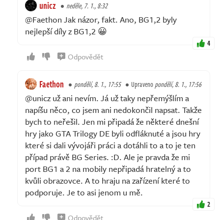
unicz
neděle, 7. 1., 8:32
@Faethon Jak názor, fakt. Ano, BG1,2 byly
nejlepší díly z BG1,2 😀
4
Odpovědět
Faethon
pondělí, 8. 1., 17:55
Upraveno
pondělí, 8. 1., 17:56
@unicz už ani nevím. Já už taky nepřemýšlím a
napíšu něco, co jsem ani nedokončil napsat. Takže
bych to neřešil. Jen mi připadá že některé dnešní
hry jako GTA Trilogy DE byli odfláknuté a jsou hry
které si dali vývojáři práci a dotáhli to a to je ten
případ právě BG Series. :D. Ale je pravda že mi
port BG1 a 2 na mobily nepřipadá hratelný a to
kvůli obrazovce. A to hraju na zařízení které to
podporuje. Je to asi jenom u mě.
2
Odpovědět