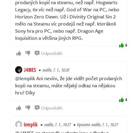
prodaných kopií na steamu, než např. Hogwarts
Legacy, 6x víc než např. God of War na PC, nebo
Horizon Zero Dawn. Už i Divinity Original Sin 2
mělo na Steamu víc prodejů než např. kterákoli
Sony hra pro PC, nebo např. Dragon Age
Inquisition a většina jiných RPG.
6
Odpovědět
J4MES
neděle, 7. 1., 10:20
@lemplik Ani nevím, že jde vidět počet prodaných
kopii na steamu, máte nějaký odkaz na nějakou
hru? Díky
4
Odpovědět
lemplik
neděle, 7. 1., 10:27
Upraveno
neděle, 7. 1., 10:27
@J4MES na steamdb v charts jsou odhady z