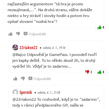
najčastejším argumentom "tá hra je proste
nezaujímavá,...". Na druhú stranu, vážne dokáže
niekto u hry stráviť i stovky hodín a potom hru
opísať slovami "nudná hra"?
8
Odpovědět
22riakon22
sobota, 6. 1., 19:16
@Bajco Odpovědí je GamePass. I povodeň tvoří
jen kapky deště. Tu to někdo zkusil 2h, tu druhý
vydržel 5h. Vždyť je to zadarmo...
2
8
Odpovědět
Spermik
sobota, 6. 1., 21:58
@22riakon22 To rozhodně, když je to "zadarmo",
tedy v rámci předplaceného GP, našla se