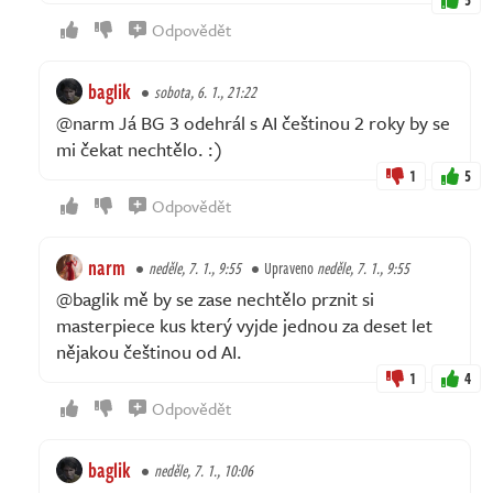
Odpovědět
baglik
sobota, 6. 1., 21:22
@narm Já BG 3 odehrál s AI češtinou 2 roky by se
mi čekat nechtělo. :)
1
5
Odpovědět
narm
neděle, 7. 1., 9:55
Upraveno
neděle, 7. 1., 9:55
@baglik mě by se zase nechtělo prznit si
masterpiece kus který vyjde jednou za deset let
nějakou češtinou od AI.
1
4
Odpovědět
baglik
neděle, 7. 1., 10:06