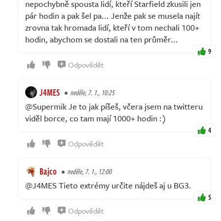
nepochybně spousta lidí, kteří Starfield zkusili jen
pár hodin a pak šel pa... Jenže pak se musela najít
zrovna tak hromada lidí, kteří v tom nechali 100+
hodin, abychom se dostali na ten průměr...
9
Odpovědět
J4MES
neděle, 7. 1., 10:25
@Supermik Je to jak píšeš, včera jsem na twitteru
viděl borce, co tam mají 1000+ hodin :)
4
Odpovědět
Bajco
neděle, 7. 1., 12:00
@J4MES Tieto extrémy určite nájdeš aj u BG3.
5
Odpovědět