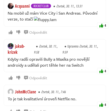
Acquanni
ROCKETCLUB
čtvrtek, 30. 11., 13:31
Na mobil už mám Vice City i San Andreas. Původní
verze, to stačí
4
Odpovědět
jakub-
čtvrtek, 30. 11.,
Upraveno
čtvrtek, 30. 11.,
krizek
9:58
9:59
Kdyby radši opravili Bully a Maxíka pro novější
androidy a udělali port těhle her na Switch
4
Odpovědět
JohnMcClane
čtvrtek, 30. 11., 7:46
To je tak kvalitativní úroveň Netflix no.
4