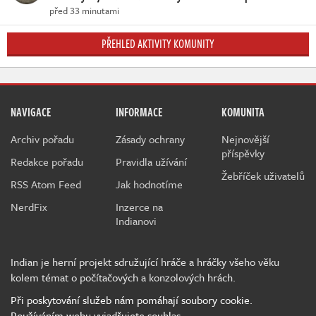
před 33 minutami
PŘEHLED AKTIVITY KOMUNITY
NAVIGACE
INFORMACE
KOMUNITA
Archiv pořadu
Zásady ochrany
Nejnovější
příspěvky
Redakce pořadu
Pravidla užívání
Žebříček uživatelů
RSS Atom Feed
Jak hodnotíme
NerdFix
Inzerce na
Indianovi
Indian je herní projekt sdružující hráče a hráčky všeho věku
kolem témat o počítačových a konzolových hrách.
Při poskytování služeb nám pomáhají soubory cookie.
Používáním webu vyjadřujete souhlas.