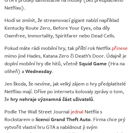
Netflixu).
Hodí se zmínit, že streamovací gigant nabízí například
Kentucky Route Zero, Before Your Eyes, oba díly
Oxenfree, Immortality, Spiritfarer nebo Dead Cells.
Pokud máte rádi mobilní hry, tak příští rok Netflix
přinese
mimo jiné Hades, Katana Zero či Death’s Door. Údajně je
doplní mobilní hry dle hitů, včetně
Squid Game
(Hra na
oliheň) a
Wednesday
.
Jen škoda, že nevíme, jak velký zájem o hry předplatitelé
Netflixu mají. Dříve po internetu kolovaly zprávy o tom,
že
hry nehraje významná část uživatelů
.
Podle The Wall Street Journal
jednal
Netflix s
Rockstarem o
licenci Grand Theft Auto
. Firma chce prý
vytvořit vlastní hru GTA a nabídnout ji svým