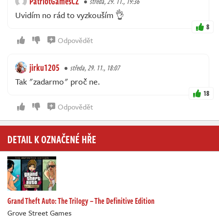
PatriotGamesCZ
středa, 29. 11., 19:36
Uvidím no rád to vyzkouším 👌
8
Odpovědět
jirku1205
středa, 29. 11., 18:07
Tak "zadarmo" proč ne.
18
Odpovědět
DETAIL K OZNAČENÉ HŘE
Grand Theft Auto: The Trilogy – The Definitive Edition
Grove Street Games