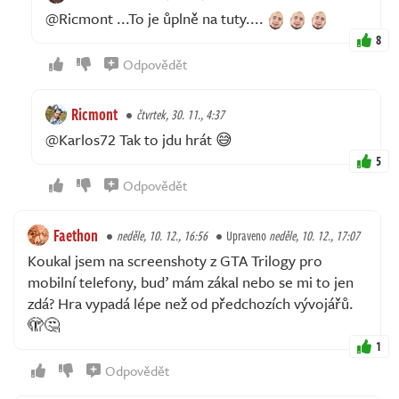
@Ricmont ...To je ůplně na tuty....
8
Odpovědět
Ricmont
čtvrtek, 30. 11., 4:37
@Karlos72 Tak to jdu hrát 😅
5
Odpovědět
Faethon
neděle, 10. 12., 16:56
Upraveno
neděle, 10. 12., 17:07
Koukal jsem na screenshoty z GTA Trilogy pro
mobilní telefony, buď mám zákal nebo se mi to jen
zdá? Hra vypadá lépe než od předchozích vývojářů.
🫣🤔
1
Odpovědět