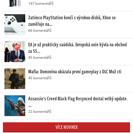
147 komentářů
Zatímco PlayStation končí s výrobou disků, Xbox se
zaměřuje na…
66 komentářů
EA je už prakticky saúdská. Evropská unie kývla na obchod
za 55…
45 komentářů
Mafia: Domovina ukázala první gameplay z DLC Muž cti
45 komentářů
Assassin's Creed Black Flag Resynced dostal velký update.
…
22 komentářů
VÍCE NOVINEK