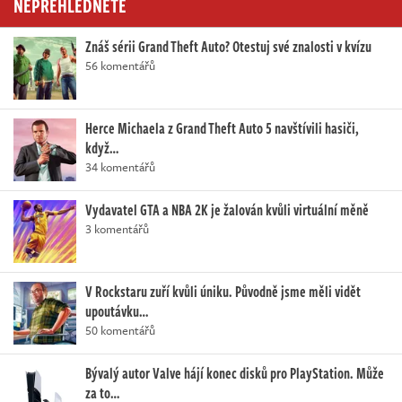
NEPŘEHLÉDNĚTE
Znáš sérii Grand Theft Auto? Otestuj své znalosti v kvízu
56 komentářů
Herce Michaela z Grand Theft Auto 5 navštívili hasiči,
když…
34 komentářů
Vydavatel GTA a NBA 2K je žalován kvůli virtuální měně
3 komentářů
V Rockstaru zuří kvůli úniku. Původně jsme měli vidět
upoutávku…
50 komentářů
Bývalý autor Valve hájí konec disků pro PlayStation. Může
za to…