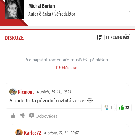
Michal Burian
Autor článku / Šéfredaktor
DISKUZE
| 11 KOMENTÁŘŮ
Pro napsání komentáře musíš být přihlášen.
Přihlásit se
Ricmont
středa, 29. 11., 18:21
A bude to ta původní rozbitá verze? 🤣
1
22
Odpovědět
Karlos72
středa, 29. 11., 22:07