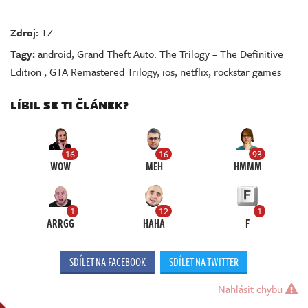
Zdroj:
TZ
Tagy:
android
,
Grand Theft Auto: The Trilogy – The Definitive
Edition
,
GTA Remastered Trilogy
,
ios
,
netflix
,
rockstar games
LÍBIL SE TI ČLÁNEK?
16
16
93
WOW
MEH
HMMM
1
12
1
ARRGG
HAHA
F
SDÍLET NA FACEBOOK
SDÍLET NA TWITTER
Nahlásit chybu