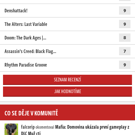
Denshattack!
9
The Alters: Last Variable
9
Doom: The Dark Ages |…
8
Assassin’s Creed: Black Flag…
7
Rhythm Paradise Groove
9
SEZNAM RECENZÍ
JAK HODNOTÍME
CO SE DĚJE V KOMUNITĚ
falcorip
Mafia: Domovina ukázala první gameplay z
okomentoval
DLC Muž cti