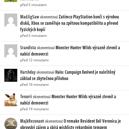
před 5 minutami
MadJigSaw
Zatímco PlayStation končí s výrobou
okomentoval
disků, Xbox se zaměřuje na zpětnou kompatibilitu a převod
fyzických kopií
před 5 minutami
Srandista
Monster Hunter Wilds výrazně zlevnil a
okomentoval
nabízí demoverzi
před 12 minutami
Harshday
Halo: Campaign Evolved je naleštěný
okomentoval
základ se zbytečnou přílohou
před 18 minutami
Tenurri
Monster Hunter Wilds výrazně zlevnil a
okomentoval
nabízí demoverzi
před 19 minutami
MajkRezonant
O remake Resident Evil Veronica je
okomentoval
obrovský zájem a sbírá wishlisty rekordním tempem