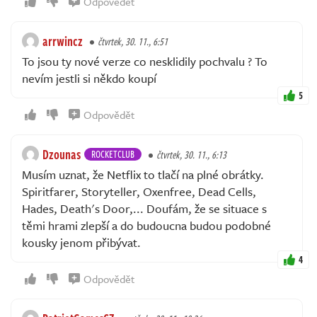
Odpovědět
arrwincz
čtvrtek, 30. 11., 6:51
To jsou ty nové verze co nesklidily pochvalu ? To
nevím jestli si někdo koupí
5
Odpovědět
Dzounas
ROCKETCLUB
čtvrtek, 30. 11., 6:13
Musím uznat, že Netflix to tlačí na plné obrátky.
Spiritfarer, Storyteller, Oxenfree, Dead Cells,
Hades, Death's Door,... Doufám, že se situace s
těmi hrami zlepší a do budoucna budou podobné
kousky jenom přibývat.
4
Odpovědět