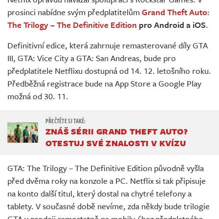
Živě
prosinci nabídne svým předplatitelům
Grand Theft Auto:
The Trilogy – The Definitive Edition
pro Android a iOS
.
Definitivní edice, která zahrnuje remasterované díly GTA
III, GTA: Vice City a GTA: San Andreas, bude pro
předplatitele Netflixu dostupná od 14. 12. letošního roku.
Předběžná registrace bude na App Store a Google Play
možná od 30. 11.
ZNÁŠ SÉRII GRAND THEFT AUTO?
OTESTUJ SVÉ ZNALOSTI V KVÍZU
GTA: The Trilogy – The Definitive Edition původně vyšla
před dvěma roky na konzole a PC. Netflix si tak připisuje
na konto další titul, který dostal na chytré telefony a
tablety. V současné době nevíme, zda někdy bude trilogie
GTA v prodeji samostatně na mobily (bez předplatného