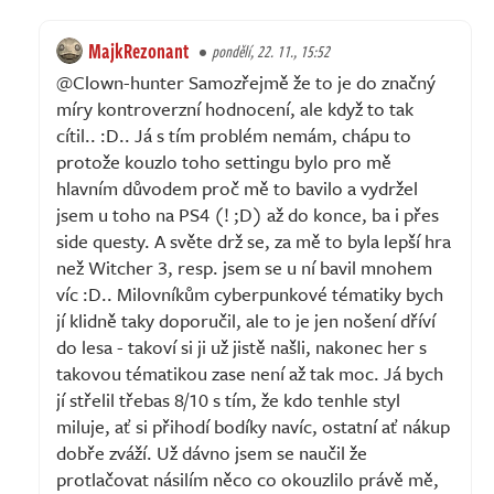
MajkRezonant
pondělí, 22. 11., 15:52
@Clown-hunter Samozřejmě že to je do značný
míry kontroverzní hodnocení, ale když to tak
cítil.. :D.. Já s tím problém nemám, chápu to
protože kouzlo toho settingu bylo pro mě
hlavním důvodem proč mě to bavilo a vydržel
jsem u toho na PS4 (! ;D) až do konce, ba i přes
side questy. A světe drž se, za mě to byla lepší hra
než Witcher 3, resp. jsem se u ní bavil mnohem
víc :D.. Milovníkům cyberpunkové tématiky bych
jí klidně taky doporučil, ale to je jen nošení dříví
do lesa - takoví si ji už jistě našli, nakonec her s
takovou tématikou zase není až tak moc. Já bych
jí střelil třebas 8/10 s tím, že kdo tenhle styl
miluje, ať si přihodí bodíky navíc, ostatní ať nákup
dobře zváží. Už dávno jsem se naučil že
protlačovat násilím něco co okouzlilo právě mě,