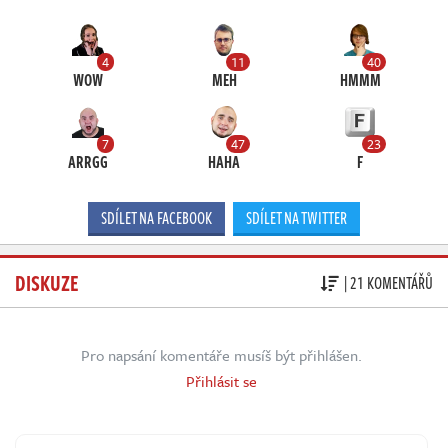
4
11
40
WOW
MEH
HMMM
7
47
23
ARRGG
HAHA
F
SDÍLET NA FACEBOOK
SDÍLET NA TWITTER
DISKUZE
| 21 KOMENTÁŘŮ
Pro napsání komentáře musíš být přihlášen.
Přihlásit se