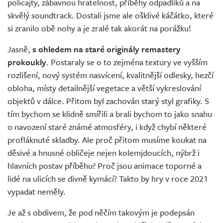
policajty, zábavnou hratelnost, příběhy odpadlíků a na
skvělý soundtrack. Dostali jsme ale ošklivé káčátko, které
si zranilo obě nohy a je zralé tak akorát na porážku!
Jasně,
s ohledem na staré originály remastery
prokoukly
. Postaraly se o to zejména textury ve vyšším
rozlišení, nový systém nasvícení, kvalitnější odlesky, hezčí
obloha, místy detailnější vegetace a větší vykreslování
objektů v dálce. Přitom byl zachován starý styl grafiky. S
tím bychom se klidně smířili a brali bychom to jako snahu
o navození staré známé atmosféry, i když chybí některé
profláknuté skladby. Ale proč přitom musíme koukat na
děsivé a hnusné obličeje nejen kolemjdoucích, nýbrž i
hlavních postav příběhu? Proč jsou animace toporné a
lidé na ulicích se divně kymácí? Takto by hry v roce 2021
vypadat neměly.
Je až s obdivem, že pod něčím takovým je podepsán