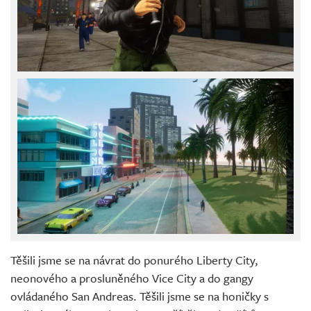
Těšili jsme se na návrat do ponurého Liberty City,
neonového a prosluněného Vice City a do gangy
ovládaného San Andreas. Těšili jsme se na honičky s