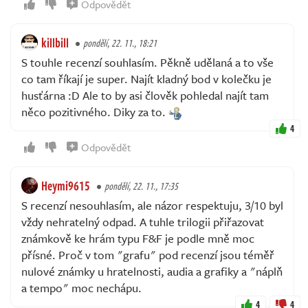
Odpovědět
killbill
pondělí, 22. 11., 18:21
S touhle recenzí souhlasím. Pěkně udělaná a to vše
co tam říkají je super. Najít kladný bod v kolečku je
husťárna :D Ale to by asi člověk pohledal najít tam
něco pozitivného. Diky za to.
4
Odpovědět
Heymi9615
pondělí, 22. 11., 17:35
S recenzí nesouhlasím, ale názor respektuju, 3/10 byl
vždy nehratelný odpad. A tuhle trilogii přiřazovat
známkově ke hrám typu F&F je podle mně moc
přísné. Proč v tom "grafu" pod recenzí jsou téměř
nulové známky u hratelnosti, audia a grafiky a "náplň
a tempo" moc nechápu.
4
4