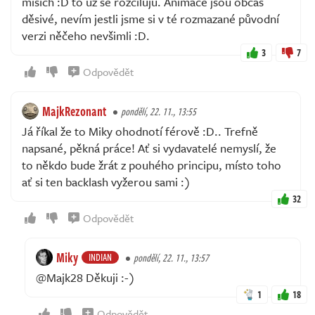
misích :D to už se rozčiluju. Animace jsou občas
děsivé, nevím jestli jsme si v té rozmazané původní
verzi něčeho nevšimli :D.
3
7
Odpovědět
MajkRezonant
pondělí, 22. 11., 13:55
Já říkal že to Miky ohodnotí férově :D.. Trefně
napsané, pěkná práce! Ať si vydavatelé nemyslí, že
to někdo bude žrát z pouhého principu, místo toho
ať si ten backlash vyžerou sami :)
32
Odpovědět
Miky
INDIAN
pondělí, 22. 11., 13:57
@Majk28 Děkuji :-)
1
18
Odpovědět