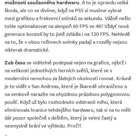
možnosti současného hardwaru
. A to je opravdu velká
škoda, ale co se divíme, když na PS5 si musíme vybrat
mezi grafikou a frekvencí snímků za sekundu. Vážně nešlo
tohle optimalizovat na alespoň 60 FPS ve 4K? Vždyť nová
generace konzolí by to jistě zvládla i na 120 FPS. Nehledě
na to, že v obou režimech snímky padají a rozdíly nejsou
nikterak dramatické.
Zub času
se viditelně podepsal nejen na grafice, nýbrž i
na velikosti jednotlivých herních světů, které se s
moderními nemohou za žádných okolností rovnat. Krásně
je to vidět v San Andreas, které je škaredě ohraničeno a
na venkově narazíte na ohyzdnou prázdnou polygonovou
poušť. Když už bylo rozhodnuto odstranit mlhu, která
eliminovala hranice tehdejšího hardwaru, tak si na to měli
dát pozor společně s deštěm, který je velmi častý a
nesmyslně brání ve výhledu. Proč?!