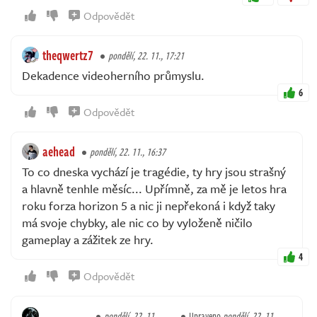
Odpovědět
theqwertz7
pondělí, 22. 11., 17:21
Dekadence videoherního průmyslu.
6
Odpovědět
aehead
pondělí, 22. 11., 16:37
To co dneska vychází je tragédie, ty hry jsou strašný
a hlavně tenhle měsíc... Upřímně, za mě je letos hra
roku forza horizon 5 a nic ji nepřekoná i když taky
má svoje chybky, ale nic co by vyloženě ničilo
gameplay a zážitek ze hry.
4
Odpovědět
pondělí, 22. 11.,
Upraveno
pondělí, 22. 11.,