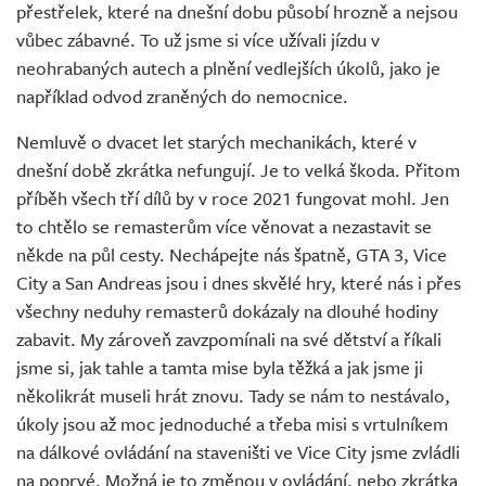
přestřelek, které na dnešní dobu působí hrozně a nejsou
vůbec zábavné. To už jsme si více užívali jízdu v
neohrabaných autech a plnění vedlejších úkolů, jako je
například odvod zraněných do nemocnice.
Nemluvě o dvacet let starých mechanikách, které v
dnešní době zkrátka nefungují. Je to velká škoda. Přitom
příběh všech tří dílů by v roce 2021 fungovat mohl. Jen
to chtělo se remasterům více věnovat a nezastavit se
někde na půl cesty. Nechápejte nás špatně, GTA 3, Vice
City a San Andreas jsou i dnes skvělé hry, které nás i přes
všechny neduhy remasterů dokázaly na dlouhé hodiny
zabavit. My zároveň zavzpomínali na své dětství a říkali
jsme si, jak tahle a tamta mise byla těžká a jak jsme ji
několikrát museli hrát znovu. Tady se nám to nestávalo,
úkoly jsou až moc jednoduché a třeba misi s vrtulníkem
na dálkové ovládání na staveništi ve Vice City jsme zvládli
na poprvé. Možná je to změnou v ovládání, nebo zkrátka