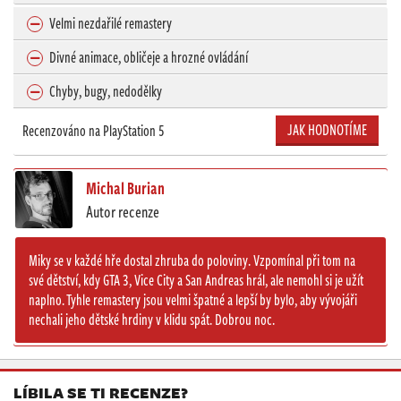
Velmi nezdařilé remastery
Divné animace, obličeje a hrozné ovládání
Chyby, bugy, nedodělky
JAK HODNOTÍME
Recenzováno na PlayStation 5
Michal Burian
Autor recenze
Miky se v každé hře dostal zhruba do poloviny. Vzpomínal při tom na
své dětství, kdy GTA 3, Vice City a San Andreas hrál, ale nemohl si je užít
naplno. Tyhle remastery jsou velmi špatné a lepší by bylo, aby vývojáři
nechali jeho dětské hrdiny v klidu spát. Dobrou noc.
LÍBILA SE TI RECENZE?