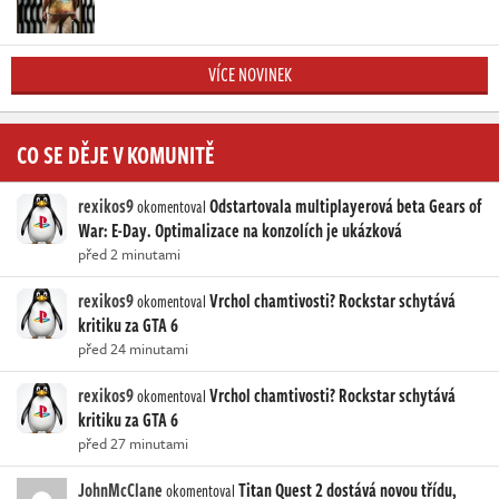
VÍCE NOVINEK
CO SE DĚJE V KOMUNITĚ
rexikos9
Odstartovala multiplayerová beta Gears of
okomentoval
War: E-Day. Optimalizace na konzolích je ukázková
před 2 minutami
rexikos9
Vrchol chamtivosti? Rockstar schytává
okomentoval
kritiku za GTA 6
před 24 minutami
rexikos9
Vrchol chamtivosti? Rockstar schytává
okomentoval
kritiku za GTA 6
před 27 minutami
JohnMcClane
Titan Quest 2 dostává novou třídu,
okomentoval