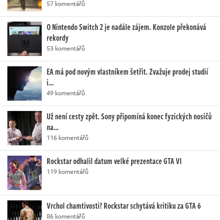
57 komentářů
O Nintendo Switch 2 je nadále zájem. Konzole překonává
rekordy
53 komentářů
EA má pod novým vlastníkem šetřit. Zvažuje prodej studií
i…
49 komentářů
Už není cesty zpět. Sony připomíná konec fyzických nosičů
na…
116 komentářů
Rockstar odhalil datum velké prezentace GTA VI
119 komentářů
Vrchol chamtivosti? Rockstar schytává kritiku za GTA 6
86 komentářů