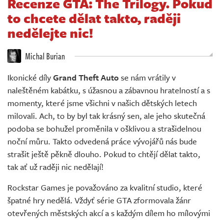
Recenze GTA: The Trilogy. Pokud
Živě
to chcete dělat takto, raději
nedělejte nic!
Michal Burian
Ikonické díly
Grand Theft Auto
se nám vrátily v
naleštěném kabátku, s úžasnou a zábavnou hratelností a s
momenty, které jsme všichni v našich dětských letech
milovali. Ach, to by byl tak krásný sen, ale jeho skutečná
podoba se bohužel proměnila v ošklivou a strašidelnou
noční můru. Takto odvedená práce vývojářů nás bude
strašit ještě pěkně dlouho. Pokud to chtějí dělat takto,
tak ať už raději nic nedělají!
Rockstar Games je považováno za kvalitní studio, které
špatné hry nedělá. Vždyť série GTA zformovala žánr
otevřených městských akcí a s každým dílem ho mílovými