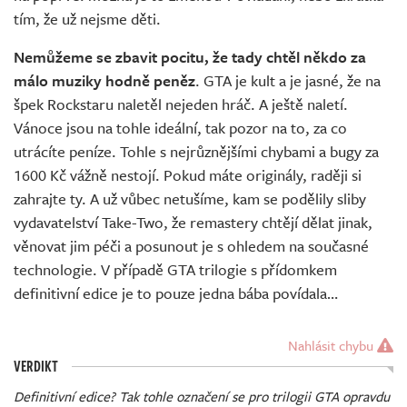
tím, že už nejsme děti.
Nemůžeme se zbavit pocitu, že tady chtěl někdo za
málo muziky hodně peněz
. GTA je kult a je jasné, že na
špek Rockstaru naletěl nejeden hráč. A ještě naletí.
Vánoce jsou na tohle ideální, tak pozor na to, za co
utrácíte peníze. Tohle s nejrůznějšími chybami a bugy za
1600 Kč vážně nestojí. Pokud máte originály, raději si
zahrajte ty. A už vůbec netušíme, kam se podělily sliby
vydavatelství Take-Two, že remastery chtějí dělat jinak,
věnovat jim péči a posunout je s ohledem na současné
technologie. V případě GTA trilogie s přídomkem
definitivní edice je to pouze jedna bába povídala…
Nahlásit chybu
VERDIKT
Definitivní edice? Tak tohle označení se pro trilogii GTA opravdu