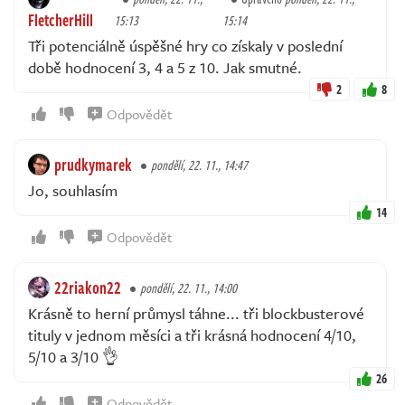
FletcherHill
15:13
15:14
Tři potenciálně úspěšné hry co získaly v poslední
době hodnocení 3, 4 a 5 z 10. Jak smutné.
2
8
Odpovědět
prudkymarek
pondělí, 22. 11., 14:47
Jo, souhlasím
14
Odpovědět
22riakon22
pondělí, 22. 11., 14:00
Krásně to herní průmysl táhne... tři blockbusterové
tituly v jednom měsíci a tři krásná hodnocení 4/10,
5/10 a 3/10 👌
26
Odpovědět