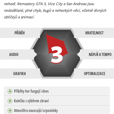
nehodí. Remastery GTA 3, Vice City a San Andreas jsou
nedodělané, plné chyb, bugů a nehezkých věcí, včetně divných
obličejů a animací.
PŘÍBĚH
HRATELNOST
3
AUDIO
NÁPLŇ A TEMPO
GRAFIKA
OPTIMALIZACE
Příběhy her fungují i dnes
Kolečko s výběrem zbraní
Atmosféra navozující vzpomínky