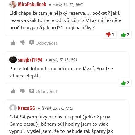
MiraPakulinek
neděle, 19. 12., 16:42
Lidi chápu že tam je nějaký rezerva.... počkat ? jaká
rezerva však tohle je od tvůrců gta V tak mi řekněte
proč to vypadá jak prd** mojí babičky ?
1
2
Odpovědět
smejkal1994
pátek, 17. 12., 9:21
Poslední dobou tomu lidi moc nedávají. Snad se
situace zlepší.
2
Odpovědět
KruzaGG
čtvrtek, 25. 11., 13:55
GTA SA jsem taky na chvíli zapnul (jelikož je na
Game passu), během půl hodiny jsem to však
vypnul. Myslel jsem, že to nebude tak špatný jak