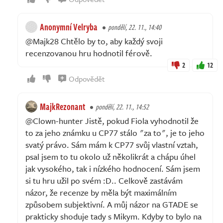
Anonymní Velryba
pondělí, 22. 11., 14:40
@Majk28 Chtělo by to, aby každý svoji
recenzovanou hru hodnotil férově.
2
12
Odpovědět
MajkRezonant
pondělí, 22. 11., 14:52
@Clown-hunter Jistě, pokud Fiola vyhodnotil že
to za jeho známku u CP77 stálo "za to", je to jeho
svatý právo. Sám mám k CP77 svůj vlastní vztah,
psal jsem to tu okolo už několikrát a chápu úhel
jak vysokého, tak i nízkého hodnocení. Sám jsem
si tu hru užil po svém :D.. Celkově zastávám
názor, že recenze by měla být maximálním
způsobem subjektivní. A můj názor na GTADE se
prakticky shoduje tady s Mikym. Kdyby to bylo na