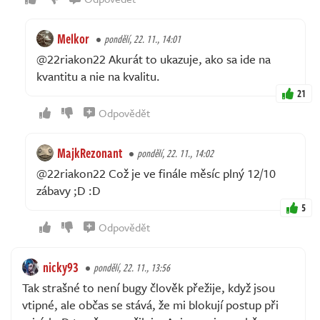
Melkor
pondělí, 22. 11., 14:01
@22riakon22 Akurát to ukazuje, ako sa ide na
kvantitu a nie na kvalitu.
21
Odpovědět
MajkRezonant
pondělí, 22. 11., 14:02
@22riakon22 Což je ve finále měsíc plný 12/10
zábavy ;D :D
5
Odpovědět
nicky93
pondělí, 22. 11., 13:56
Tak strašné to není bugy člověk přežije, když jsou
vtipné, ale občas se stává, že mi blokují postup při