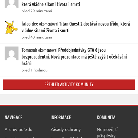
která vládne silami života i smrti
před 29 minutami
falco-dee
Titan Quest 2 dostává novou třídu, která
okomentoval
vládne silami života i smrti
před 43 minutami
Tomasak
Předobjednávky GTA 6 jsou
okomentoval
bezprecedentní. Nová prezentace má ještě zvýšit očekávání
hráčů
před 1 hodinou
PŘEHLED AKTIVITY KOMUNITY
NAVIGACE
INFORMACE
KOMUNITA
Archiv pořadu
Zásady ochrany
Nejnovější
příspěvky