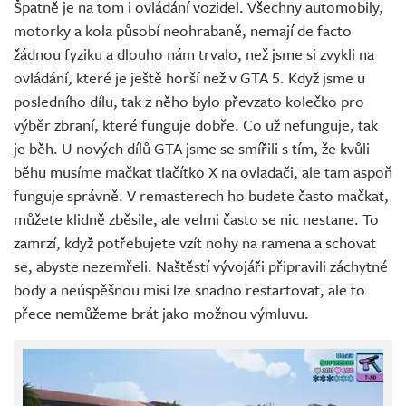
Špatně je na tom i ovládání vozidel. Všechny automobily,
motorky a kola působí neohrabaně, nemají de facto
žádnou fyziku a dlouho nám trvalo, než jsme si zvykli na
ovládání, které je ještě horší než v GTA 5. Když jsme u
posledního dílu, tak z něho bylo převzato kolečko pro
výběr zbraní, které funguje dobře. Co už nefunguje, tak
je běh. U nových dílů GTA jsme se smířili s tím, že kvůli
běhu musíme mačkat tlačítko X na ovladači, ale tam aspoň
funguje správně. V remasterech ho budete často mačkat,
můžete klidně zběsile, ale velmi často se nic nestane. To
zamrzí, když potřebujete vzít nohy na ramena a schovat
se, abyste nezemřeli. Naštěstí vývojáři připravili záchytné
body a neúspěšnou misi lze snadno restartovat, ale to
přece nemůžeme brát jako možnou výmluvu.