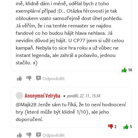
mě, klidně dám i méně, udělal bych z toho
exemplární případ :D.. Otázka férovosti je tak
obloukem vzato samozřejmě dost úhel pohledu.
Já věřím, že i na tenhle remaster se najdou
fandové co ho budou hájit hlava nehlava. Já
nevidím důvod jej hájit. U CP77 jsem si užil celou
kampaň. Nebyla to sice hra roku a už vůbec ne
instant legenda, ale zahrál a pobavilo, jednou
stačilo. x)
14
Odpovědět
Anonymní Velryba
pondělí, 22. 11., 15:34
@Majk28 Jenže sám tu říká, že to není hodnocení
hry (které může být klidně 1/10), ale jeho
doporučení.
2
5
Odpovědět