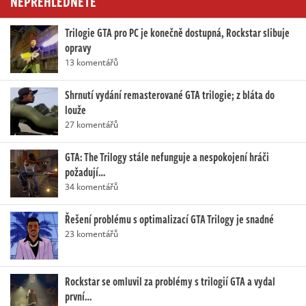
NEPŘEHLÉDNĚTE
Trilogie GTA pro PC je konečně dostupná, Rockstar slibuje
opravy
13 komentářů
Shrnutí vydání remasterované GTA trilogie; z bláta do
louže
27 komentářů
GTA: The Trilogy stále nefunguje a nespokojení hráči
požadují…
34 komentářů
Řešení problému s optimalizací GTA Trilogy je snadné
23 komentářů
Rockstar se omluvil za problémy s trilogií GTA a vydal
první…