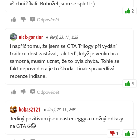
všichni říkali. Bohužel jsem se spletl :)
2
Odpovědět
nick-gonsior
úterý, 23. 11., 8:28
I napříč tomu, že jsem se GTA Trilogy při vydání
traileru dost zastával, tak teď, když je venku hra
samotná,musím uznat, že to byla chyba. Tohle se
fakt nepovedlo a je to škoda. Jinak spravedlivá
recenze Indiane.
4
Odpovědět
bokas2121
úterý, 23. 11., 2:05
Jediný pozitivum jsou easter eggy a možný odkazy
na GTA 6😂
1
2