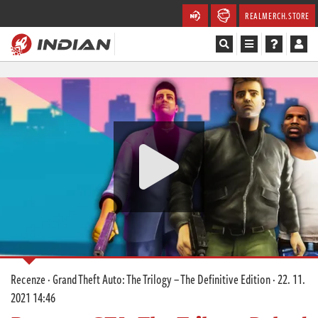
REALMERCH.STORE
Magazín
Recenze
Videa
Soutěže
Databáze
Komunita
Recenze
·
Grand Theft Auto: The Trilogy – The Definitive Edition
·
22. 11.
Redakce
2021 14:46