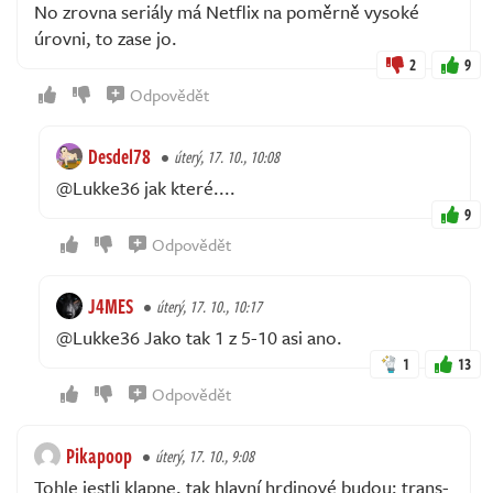
No zrovna seriály má Netflix na poměrně vysoké
úrovni, to zase jo.
2
9
Odpovědět
Desdel78
úterý, 17. 10., 10:08
@Lukke36 jak které....
9
Odpovědět
J4MES
úterý, 17. 10., 10:17
@Lukke36 Jako tak 1 z 5-10 asi ano.
1
13
Odpovědět
Pikapoop
úterý, 17. 10., 9:08
Tohle jestli klapne, tak hlavní hrdinové budou: trans-