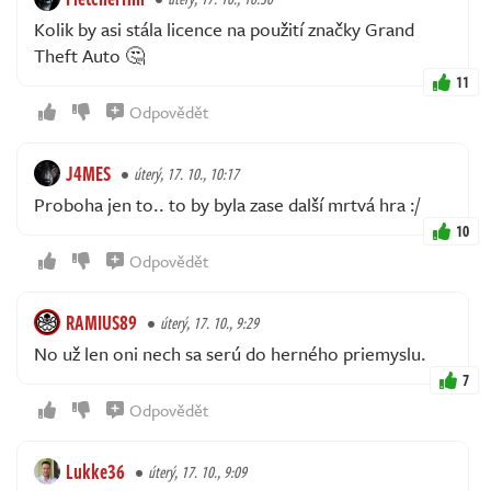
Kolik by asi stála licence na použití značky Grand
Theft Auto 🤔
11
Odpovědět
J4MES
úterý, 17. 10., 10:17
Proboha jen to.. to by byla zase další mrtvá hra :/
10
Odpovědět
RAMIUS89
úterý, 17. 10., 9:29
No už len oni nech sa serú do herného priemyslu.
7
Odpovědět
Lukke36
úterý, 17. 10., 9:09