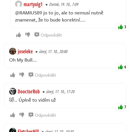
martyolg1
čtvrtek, 19. 10., 7:09
@RAMIUS89 jo to jo, ale to nemusí nutně
znamenat, že to bude korektní....
3
Odpovědět
joseleke
úterý, 17. 10., 20:00
Oh My Bull...
6
Odpovědět
DooctorRob
úterý, 17. 10., 17:20
🤣.. Úplně to vidím už
7
Odpovědět
FletcherHill
úterý, 17. 10., 10:30