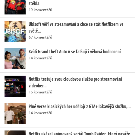
stébla
19 komentářů
Ubisoft věří ve streamování a chce se stát Netflixem ve
světě…
67 komentářů
Kvůli Grand Theft Auto 6 se falšují i věková hodnocení
14 komentářů
Netflix testuje svou cloudovou službu pro streamování
videoher…
15 komentářů
Plné verze klasických her udělají z GTA+ lákavější službu,…
14 komentářů
Netflix ukázal animovaný seriál Tomb Raider, který naváže