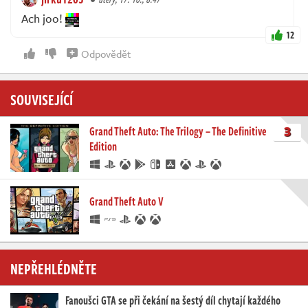
Ach joo!
12
Odpovědět
SOUVISEJÍCÍ
3
Grand Theft Auto: The Trilogy – The Definitive
Edition
Grand Theft Auto V
NEPŘEHLÉDNĚTE
Fanoušci GTA se při čekání na šestý díl chytají každého