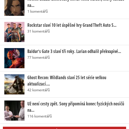
na…
1 komentářů
Rockstar slaví 10 let úspěšné hry Grand Theft Auto 5…
31 komentářů
Baldur's Gate 3 slaví tři roky. Larian odhalil překvapivé…
77 komentářů
Ghost Recon: Wildlands slaví 25 let série velkou
aktualizací.…
42 komentářů
Už není cesty zpět. Sony připomíná konec fyzických nosičů
na…
116 komentářů