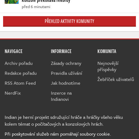
Konzole překonává rekordy
před 6 minutami
PŘEHLED AKTIVITY KOMUNITY
NAVIGACE
INFORMACE
KOMUNITA
Archiv pořadu
Zásady ochrany
Nejnovější
příspěvky
Redakce pořadu
Pravidla užívání
Žebříček uživatelů
RSS Atom Feed
Jak hodnotíme
NerdFix
Inzerce na
Indianovi
Indian je herní projekt sdružující hráče a hráčky všeho věku
kolem témat o počítačových a konzolových hrách.
Při poskytování služeb nám pomáhají soubory cookie.