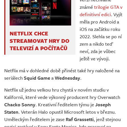
známé
trilogie GTA v
definitivní edici
. Vyjít
měla pro Android a
iOS na začátku roku
NETFLIX CHCE
2022. Slehla se po ní
STREAMOVAT HRY DO
zem a nikdo teď
TELEVIZÍ A POČÍTAČŮ
neví, zda je vůbec
ještě ve vývoji.
Netflix má v dohledné době přinést také hry naložené na
seriálech
Squid Game
a
Wednesday
.
Netflix už jednu velkou hru chystá v novém studiu v
Kalifornii, které vede výkonný producent hry Overwatch
Chacko Sonny
. Kreativní ředitelem týmu je
Joseph
Staten
. Veterán Halo opustil Microsoft letos v březnu.
Uměleckým ředitelem je zase
Raf Grassetti
, jenž stejnou
pozici zastával v Sony Santa Monica, kde pracoval na