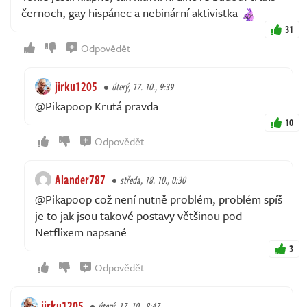
černoch, gay hispánec a nebinární aktivistka
31
Odpovědět
jirku1205
úterý, 17. 10., 9:39
@Pikapoop Krutá pravda
10
Odpovědět
Alander787
středa, 18. 10., 0:30
@Pikapoop což není nutně problém, problém spíš
je to jak jsou takové postavy většinou pod
Netflixem napsané
3
Odpovědět
jirku1205
úterý, 17. 10., 8:47