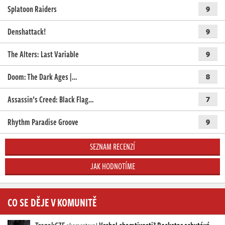
Splatoon Raiders
9
Denshattack!
9
The Alters: Last Variable
9
Doom: The Dark Ages |…
8
Assassin’s Creed: Black Flag…
7
Rhythm Paradise Groove
9
SEZNAM RECENZÍ
JAK HODNOTÍME
CO SE DĚJE V KOMUNITĚ