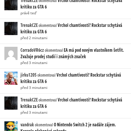
TrenakCZE
Vrchol chamtivosti? Rockstar schytává
okomentoval
kritiku za GTA 6
právě teď
TrenakCZE
Vrchol chamtivosti? Rockstar schytává
okomentoval
kritiku za GTA 6
před 2 minutami
CorradoVR6cz
EA má pod novým vlastníkem šetřit.
okomentoval
Zvažuje prodej studií i známých značek
před 3 minutami
jirku1205
Vrchol chamtivosti? Rockstar schytává
okomentoval
kritiku za GTA 6
před 3 minutami
TrenakCZE
Vrchol chamtivosti? Rockstar schytává
okomentoval
kritiku za GTA 6
před 3 minutami
vandrak
O Nintendo Switch 2 je nadále zájem.
okomentoval