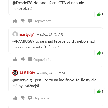
@Desdel78 No ono už ani GTA VI nebude
nekorektná.
4
Odpovědět
martyolg1
středa, 18. 10., 7:02
@RAMIUS89 to se snad teprve uvidí, nebo snad
máš nějaké konkrétní info?
4
Odpovědět
RAMIUS89
středa, 18. 10., 18:54
@martyolg1 písali to tu na indiánovi že šiesty diel
má byť vážnejší.
4
Odpovědět