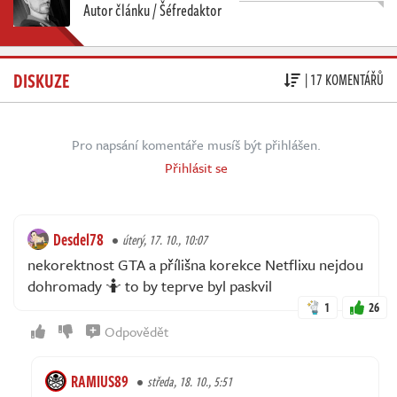
Autor článku / Šéfredaktor
DISKUZE
| 17 KOMENTÁŘŮ
Pro napsání komentáře musíš být přihlášen.
Přihlásit se
Desdel78
úterý, 17. 10., 10:07
nekorektnost GTA a přílišna korekce Netflixu nejdou
dohromady 🤷 to by teprve byl paskvil
1
26
Odpovědět
RAMIUS89
středa, 18. 10., 5:51