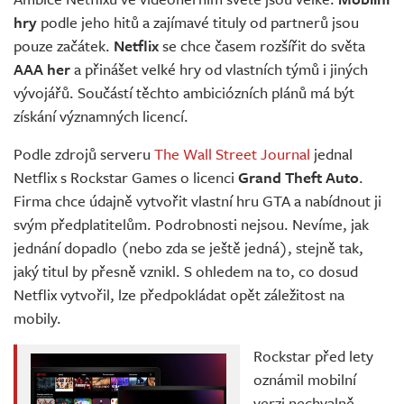
Živě
hry
podle jeho hitů a zajímavé tituly od partnerů jsou
pouze začátek.
Netflix
se chce časem rozšířit do světa
AAA her
a přinášet velké hry od vlastních týmů i jiných
vývojářů. Součástí těchto ambiciózních plánů má být
získání významných licencí.
Podle zdrojů serveru
The Wall Street Journal
jednal
Netflix s Rockstar Games o licenci
Grand Theft Auto
.
Firma chce údajně vytvořit vlastní hru GTA a nabídnout ji
svým předplatitelům. Podrobnosti nejsou. Nevíme, jak
jednání dopadlo (nebo zda se ještě jedná), stejně tak,
jaký titul by přesně vznikl. S ohledem na to, co dosud
Netflix vytvořil, lze předpokládat opět záležitost na
mobily.
Rockstar před lety
oznámil mobilní
verzi nechvalně