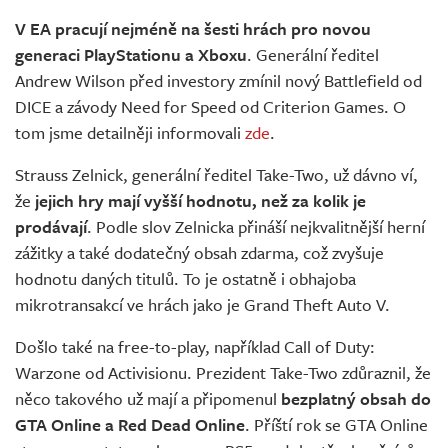
V EA pracují nejméně na šesti hrách pro novou
generaci PlayStationu a Xboxu
. Generální ředitel
Andrew Wilson před investory zmínil nový Battlefield od
DICE a závody Need for Speed od Criterion Games. O
tom jsme detailněji informovali
zde
.
Strauss Zelnick, generální ředitel Take-Two, už dávno ví,
že
jejich hry mají vyšší hodnotu, než za kolik je
prodávají
. Podle slov Zelnicka přináší nejkvalitnější herní
zážitky a také dodatečný obsah zdarma, což zvyšuje
hodnotu daných titulů. To je ostatně i obhajoba
mikrotransakcí ve hrách jako je Grand Theft Auto V.
Došlo také na free-to-play, například Call of Duty:
Warzone od Activisionu. Prezident Take-Two zdůraznil, že
něco takového už mají a připomenul
bezplatný obsah do
GTA Online a Red Dead Online
. Příští rok se GTA Online