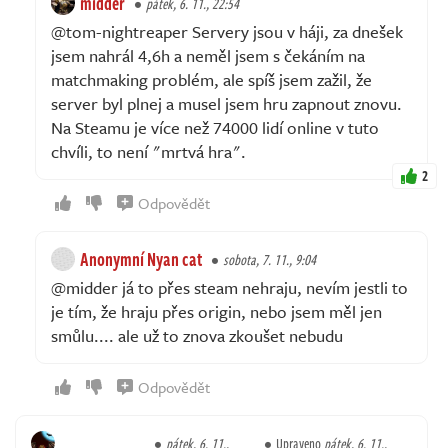
midder
pátek, 6. 11., 22:54
@tom-nightreaper Servery jsou v háji, za dnešek
jsem nahrál 4,6h a neměl jsem s čekáním na
matchmaking problém, ale spíš jsem zažil, že
server byl plnej a musel jsem hru zapnout znovu.
Na Steamu je více než 74000 lidí online v tuto
chvíli, to není "mrtvá hra".
2
Odpovědět
Anonymní Nyan cat
sobota, 7. 11., 9:04
@midder já to přes steam nehraju, nevím jestli to
je tím, že hraju přes origin, nebo jsem měl jen
smůlu.... ale už to znova zkoušet nebudu
Odpovědět
pátek, 6. 11.,
Upraveno
pátek, 6. 11.,