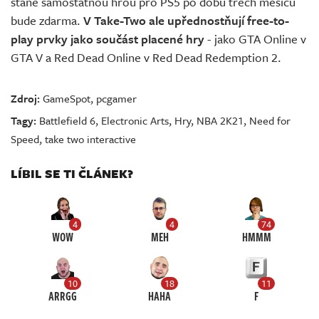
stane samostatnou hrou pro PS5 po dobu třech měsíců
bude zdarma.
V Take-Two ale upřednostňují free-to-
play prvky jako součást placené hry
- jako GTA Online v
GTA V a Red Dead Online v Red Dead Redemption 2.
Zdroj:
GameSpot
,
pcgamer
Tagy:
Battlefield 6
,
Electronic Arts
,
Hry
,
NBA 2K21
,
Need for
Speed
,
take two interactive
LÍBIL SE TI ČLÁNEK?
4
4
74
WOW
MEH
HMMM
10
18
11
ARRGG
HAHA
F