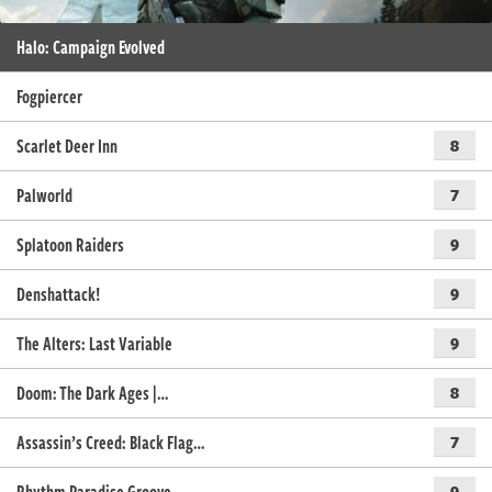
Halo: Campaign Evolved
Fogpiercer
Scarlet Deer Inn
8
Palworld
7
Splatoon Raiders
9
Denshattack!
9
The Alters: Last Variable
9
Doom: The Dark Ages |…
8
Assassin’s Creed: Black Flag…
7
9