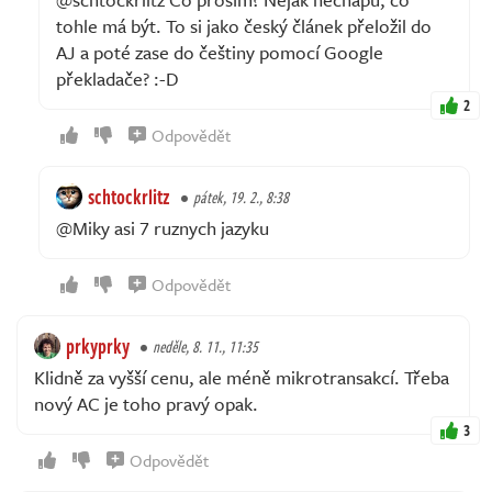
tohle má být. To si jako český článek přeložil do
AJ a poté zase do češtiny pomocí Google
překladače? :-D
2
Odpovědět
schtockrlitz
pátek, 19. 2., 8:38
@Miky asi 7 ruznych jazyku
Odpovědět
prkyprky
neděle, 8. 11., 11:35
Klidně za vyšší cenu, ale méně mikrotransakcí. Třeba
nový AC je toho pravý opak.
3
Odpovědět