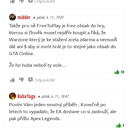
Odpovědět
midder
pátek, 6. 11., 19:07
Takže pro ně FreeToPlay je free obsah do hry,
kterou si člověk musel nejdřív koupit a říká, že
Warzone který je ke stažení zcela zdarma a nemusíš
dát ani $ aby si mohl hrát je to stejné jako obsah do
GTA Online.
Že ho huba nebolí ty vole...
10
Odpovědět
BabaYaga
pátek, 6. 11., 18:47
Povím Vám jeden smutný příběh : Konečně po
letech to vypadalo, že EA dostane co si zaslouží, ale
pak přišlo Apex Legends.
5