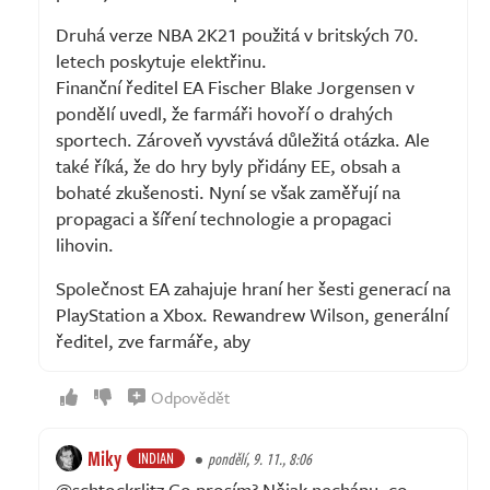
Druhá verze NBA 2K21 použitá v britských 70.
letech poskytuje elektřinu.
Finanční ředitel EA Fischer Blake Jorgensen v
pondělí uvedl, že farmáři hovoří o drahých
sportech. Zároveň vyvstává důležitá otázka. Ale
také říká, že do hry byly přidány EE, obsah a
bohaté zkušenosti. Nyní se však zaměřují na
propagaci a šíření technologie a propagaci
lihovin.
Společnost EA zahajuje hraní her šesti generací na
PlayStation a Xbox. Rewandrew Wilson, generální
ředitel, zve farmáře, aby
Odpovědět
Miky
INDIAN
pondělí, 9. 11., 8:06
@schtockrlitz Co prosím? Nějak nechápu, co