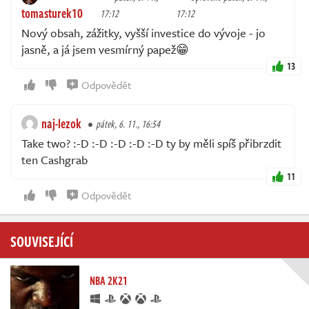
tomasturek10
17:12
17:12
Nový obsah, zážitky, vyšší investice do vývoje - jo
jasně, a já jsem vesmírný papež😁
13
Odpovědět
naj-lezok
pátek, 6. 11., 16:54
Take two? :-D :-D :-D :-D :-D ty by měli spíš přibrzdit
ten Cashgrab
11
Odpovědět
SOUVISEJÍCÍ
NBA 2K21