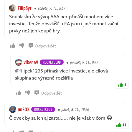
FilipSyr
sobota, 7. 11., 8:57
Souhlasím že vývoj AAA her přináší mnohem více
investic. Jenže obvzlášť u EA jsou i jiné monetizační
prvky než jen koupě hry.
Odpovědět
vlken69
ROCKETCLUB
pondělí, 9. 11., 0:27
@filipek1235 přináší více investic, ale cílová
skupina se výrazně rozšířila
1
Odpovědět
unFOX
ROCKETCLUB
pátek, 6. 11., 19:20
Človek by sa ich aj zastal..... nie je však v čom 😂
11