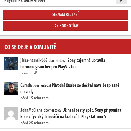
Rhythm Paradise Groove
SEZNAM RECENZÍ
JAK HODNOTÍME
CO SE DĚJE V KOMUNITĚ
jirka-hamrik665
Sony tajemně upravila
okomentoval
harmonogram her pro PlayStation
právě teď
Cvrnda
Původní Quake se dočkal nové bezplatné
okomentoval
epizody
před 15 minutami
JohnMcClane
Už není cesty zpět. Sony připomíná
okomentoval
konec fyzických nosičů na krabicích PlayStationu 5
před 25 minutami