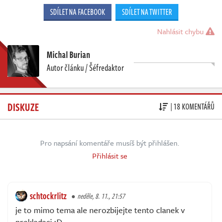
SDÍLET NA FACEBOOK
SDÍLET NA TWITTER
Nahlásit chybu
Michal Burian
Autor článku / Šéfredaktor
DISKUZE
| 18 KOMENTÁŘŮ
Pro napsání komentáře musíš být přihlášen.
Přihlásit se
schtockrlitz
neděle, 8. 11., 21:57
je to mimo tema ale nerozbijejte tento clanek v
prekladaci :D