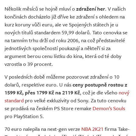
Živě
Několik měsíců se hojně mluví o
zdražení her
. V našich
končinách docházelo již dříve ke zdražení s ohledem na
kurz koruny vůči euru, ale ve Spojených státech je u
nových titulů standardem 59,99 dolarů. Tato cenovka se
na tamním trhu drží od roku 2006, na což představitelé
jednotlivých společností poukazují a někteří si za
argument berou cenu lístku do kina, která od té doby
vzrostla o 39 procent.
V posledních době můžeme pozorovat zdražení o 10
dolarů, respektive euro. U nás
ceny postupně rostou z
1599 Kč, přes 1799 Kč na 2119 Kč
, což je dle všeho
nový
standard
pro velké exkluzivity od Sony. Za tuto cenovku
se prodává na českém PS Store remake
Demon’s Souls
pro PlayStation 5.
70 euro nalepila na next-gen verze
NBA 2K21
firma Take-