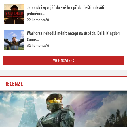
Japonský vývojář do své hry přidal češtinu kvůli
jedinému…
22 komentářů
Warhorse nehodlá měnit recept na úspěch. Další Kingdom
Come…
62 komentářů
VÍCE NOVINEK
RECENZE