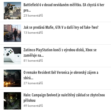
Battlefield 6 v dosud nevídaném měřítku. EA chystá 6 her
pro…
23 komentářů
Jak se prodává Mafie, GTA V a další hry od Take-Two?
13 komentářů
Zatímco PlayStation končí s výrobou disků, Xbox se
zaměřuje na…
81 komentářů
O remake Resident Evil Veronica je obrovský zájem a
sbírá…
27 komentářů
Halo: Campaign Evolved je naleštěný základ se zbytečnou
přílohou
49 komentářů