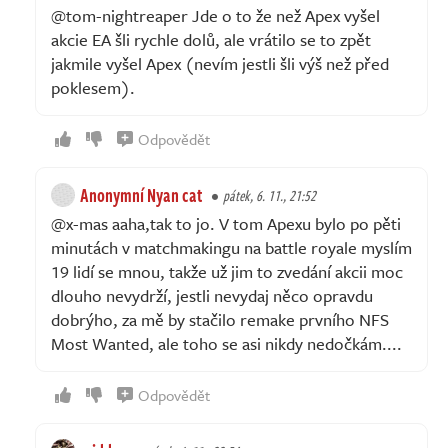
@tom-nightreaper Jde o to že než Apex vyšel
akcie EA šli rychle dolů, ale vrátilo se to zpět
jakmile vyšel Apex (nevím jestli šli výš než před
poklesem).
Odpovědět
Anonymní Nyan cat
pátek, 6. 11., 21:52
@x-mas aaha,tak to jo. V tom Apexu bylo po pěti
minutách v matchmakingu na battle royale myslím
19 lidí se mnou, takže už jim to zvedání akcii moc
dlouho nevydrží, jestli nevydaj něco opravdu
dobrýho, za mě by stačilo remake prvního NFS
Most Wanted, ale toho se asi nikdy nedočkám....
Odpovědět