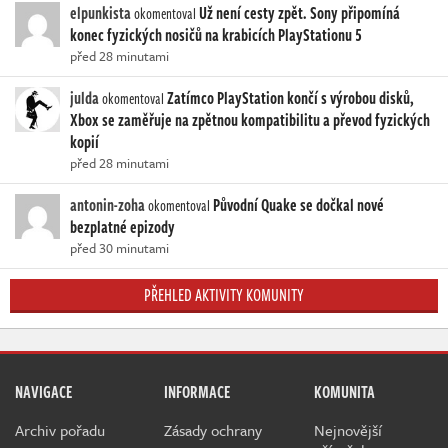
elpunkista
Už není cesty zpět. Sony připomíná
okomentoval
konec fyzických nosičů na krabicích PlayStationu 5
před 28 minutami
julda
Zatímco PlayStation končí s výrobou disků,
okomentoval
Xbox se zaměřuje na zpětnou kompatibilitu a převod fyzických
kopií
před 28 minutami
antonin-zoha
Původní Quake se dočkal nové
okomentoval
bezplatné epizody
před 30 minutami
PŘEHLED AKTIVITY KOMUNITY
NAVIGACE
INFORMACE
KOMUNITA
Archiv pořadu
Zásady ochrany
Nejnovější