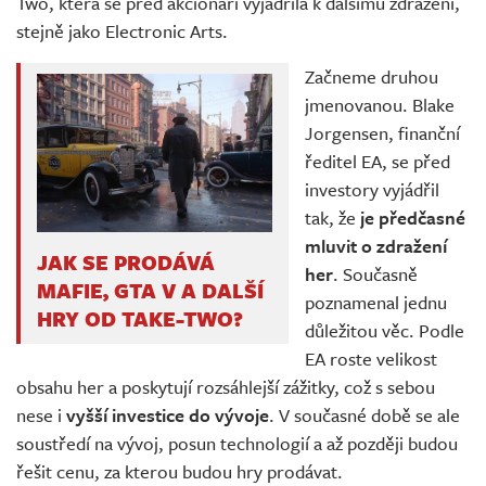
Two, která se před akcionáři vyjádřila k dalšímu zdražení,
stejně jako Electronic Arts.
Začneme druhou
jmenovanou. Blake
Jorgensen, finanční
ředitel EA, se před
investory vyjádřil
tak, že
je předčasné
mluvit o zdražení
JAK SE PRODÁVÁ
her
. Současně
MAFIE, GTA V A DALŠÍ
poznamenal jednu
HRY OD TAKE-TWO?
důležitou věc. Podle
EA roste velikost
obsahu her a poskytují rozsáhlejší zážitky, což s sebou
nese i
vyšší investice do vývoje
. V současné době se ale
soustředí na vývoj, posun technologií a až později budou
řešit cenu, za kterou budou hry prodávat.