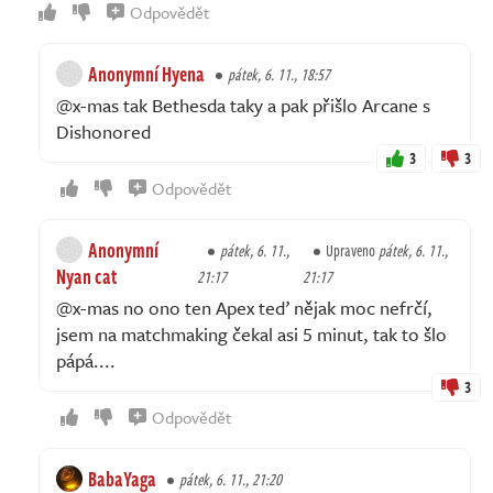
Odpovědět
Anonymní Hyena
pátek, 6. 11., 18:57
@x-mas tak Bethesda taky a pak přišlo Arcane s
Dishonored
3
3
Odpovědět
Anonymní
pátek, 6. 11.,
Upraveno
pátek, 6. 11.,
Nyan cat
21:17
21:17
@x-mas no ono ten Apex teď nějak moc nefrčí,
jsem na matchmaking čekal asi 5 minut, tak to šlo
pápá....
3
Odpovědět
BabaYaga
pátek, 6. 11., 21:20