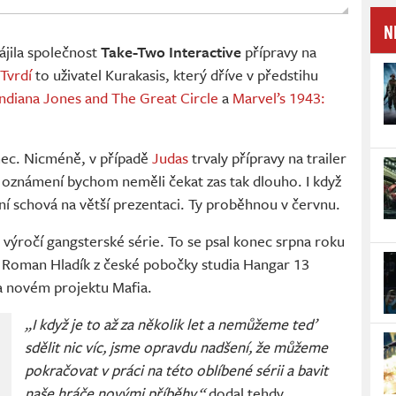
N
ájila společnost
Take-Two Interactive
přípravy na
Tvrdí
to uživatel Kurakasis, který dříve v předstihu
Indiana Jones and The Great Circle
a
Marvel’s 1943:
mec. Nicméně, v případě
Judas
trvaly přípravy na trailer
na oznámení bychom neměli čekat zas tak dlouho. I když
í schová na větší prezentaci. Ty proběhnou v červnu.
 výročí gangsterské série. To se psal konec srpna roku
l Roman Hladík z české pobočky studia Hangar 13
la novém projektu Mafia.
„I když je to až za několik let a nemůžeme teď
sdělit nic víc, jsme opravdu nadšení, že můžeme
pokračovat v práci na této oblíbené sérii a bavit
naše hráče novými příběhy,“
dodal tehdy.