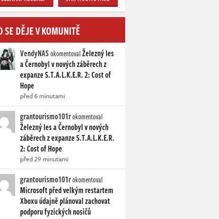
O SE DĚJE V KOMUNITĚ
VendyNAS
Železný les
okomentoval
a Černobyl v nových záběrech z
expanze S.T.A.L.K.E.R. 2: Cost of
Hope
před 6 minutami
grantourismo101r
okomentoval
Železný les a Černobyl v nových
záběrech z expanze S.T.A.L.K.E.R.
2: Cost of Hope
před 29 minutami
grantourismo101r
okomentoval
Microsoft před velkým restartem
Xboxu údajně plánoval zachovat
podporu fyzických nosičů