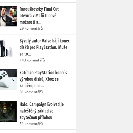
Fanouškovský Final Cut
otevírá v Mafii II nové
možnosti a…
29 komentářů
Bývalý autor Valve hájí konec
disků pro PlayStation. Může
za to…
148 komentářů
Zatímco PlayStation končí s
výrobou disků, Xbox se
zaměřuje na…
81 komentářů
Halo: Campaign Evolved je
naleštěný základ se
zbytečnou přílohou
51 komentářů