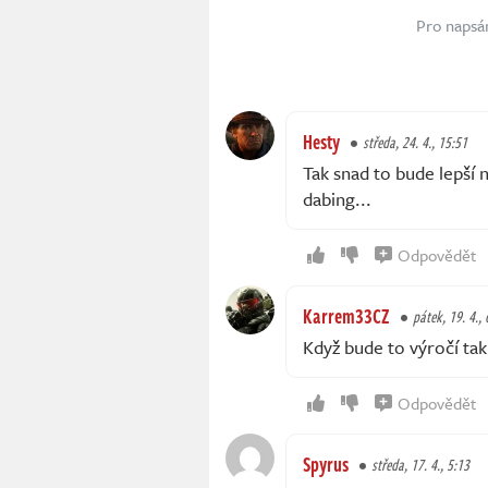
Pro napsá
Hesty
středa, 24. 4., 15:51
Tak snad to bude lepší 
dabing...
Odpovědět
Karrem33CZ
pátek, 19. 4., 
Když bude to výročí tak
Odpovědět
Spyrus
středa, 17. 4., 5:13