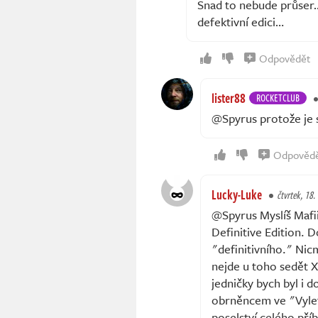
Snad to nebude průser…
defektivní edici…
Odpovědět
lister88
ROCKETCLUB
@Spyrus protože je 
Odpověd
Lucky-Luke
čtvrtek, 18.
@Spyrus Myslíš Mafii
Definitive Edition. D
"definitivního." Nicm
nejde u toho sedět X
jedničky bych byl i 
obrněncem ve "Vyletu
poselství celého příb