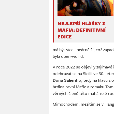
NEJLEPŠÍ HLÁŠKY Z
MAFIA: DEFINITIVNÍ
EDICE
má být více lineárnější, což zapa
byla open-world.
V roce 2022 se objevily zajímavé
odehrávat se na Sicílii ve 30. let
Dona Salierih
o, tedy na hlavu zl
hrdina první Mafie a remaku Tom
věrných členů této mafiánské rod
Mimochodem, mezitím se v Hangaru