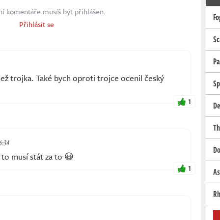
ní komentáře musíš být přihlášen.
Fo
Přihlásit se
Sc
Pa
než trojka. Také bych oproti trojce ocenil český
Sp
1
De
Th
6:34
Do
 to musí stát za to 😀
1
As
Rh