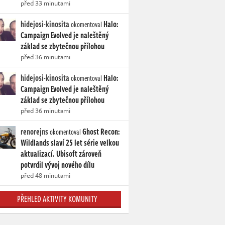
před 33 minutami
hidejosi-kinosita
Halo:
okomentoval
Campaign Evolved je naleštěný
základ se zbytečnou přílohou
před 36 minutami
hidejosi-kinosita
Halo:
okomentoval
Campaign Evolved je naleštěný
základ se zbytečnou přílohou
před 36 minutami
renorejns
Ghost Recon:
okomentoval
Wildlands slaví 25 let série velkou
aktualizací. Ubisoft zároveň
potvrdil vývoj nového dílu
před 48 minutami
PŘEHLED AKTIVITY KOMUNITY