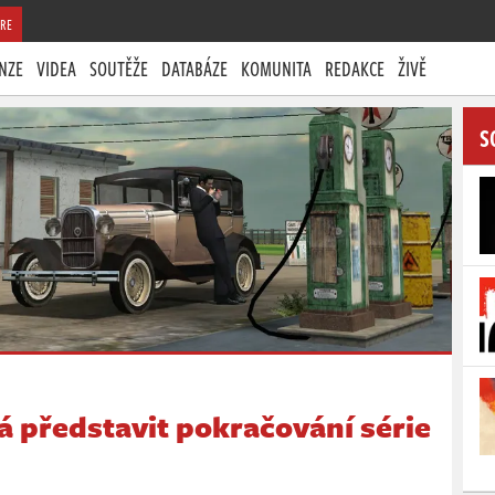
RE
NZE
VIDEA
SOUTĚŽE
DATABÁZE
KOMUNITA
REDAKCE
ŽIVĚ
S
á představit pokračování série