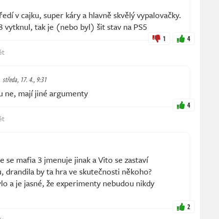
edí v cajku, super káry a hlavně skvělý vypalovačky.
3 vytknul, tak je (nebo byl) šit stav na PS5
1
4
ět
středa, 17. 4., 9:31
vu ne, mají jiné argumenty
4
ět
 se mafia 3 jmenuje jinak a Vito se zastaví
 drandila by ta hra ve skutečnosti někoho?
bylo a je jasné, že experimenty nebudou nikdy
2