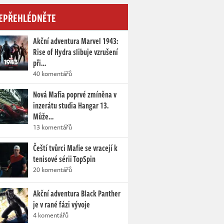
EPŘEHLÉDNĚTE
Akční adventura Marvel 1943:
Rise of Hydra slibuje vzrušení
při…
40 komentářů
Nová Mafia poprvé zmíněna v
inzerátu studia Hangar 13.
Může…
13 komentářů
Čeští tvůrci Mafie se vracejí k
tenisové sérii TopSpin
20 komentářů
Akční adventura Black Panther
je v rané fázi vývoje
4 komentářů