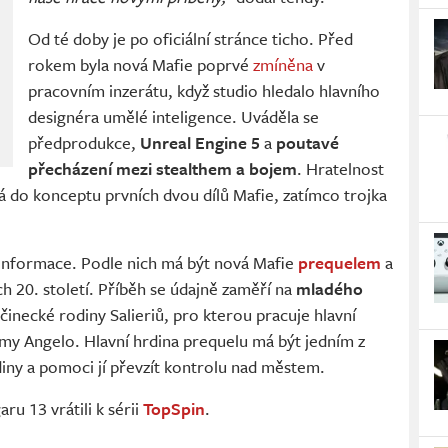
Od té doby je po oficiální stránce ticho. Před
rokem byla nová Mafie poprvé
zmíněna
v
pracovním inzerátu, když studio hledalo hlavního
designéra umělé inteligence. Uváděla se
předprodukce,
Unreal Engine 5
a
poutavé
přecházení mezi stealthem a bojem
. Hratelnost
dá do konceptu prvních dvou dílů Mafie, zatímco trojka
 informace. Podle nich má být nová Mafie
prequelem
a
ech 20. století. Příběh se údajně zaměří na
mladého
očinecké rodiny Salieriů, pro kterou pracuje hlavní
my Angelo. Hlavní hrdina prequelu má být jedním z
iny a pomoci jí převzít kontrolu nad městem.
 13 vrátili k sérii
TopSpin
.