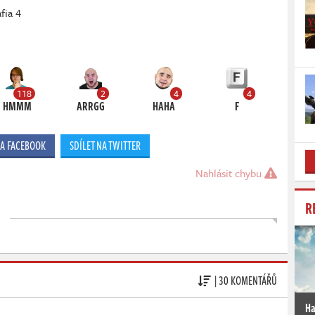
fia 4
118
2
4
4
HMMM
ARRGG
HAHA
F
NA FACEBOOK
SDÍLET NA TWITTER
Nahlásit chybu
R
| 30 KOMENTÁŘŮ
Ha