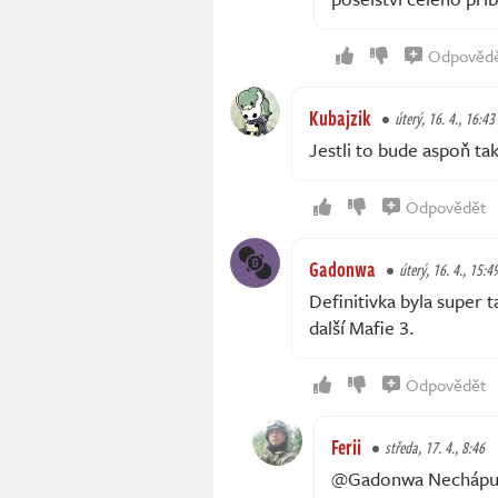
Odpověd
Kubajzik
úterý, 16. 4., 16:43
Jestli to bude aspoň tak
Odpovědět
Gadonwa
úterý, 16. 4., 15:4
Definitivka byla super t
další Mafie 3.
Odpovědět
Ferii
středa, 17. 4., 8:46
@Gadonwa Nechápu pro