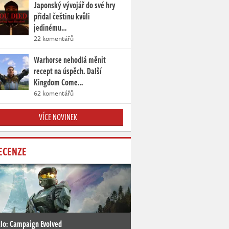
Japonský vývojář do své hry
přidal češtinu kvůli
jedinému…
22 komentářů
Warhorse nehodlá měnit
recept na úspěch. Další
Kingdom Come…
62 komentářů
VÍCE NOVINEK
ECENZE
lo: Campaign Evolved