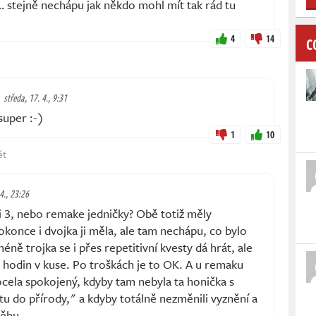
 stejně nechápu jak někdo mohl mít tak rád tu
4
14
C
středa, 17. 4., 9:31
super :-)
1
10
ět
 4., 23:26
 3, nebo remake jedničky? Obě totiž měly
okonce i dvojka ji měla, ale tam nechápu, co bylo
éně trojka se i přes repetitivní kvesty dá hrát, ale
 hodin v kuse. Po troškách je to OK. A u remaku
docela spokojený, kdyby tam nebyla ta honička s
 do přírody," a kdyby totálně nezměnili vyznění a
ěhu...