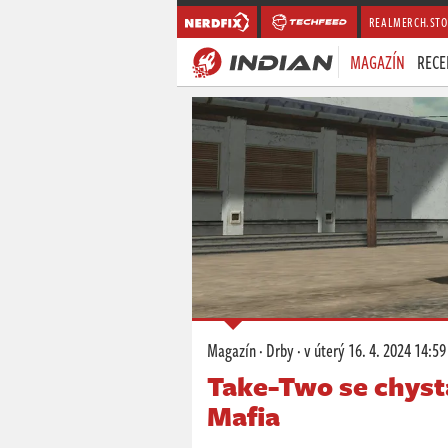
REALMERCH.STO
MAGAZÍN
RECE
Magazín
·
Drby
·
v úterý
16. 4. 2024 14:59
Take-Two se chyst
Mafia