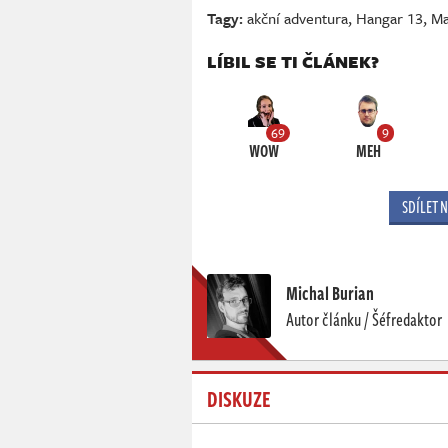
Tagy:
akční adventura
,
Hangar 13
,
Ma
LÍBIL SE TI ČLÁNEK?
69
9
WOW
MEH
SDÍLET 
Michal Burian
Autor článku / Šéfredaktor
DISKUZE