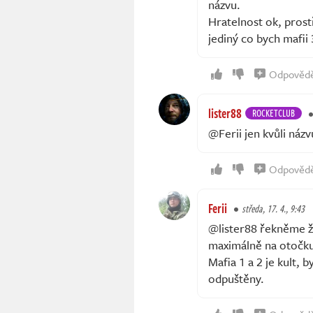
názvu.
Hratelnost ok, prostř
jediný co bych mafii 
Odpověd
lister88
ROCKETCLUB
@Ferii jen kvůli náz
Odpověd
Ferii
středa, 17. 4., 9:43
@lister88 řekněme že
maximálně na otočku,
Mafia 1 a 2 je kult, 
odpuštěny.