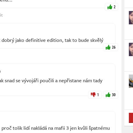
2
ět
 dobrý jako definitive edition, tak to bude skvělý
26
9
ak snad se vývojáři poučili a nepřistane nám tady
1
30
č tolik lidí nakládá na mafii 3 jen kvůli špatnému