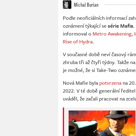
Michal Burian
Podle neoficiálních informací zah
oznámení týkající se
série Mafia
.
informoval o
Metro Awakening
,
Rise of Hydra
.
V současné době neví časový rá
zhruba tři až čtyři týdny. Takže 
je možné, že si Take-Two oznámen
Nová Mafie byla
potvrzena
na 20.
2022. V té době generální ředite
uváděl, že začali pracovat na zce