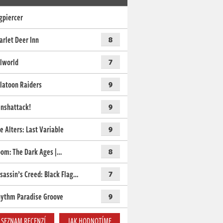
gpiercer
arlet Deer Inn
8
lworld
7
latoon Raiders
9
nshattack!
9
e Alters: Last Variable
9
om: The Dark Ages |…
8
sassin’s Creed: Black Flag…
7
ythm Paradise Groove
9
SEZNAM RECENZÍ
JAK HODNOTÍME