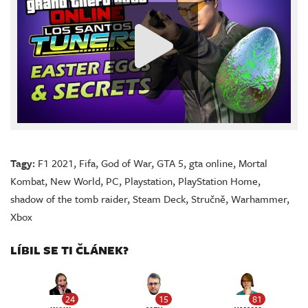
Tagy:
F1 2021
,
Fifa
,
God of War
,
GTA 5
,
gta online
,
Mortal
Kombat
,
New World
,
PC
,
Playstation
,
PlayStation Home
,
shadow of the tomb raider
,
Steam Deck
,
Stručně
,
Warhammer
,
Xbox
LÍBIL SE TI ČLÁNEK?
24
15
81