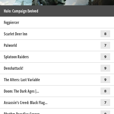
Halo: Campaign Evolved
Fogpiercer
Scarlet Deer Inn
8
Palworld
7
Splatoon Raiders
9
Denshattack!
9
The Alters: Last Variable
9
Doom: The Dark Ages |…
8
Assassin’s Creed: Black Flag…
7
9