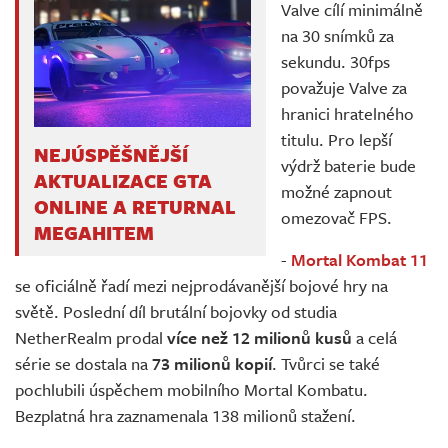
Valve cílí minimálně
na 30 snímků za
sekundu. 30fps
považuje Valve za
hranici hratelného
titulu. Pro lepší
NEJÚSPĚŠNĚJŠÍ
výdrž baterie bude
AKTUALIZACE GTA
možné zapnout
ONLINE A RETURNAL
omezovač FPS.
MEGAHITEM
-
Mortal Kombat 11
se oficiálně řadí mezi nejprodávanější bojové hry na
světě. Poslední díl brutální bojovky od studia
NetherRealm prodal
více než 12 milionů kusů
a celá
série se dostala na
73 milionů kopií
. Tvůrci se také
pochlubili úspěchem mobilního Mortal Kombatu.
Bezplatná hra zaznamenala 138 milionů stažení.