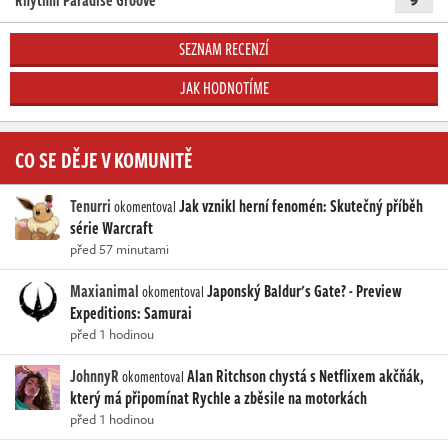
Rhythm Paradise Groove
SEZNAM RECENZÍ
JAK HODNOTÍME
CO SE DĚJE V KOMUNITĚ
Tenurri
Jak vznikl herní fenomén: Skutečný příběh
okomentoval
série Warcraft
před 57 minutami
Maxianimal
Japonský Baldur's Gate? - Preview
okomentoval
Expeditions: Samurai
před 1 hodinou
JohnnyR
Alan Ritchson chystá s Netflixem akčňák,
okomentoval
který má připomínat Rychle a zběsile na motorkách
před 1 hodinou