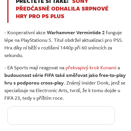
PŘEČTĚTE SI TAKÉ:
SONY
PŘEDČASNĚ ODHALILA SRPNOVÉ
HRY PRO PS PLUS
- Kooperativní akce
Warhammer Vermintide 2
funguje
lépe na PlayStationu 5. Titul obdržel aktualizaci pro PS5.
Hra díky ní běží v rozlišení 1440p při 60 snímcích za
sekundu.
- EA Sports mají reagovat na
překvapivý krok Konami
a
budoucnost série FIFA také směřovat jako free-to-play
hru s podporou cross-play
. Známý insider Donk, jenž se
specializuje na Electronic Arts, tvrdí, že k tomu dojde u
FIFA 23, tedy v příštím roce.