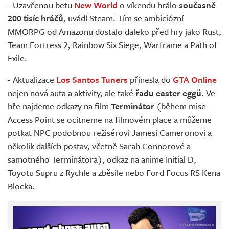
- Uzavřenou betu
New World
o víkendu hrálo
současně
200 tisíc hráčů
, uvádí Steam. Tím se ambiciózní
MMORPG od Amazonu dostalo daleko před hry jako Rust,
Team Fortress 2, Rainbow Six Siege, Warframe a Path of
Exile.
- Aktualizace
Los Santos Tuners
přinesla do
GTA Online
nejen nová auta a aktivity, ale také
řadu easter eggů.
Ve
hře najdeme odkazy na film
Terminátor
(během mise
Access Point se ocitneme na filmovém place a můžeme
potkat NPC podobnou režisérovi Jamesi Cameronovi a
několik dalších postav, včetně Sarah Connorové a
samotného Terminátora), odkaz na anime Initial D,
Toyotu Supru z Rychle a zběsile nebo Ford Focus RS Kena
Blocka.