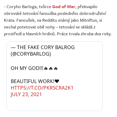
- Coryho Barloga, tvůrce
God of War
, překvapilo
obrovské tetování fanouška posledního dobrodružství
Krata. Fanoušek, na Redditu známý jako Mitniftus, si
nechal potetovat obě nohy – tetování se skládá z
prostředí a hlavních hrdinů. Práce trvala zhruba dva roky.
— THE FAKE CORY BALROG 
(@CORYBARLOG) 
OH MY GOD!!!🔥🔥🔥
BEAUTIFUL WORK!❤️ 
HTTPS://T.CO/PKRSCRA2K1
JULY 23, 2021