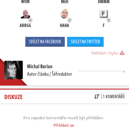
WOW
MEH
HMMM
0
0
0
ARRGG
HAHA
F
SDÍLET NA FACEBOOK
SDÍLET NA TWITTER
Nahlásit chybu
Michal Burian
Autor článku / Šéfredaktor
DISKUZE
| 1 KOMENTÁŘŮ
Pro napsání komentáře musíš být přihlášen.
Přihlásit se