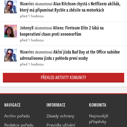
Wawries
Alan Ritchson chystá s Netflixem akčňák,
okomentoval
který má připomínat Rychle a zběsile na motorkách
před 1 hodinou
JohnnyR
Aliens: Fireteam Elite 2 láká na
okomentoval
kooperativní chaos proti xenomorfům
před 1 hodinou
Wawries
Akční jízda Bad Day at the Office nabídne
okomentoval
adrenalinovou jízdu z pohledu první osoby
před 1 hodinou
PŘEHLED AKTIVITY KOMUNITY
NAVIGACE
INFORMACE
KOMUNITA
Archiv pořadu
Zásady ochrany
Nejnovější
příspěvky
Redakce pořadu
Pravidla užívání