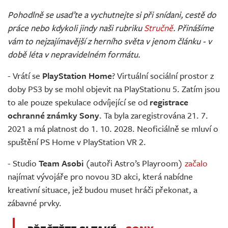
Živě
Pohodlně se usaďte a vychutnejte si při snídani, cestě do
práce nebo kdykoli jindy naši rubriku
Stručně
. Přinášíme
vám to nejzajímavější z herního světa v jenom článku - v
době léta v nepravidelném formátu.
- Vrátí se
PlayStation Home
? Virtuální sociální prostor z
doby PS3 by se mohl objevit na PlayStationu 5. Zatím jsou
to ale pouze spekulace odvíjející se od
registrace
ochranné známky Sony
. Ta byla zaregistrována 21. 7.
2021 a má platnost do 1. 10. 2028. Neoficiálně se mluví o
spuštění PS Home v PlayStation VR 2.
- Studio
Team Asobi
(autoři Astro’s Playroom)
začalo
najímat vývojáře pro novou 3D akci, která nabídne
kreativní situace, jež budou muset hráči překonat, a
zábavné prvky.