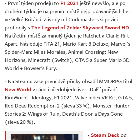
- První týden prodejů to
F1 2021
ještě nevyšlo, ale po
druhém týdnu je na prvním místě nejprodávanějších her
ve Velké Británii. Závody od Codemasters si pozici
prohodily s
The Legend of Zelda: Skyward Sword HD
.
Na třetím místě za minulý týden je Ratchet a Clank: Rift
Apart. Následuje FIFA 21, Mario Kart 8 Deluxe, Marvel's
Spider-Man: Miles Morales, Animal Crossing: New
Horizons, Minecraft (Switch), GTA 5 a Super Mario 3D
World + Bowser’s Fury.
- Na Steamu zase první dvě příčky obsadil MMORPG titul
New World
v rámci předobjednávek. Další pořadí:
RimWorld - Ideology, F1 2021, Valve Index VR Kit, GTA 5,
Red Dead Redemption 2 (sleva 33 %), Monster Hunter
Stories 2: Wings of Ruin, Death's Door a Days Gone
(sleva 20 %).
-
Steam Deck
od