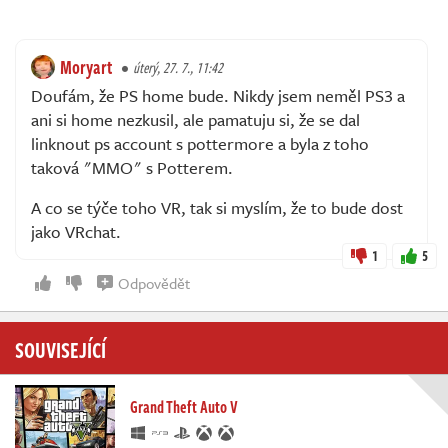
Moryart
úterý, 27. 7., 11:42
Doufám, že PS home bude. Nikdy jsem neměl PS3 a
ani si home nezkusil, ale pamatuju si, že se dal
linknout ps account s pottermore a byla z toho
taková "MMO" s Potterem.
A co se týče toho VR, tak si myslím, že to bude dost
jako VRchat.
1
5
Odpovědět
SOUVISEJÍCÍ
Grand Theft Auto V