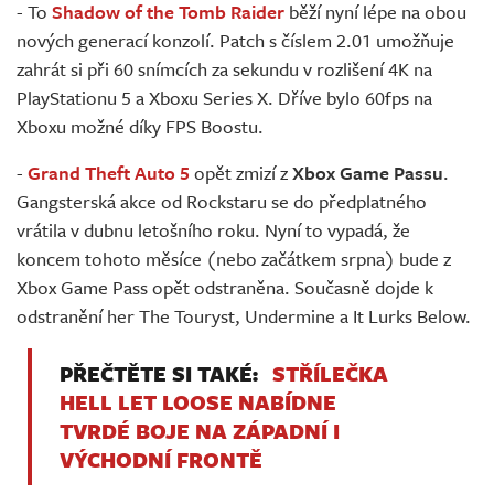
- To
Shadow of the Tomb Raider
běží nyní lépe na obou
nových generací konzolí. Patch s číslem 2.01 umožňuje
zahrát si při 60 snímcích za sekundu v rozlišení 4K na
PlayStationu 5 a Xboxu Series X. Dříve bylo 60fps na
Xboxu možné díky FPS Boostu.
-
Grand Theft Auto 5
opět zmizí z
Xbox Game Passu
.
Gangsterská akce od Rockstaru se do předplatného
vrátila v dubnu letošního roku. Nyní to vypadá, že
koncem tohoto měsíce (nebo začátkem srpna) bude z
Xbox Game Pass opět odstraněna. Současně dojde k
odstranění her The Touryst, Undermine a It Lurks Below.
PŘEČTĚTE SI TAKÉ:
STŘÍLEČKA
HELL LET LOOSE NABÍDNE
TVRDÉ BOJE NA ZÁPADNÍ I
VÝCHODNÍ FRONTĚ