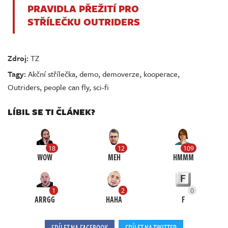
PRAVIDLA PŘEŽITÍ PRO
STŘÍLEČKU OUTRIDERS
Zdroj:
TZ
Tagy:
Akční střílečka
,
demo
,
demoverze
,
kooperace
,
Outriders
,
people can fly
,
sci-fi
LÍBIL SE TI ČLÁNEK?
18
12
109
WOW
MEH
HMMM
1
2
0
ARRGG
HAHA
F
SDÍLET NA FACEBOOK
SDÍLET NA TWITTER