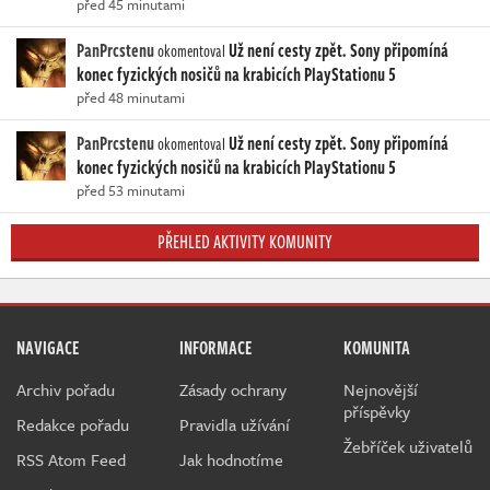
před 45 minutami
PanPrcstenu
Už není cesty zpět. Sony připomíná
okomentoval
konec fyzických nosičů na krabicích PlayStationu 5
před 48 minutami
PanPrcstenu
Už není cesty zpět. Sony připomíná
okomentoval
konec fyzických nosičů na krabicích PlayStationu 5
před 53 minutami
PŘEHLED AKTIVITY KOMUNITY
NAVIGACE
INFORMACE
KOMUNITA
Archiv pořadu
Zásady ochrany
Nejnovější
příspěvky
Redakce pořadu
Pravidla užívání
Žebříček uživatelů
RSS Atom Feed
Jak hodnotíme