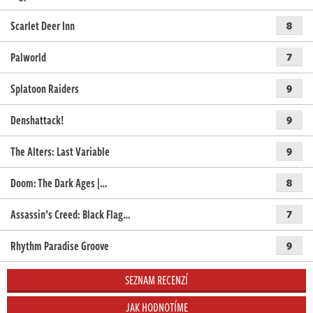
Scarlet Deer Inn
8
Palworld
7
Splatoon Raiders
9
Denshattack!
9
The Alters: Last Variable
9
Doom: The Dark Ages |…
8
Assassin’s Creed: Black Flag…
7
Rhythm Paradise Groove
9
SEZNAM RECENZÍ
JAK HODNOTÍME