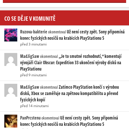
CO SE DĚJE V KOMUNITĚ
Ruzova-bakterie
Už není cesty zpět. Sony připomíná
okomentoval
konec fyzických nosičů na krabicích PlayStationu 5
před 3 minutami
MadJigSaw
„Je to smutné rozhodnutí,“ komentují
okomentoval
vývojáři Clair Obscur: Expedition 33 ukončení výroby disků na
PlayStationu
před 9 minutami
MadJigSaw
Zatímco PlayStation končí s výrobou
okomentoval
disků, Xbox se zaměřuje na zpětnou kompatibilitu a převod
fyzických kopií
před 14 minutami
PanPrcstenu
Už není cesty zpět. Sony připomíná
okomentoval
konec fyzických nosičů na krabicích PlayStationu 5