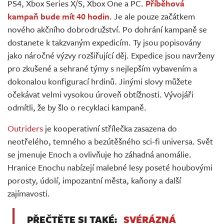
PS4, Xbox Series X/S, Xbox One a PC.
Příběhová
kampaň bude mít 40 hodin
. Je ale pouze začátkem
nového akčního dobrodružství. Po dohrání kampaně se
dostanete k takzvaným expedicím. Ty jsou popisovány
jako náročné výzvy rozšiřující děj. Expedice jsou navrženy
pro zkušené a sehrané týmy s nejlepším vybavením a
dokonalou konfigurací hrdinů. Jinými slovy můžete
očekávat velmi vysokou úroveň obtížnosti. Vývojáři
odmítli, že by šlo o recyklaci kampaně.
Outriders
je kooperativní střílečka zasazena do
neotřelého, temného a bezútěšného sci-fi universa. Svět
se jmenuje Enoch a ovlivňuje ho záhadná anomálie.
Hranice Enochu nabízejí malebné lesy poseté houbovými
porosty, údolí, impozantní města, kaňony a další
zajímavosti.
PŘEČTĚTE SI TAKÉ:
SVÉRÁZNÁ