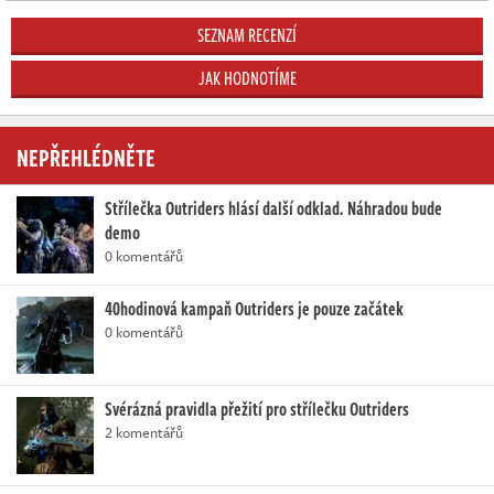
SEZNAM RECENZÍ
JAK HODNOTÍME
NEPŘEHLÉDNĚTE
Střílečka Outriders hlásí další odklad. Náhradou bude
demo
0 komentářů
40hodinová kampaň Outriders je pouze začátek
0 komentářů
Svérázná pravidla přežití pro střílečku Outriders
2 komentářů