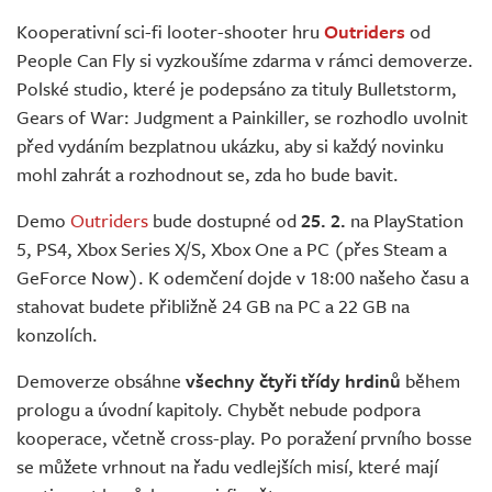
Živě
Kooperativní sci-fi looter-shooter hru
Outriders
od
People Can Fly si vyzkoušíme zdarma v rámci demoverze.
Polské studio, které je podepsáno za tituly Bulletstorm,
Gears of War: Judgment a Painkiller, se rozhodlo uvolnit
před vydáním bezplatnou ukázku, aby si každý novinku
mohl zahrát a rozhodnout se, zda ho bude bavit.
Demo
Outriders
bude dostupné od
25. 2.
na PlayStation
5, PS4, Xbox Series X/S, Xbox One a PC (přes Steam a
GeForce Now). K odemčení dojde v 18:00 našeho času a
stahovat budete přibližně 24 GB na PC a 22 GB na
konzolích.
Demoverze obsáhne
všechny čtyři třídy hrdinů
během
prologu a úvodní kapitoly. Chybět nebude podpora
kooperace, včetně cross-play. Po poražení prvního bosse
se můžete vrhnout na řadu vedlejších misí, které mají