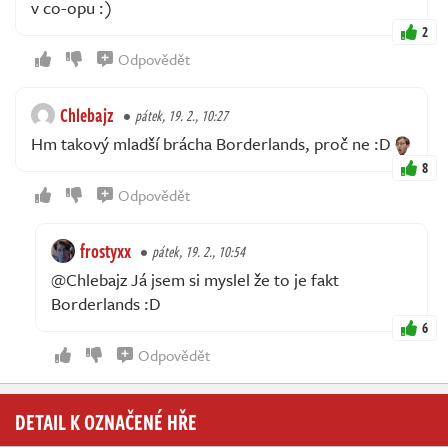
v co-opu :)
2
Odpovědět
Chlebajz
pátek, 19. 2., 10:27
Hm takový mladší brácha Borderlands, proč ne :D
8
Odpovědět
frostyxx
pátek, 19. 2., 10:54
@Chlebajz Já jsem si myslel že to je fakt
Borderlands :D
6
Odpovědět
DETAIL K OZNAČENÉ HŘE