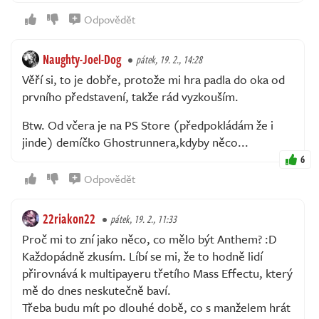
Odpovědět
Naughty-Joel-Dog
pátek, 19. 2., 14:28
Věří si, to je dobře, protože mi hra padla do oka od
prvního představení, takže rád vyzkouším.
Btw. Od včera je na PS Store (předpokládám že i
jinde) demíčko Ghostrunnera,kdyby něco...
6
Odpovědět
22riakon22
pátek, 19. 2., 11:33
Proč mi to zní jako něco, co mělo být Anthem? :D
Každopádně zkusím. Líbí se mi, že to hodně lidí
přirovnává k multipayeru třetího Mass Effectu, který
mě do dnes neskutečně baví.
Třeba budu mít po dlouhé době, co s manželem hrát