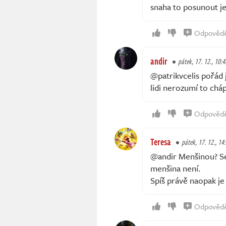
snaha to posunout j
Odpověd
andir
pátek, 17. 12., 10:4
@patrikvcelis pořád
lidi nerozumí to chá
Odpověd
Teresa
pátek, 17. 12., 14
@andir Menšinou? Se 
menšina není.
Spíš právě naopak je
Odpověd