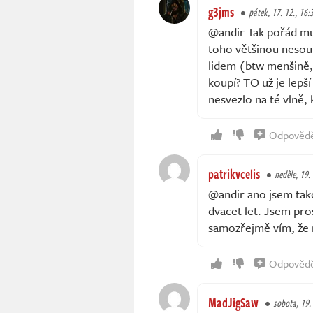
g3jms
pátek, 17. 12., 16:
@andir Tak pořád mus
toho většinou nesouh
lidem (btw menšině,
koupí? TO už je lepší
nesvezlo na té vlně, 
Odpověd
patrikvcelis
neděle, 19.
@andir ano jsem takov
dvacet let. Jsem pro
samozřejmě vím, že
Odpověd
MadJigSaw
sobota, 19. 