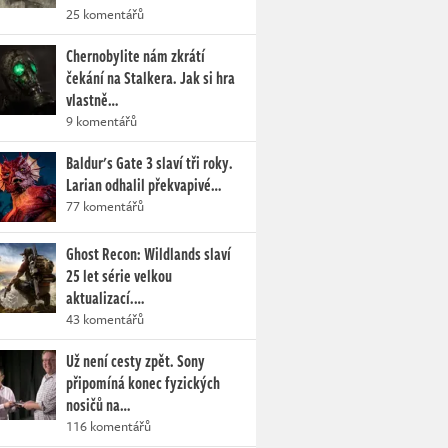
25 komentářů
Chernobylite nám zkrátí
čekání na Stalkera. Jak si hra
vlastně…
9 komentářů
Baldur's Gate 3 slaví tři roky.
Larian odhalil překvapivé…
77 komentářů
Ghost Recon: Wildlands slaví
25 let série velkou
aktualizací.…
43 komentářů
Už není cesty zpět. Sony
připomíná konec fyzických
nosičů na…
116 komentářů