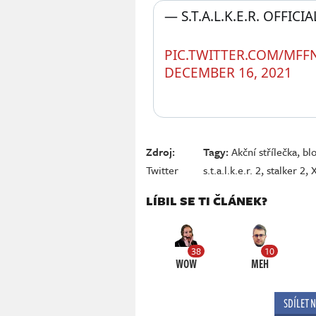
— S.T.A.L.K.E.R. OFFIC
PIC.TWITTER.COM/MFF
DECEMBER 16, 2021
Zdroj:
Tagy:
Akční střílečka
,
bl
Twitter
s.t.a.l.k.e.r. 2
,
stalker 2
,
LÍBIL SE TI ČLÁNEK?
38
10
WOW
MEH
SDÍLET 