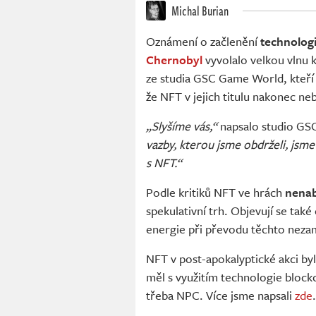
Michal Burian
Oznámení o začlenění
technolog
Chernobyl
vyvolalo velkou vlnu k
ze studia GSC Game World, kteří 
že NFT v jejich titulu nakonec ne
„Slyšíme vás,“
napsalo studio GS
vazby, kterou jsme obdrželi, jsme
s NFT.“
Podle kritiků NFT ve hrách
nenab
spekulativní trh. Objevují se tak
energie při převodu těchto neza
NFT v post-apokalyptické akci by
měl s využitím technologie block
třeba NPC. Více jsme napsali
zde
.