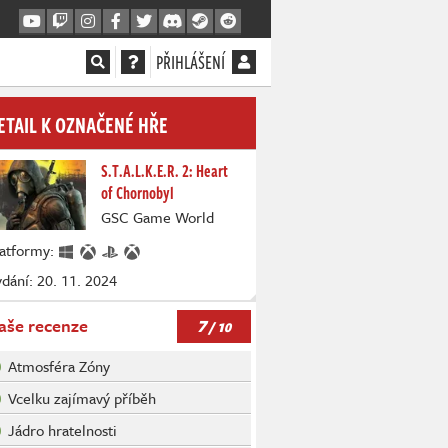
PŘIHLÁŠENÍ
ETAIL K OZNAČENÉ HŘE
S.T.A.L.K.E.R. 2: Heart
of Chornobyl
GSC Game World
latformy:
dání: 20. 11. 2024
7
aše recenze
/ 10
Atmosféra Zóny
Vcelku zajímavý příběh
Jádro hratelnosti