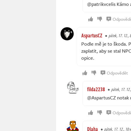
@patrikvcelis Kámo an
Odpověd
AspartusCZ
pátek, 17. 12., 
Podle mě je to škoda. P
zaplatit, aby se stal N
opice.
Odpovědět
filda2238
pátek, 17. 12.
@AspartusCZ notak m
Odpověd
Dlaha
pátek, 17. 12., 10: