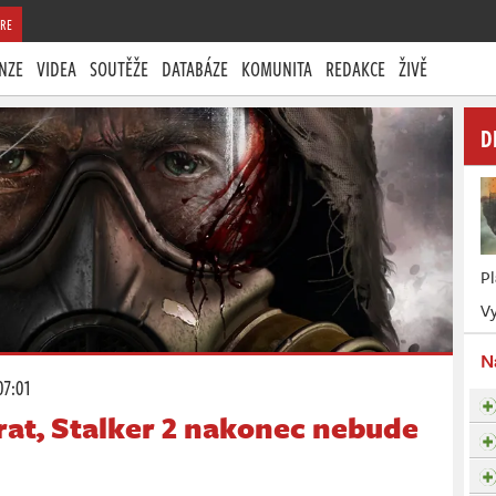
RE
NZE
VIDEA
SOUTĚŽE
DATABÁZE
KOMUNITA
REDAKCE
ŽIVĚ
D
P
Vy
N
07:01
brat, Stalker 2 nakonec nebude