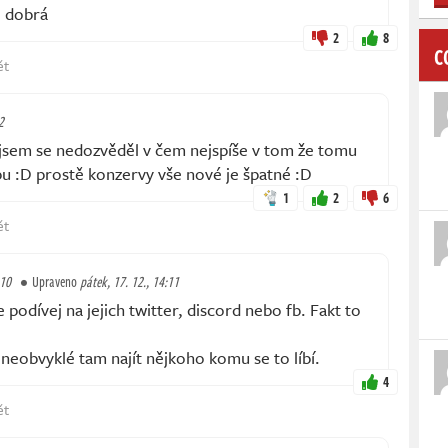
e dobrá
2
8
C
ět
2
 jsem se nedozvěděl v čem nejspíše v tom že tomu
pu :D prostě konzervy vše nové je špatné :D
1
2
6
ět
:10
Upraveno
pátek, 17. 12., 14:11
podívej na jejich twitter, discord nebo fb. Fakt to
 neobvyklé tam najít nějkoho komu se to líbí.
4
ět