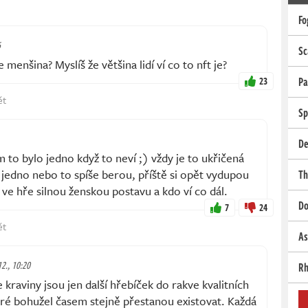
Fo
6
Sc
e menšina? Myslíš že většina lidí ví co to nft je?
23
Pa
ět
Sp
De
to bylo jedno když to neví ;) vždy je to ukřičená
 jedno nebo to spíše berou, příště si opět vydupou
Th
 ve hře silnou ženskou postavu a kdo ví co dál.
Do
7
24
ět
As
12., 10:20
Rh
kraviny jsou jen další hřebíček do rakve kvalitních
ré bohužel časem stejně přestanou existovat. Každá