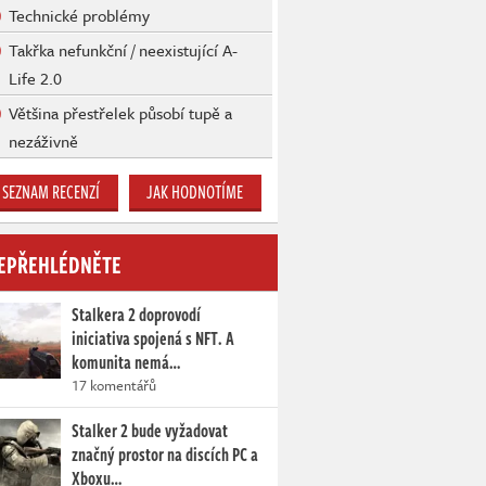
Technické problémy
Takřka nefunkční / neexistující A-
Life 2.0
Většina přestřelek působí tupě a
nezáživně
SEZNAM RECENZÍ
JAK HODNOTÍME
EPŘEHLÉDNĚTE
Stalkera 2 doprovodí
iniciativa spojená s NFT. A
komunita nemá…
17 komentářů
Stalker 2 bude vyžadovat
značný prostor na discích PC a
Xboxu…