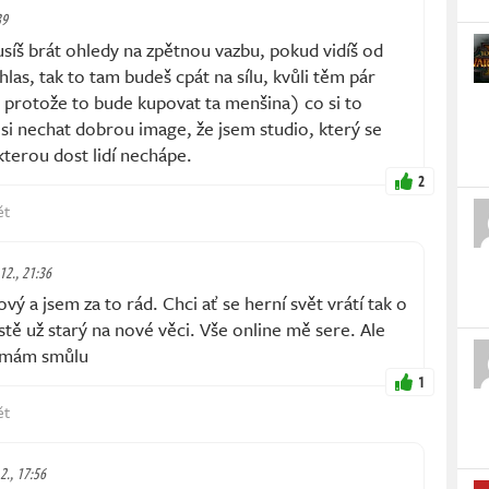
39
íš brát ohledy na zpětnou vazbu, pokud vidíš od
las, tak to tam budeš cpát na sílu, kvůli těm pár
 protože to bude kupovat ta menšina) co si to
 si nechat dobrou image, že jsem studio, který se
kterou dost lidí nechápe.
2
ět
 12., 21:36
ý a jsem za to rád. Chci ať se herní svět vrátí tak o
stě už starý na nové věci. Vše online mě sere. Ale
 mám smůlu
1
ět
2., 17:56