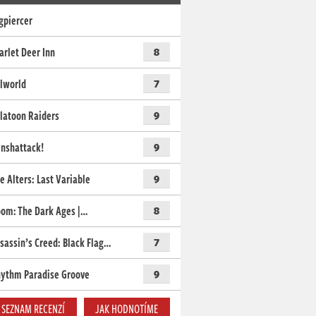
gpiercer
arlet Deer Inn
8
lworld
7
latoon Raiders
9
nshattack!
9
e Alters: Last Variable
9
om: The Dark Ages |…
8
sassin’s Creed: Black Flag…
7
ythm Paradise Groove
9
SEZNAM RECENZÍ
JAK HODNOTÍME