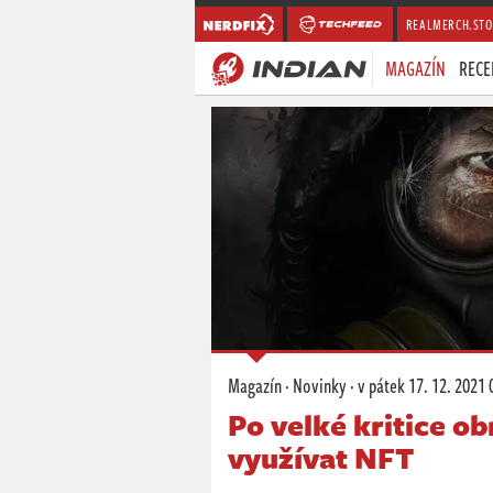
REALMERCH.STO
MAGAZÍN
RECE
Magazín
·
Novinky
·
v pátek
17. 12. 2021 
Po velké kritice o
využívat NFT