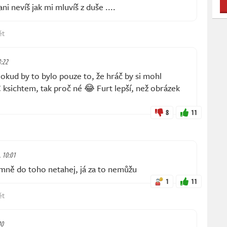
i nevíš jak mi mluvíš z duše ....
ět
8:22
okud by to bylo pouze to, že hráč by si mohl
PC ksichtem, tak proč né 😂 Furt lepší, než obrázek
8
11
, 10:01
ně do toho netahej, já za to nemůžu
1
11
ět
40