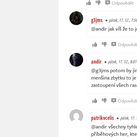
Odpovědět
g3jms
pátek, 17. 12., 7:5
@andir jak víš že to j
Odpověd
andir
pátek, 17. 12., 8:01
@g3jms potom by jim 
menšina zbytku to je
zastoupení všech ras
Odpověd
patrikvcelis
pátek, 17. 
@andir všechny tyhle 
příběhových her, kte