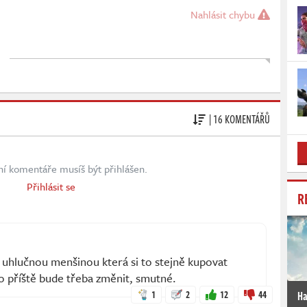
Nahlásit chybu
| 16 KOMENTÁŘŮ
ní komentáře musíš být přihlášen.
Přihlásit se
R
 uhlučnou menšinou která si to stejně kupovat
o příště bude třeba změnit, smutné.
1
2
12
44
Ha