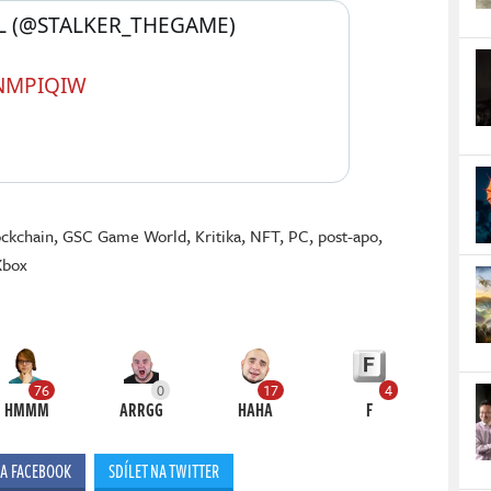
IAL (@STALKER_THEGAME) 
NMPIQIW
ockchain
,
GSC Game World
,
Kritika
,
NFT
,
PC
,
post-apo
,
Xbox
76
0
17
4
HMMM
ARRGG
HAHA
F
NA FACEBOOK
SDÍLET NA TWITTER