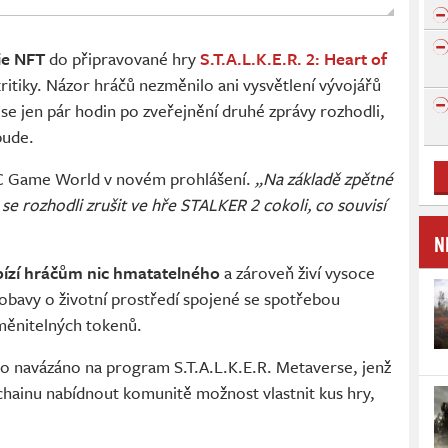
ie NFT
do připravované hry
S.T.A.L.K.E.R. 2: Heart of
ritiky. Názor hráčů nezměnilo ani vysvětlení vývojářů
se jen pár hodin po zveřejnění druhé zprávy rozhodli,
bude.
C Game World v novém prohlášení.
„Na základě zpětné
 se rozhodli zrušit ve hře STALKER 2 cokoli, co souvisí
N
ízí hráčům nic hmatatelného
a zároveň živí vysoce
é obavy o životní prostředí spojené se spotřebou
měnitelných tokenů.
lo navázáno na program S.T.A.L.K.E.R. Metaverse, jenž
chainu nabídnout komunitě možnost vlastnit kus hry,