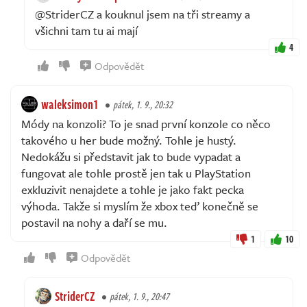
@StriderCZ a kouknul jsem na tři streamy a
všichni tam tu ai mají
4
Odpovědět
waleksimon1
pátek, 1. 9., 20:32
Módy na konzoli? To je snad první konzole co něco
takového u her bude možný. Tohle je hustý.
Nedokážu si představit jak to bude vypadat a
fungovat ale tohle prostě jen tak u PlayStation
exkluzivit nenajdete a tohle je jako fakt pecka
výhoda. Takže si myslím že xbox teď konečně se
postavil na nohy a daří se mu.
1
10
Odpovědět
StriderCZ
pátek, 1. 9., 20:47