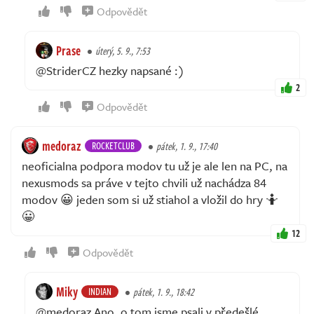
Odpovědět
Prase
úterý, 5. 9., 7:53
@StriderCZ hezky napsané :)
2
Odpovědět
medoraz
ROCKETCLUB
pátek, 1. 9., 17:40
neoficialna podpora modov tu už je ale len na PC, na
nexusmods sa práve v tejto chvili už nachádza 84
modov 😀 jeden som si už stiahol a vložil do hry 🤷
😀
12
Odpovědět
Miky
INDIAN
pátek, 1. 9., 18:42
@medoraz Ano, o tom jsme psali v předešlé