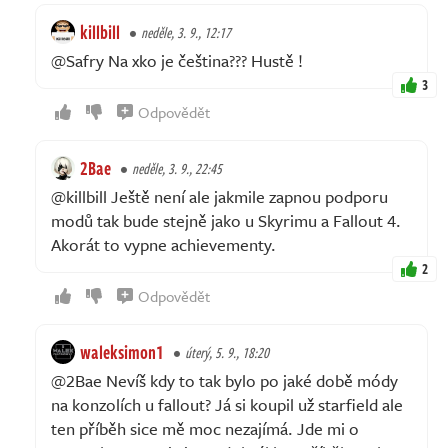
killbill
neděle, 3. 9., 12:17
@Safry Na xko je čeština??? Hustě !
3
Odpovědět
2Bae
neděle, 3. 9., 22:45
@killbill Ještě není ale jakmile zapnou podporu
modů tak bude stejně jako u Skyrimu a Fallout 4.
Akorát to vypne achievementy.
2
Odpovědět
waleksimon1
úterý, 5. 9., 18:20
@2Bae Nevíš kdy to tak bylo po jaké době módy
na konzolích u fallout? Já si koupil už starfield ale
ten příběh sice mě moc nezajímá. Jde mi o