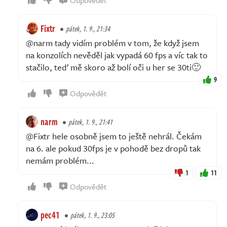
Fixtr
pátek, 1. 9., 21:34
@narm tady vidím problém v tom, že když jsem
na konzolích nevěděl jak vypadá 60 fps a víc tak to
stačilo, teď mě skoro až bolí oči u her se 30ti🙂
9
Odpovědět
narm
pátek, 1. 9., 21:41
@Fixtr hele osobně jsem to ještě nehrál. Čekám
na 6. ale pokud 30fps je v pohodě bez dropů tak
nemám problém...
1
11
Odpovědět
pec41
pátek, 1. 9., 23:05