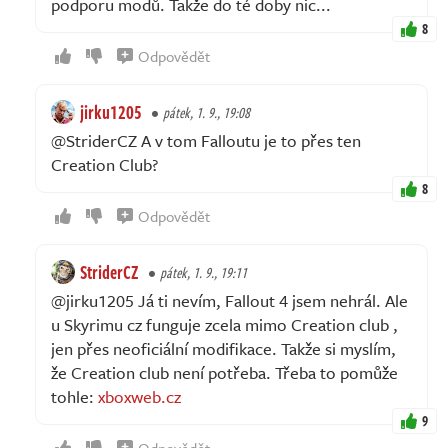
podporu modů. Takže do té doby nic...
8
Odpovědět
jirku1205
pátek, 1. 9., 19:08
@StriderCZ A v tom Falloutu je to přes ten
Creation Club?
8
Odpovědět
StriderCZ
pátek, 1. 9., 19:11
@jirku1205 Já ti nevím, Fallout 4 jsem nehrál. Ale
u Skyrimu cz funguje zcela mimo Creation club ,
jen přes neoficiální modifikace. Takže si myslím,
že Creation club není potřeba. Třeba to pomůže
tohle:
xboxweb.cz
9
Odpovědět