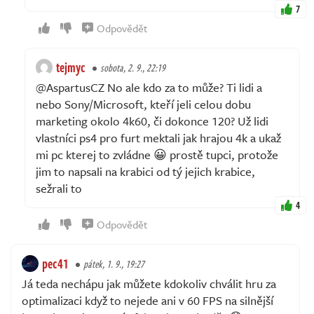
7
Odpovědět
tejmyc
sobota, 2. 9., 22:19
@AspartusCZ No ale kdo za to může? Ti lidi a
nebo Sony/Microsoft, kteří jeli celou dobu
marketing okolo 4k60, či dokonce 120? Už lidi
vlastníci ps4 pro furt mektali jak hrajou 4k a ukaž
mi pc kterej to zvládne 😀 prostě tupci, protože
jim to napsali na krabici od tý jejich krabice,
sežrali to
4
Odpovědět
pec41
pátek, 1. 9., 19:27
Já teda nechápu jak můžete kdokoliv chválit hru za
optimalizaci když to nejede ani v 60 FPS na silnější