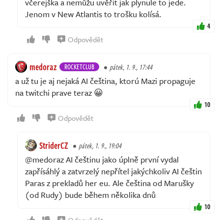
včerejška a nemůžu uvěřit jak plynule to jede.
Jenom v New Atlantis to trošku kolísá.
4
Odpovědět
medoraz
ROCKETCLUB
pátek, 1. 9., 17:44
a už tu je aj nejaká AI čeština, ktorú Mazi propaguje
na twitchi prave teraz 😀
10
Odpovědět
StriderCZ
pátek, 1. 9., 19:04
@medoraz AI češtinu jako úplně první vydal
zapřísáhlý a zatvrzelý nepřítel jakýchkoliv AI češtin
Paras z prekladů her eu. Ale čeština od Marušky
(od Rudy) bude během několika dnů
10
Odpovědět