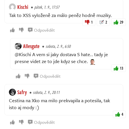
Kischi
pátek, 1. 9., 17:57
Tak to XSS vyloženě za málo peněz hodně muziky.
1
2
29
Odpovědět
Allesgute
sobota, 2. 9., 6:50
@Kischi A vem si jaky dostava S hate.. tady je
presne videt ze to jde kdyz se chce.
13
Odpovědět
Safry
sobota, 2. 9., 20:11
Cestina na Xko ma milo prekvapila a potesila, tak
isto aj mody :)
4
Odpovědět