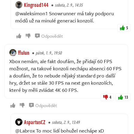
Kingroad144
sobota, 2. 9., 14:35
@waleksimon1 Snowrunner má taky podporu
módů už na minulé generaci konzolí.
5
Odpovědět
ffulun
pátek, 1. 9., 19:50
Xbox nemám, ale fakt doufám, že přidají 60 FPS
možnost, na takové konzoli nechápu absenci 60 FPS
a doufám, že to nebude nějaký standard pro další
hry, držet se stále 30 FPS na next gen konzolích,
které by měli zvládat 4K 60 FPS.
4
13
Odpovědět
AspartusCZ
sobota, 2. 9., 13:49
@Labrox To moc lidí bohužel nechápe xD