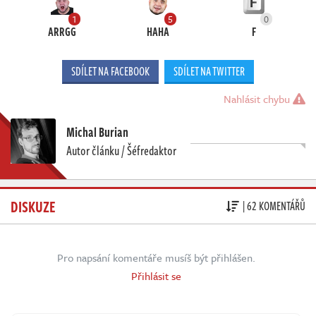
1
5
0
ARRGG
HAHA
F
SDÍLET NA FACEBOOK
SDÍLET NA TWITTER
Nahlásit chybu
Michal Burian
Autor článku / Šéfredaktor
DISKUZE
| 62 KOMENTÁŘŮ
Pro napsání komentáře musíš být přihlášen.
Přihlásit se