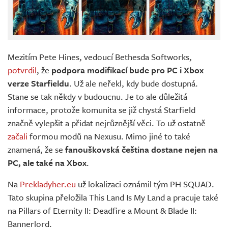
Mezitím Pete Hines, vedoucí Bethesda Softworks,
potvrdil
, že
podpora modifikací bude pro PC i Xbox
verze Starfieldu
. Už ale neřekl, kdy bude dostupná.
Stane se tak někdy v budoucnu. Je to ale důležitá
informace, protože komunita se již chystá Starfield
značně vylepšit a přidat nejrůznější věci. To už ostatně
začali
formou modů na Nexusu. Mimo jiné to také
znamená, že se
fanouškovská čeština dostane nejen na
PC, ale také na Xbox
.
Na
Prekladyher.eu
už lokalizaci oznámil tým PH SQUAD.
Tato skupina přeložila This Land Is My Land a pracuje také
na Pillars of Eternity II: Deadfire a Mount & Blade II:
Bannerlord.