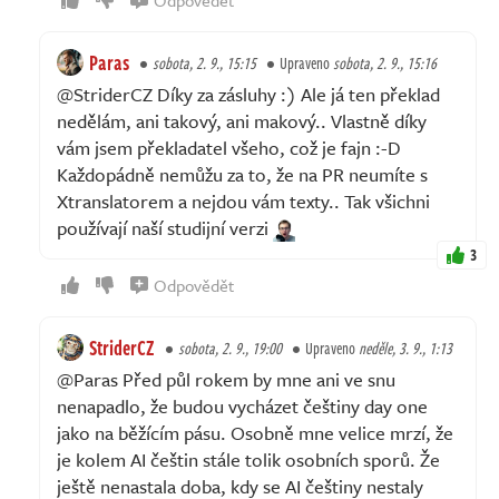
Paras
sobota, 2. 9., 15:15
Upraveno
sobota, 2. 9., 15:16
@StriderCZ Díky za zásluhy :) Ale já ten překlad
nedělám, ani takový, ani makový.. Vlastně díky
vám jsem překladatel všeho, což je fajn :-D
Každopádně nemůžu za to, že na PR neumíte s
Xtranslatorem a nejdou vám texty.. Tak všichni
používají naší studijní verzi
3
Odpovědět
StriderCZ
sobota, 2. 9., 19:00
Upraveno
neděle, 3. 9., 1:13
@Paras Před půl rokem by mne ani ve snu
nenapadlo, že budou vycházet češtiny day one
jako na běžícím pásu. Osobně mne velice mrzí, že
je kolem AI češtin stále tolik osobních sporů. Že
ještě nenastala doba, kdy se AI češtiny nestaly