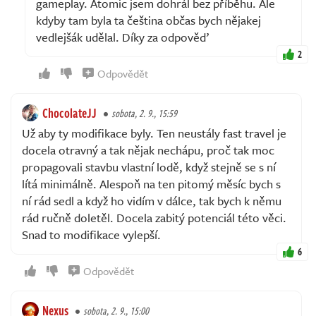
gameplay. Atomic jsem dohrál bez příběhu. Ale
kdyby tam byla ta čeština občas bych nějakej
vedlejšák udělal. Díky za odpověď
2
Odpovědět
ChocolateJJ
sobota, 2. 9., 15:59
Už aby ty modifikace byly. Ten neustály fast travel je
docela otravný a tak nějak nechápu, proč tak moc
propagovali stavbu vlastní lodě, když stejně se s ní
lítá minimálně. Alespoň na ten pitomý měsíc bych s
ní rád sedl a když ho vidím v dálce, tak bych k němu
rád ručně doletěl. Docela zabitý potenciál této věci.
Snad to modifikace vylepší.
6
Odpovědět
Nexus
sobota, 2. 9., 15:00