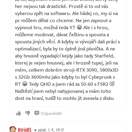
her nejsou tak drastické. Prostě si to od vás
vyberou zpět na softwaru. Ale hádej co, my si na
pc můžem dělat co chceme. Ne jen zapnout a
vypnout hru, možná teda YT 😀 Ale i s hrou,
můžeme modovat, dávat češtinu a spousta a
spousta jiných věcí. A kdyby si vývojáři dali práci s
optimalizací, byla by to úplně jiná písnička. A ne
aby hnusně vypadající kejdy jako tady Starfield,
kterej je nejen hnusnej, ale i hrozně tupej, jeli na
mém, celkem dobrém stroji-RTX 3090, 5800x3D
s 32Gb 3600mhz jako kdyby to byl Cybeprunk s
RT 😀 Tedy QHD a jsem rád za 50-60 s FSR2 🤣
Naštěstí jsem nebyl nahypovanej a mám toho
dost na hraní, tudíž to mohlo jít zvesela z disku
Odpovědět
Atrix85
pátek, 1. 9., 19:13