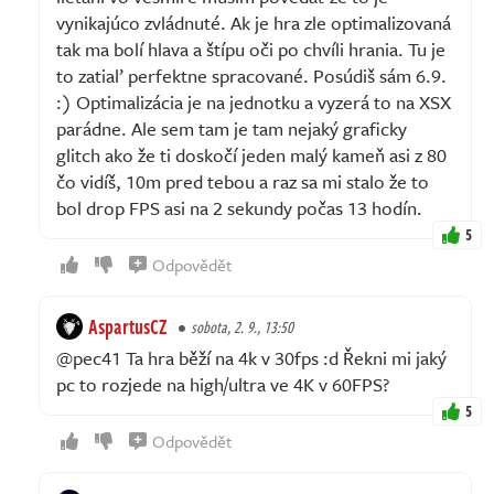
vynikajúco zvládnuté. Ak je hra zle optimalizovaná
tak ma bolí hlava a štípu oči po chvíli hrania. Tu je
to zatiaľ perfektne spracované. Posúdiš sám 6.9.
:) Optimalizácia je na jednotku a vyzerá to na XSX
parádne. Ale sem tam je tam nejaký graficky
glitch ako že ti doskočí jeden malý kameň asi z 80
čo vidíš, 10m pred tebou a raz sa mi stalo že to
bol drop FPS asi na 2 sekundy počas 13 hodín.
5
Odpovědět
AspartusCZ
sobota, 2. 9., 13:50
@pec41 Ta hra běží na 4k v 30fps :d Řekni mi jaký
pc to rozjede na high/ultra ve 4K v 60FPS?
5
Odpovědět