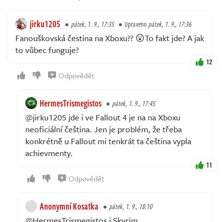
jirku1205
pátek, 1. 9., 17:35
Upraveno
pátek, 1. 9., 17:36
Fanouškovská čestina na Xboxu?? 😲To fakt jde? A jak
to vůbec funguje?
12
Odpovědět
HermesTrismegistos
pátek, 1. 9., 17:45
@jirku1205 jde i ve Fallout 4 je na na Xboxu
neoficiální čeština. Jen je problém, že třeba
konkrétně u Fallout mi tenkrát ta čeština vypla
achievmenty.
11
Odpovědět
Anonymní Kosatka
pátek, 1. 9., 18:10
@HermesTrismegistos i Skyrim