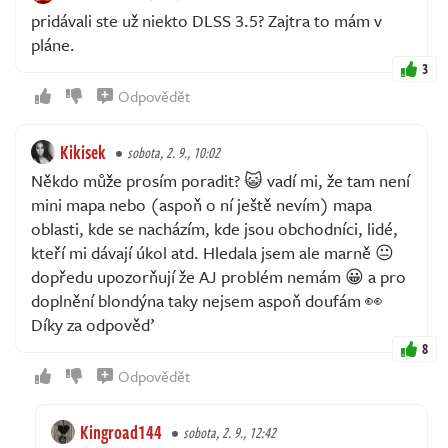
pridávali ste už niekto DLSS 3.5? Zajtra to mám v
pláne.
3
Odpovědět
Kikisek
sobota, 2. 9., 10:02
Někdo může prosím poradit? 😺 vadí mi, že tam není
mini mapa nebo (aspoň o ní ještě nevím) mapa
oblasti, kde se nacházím, kde jsou obchodníci, lidé,
kteří mi dávají úkol atd. Hledala jsem ale marně 😐
dopředu upozorňují že AJ problém nemám 😀 a pro
doplnění blondýna taky nejsem aspoň doufám 👀
Díky za odpověď
8
Odpovědět
Kingroad144
sobota, 2. 9., 12:42