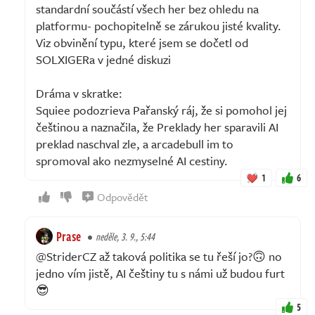
standardní součástí všech her bez ohledu na
platformu- pochopitelně se zárukou jisté kvality.
Viz obvinění typu, které jsem se dočetl od
SOLXIGERa v jedné diskuzi
Dráma v skratke:
Squiee podozrieva Pařanský ráj, že si pomohol jej
češtinou a naznačila, že Preklady her sparavili AI
preklad naschval zle, a arcadebull im to
spromoval ako nezmyselné AI cestiny.
1
6
Odpovědět
Prase
neděle, 3. 9., 5:44
@StriderCZ až taková politika se tu řeší jo?🙃 no
jedno vím jistě, AI češtiny tu s námi už budou furt
😎
5