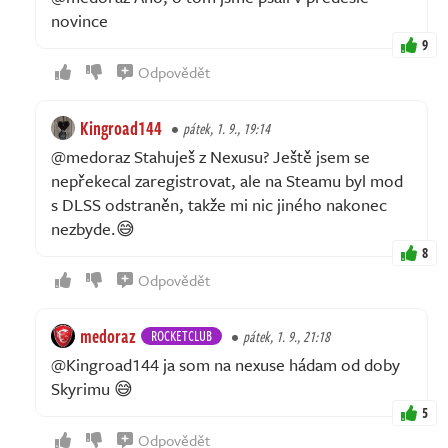
novince
9
Odpovědět
Kingroad144
pátek, 1. 9., 19:14
@medoraz Stahuješ z Nexusu? Ještě jsem se
nepřekecal zaregistrovat, ale na Steamu byl mod
s DLSS odstraněn, takže mi nic jiného nakonec
nezbyde.😅
8
Odpovědět
medoraz
ROCKETCLUB
pátek, 1. 9., 21:18
@Kingroad144 ja som na nexuse hádam od doby
Skyrimu 😅
5
Odpovědět