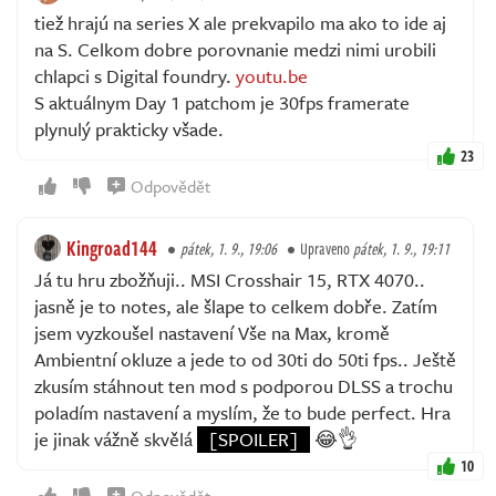
tiež hrajú na series X ale prekvapilo ma ako to ide aj
na S. Celkom dobre porovnanie medzi nimi urobili
chlapci s Digital foundry.
youtu.be
S aktuálnym Day 1 patchom je 30fps framerate
plynulý prakticky všade.
23
Odpovědět
Kingroad144
pátek, 1. 9., 19:06
Upraveno
pátek, 1. 9., 19:11
Já tu hru zbožňuji.. MSI Crosshair 15, RTX 4070..
jasně je to notes, ale šlape to celkem dobře. Zatím
jsem vyzkoušel nastavení Vše na Max, kromě
Ambientní okluze a jede to od 30ti do 50ti fps.. Ještě
zkusím stáhnout ten mod s podporou DLSS a trochu
poladím nastavení a myslím, že to bude perfect. Hra
je jinak vážně skvělá
[SPOILER]
😂👌
10
Odpovědět