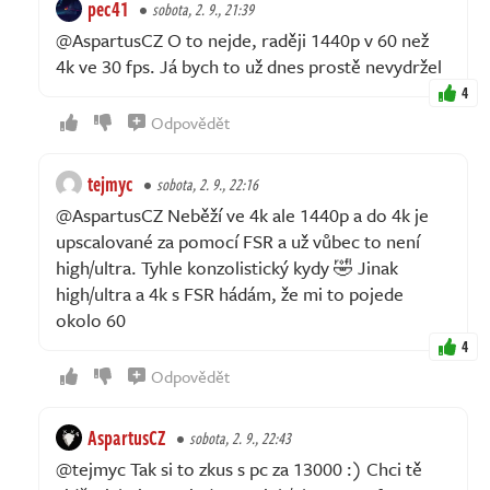
pec41
sobota, 2. 9., 21:39
@AspartusCZ O to nejde, raději 1440p v 60 než
4k ve 30 fps. Já bych to už dnes prostě nevydržel
4
Odpovědět
tejmyc
sobota, 2. 9., 22:16
@AspartusCZ Neběží ve 4k ale 1440p a do 4k je
upscalované za pomocí FSR a už vůbec to není
high/ultra. Tyhle konzolistický kydy 🤣 Jinak
high/ultra a 4k s FSR hádám, že mi to pojede
okolo 60
4
Odpovědět
AspartusCZ
sobota, 2. 9., 22:43
@tejmyc Tak si to zkus s pc za 13000 :) Chci tě