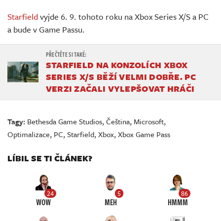
Starfield
vyjde 6. 9. tohoto roku na Xbox Series X/S a PC
a bude v Game Passu.
STARFIELD NA KONZOLÍCH XBOX
SERIES X/S BĚŽÍ VELMI DOBŘE. PC
VERZI ZAČALI VYLEPŠOVAT HRÁČI
Tagy:
Bethesda Game Studios
,
Čeština
,
Microsoft
,
Optimalizace
,
PC
,
Starfield
,
Xbox
,
Xbox Game Pass
LÍBIL SE TI ČLÁNEK?
24
5
86
WOW
MEH
HMMM