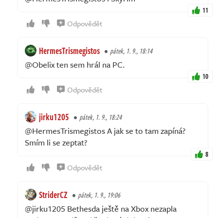
11
Odpovědět
HermesTrismegistos
pátek, 1. 9., 18:14
@Obelix ten sem hrál na PC.
10
Odpovědět
jirku1205
pátek, 1. 9., 18:24
@HermesTrismegistos A jak se to tam zapíná?
Smím li se zeptat?
8
Odpovědět
StriderCZ
pátek, 1. 9., 19:06
@jirku1205 Bethesda ještě na Xbox nezapla