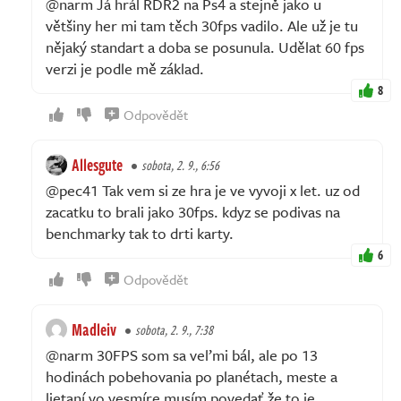
@narm Já hrál RDR2 na Ps4 a stejně jako u
většiny her mi tam těch 30fps vadilo. Ale už je tu
nějaký standart a doba se posunula. Udělat 60 fps
verzi je podle mě základ.
8
Odpovědět
Allesgute
sobota, 2. 9., 6:56
@pec41 Tak vem si ze hra je ve vyvoji x let. uz od
zacatku to brali jako 30fps. kdyz se podivas na
benchmarky tak to drti karty.
6
Odpovědět
Madleiv
sobota, 2. 9., 7:38
@narm 30FPS som sa veľmi bál, ale po 13
hodinách pobehovania po planétach, meste a
lietaní vo vesmíre musím povedať že to je