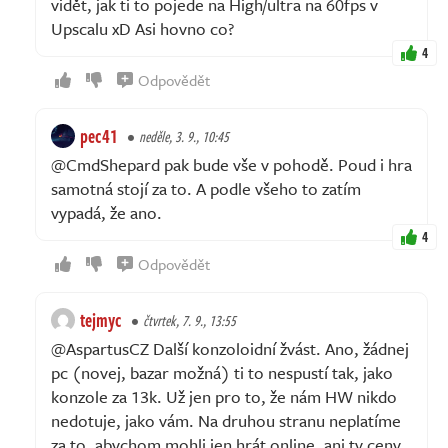
vidět, jak ti to pojede na High/ultra na 60fps v
Upscalu xD Asi hovno co?
4
Odpovědět
pec41
neděle, 3. 9., 10:45
@CmdShepard pak bude vše v pohodě. Poud i hra
samotná stojí za to. A podle všeho to zatím
vypadá, že ano.
4
Odpovědět
tejmyc
čtvrtek, 7. 9., 13:55
@AspartusCZ Další konzoloidní žvást. Ano, žádnej
pc (novej, bazar možná) ti to nespustí tak, jako
konzole za 13k. Už jen pro to, že nám HW nikdo
nedotuje, jako vám. Na druhou stranu neplatíme
za to, abychom mohli jen hrát online, ani ty ceny