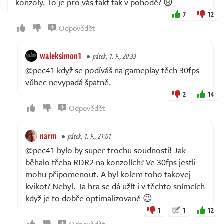
konzoly. To je pro vás fakt tak v pohodě? 😧
7
12
Odpovědět
waleksimon1
pátek, 1. 9., 20:33
@pec41 když se podíváš na gameplay těch 30fps
vůbec nevypadá špatně.
2
14
Odpovědět
narm
pátek, 1. 9., 21:01
@pec41 bylo by super trochu soudnosti! Jak
běhalo třeba RDR2 na konzolích? Ve 30fps jestli
mohu připomenout. A byl kolem toho takovej
kvikot? Nebyl. Ta hra se dá užít i v těchto snímcích
když je to dobře optimalizované 😉
1
1
12
Odpovědět