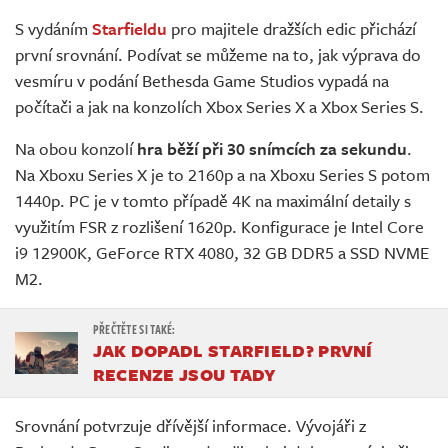
Živě
S vydáním
Starfieldu
pro majitele dražších edic přichází
první srovnání. Podívat se můžeme na to, jak výprava do
vesmíru v podání Bethesda Game Studios vypadá na
počítači a jak na konzolích Xbox Series X a Xbox Series S.
Na obou konzolí
hra běží
při 30 snímcích za sekundu
.
Na Xboxu Series X je to 2160p a na Xboxu Series S potom
1440p. PC je v tomto případě 4K na maximální detaily s
využitím FSR z rozlišení 1620p. Konfigurace je Intel Core
i9 12900K, GeForce RTX 4080, 32 GB DDR5 a SSD NVME
M2.
JAK DOPADL STARFIELD? PRVNÍ
RECENZE JSOU TADY
Srovnání potvrzuje dřívější informace. Vývojáři z