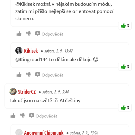
@Kikisek možná v nějakém budoucím módu,
zatím mi přišlo nejlepší se orientovat pomocí
skeneru.
3
Odpovědět
Kikisek
sobota, 2. 9., 13:42
@Kingroad144 to dělám ale děkuju 😉
3
Odpovědět
StriderCZ
sobota, 2. 9., 5:44
Tak už jsou na světě tři AI češtiny
3
Odpovědět
Anonymní Chipmunk
sobota, 2. 9., 13:26