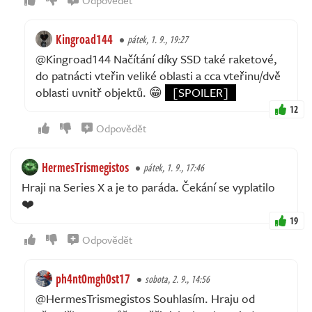
Kingroad144
pátek, 1. 9., 19:27
@Kingroad144 Načítání díky SSD také raketové,
do patnácti vteřin veliké oblasti a cca vteřinu/dvě
oblasti uvnitř objektů. 😁
[SPOILER]
12
Odpovědět
HermesTrismegistos
pátek, 1. 9., 17:46
Hraji na Series X a je to paráda. Čekání se vyplatilo
❤️
19
Odpovědět
ph4nt0mgh0st17
sobota, 2. 9., 14:56
@HermesTrismegistos Souhlasím. Hraju od