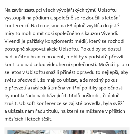
Na závěr zástupci všech vývojářských týmů Ubisoftu
vystoupili na pódium a společně se rozloučili s letošní
konferencí. Na to nejsme na E3 úplně zvyklí a do jisté
míry to mohlo mít cosi společného s kauzou Vivendi.
Vivendi je pařížský konglomerát médií, který se rozhodl
postupně skupovat akcie Ubisoftu. Pokud by se dostal
nad určitou hranici procent, mohl by v podstatě převzít
kontrolu nad celou videoherní společností. Možná i proto
se letos v Ubisoftu snažili přinést opravdu to nejlepší, aby
světu předvedli, že mají co ukázat, a že možný pokus
o převzetí a následná změna vnitřní politiky společnosti
by mohla řadu nadcházejících titulů poškodit, či úplně
zrušit. Ubisoft konference se zajisté povedla, byla svěží
a ukázala nám řadu titulů, na které se můžeme v příštích
měsících i letech těšit.