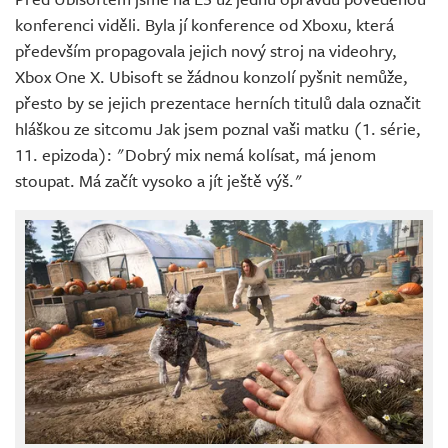
Živě
konferenci viděli. Byla jí konference od Xboxu, která
především propagovala jejich nový stroj na videohry,
Xbox One X. Ubisoft se žádnou konzolí pyšnit nemůže,
přesto by se jejich prezentace herních titulů dala označit
hláškou ze sitcomu Jak jsem poznal vaši matku (1. série,
11. epizoda): "Dobrý mix nemá kolísat, má jenom
stoupat. Má začít vysoko a jít ještě výš."