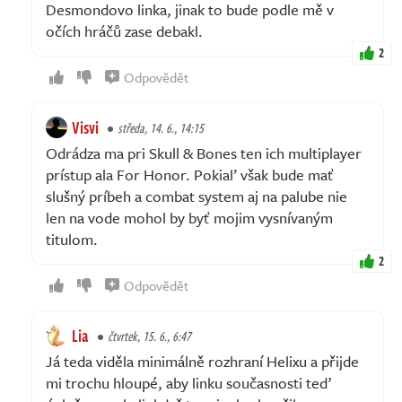
Desmondovo linka, jinak to bude podle mě v
očích hráčů zase debakl.
2
Odpovědět
Visvi
středa, 14. 6., 14:15
Odrádza ma pri Skull & Bones ten ich multiplayer
prístup ala For Honor. Pokiaľ však bude mať
slušný príbeh a combat system aj na palube nie
len na vode mohol by byť mojim vysnívaným
titulom.
2
Odpovědět
Lia
čtvrtek, 15. 6., 6:47
Já teda viděla minimálně rozhraní Helixu a přijde
mi trochu hloupé, aby linku současnosti teď