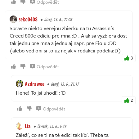
Odpovědět
seko0408
úterý, 13. 6., 21:08
Spravte niekto verejnu zbierku na tu Assassin's
Creed 800e ediciu pre mna :D . A ak sa vyzbiera dost
tak jednu pre mna a jednu aj napr. pre Fiolu :DD
(alebo ved oni si to uz nejak v redakcii podelia:D)
3
Odpovědět
Azdrawee
úterý, 13. 6., 21:17
Hehe! To jsi uhodl! :'D
2
Odpovědět
Lia
čtvrtek, 15. 6., 6:49
Záleží, co se ti na té edici tak líbí. Třeba ta