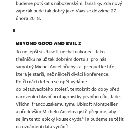
budeme potýkat s náboženskými fanatiky. Zda nový
záporák bude tak dobrý jako Vaas se dozvíme 27.
února 2018.
BEYOND GOOD AND EVIL 2
To nejlepší si Ubisoft nechal nakonec. Jako
třešničku na už tak dobrém dortu si pro nás
samotný Michel Ancel přichystal prequel ke hře,
která je starší, než někteří diváci konference.
Po čtrnácti letech se opět vydáme
do pětadvacátého století, tentokrát do doby před
narozením hlavní protagonistky prvního dílu, Jade.
Všichni francouzskému týmu Ubisoft Montpellier
a především Michelu Ancelovi jistě přejeme, aby
se jim tento epický kousek vydařil a budeme se těšit
na oznámení data vydání!