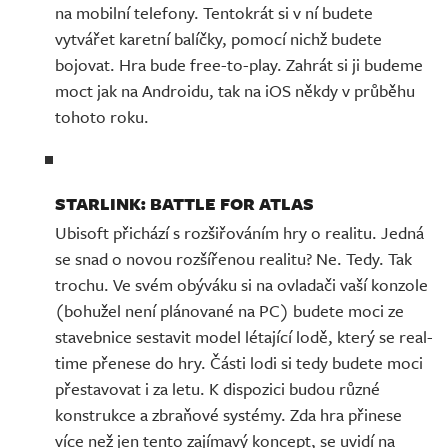
na mobilní telefony. Tentokrát si v ní budete
vytvářet karetní balíčky, pomocí nichž budete
bojovat. Hra bude free-to-play. Zahrát si ji budeme
moct jak na Androidu, tak na iOS někdy v průběhu
tohoto roku.
STARLINK: BATTLE FOR ATLAS
Ubisoft přichází s rozšiřováním hry o realitu. Jedná
se snad o novou rozšířenou realitu? Ne. Tedy. Tak
trochu. Ve svém obýváku si na ovladači vaší konzole
(bohužel není plánované na PC) budete moci ze
stavebnice sestavit model létající lodě, který se real-
time přenese do hry. Části lodi si tedy budete moci
přestavovat i za letu. K dispozici budou různé
konstrukce a zbraňové systémy. Zda hra přinese
více než jen tento zajímavý koncept, se uvidí na