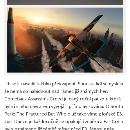
Ubisoft nasadil taktiku překvapení. Spousta lidí si myslela,
že nemá co nabídnout nad rámec již známých her.
Comeback Assassin's Creed je daný roční pauzou, která
byla i s jeho návratem vývojáři přímo avizována. O South
Park: The Fractured But Whole už také víme z loňské E3.
Just Dance je každoročně se opakující značka a Far Cry 5
bylo oznámeno již téměř měsíc před E3. Mnozí z nás