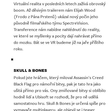
Virtuální realita v posledních letech zažívá obrovský
boom. Až děsivým trailerem nám Elijah Wood
(Frodo z Pána Prstenů) ukázal nový počin jeho
původně filmařského týmu SpectreVision.
Transference nám nabídne nahlédnutí do reality,
ve které se myšlenky a pocity dají nahrávat přímo
do mozku. Bát se ve VR budeme již na jaře příštího
roku.
SKULL & BONES
Pokud jste hráčem, který miloval Assassin's Creed
Black Flag pro námořní bitvy, pak je tato hra jako
ušitá přímo pro vás. Ony zmiňované bitvy si oblíbilo
hodně lidí a Ubisoft se rozhodl, že pro ně udělá
samostatnou hru. Skull & Bones je určená spíše pro
vyznavače multiplayeru, ale objevil se i teaser