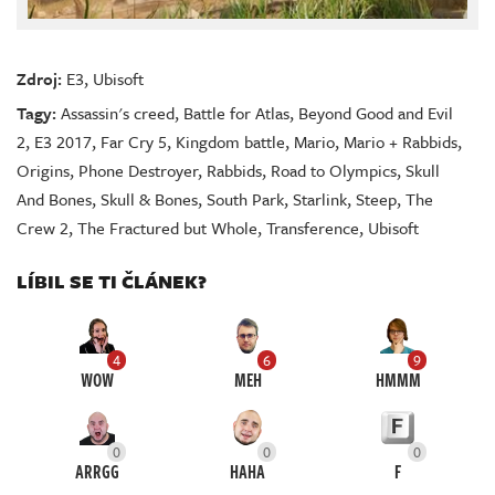
Zdroj:
E3
,
Ubisoft
Tagy:
Assassin's creed
,
Battle for Atlas
,
Beyond Good and Evil
2
,
E3 2017
,
Far Cry 5
,
Kingdom battle
,
Mario
,
Mario + Rabbids
,
Origins
,
Phone Destroyer
,
Rabbids
,
Road to Olympics
,
Skull
And Bones
,
Skull & Bones
,
South Park
,
Starlink
,
Steep
,
The
Crew 2
,
The Fractured but Whole
,
Transference
,
Ubisoft
LÍBIL SE TI ČLÁNEK?
4
6
9
WOW
MEH
HMMM
0
0
0
ARRGG
HAHA
F