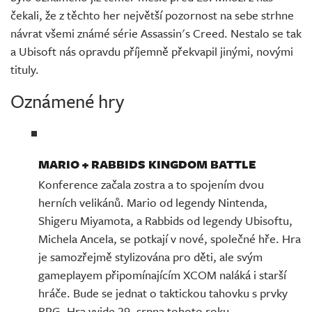
čekali, že z těchto her největší pozornost na sebe strhne
návrat všemi známé série Assassin's Creed. Nestalo se tak
a Ubisoft nás opravdu příjemně překvapil jinými, novými
tituly.
Oznámené hry
MARIO + RABBIDS KINGDOM BATTLE
Konference začala zostra a to spojením dvou
herních velikánů. Mario od legendy Nintenda,
Shigeru Miyamota, a Rabbids od legendy Ubisoftu,
Michela Ancela, se potkají v nové, společné hře. Hra
je samozřejmě stylizována pro děti, ale svým
gameplayem připomínajícím XCOM naláká i starší
hráče. Bude se jednat o taktickou tahovku s prvky
RPG. Hra vyjde 29. srpna tohoto roku.