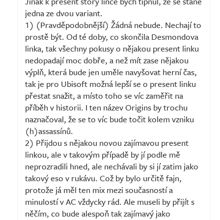
Jinak k present story lince bych tipnul, že se stane
jedna ze dvou variant.
1) (Pravděpodobnější) Žádná nebude. Nechají to
prostě být. Od té doby, co skončila Desmondova
linka, tak všechny pokusy o nějakou present linku
nedopadají moc dobře, a než mít zase nějakou
výplň, která bude jen uměle navyšovat herní čas,
tak je pro Ubisoft možná lepší se o present linku
přestat snažit, a místo toho se víc zaměřit na
příběh v historii. I ten název Origins by trochu
naznačoval, že se to víc bude točit kolem vzniku
(h)assassínů.
2) Přijdou s nějakou novou zajímavou present
linkou, ale v takovým případě by jí podle mě
neprozradili hned, ale nechávali by si jí zatim jako
takový eso v rukávu. Což by bylo určitě fajn,
protože já měl ten mix mezi současností a
minulostí v AC vždycky rád. Ale museli by přijít s
něčím, co bude alespoň tak zajímavý jako