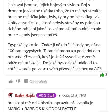
ispiroval jsem se, jejich bojovým stylem. Boj s
dronem je vlastně ukázka toho, že to má být stealth
hra a ne mlátička jako, byly, ty hry po black flag. viz.
Unity a syndicate , které nebyly stavěny ny principu
tichého zabijení jakoé to známe z filmů o ninjech ale
prace .. tady jsem a zemřeš.
Egypcká hystorie . Znáte jí někdo ? Já tedy ne, až na
100 ran egypských. Tutanchámona a a poslední den
otroctví Křesťanů, když je Ježíš vyvedl z té země.
takže má otázka je. Do jaké hystorické události to
chtěji zasadit po vzoru svích přwedešlích her na AC?.
2
Odpovědět
Radek-Hajda
ROCKETCLUB
neděle, 18. 6., 15:20
hra která mě od Ubisoftu opravdu překvapila je
MARIO + RABBIDS KINGDOM BATTLE