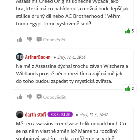
Assassin’s Creed Origins konečně vypadá jako
hra, která má co nabídnout a možná bude lepší jak
stálice druhý díl nebo AC Brotherhood ! Věřím
tomu Egypt tomu vysloveně sedí!
5
Odpovědět
ArthurBoo-m
úterý, 13. 6., 20:56
Na mě z Assassina dýchal trochu závan Witchera a
Wildlands prostě něco mezi tím a zajímá mě jak
do toho budou zapadat ty mystická zvířata.
2
Odpovědět
darth-stofi
ROCKETCLUB
úterý, 13. 6., 20:57
Mě ten assassins creed zase tolik nenadchnul. Co
se na něm vlastně změnilo? Máme tu rozdílný
soubojový systém, orla, a můžeme se volně