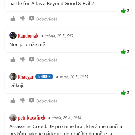
battle for Atlas a Beyond Good & Evil 2
2
Odpovědět
Randomak
sobota, 15. 7., 5:59
Noc protože mě
2
Odpovědět
Rhaegar
NERDFIX
pátek, 14. 7., 10:25
Děkuji.
2
Odpovědět
petr-kacafirek
středa, 28. 6., 19:36
Assasssins Creed. JE pro mně hra , která mě naučila
prvkům, jako je párkour, do dračího doupěte, a