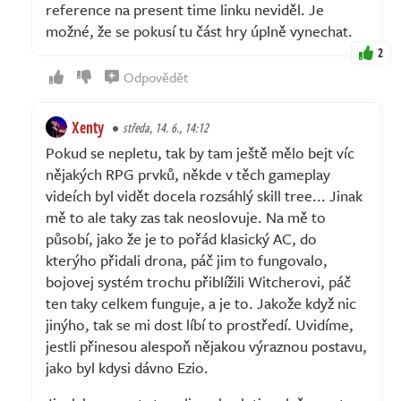
reference na present time linku neviděl. Je
možné, že se pokusí tu část hry úplně vynechat.
2
Odpovědět
Xenty
středa, 14. 6., 14:12
Pokud se nepletu, tak by tam ještě mělo bejt víc
nějakých RPG prvků, někde v těch gameplay
videích byl vidět docela rozsáhlý skill tree... Jinak
mě to ale taky zas tak neoslovuje. Na mě to
působí, jako že je to pořád klasický AC, do
kterýho přidali drona, páč jim to fungovalo,
bojovej systém trochu přiblížili Witcherovi, páč
ten taky celkem funguje, a je to. Jakože když nic
jinýho, tak se mi dost líbí to prostředí. Uvidíme,
jestli přinesou alespoň nějakou výraznou postavu,
jako byl kdysi dávno Ezio.