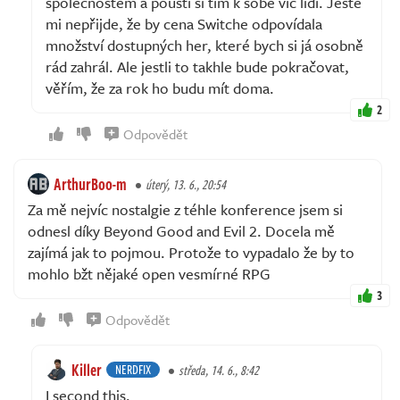
společnostem a pouští si tím k sobě víc lidí. Ještě
mi nepřijde, že by cena Switche odpovídala
množství dostupných her, které bych si já osobně
rád zahrál. Ale jestli to takhle bude pokračovat,
věřím, že za rok ho budu mít doma.
2
Odpovědět
ArthurBoo-m
úterý, 13. 6., 20:54
Za mě nejvíc nostalgie z téhle konference jsem si
odnesl díky Beyond Good and Evil 2. Docela mě
zajímá jak to pojmou. Protože to vypadalo že by to
mohlo bžt nějaké open vesmírné RPG
3
Odpovědět
Killer
NERDFIX
středa, 14. 6., 8:42
I second this.