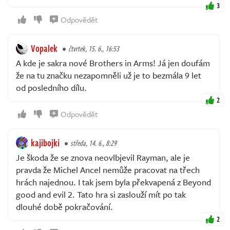
3
Odpovědět
Vopalek
čtvrtek, 15. 6., 16:53
A kde je sakra nové Brothers in Arms! Já jen doufám
že na tu značku nezapomněli už je to bezmála 9 let
od posledního dílu.
2
Odpovědět
kajibojki
středa, 14. 6., 8:29
Je škoda že se znova neovlbjevil Rayman, ale je
pravda že Michel Ancel nemůže pracovat na třech
hrách najednou. I tak jsem byla překvapená z Beyond
good and evil 2. Tato hra si zaslouží mít po tak
dlouhé době pokračování.
2