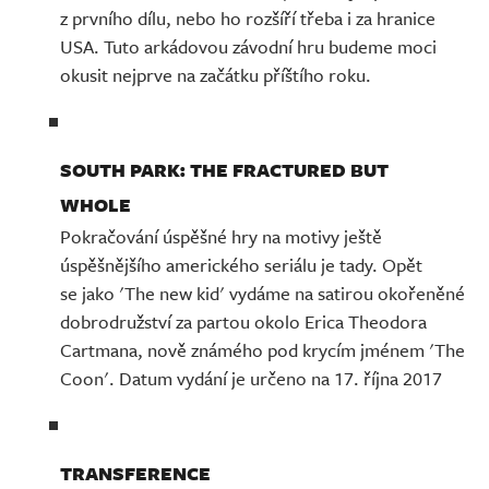
z prvního dílu, nebo ho rozšíří třeba i za hranice
USA. Tuto arkádovou závodní hru budeme moci
okusit nejprve na začátku příštího roku.
SOUTH PARK: THE FRACTURED BUT
WHOLE
Pokračování úspěšné hry na motivy ještě
úspěšnějšího amerického seriálu je tady. Opět
se jako 'The new kid' vydáme na satirou okořeněné
dobrodružství za partou okolo Erica Theodora
Cartmana, nově známého pod krycím jménem 'The
Coon'. Datum vydání je určeno na 17. října 2017
TRANSFERENCE