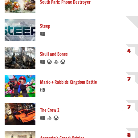
South Park: Phone Destroyer
Steep
4
Skull and Bones
7
Mario + Rabbids Kingdom Battle
7
The Crew 2
8
Assassin's Creed: Origins