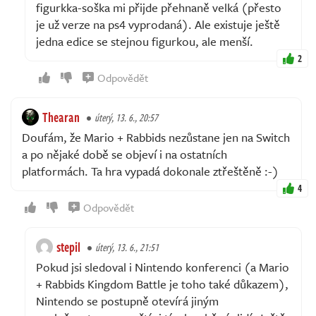
figurkka-soška mi přijde přehnaně velká (přesto
je už verze na ps4 vyprodaná). Ale existuje ještě
jedna edice se stejnou figurkou, ale menší.
2
Odpovědět
Thearan
úterý, 13. 6., 20:57
Doufám, že Mario + Rabbids nezůstane jen na Switch
a po nějaké době se objeví i na ostatních
platformách. Ta hra vypadá dokonale ztřeštěně :-)
4
Odpovědět
stepil
úterý, 13. 6., 21:51
Pokud jsi sledoval i Nintendo konferenci (a Mario
+ Rabbids Kingdom Battle je toho také důkazem),
Nintendo se postupně otevírá jiným