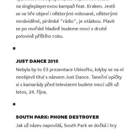
na singleplayerovou kampaň feat. Kraken. Jestli
se ve hře objeví i některými milované, některými
nenáviděné, pirátské "rádio", je otázkou. Plavit
se po mořské hladině budeme moci v druhé
polovině příštího roku.
JUST DANCE 2018
Nebyla by to E3 prezentace Ubisoftu, kdyby se na ní
neobjevil titul s názvem Just Dance. Taneční opičky
si s kamarády před televizemi budete moci užít už
letos, 24. října.
SOUTH PARK: PHONE DESTROYER
Jak už název napovídá, South Park se dočká i hry