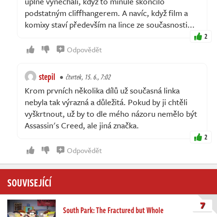
úplně vynechali, když to minule skončilo
podstatným cliffhangerem. A navíc, když film a
komixy staví především na lince ze současnosti...
2
Odpovědět
stepil
čtvrtek, 15. 6., 7:02
Krom prvních několika dílů už současná linka
nebyla tak výrazná a důležitá. Pokud by ji chtěli
vyškrtnout, už by to dle mého názoru nemělo být
Assassin's Creed, ale jiná značka.
2
Odpovědět
SOUVISEJÍCÍ
7
South Park: The Fractured but Whole