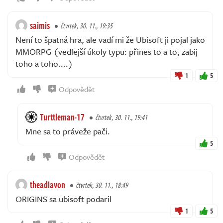
saimis
čtvrtek, 30. 11., 19:35
Není to špatná hra, ale vadí mi že Ubisoft ji pojal jako
MMORPG (vedlejší úkoly typu: přines to a to, zabij
toho a toho....)
1
5
Odpovědět
Turttleman-17
čtvrtek, 30. 11., 19:41
Mne sa to práveže pači.
5
Odpovědět
theadlavon
čtvrtek, 30. 11., 18:49
ORIGINS sa ubisoft podaril
1
5