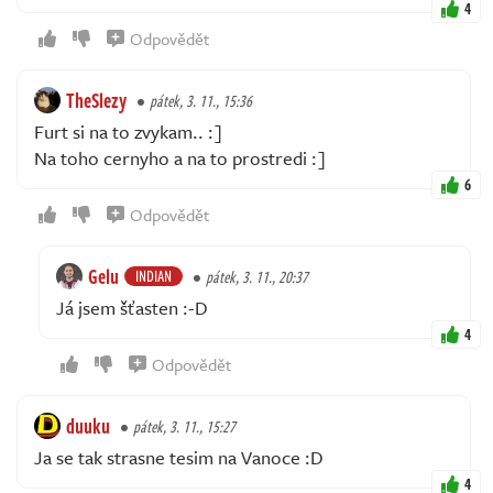
4
Odpovědět
TheSlezy
pátek, 3. 11., 15:36
Furt si na to zvykam.. :]
Na toho cernyho a na to prostredi :]
6
Odpovědět
Gelu
INDIAN
pátek, 3. 11., 20:37
Já jsem šťasten :-D
4
Odpovědět
duuku
pátek, 3. 11., 15:27
Ja se tak strasne tesim na Vanoce :D
4