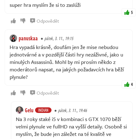
super hra myslím že si to zaslúži
5
Odpovědět
panuskaa
pátek, 3. 11., 19:15
Hra vypadá krásně, doufám jen že mise nebudou
jednotvárné a v pozdější části hry nezáživné, jako u
minulých Assassinů. Mohl by mi prosím někdo z
moderátorů napsat, na jakých požadavcích hra běží
plynule?
4
Odpovědět
Gelu
INDIAN
pátek, 3. 11., 19:46
Na 3 roky staké i5 v kombinaci s GTX 1070 běží
velmi plynule ve fullHD na vyšší detaily. Osobně si
myslím, že bude jen záležet na té kvalitě ve