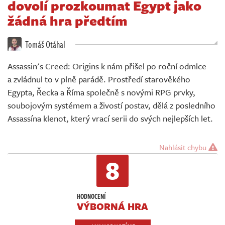
dovolí prozkoumat Egypt jako
Živě
žádná hra předtím
Tomáš Otáhal
Assassin's Creed: Origins k nám přišel po roční odmlce
a zvládnul to v plně parádě. Prostředí starověkého
Egypta, Řecka a Říma společně s novými RPG prvky,
soubojovým systémem a živostí postav, dělá z posledního
Assassína klenot, který vrací serii do svých nejlepších let.
Nahlásit chybu
8
HODNOCENÍ
VÝBORNÁ HRA