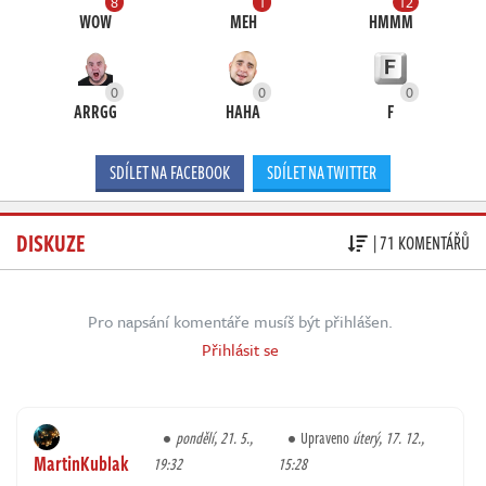
8
1
12
WOW
MEH
HMMM
0
0
0
ARRGG
HAHA
F
SDÍLET NA FACEBOOK
SDÍLET NA TWITTER
DISKUZE
| 71 KOMENTÁŘŮ
Pro napsání komentáře musíš být přihlášen.
Přihlásit se
pondělí, 21. 5.,
Upraveno
úterý, 17. 12.,
MartinKublak
19:32
15:28