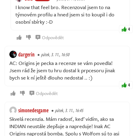
I know that feel bro. Recenzoval jsem to na
týmovém profilu a hned jsem si to koupil i do
osobní sbírky :-D
4
Odpovědět
dargerin
pátek, 3. 11., 16:50
AC: Origins je pecka a recenze se vám povedla!
Jsem rád že jsem tu hru dostal k prpcesoru jinak
bych se k ní ještě dlouho nedostal .. :)
4
Odpovědět
simonedesgame
pátek, 3. 11., 16:45
Skvelá recenzia. Mám radosť, keď vidím, ako sa
INDIAN neustále zlepšuje a napreduje! Inak AC
Origins naprostá bomba. Spolu s Wolfom sú to asi