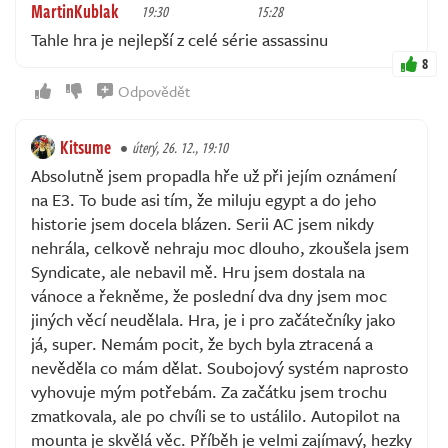
MartinKublak
19:30
15:28
Tahle hra je nejlepší z celé série assassinu
8
Odpovědět
Kitsume
úterý, 26. 12., 19:10
Absolutně jsem propadla hře už při jejím oznámení
na E3. To bude asi tím, že miluju egypt a do jeho
historie jsem docela blázen. Serii AC jsem nikdy
nehrála, celkově nehraju moc dlouho, zkoušela jsem
Syndicate, ale nebavil mě. Hru jsem dostala na
vánoce a řekněme, že poslední dva dny jsem moc
jiných věcí neudělala. Hra, je i pro začátečníky jako
já, super. Nemám pocit, že bych byla ztracená a
nevěděla co mám dělat. Soubojový systém naprosto
vyhovuje mým potřebám. Za začátku jsem trochu
zmatkovala, ale po chvíli se to ustálilo. Autopilot na
mounta je skvělá věc. Příběh je velmi zajímavý, hezky