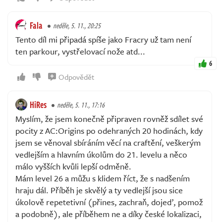
Fala
neděle, 5. 11., 20:25
Tento díl mi připadá spíše jako Fracry už tam není
ten parkour, vystřelovací nože atd...
6
Odpovědět
HiRes
neděle, 5. 11., 17:16
Myslím, že jsem konečně připraven rovněž sdílet své
pocity z AC:Origins po odehraných 20 hodinách, kdy
jsem se věnoval sbíráním věcí na craftění, veškerým
vedlejším a hlavním úkolům do 21. levelu a něco
málo vyšších kvůli lepší odměně.
Mám level 26 a můžu s klidem říct, že s nadšením
hraju dál. Příběh je skvělý a ty vedlejší jsou sice
úkolově repetetivní (přines, zachraň, dojeď, pomož
a podobně), ale příběhem ne a díky české lokalizaci,