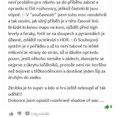
není problém pro nikoho se do příběhu zabrat a
opravdu si číst rozhovory, jelikož častokrát jsou
vtipné. :- V "současnosti" jsem toho moc neodehrál
a tak nevím, jak silný příběh je v této časové linii.
Brázdit krásnou mapu na koni, ujíždět před high
levely a faraky, fotit se na sloupech a pyramidách je
úžasné, zvláště na televizi s HDR. :-D Soubojový
systém je v pořádku a už to není takové to lehké
mlácení ze strany do stran, už si dáváte opravdu
pozor, jestli někoho nemáte v zádech, zbavujete se
nejprve z úkrytu lučištníků, protože není nic horšího
než bojovat s těžkooděncem a dostávat jeden šíp za
druhým do zadku.
Zkrátka je to super a kdo si hru ještě nekoupil ať tak
udělá!!!
Dokonce jsem opustil rozehrané shadow of war.....
8
Odpovědět