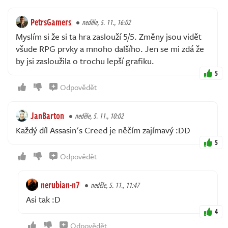
PetrsGamers
neděle, 5. 11., 16:02
Myslím si že si ta hra zaslouží 5/5. Změny jsou vidět
všude RPG prvky a mnoho dalšího. Jen se mi zdá že
by jsi zasloužila o trochu lepší grafiku.
5
Odpovědět
JanBarton
neděle, 5. 11., 10:02
Každý díl Assasin's Creed je něčím zajímavý :DD
5
Odpovědět
nerubian-n7
neděle, 5. 11., 11:47
Asi tak :D
4
Odpovědět