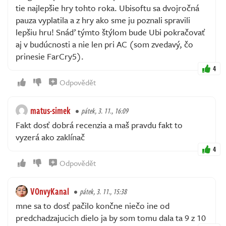
tie najlepšie hry tohto roka. Ubisoftu sa dvojročná
pauza vyplatila a z hry ako sme ju poznali spravili
lepšiu hru! Snáď týmto štýlom bude Ubi pokračovať
aj v budúcnosti a nie len pri AC (som zvedavý, čo
prinesie FarCry5).
4
Odpovědět
matus-simek
pátek, 3. 11., 16:09
Fakt dosť dobrá recenzia a maš pravdu fakt to
vyzerá ako zaklínač
4
Odpovědět
VOnvyKanal
pátek, 3. 11., 15:38
mne sa to dosť pačilo končne niečo ine od
predchadzajucich dielo ja by som tomu dala ta 9 z 10