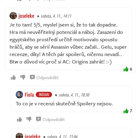
joseleke
sobota, 4. 11., 14:11
Je to tam! 5/5, myslel jsem si, že to tak dopadne.
Hra má neuvěřitelný potenciál a náboj. Zasazení do
egyptského prostředí určitě motivovalo spoustu
hráčů, aby se sérií Assassin vůbec začali.. Gelu, super
recenze, díky! A těch pár spoilerů, ničemu nevadí..
Btw o důvod víc proč si AC: Origins zahrát! :-)
6
Odpovědět
Fiola
INDIAN
sobota, 4. 11., 18:30
To co je v recenzi skutečně Spoilery nejsou.
7
Odpovědět
joseleke
sobota, 4. 11., 21:06