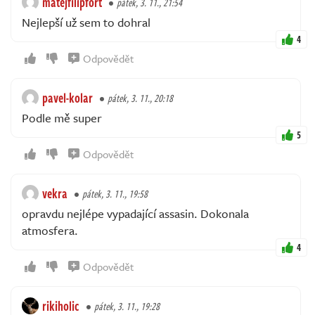
matejfilipfort
pátek, 3. 11., 21:54
Nejlepší už sem to dohral
4
Odpovědět
pavel-kolar
pátek, 3. 11., 20:18
Podle mě super
5
Odpovědět
vekra
pátek, 3. 11., 19:58
opravdu nejlépe vypadající assasin. Dokonala
atmosfera.
4
Odpovědět
rikiholic
pátek, 3. 11., 19:28