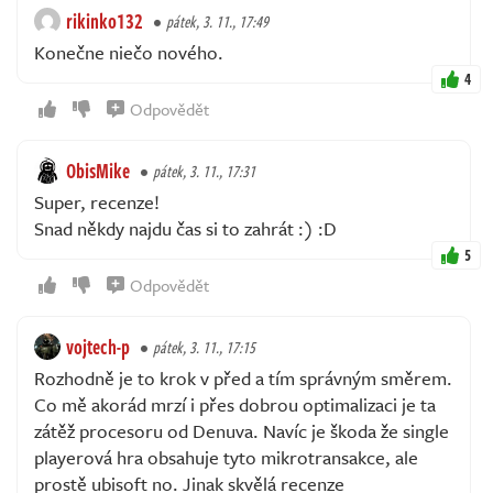
rikinko132
pátek, 3. 11., 17:49
Konečne niečo nového.
4
Odpovědět
ObisMike
pátek, 3. 11., 17:31
Super, recenze!
Snad někdy najdu čas si to zahrát :) :D
5
Odpovědět
vojtech-p
pátek, 3. 11., 17:15
Rozhodně je to krok v před a tím správným směrem.
Co mě akorád mrzí i přes dobrou optimalizaci je ta
zátěž procesoru od Denuva. Navíc je škoda že single
playerová hra obsahuje tyto mikrotransakce, ale
prostě ubisoft no. Jinak skvělá recenze