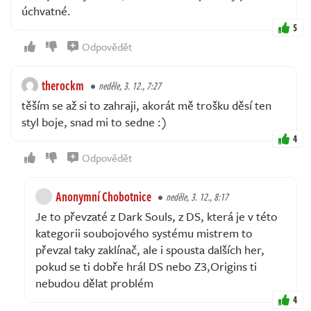
úchvatné.
5
Odpovědět
therockm
neděle, 3. 12., 7:27
těším se až si to zahraji, akorát mě trošku děsí ten
styl boje, snad mi to sedne :)
4
Odpovědět
Anonymní Chobotnice
neděle, 3. 12., 8:17
Je to převzaté z Dark Souls, z DS, která je v této
kategorii soubojového systému mistrem to
převzal taky zaklínač, ale i spousta dalších her,
pokud se ti dobře hrál DS nebo Z3,Origins ti
nebudou dělat problém
4