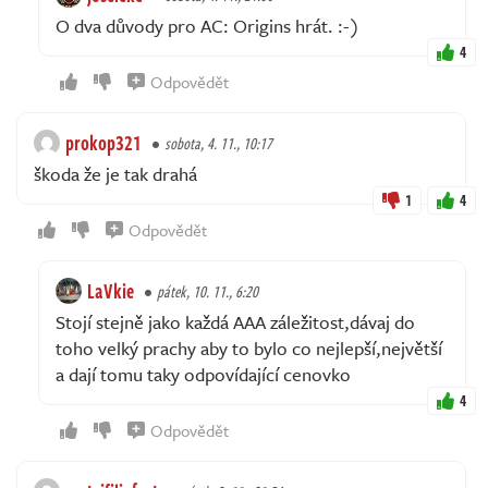
O dva důvody pro AC: Origins hrát. :-)
4
Odpovědět
prokop321
sobota, 4. 11., 10:17
škoda že je tak drahá
1
4
Odpovědět
LaVkie
pátek, 10. 11., 6:20
Stojí stejně jako každá AAA záležitost,dávaj do
toho velký prachy aby to bylo co nejlepší,největší
a dají tomu taky odpovídající cenovko
4
Odpovědět