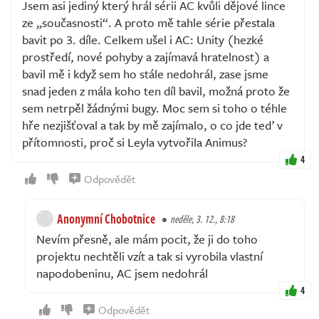
Jsem asi jediný který hrál sérii AC kvůli dějové lince
ze „současnosti“. A proto mě tahle série přestala
bavit po 3. díle. Celkem ušel i AC: Unity (hezké
prostředí, nové pohyby a zajímavá hratelnost) a
bavil mě i když sem ho stále nedohrál, zase jsme
snad jeden z mála koho ten díl bavil, možná proto že
sem netrpěl žádnými bugy. Moc sem si toho o téhle
hře nezjišťoval a tak by mě zajímalo, o co jde teď v
přítomnosti, proč si Leyla vytvořila Animus?
4
Odpovědět
Anonymní Chobotnice
neděle, 3. 12., 8:18
Nevím přesně, ale mám pocit, že ji do toho
projektu nechtěli vzít a tak si vyrobila vlastní
napodobeninu, AC jsem nedohrál
4
Odpovědět