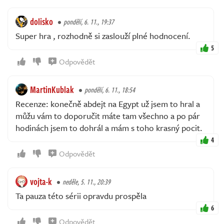
dolisko
pondělí, 6. 11., 19:37
Super hra , rozhodně si zaslouží plné hodnocení.
5
Odpovědět
MartinKublak
pondělí, 6. 11., 18:54
Recenze: konečně abdejt na Egypt už jsem to hral a
můžu vám to doporučit máte tam všechno a po pár
hodinách jsem to dohrál a mám s toho krasný pocit.
4
Odpovědět
vojta-k
neděle, 5. 11., 20:39
Ta pauza této sérii opravdu prospěla
6
Odpovědět