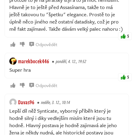
Hlavně je to ještě před Assasínama, takže to má
ještě takovou tu "špetku" elegance. Prostě to je
úplně něco jiného než ostatní datadisky, což je pro
mě fakt zajímavé. Takže dávám velký palec nahoru :)
5
Odpovědět
marekbocek446
pondělí, 4. 12., 19:52
Super hra
5
Odpovědět
Davas96
neděle, 3. 12., 10:14
Lepší díl něž Synticate, vyborný příběh který je
hodně silný i diky vedlejším misím které jsou tu
hodně. Hlavný postava je hodně zajimavá ale jeho
žena je někdy nudná, ale historické postavy jsou