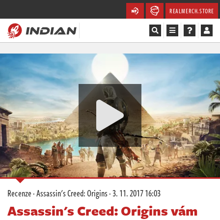
REALMERCH.STORE
Magazín
Recenze
Videa
Soutěže
Databáze
Komunita
Recenze
·
Assassin's Creed: Origins
·
3. 11. 2017 16:03
Redakce
Assassin's Creed: Origins vám