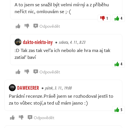
A to jsem se snažil být velmi mírný a z příběhu
neříct nic, omlouvám se ;-(
1
4
Odpovědět
dakto-niekto-iny
sobota, 4. 11., 8:23
:D Tak zas tak veľa ich nebolo ale hra ma aj tak
zatiaľ baví
4
Odpovědět
DAWEKERER
pátek, 3. 11., 19:00
Parádní recenze.Právě jsem se rozhodoval jestli to
za to vůbec stojí,a ted už mám jasno :)
5
Odpovědět