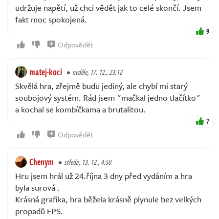
udržuje napětí, už chci vědět jak to celé skončí. Jsem
fakt moc spokojená.
9
Odpovědět
matej-koci
neděle, 17. 12., 23:12
Skvělá hra, zřejmě budu jediný, ale chybí mi starý
soubojový systém. Rád jsem "mačkal jedno tlačítko"
a kochal se kombíčkama a brutalitou.
7
Odpovědět
Chenym
středa, 13. 12., 4:50
Hru jsem hrál už 24.října 3 dny před vydáním a hra
byla surová .
Krásná grafika, hra běžela krásně plynule bez velkých
propadů FPS.