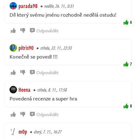
parada98
neděle, 26. 11., 0:31
Díl který svému jménu rozhodně nedělá ostudu!
6
Odpovědět
pitris90
středa, 22. 11., 22:33
Konečně se povedl !!!
7
Odpovědět
Heena
středa, 8. 11., 17:58
Povedená recenze a super hra
8
Odpovědět
m0p
úterý, 7. 11., 16:27