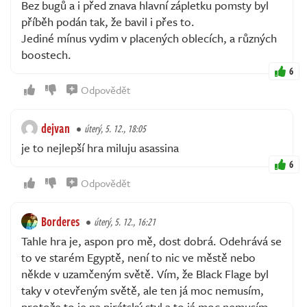
Bez bugů a i před znava hlavní zápletku pomsty byl
příběh podán tak, že bavil i přes to.
Jediné mínus vydim v placených oblecích, a různých
boostech.
6
Odpovědět
dejvan
úterý, 5. 12., 18:05
je to nejlepší hra miluju asassina
6
Odpovědět
Borderes
úterý, 5. 12., 16:21
Tahle hra je, aspon pro mě, dost dobrá. Odehrává se
to ve starém Egyptě, není to nic ve městě nebo
někde v uzamčeným světě. Vím, že Black Flage byl
taky v otevřeným světě, ale ten já moc nemusím,
protože to je na pirátský styl a to já moc nemusím.