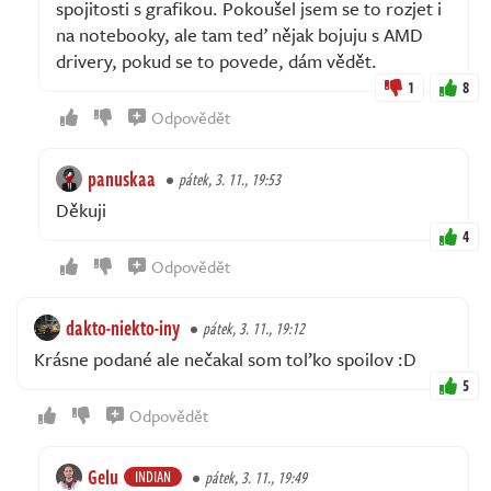
spojitosti s grafikou. Pokoušel jsem se to rozjet i
na notebooky, ale tam teď nějak bojuju s AMD
drivery, pokud se to povede, dám vědět.
1
8
Odpovědět
panuskaa
pátek, 3. 11., 19:53
Děkuji
4
Odpovědět
dakto-niekto-iny
pátek, 3. 11., 19:12
Krásne podané ale nečakal som toľko spoilov :D
5
Odpovědět
Gelu
INDIAN
pátek, 3. 11., 19:49