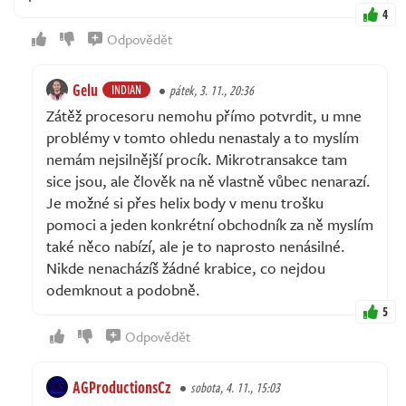
4
Odpovědět
Gelu
INDIAN
pátek, 3. 11., 20:36
Zátěž procesoru nemohu přímo potvrdit, u mne
problémy v tomto ohledu nenastaly a to myslím
nemám nejsilnější procík. Mikrotransakce tam
sice jsou, ale člověk na ně vlastně vůbec nenarazí.
Je možné si přes helix body v menu trošku
pomoci a jeden konkrétní obchodník za ně myslím
také něco nabízí, ale je to naprosto nenásilné.
Nikde nenacházíš žádné krabice, co nejdou
odemknout a podobně.
5
Odpovědět
AGProductionsCz
sobota, 4. 11., 15:03