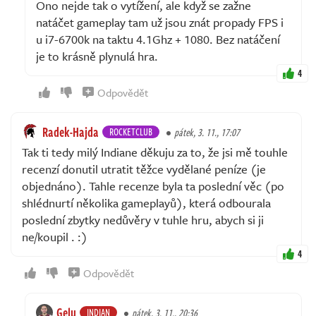
Ono nejde tak o vytížení, ale když se zažne
natáčet gameplay tam už jsou znát propady FPS i
u i7-6700k na taktu 4.1Ghz + 1080. Bez natáčení
je to krásně plynulá hra.
4
Odpovědět
Radek-Hajda
ROCKETCLUB
pátek, 3. 11., 17:07
Tak ti tedy milý Indiane děkuju za to, že jsi mě touhle
recenzí donutil utratit těžce vydělané peníze (je
objednáno). Tahle recenze byla ta poslední věc (po
shlédnurtí několika gameplayů), která odbourala
poslední zbytky nedůvěry v tuhle hru, abych si ji
ne/koupil . :)
4
Odpovědět
Gelu
INDIAN
pátek, 3. 11., 20:36