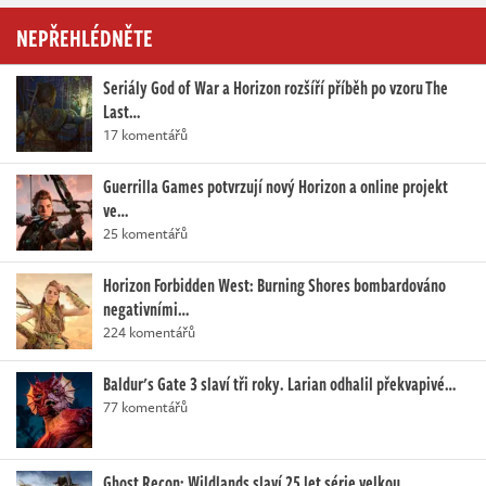
NEPŘEHLÉDNĚTE
Seriály God of War a Horizon rozšíří příběh po vzoru The
Last…
17 komentářů
Guerrilla Games potvrzují nový Horizon a online projekt
ve…
25 komentářů
Horizon Forbidden West: Burning Shores bombardováno
negativními…
224 komentářů
Baldur's Gate 3 slaví tři roky. Larian odhalil překvapivé…
77 komentářů
Ghost Recon: Wildlands slaví 25 let série velkou