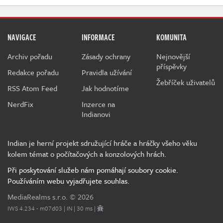
NAVIGACE
INFORMACE
KOMUNITA
Archiv pořadu
Zásady ochrany
Nejnovější
příspěvky
Redakce pořadu
Pravidla užívání
Žebříček uživatelů
RSS Atom Feed
Jak hodnotíme
NerdFix
Inzerce na
Indianovi
Indian je herní projekt sdružující hráče a hráčky všeho věku
kolem témat o počítačových a konzolových hrách.
Při poskytování služeb nám pomáhají soubory cookie.
Používáním webu vyjadřujete souhlas.
MediaRealms s.r.o.
© 2026
IWS 4.234 - m07d03 | IN | 30 ms |