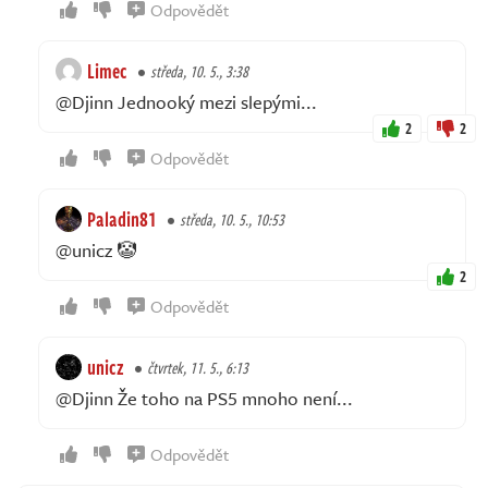
Odpovědět
Limec
středa, 10. 5., 3:38
@Djinn Jednooký mezi slepými...
2
2
Odpovědět
Paladin81
středa, 10. 5., 10:53
@unicz 🤡
2
Odpovědět
unicz
čtvrtek, 11. 5., 6:13
@Djinn Že toho na PS5 mnoho není...
Odpovědět