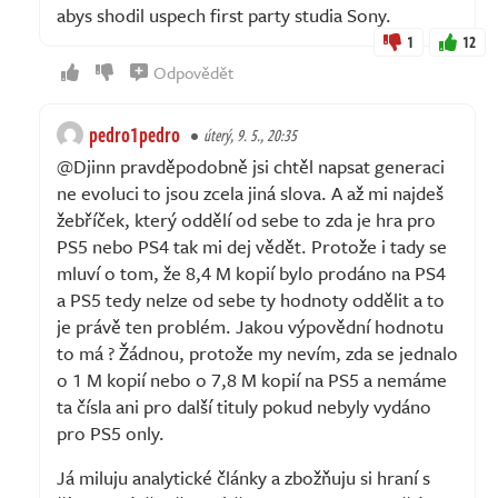
abys shodil uspech first party studia Sony.
1
12
Odpovědět
pedro1pedro
úterý, 9. 5., 20:35
@Djinn pravděpodobně jsi chtěl napsat generaci
ne evoluci to jsou zcela jiná slova. A až mi najdeš
žebříček, který oddělí od sebe to zda je hra pro
PS5 nebo PS4 tak mi dej vědět. Protože i tady se
mluví o tom, že 8,4 M kopií bylo prodáno na PS4
a PS5 tedy nelze od sebe ty hodnoty oddělit a to
je právě ten problém. Jakou výpovědní hodnotu
to má ? Žádnou, protože my nevím, zda se jednalo
o 1 M kopií nebo o 7,8 M kopií na PS5 a nemáme
ta čísla ani pro další tituly pokud nebyly vydáno
pro PS5 only.
Já miluju analytické články a zbožňuju si hraní s