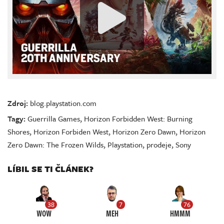
Zdroj:
blog.playstation.com
Tagy:
Guerrilla Games
,
Horizon Forbidden West: Burning
Shores
,
Horizon Forbiden West
,
Horizon Zero Dawn
,
Horizon
Zero Dawn: The Frozen Wilds
,
Playstation
,
prodeje
,
Sony
LÍBIL SE TI ČLÁNEK?
38
7
76
WOW
MEH
HMMM