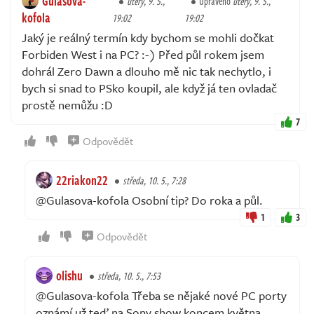
Gulasova-
úterý, 9. 5.,
Upraveno
úterý, 9. 5.,
kofola
19:02
19:02
Jaký je reálný termín kdy bychom se mohli dočkat
Forbiden West i na PC? :-) Před půl rokem jsem
dohrál Zero Dawn a dlouho mě nic tak nechytlo, i
bych si snad to PSko koupil, ale když já ten ovladač
prostě nemůžu :D
7
Odpovědět
22riakon22
středa, 10. 5., 7:28
@Gulasova-kofola Osobní tip? Do roka a půl.
1
3
Odpovědět
olishu
středa, 10. 5., 7:53
@Gulasova-kofola Třeba se nějaké nové PC porty
oznámí už teď na Sony show koncem května.