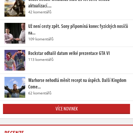
aktualizací.…
42 komentářů
Už není cesty zpět. Sony připomíná konec fyzických nosičů
na…
109 komentářů
Rockstar odhalil datum velké prezentace GTA VI
113 komentářů
Warhorse nehodlá měnit recept na úspěch. Další Kingdom
Come…
62 komentářů
VÍCE NOVINEK
RECENZE