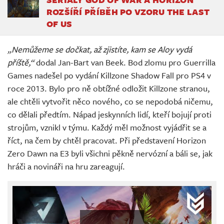
ROZŠÍŘÍ PŘÍBĚH PO VZORU THE LAST
OF US
„Nemůžeme se dočkat, až zjistíte, kam se Aloy vydá
příště,“
dodal Jan-Bart van Beek. Bod zlomu pro Guerrilla
Games nadešel po vydání Killzone Shadow Fall pro PS4 v
roce 2013. Bylo pro ně obtížné odložit Killzone stranou,
ale chtěli vytvořit něco nového, co se nepodobá ničemu,
co dělali předtím. Nápad jeskynních lidí, kteří bojují proti
strojům, vznikl v týmu. Každý měl možnost vyjádřit se a
říct, na čem by chtěl pracovat. Při představení Horizon
Zero Dawn na E3 byli všichni pěkně nervózní a báli se, jak
hráči a novináři na hru zareagují.