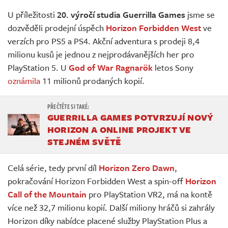
Živě
U příležitosti
20. výročí studia Guerrilla Games
jsme se
dozvěděli prodejní úspěch
Horizon Forbidden West
ve
verzích pro PS5 a PS4. Akční adventura s prodeji 8,4
milionu kusů je jednou z nejprodávanějších her pro
PlayStation 5. U
God of War Ragnarök
letos Sony
oznámila
11 milionů prodaných kopií.
GUERRILLA GAMES POTVRZUJÍ NOVÝ
HORIZON A ONLINE PROJEKT VE
STEJNÉM SVĚTĚ
Celá série, tedy první díl
Horizon Zero Dawn
,
pokračování Horizon Forbidden West a spin-off
Horizon
Call of the Mountain
pro PlayStation VR2, má na kontě
více než 32,7 milionu kopií. Další miliony hráčů si zahrály
Horizon díky nabídce placené služby PlayStation Plus a