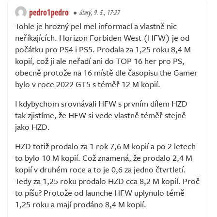
pedro1pedro
úterý, 9. 5., 17:27
Tohle je hrozný pel mel informací a vlastně nic
neříkajících. Horizon Forbiden West (HFW) je od
počátku pro PS4 i PS5. Prodala za 1,25 roku 8,4 M
kopií, což ji ale neřadí ani do TOP 16 her pro PS,
obecně protože na 16 místě dle časopisu the Gamer
bylo v roce 2022 GT5 s téměř 12 M kopií.
I kdybychom srovnávali HFW s prvním dílem HZD
tak zjistíme, že HFW si vede vlastně téměř stejně
jako HZD.
HZD totiž prodalo za 1 rok 7,6 M kopií a po 2 letech
to bylo 10 M kopií. Což znamená, že prodalo 2,4 M
kopií v druhém roce a to je 0,6 za jedno čtvrtletí.
Tedy za 1,25 roku prodalo HZD cca 8,2 M kopií. Proč
to píšu? Protože od launche HFW uplynulo témě
1,25 roku a mají prodáno 8,4 M kopií.