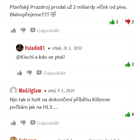
Plzeňský Prazdroj prodal už 2 miliardy víček od piva.
Blahopřejeme!!!!! 🤣
2
2
Odpovědět
Paladin81
středa, 10. 5., 10:55
@Kischi a kdo se ptal?
2
Odpovědět
MadJigSaw
úterý, 9. 5., 20:35
Njn tak si holt na dokončení příběhu Killzone
počkám jak na HL3....
9
Odpovědět