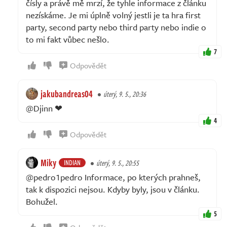
čísly a právě mě mrzí, že tyhle informace z článku
nezískáme. Je mi úplně volný jestli je ta hra first
party, second party nebo third party nebo indie o
to mi fakt vůbec nešlo.
7
Odpovědět
jakubandreas04
úterý, 9. 5., 20:36
@Djinn ❤
4
Odpovědět
Miky
INDIAN
úterý, 9. 5., 20:55
@pedro1pedro Informace, po kterých prahneš,
tak k dispozici nejsou. Kdyby byly, jsou v článku.
Bohužel.
5