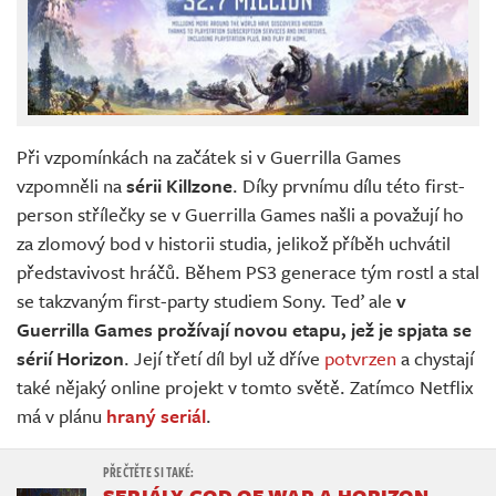
Při vzpomínkách na začátek si v Guerrilla Games
vzpomněli na
sérii Killzone
. Díky prvnímu dílu této first-
person střílečky se v Guerrilla Games našli a považují ho
za zlomový bod v historii studia, jelikož příběh uchvátil
představivost hráčů. Během PS3 generace tým rostl a stal
se takzvaným first-party studiem Sony. Teď ale
v
Guerrilla Games prožívají novou etapu, jež je spjata se
sérií Horizon
. Její třetí díl byl už dříve
potvrzen
a chystají
také nějaký online projekt v tomto světě. Zatímco Netflix
má v plánu
hraný seriál
.
SERIÁLY GOD OF WAR A HORIZON