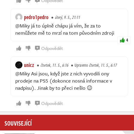
Odpovědět
pedro1pedro
úterý, 9. 5., 21:11
@Miky já to úplně chápu já vím, že za to
nemůžete mě to mrzí na tom původním zdroji
4
Odpovědět
unicz
čtvrtek, 11. 5., 6:16
Upraveno
čtvrtek, 11. 5., 6:17
@Miky Asi jsou, když jste z nich vyvodili ony
prodeje na PS5 (dokonce nosná informace v
nadpisu). Jinak by to přeci nešlo 😉
Odpovědět
SOUVISEJÍCÍ