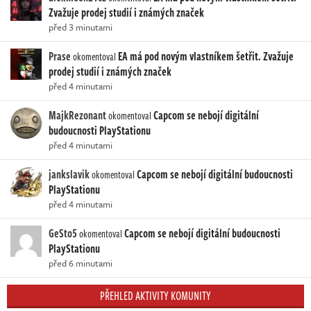
Zvažuje prodej studií i známých značek
před 3 minutami
Prase
EA má pod novým vlastníkem šetřit. Zvažuje
okomentoval
prodej studií i známých značek
před 4 minutami
MajkRezonant
Capcom se nebojí digitální
okomentoval
budoucnosti PlayStationu
před 4 minutami
jankslavik
Capcom se nebojí digitální budoucnosti
okomentoval
PlayStationu
před 4 minutami
GeSto5
Capcom se nebojí digitální budoucnosti
okomentoval
PlayStationu
před 6 minutami
PŘEHLED AKTIVITY KOMUNITY