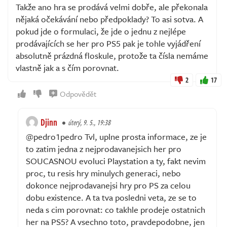
Takže ano hra se prodává velmi dobře, ale překonala
nějaká očekávání nebo předpoklady? To asi sotva. A
pokud jde o formulaci, že jde o jednu z nejlépe
prodávajících se her pro PS5 pak je tohle vyjádření
absolutně prázdná floskule, protože ta čísla nemáme
vlastně jak a s čím porovnat.
2
17
Odpovědět
Djinn
úterý, 9. 5., 19:38
@pedro1pedro Tvl, uplne prosta informace, ze je
to zatim jedna z nejprodavanejsich her pro
SOUCASNOU evoluci Playstation a ty, fakt nevim
proc, tu resis hry minulych generaci, nebo
dokonce nejprodavanejsi hry pro PS za celou
dobu existence. A ta tva posledni veta, ze se to
neda s cim porovnat: co takhle prodeje ostatnich
her na PS5? A vsechno toto, pravdepodobne, jen