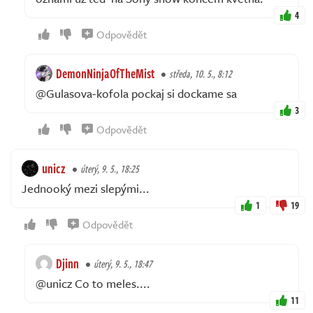
4
Odpovědět
DemonNinjaOfTheMist
středa, 10. 5., 8:12
@Gulasova-kofola pockaj si dockame sa
3
Odpovědět
unicz
úterý, 9. 5., 18:25
Jednooký mezi slepými...
1
19
Odpovědět
Djinn
úterý, 9. 5., 18:47
@unicz Co to meles....
11