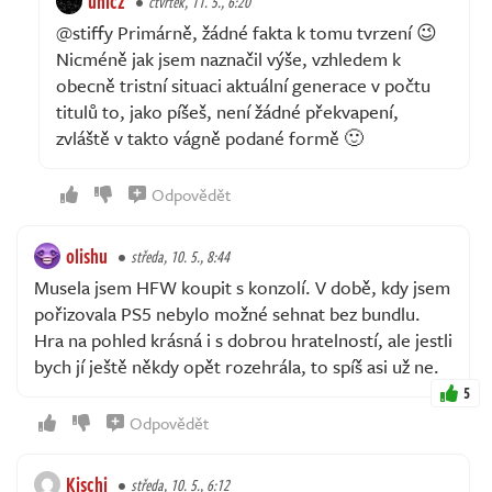
unicz
čtvrtek, 11. 5., 6:20
@stiffy Primárně, žádné fakta k tomu tvrzení 😉
Nicméně jak jsem naznačil výše, vzhledem k
obecně tristní situaci aktuální generace v počtu
titulů to, jako píšeš, není žádné překvapení,
zvláště v takto vágně podané formě 🙂
Odpovědět
olishu
středa, 10. 5., 8:44
Musela jsem HFW koupit s konzolí. V době, kdy jsem
pořizovala PS5 nebylo možné sehnat bez bundlu.
Hra na pohled krásná i s dobrou hratelností, ale jestli
bych jí ještě někdy opět rozehrála, to spíš asi už ne.
5
Odpovědět
Kischi
středa, 10. 5., 6:12