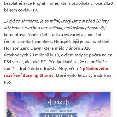
bezplatné akce Play at Home, která probíhala v roce 2020
během covidu-19.
„Když to shrneme, je to milní, který jsme si před 20 lety,
kdy jsme s tvorbou her začínali, nedokázali představit,“
komentoval úspěch šéf studia a výtvarný a animační
ředitel Jan-Bart van Beek. Neúspěšnější je pochopitelně
Horizon Zero Dawn, které mělo v únoru 2020
úctyhodných 20 milionů kusů, ovšem tady se počítá nejen
PS4 verze, ale také PC. Předpokládá se, že na počítače
zamíří i druhé dobrodružství Aloy, včetně
příběhového
rozšíření Burning Shores
, které vyšlo letos výhradně na
PS5.