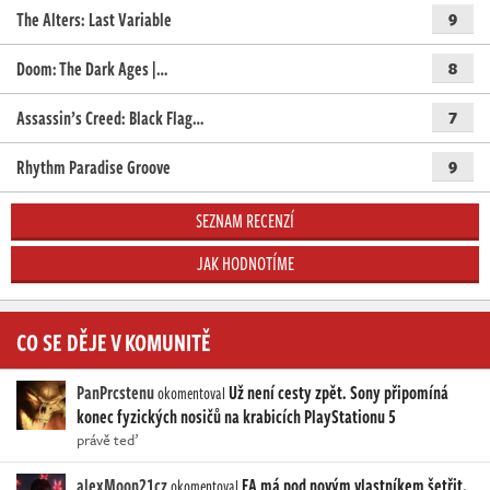
The Alters: Last Variable
9
Doom: The Dark Ages |…
8
Assassin’s Creed: Black Flag…
7
Rhythm Paradise Groove
9
SEZNAM RECENZÍ
JAK HODNOTÍME
CO SE DĚJE V KOMUNITĚ
PanPrcstenu
Už není cesty zpět. Sony připomíná
okomentoval
konec fyzických nosičů na krabicích PlayStationu 5
právě teď
alexMoon21cz
EA má pod novým vlastníkem šetřit.
okomentoval